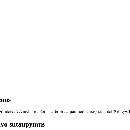
enos
niais ekskursijų maršrutais, kuriuos parengė patyrę vietiniai Briugės 
savo sutaupymus