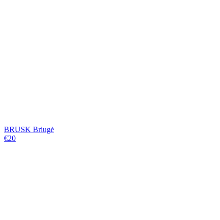
BRUSK Briugė
€20