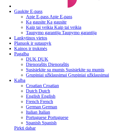
Gaukite E-pass
Apie E-pass
Apie E-pass
Ką gausite
Ką gausite
Kaip tai veikia
Kaip tai veikia
Taupymo garantija
Taupymo garantija
Lankytinos vietos
Planuok ir sutaupyk
Kainos ir trukmės
Pagalba
DUK
DUK
Dienoraštis
Dienoraštis
Susisiekite su mumis
Susisiekite su mumis
Grupiniai užklausimai
Grupiniai užklausimai
Kalba
Croatian
Croatian
Dutch
Dutch
English
English
French
French
German
German
Italian
Italian
Portuguese
Portuguese
Spanish
Spanish
Pirkti dabar