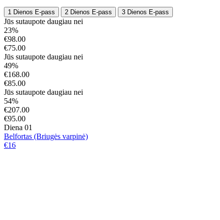
1 Dienos E-pass
2 Dienos E-pass
3 Dienos E-pass
Jūs sutaupote daugiau nei
23%
€98.00
€75.00
Jūs sutaupote daugiau nei
49%
€168.00
€85.00
Jūs sutaupote daugiau nei
54%
€207.00
€95.00
Diena 01
Belfortas (Briugės varpinė)
€16