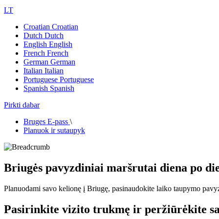
LT
Croatian
Croatian
Dutch
Dutch
English
English
French
French
German
German
Italian
Italian
Portuguese
Portuguese
Spanish
Spanish
Pirkti dabar
Bruges E-pass
\
Planuok ir sutaupyk
Briugės pavyzdiniai maršrutai diena po di
Planuodami savo kelionę į Briugę, pasinaudokite laiko taupymo pavyzdi
Pasirinkite vizito trukmę ir peržiūrėkite 