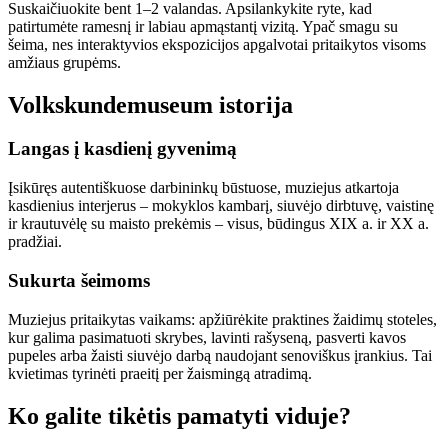
Suskaičiuokite bent 1–2 valandas. Apsilankykite ryte, kad
patirtumėte ramesnį ir labiau apmąstantį vizitą. Ypač smagu su
šeima, nes interaktyvios ekspozicijos apgalvotai pritaikytos visoms
amžiaus grupėms.
Volkskundemuseum istorija
Langas į kasdienį gyvenimą
Įsikūręs autentiškuose darbininkų būstuose, muziejus atkartoja
kasdienius interjerus – mokyklos kambarį, siuvėjo dirbtuvę, vaistinę
ir krautuvėlę su maisto prekėmis – visus, būdingus XIX a. ir XX a.
pradžiai.
Sukurta šeimoms
Muziejus pritaikytas vaikams: apžiūrėkite praktines žaidimų stoteles,
kur galima pasimatuoti skrybes, lavinti rašyseną, pasverti kavos
pupeles arba žaisti siuvėjo darbą naudojant senoviškus įrankius. Tai
kvietimas tyrinėti praeitį per žaismingą atradimą.
Ko galite tikėtis pamatyti viduje?