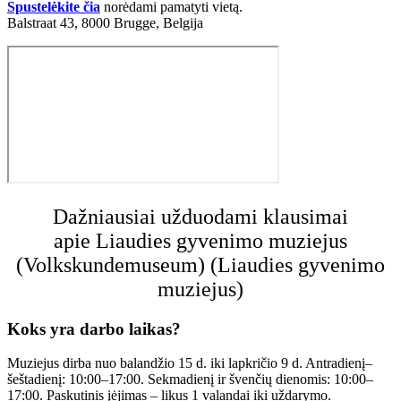
Spustelėkite čia
norėdami pamatyti vietą.
Balstraat 43, 8000 Brugge, Belgija
Dažniausiai užduodami klausimai
apie Liaudies gyvenimo muziejus
(Volkskundemuseum) (Liaudies gyvenimo
muziejus)
Koks yra darbo laikas?
Muziejus dirba nuo balandžio 15 d. iki lapkričio 9 d. Antradienį–
šeštadienį: 10:00–17:00. Sekmadienį ir švenčių dienomis: 10:00–
17:00. Paskutinis įėjimas – likus 1 valandai iki uždarymo.