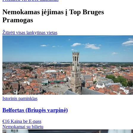
Nemokamas įėjimas į Top Bruges
Pramogas
Žiūrėti visas lankytinas vietas
Istorinis paminklas
Belfortas (Briugės varpinė)
€16 Kaina be E-pass
Nemokamai su bilietu