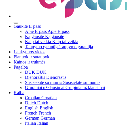
Gaukite E-pass
Apie E-pass
Apie E-pass
Ką gausite
Ką gausite
Kaip tai veikia
Kaip tai veikia
Taupymo garantija
Taupymo garantija
Lankytinos vietos
Planuok ir sutaupyk
Kainos ir trukmės
Pagalba
DUK
DUK
Dienoraštis
Dienoraštis
Susisiekite su mumis
Susisiekite su mumis
Grupiniai užklausimai
Grupiniai užklausimai
Kalba
Croatian
Croatian
Dutch
Dutch
English
English
French
French
German
German
Italian
Italian