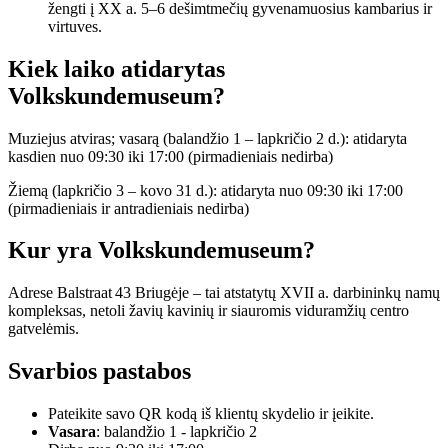
žengti į XX a. 5–6 dešimtmečių gyvenamuosius kambarius ir
virtuves.
Kiek laiko atidarytas
Volkskundemuseum?
Muziejus atviras; vasarą (balandžio 1 – lapkričio 2 d.): atidaryta
kasdien nuo 09:30 iki 17:00 (pirmadieniais nedirba)
Žiemą (lapkričio 3 – kovo 31 d.): atidaryta nuo 09:30 iki 17:00
(pirmadieniais ir antradieniais nedirba)
Kur yra Volkskundemuseum?
Adrese Balstraat 43 Briugėje – tai atstatytų XVII a. darbininkų namų
kompleksas, netoli žavių kavinių ir siauromis viduramžių centro
gatvelėmis.
Svarbios pastabos
Pateikite savo QR kodą iš klientų skydelio ir įeikite.
Vasara
: balandžio 1 - lapkričio 2