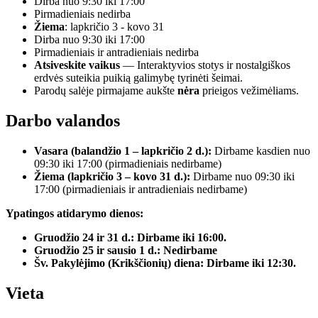
Dirba nuo 9:30 iki 17:00
Pirmadieniais nedirba
Žiema
: lapkričio 3 - kovo 31
Dirba nuo 9:30 iki 17:00
Pirmadieniais ir antradieniais nedirba
Atsiveskite vaikus
— Interaktyvios stotys ir nostalgiškos
erdvės suteikia puikią galimybę tyrinėti šeimai.
Parodų salėje pirmajame aukšte
nėra
prieigos vežimėliams.
Darbo valandos
Vasara (balandžio 1 – lapkričio 2 d.):
Dirbame kasdien nuo
09:30 iki 17:00 (pirmadieniais nedirbame)
Žiema (lapkričio 3 – kovo 31 d.):
Dirbame nuo 09:30 iki
17:00 (pirmadieniais ir antradieniais nedirbame)
Ypatingos atidarymo dienos:
Gruodžio 24 ir 31 d.: Dirbame iki 16:00.
Gruodžio 25 ir sausio 1 d.: Nedirbame
Šv. Pakylėjimo (Krikščionių) diena: Dirbame iki 12:30.
Vieta