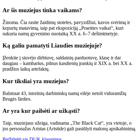
Ar šis muziejus tinka vaikams?
Žinoma. Čia rasite žaidimų stoteles, pavyzdžiui, kavos svėrimą ir
kepurių matavimą, taip pat ekspoziciją „Praeities vaikai“, kuri
sukuria namų gyvenimo nuotaiką XX a. 6–7 dešimtmetyje.
Ką galiu pamatyti Liaudies muziejuje?
Įženkite į siuvėjo dirbtuvę, saldainių parduotuvę, klasę ir dar
daugiau – kambarius, pilnus kasdienių įrankių ir XIX a. bei XX a.
pradžios laikų artefaktų.
Kur tiksliai yra muziejus?
Balstraat 43, istorinių darbininkų namų eilėje netoli viduramžių
Brugės širdies.
Ar yra kur pailsėti ar užkąsti?
Taip, muziejaus užeiga, vadinama „The Black Cat“, yra vietoje, o
jos personažas Aristas (Aristide) gali pasiūlyti malonų apsikabinimą.
Peržiūrėti vis DUK klausimus