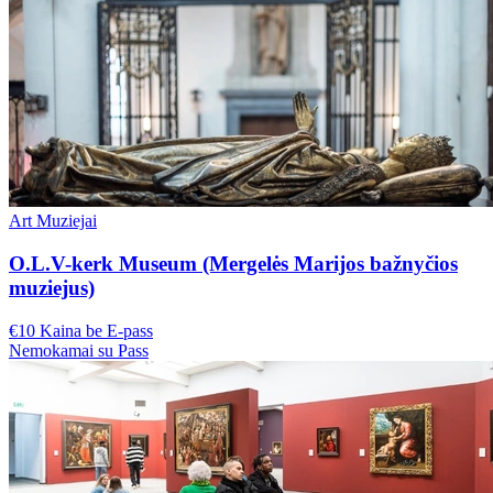
Art Muziejai
O.L.V-kerk Museum (Mergelės Marijos bažnyčios
muziejus)
€10 Kaina be E-pass
Nemokamai su Pass