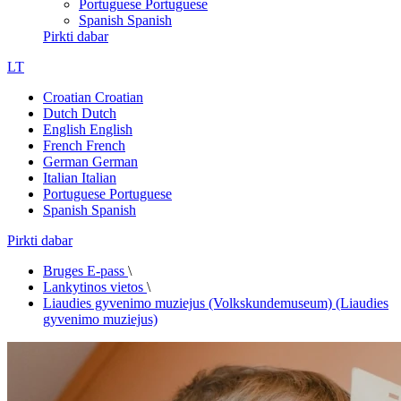
Portuguese
Portuguese
Spanish
Spanish
Pirkti dabar
LT
Croatian
Croatian
Dutch
Dutch
English
English
French
French
German
German
Italian
Italian
Portuguese
Portuguese
Spanish
Spanish
Pirkti dabar
Bruges E-pass
\
Lankytinos vietos
\
Liaudies gyvenimo muziejus (Volkskundemuseum) (Liaudies
gyvenimo muziejus)