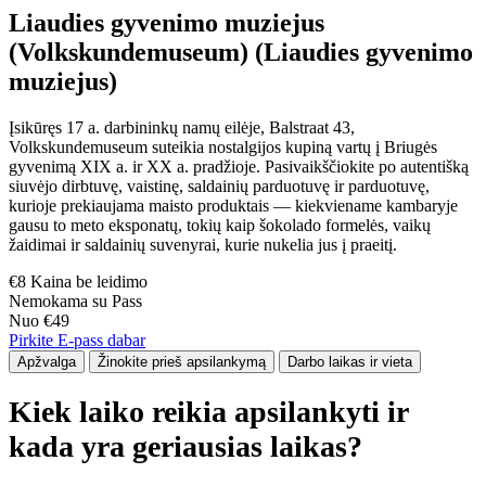
Liaudies gyvenimo muziejus
(Volkskundemuseum) (Liaudies gyvenimo
muziejus)
Įsikūręs 17 a. darbininkų namų eilėje, Balstraat 43,
Volkskundemuseum suteikia nostalgijos kupiną vartų į Briugės
gyvenimą XIX a. ir XX a. pradžioje. Pasivaikščiokite po autentišką
siuvėjo dirbtuvę, vaistinę, saldainių parduotuvę ir parduotuvę,
kurioje prekiaujama maisto produktais — kiekviename kambaryje
gausu to meto eksponatų, tokių kaip šokolado formelės, vaikų
žaidimai ir saldainių suvenyrai, kurie nukelia jus į praeitį.
€8 Kaina be leidimo
Nemokama su Pass
Nuo €49
Pirkite E-pass dabar
Apžvalga
Žinokite prieš apsilankymą
Darbo laikas ir vieta
Kiek laiko reikia apsilankyti ir
kada yra geriausias laikas?