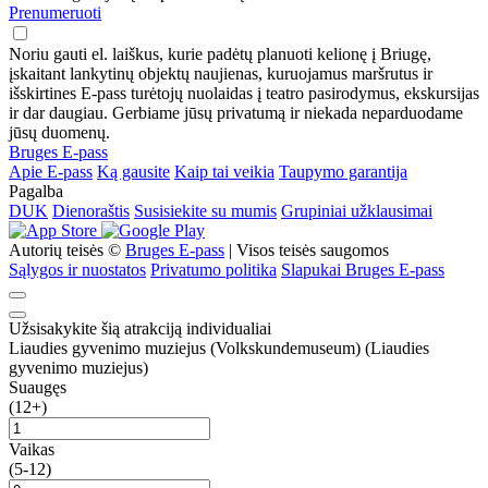
Prenumeruoti
Noriu gauti el. laiškus, kurie padėtų planuoti kelionę į Briugę,
įskaitant lankytinų objektų naujienas, kuruojamus maršrutus ir
išskirtines E-pass turėtojų nuolaidas į teatro pasirodymus, ekskursijas
ir dar daugiau. Gerbiame jūsų privatumą ir niekada neparduodame
jūsų duomenų.
Bruges E-pass
Apie E-pass
Ką gausite
Kaip tai veikia
Taupymo garantija
Pagalba
DUK
Dienoraštis
Susisiekite su mumis
Grupiniai užklausimai
Autorių teisės ©
Bruges E-pass
| Visos teisės saugomos
Sąlygos ir nuostatos
Privatumo politika
Slapukai Bruges E-pass
Užsisakykite šią atrakciją individualiai
Liaudies gyvenimo muziejus (Volkskundemuseum) (Liaudies
gyvenimo muziejus)
Suaugęs
(12+)
Vaikas
(5-12)