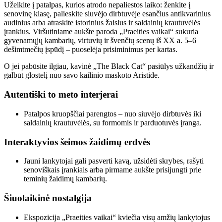
Užeikite į patalpas, kurios atrodo nepaliestos laiko: ženkite į
senovinę klasę, palieskite siuvėjo dirbtuvėje esančius antikvarinius
audinius arba atraskite istorinius žaislus ir saldainių krautuvėlės
įrankius. Viršutiniame aukšte paroda „Praeities vaikai“ sukuria
gyvenamųjų kambarių, virtuvių ir švenčių scenų iš XX a. 5–6
dešimtmečių įspūdį – puoselėja prisiminimus per kartas.
O jei pabūsite ilgiau, kavinė „The Black Cat“ pasiūlys užkandžių ir
galbūt glostelį nuo savo kailinio maskoto Aristide.
Autentiški to meto interjerai
Patalpos kruopščiai parengtos – nuo siuvėjo dirbtuvės iki
saldainių krautuvėlės, su formomis ir parduotuvės įranga.
Interaktyvios šeimos žaidimų erdvės
Jauni lankytojai gali pasverti kavą, užsidėti skrybes, rašyti
senoviškais įrankiais arba pirmame aukšte prisijungti prie
teminių žaidimų kambarių.
Šiuolaikinė nostalgija
Ekspozicija „Praeities vaikai“ kviečia visų amžių lankytojus