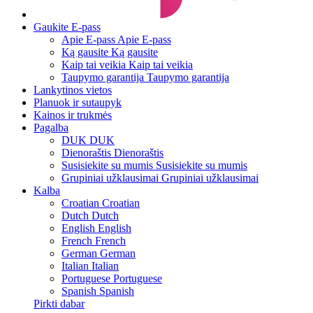
Gaukite E-pass
Apie E-pass
Apie E-pass
Ką gausite
Ką gausite
Kaip tai veikia
Kaip tai veikia
Taupymo garantija
Taupymo garantija
Lankytinos vietos
Planuok ir sutaupyk
Kainos ir trukmės
Pagalba
DUK
DUK
Dienoraštis
Dienoraštis
Susisiekite su mumis
Susisiekite su mumis
Grupiniai užklausimai
Grupiniai užklausimai
Kalba
Croatian
Croatian
Dutch
Dutch
English
English
French
French
German
German
Italian
Italian
Portuguese
Portuguese
Spanish
Spanish
Pirkti dabar