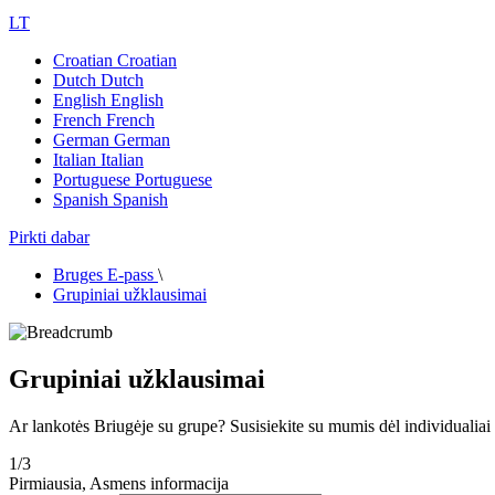
LT
Croatian
Croatian
Dutch
Dutch
English
English
French
French
German
German
Italian
Italian
Portuguese
Portuguese
Spanish
Spanish
Pirkti dabar
Bruges E-pass
\
Grupiniai užklausimai
Grupiniai užklausimai
Ar lankotės Briugėje su grupe? Susisiekite su mumis dėl individualia
1/3
Pirmiausia, Asmens informacija