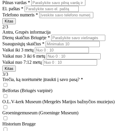
Pilnas vardas *
El. paštas *
Telefono numeris *
Kitas
2/3
Antra, Grupės informacija
Dienų skaičius Briugėje *
Suaugusiųjų skaičius *
Vaikai iki 3 metų
Vaikai nuo 3 iki 6 metų
Vaikai nuo 7:12 metų
Kitas
3/3
Trečia, ką norėtumėte įtraukti į savo pasą? *
Belfortas (Briugės varpinė)
O.L.V-kerk Museum (Mergelės Marijos bažnyčios muziejus)
Groeningemuseum (Groeninge Museum)
Historium Brugge