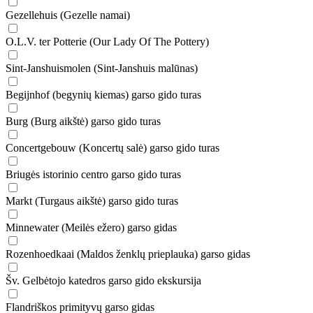
Gezellehuis (Gezelle namai)
O.L.V. ter Potterie (Our Lady Of The Pottery)
Sint-Janshuismolen (Sint-Janshuis malūnas)
Begijnhof (begynių kiemas) garso gido turas
Burg (Burg aikštė) garso gido turas
Concertgebouw (Koncertų salė) garso gido turas
Briugės istorinio centro garso gido turas
Markt (Turgaus aikštė) garso gido turas
Minnewater (Meilės ežero) garso gidas
Rozenhoedkaai (Maldos ženklų prieplauka) garso gidas
Šv. Gelbėtojo katedros garso gido ekskursija
Flandriškos primityvų garso gidas