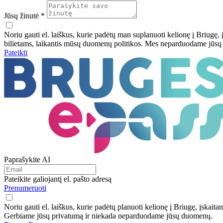
Jūsų žinutė *
Noriu gauti el. laiškus, kurie padėtų man suplanuoti kelionę į Briugę, 
bilietams, laikantis mūsų duomenų politikos. Mes neparduodame jūs
Pateikti
Paprašykite AI
Pateikite galiojantį el. pašto adresą
Prenumeruoti
Noriu gauti el. laiškus, kurie padėtų planuoti kelionę į Briugę, įskaita
Gerbiame jūsų privatumą ir niekada neparduodame jūsų duomenų.