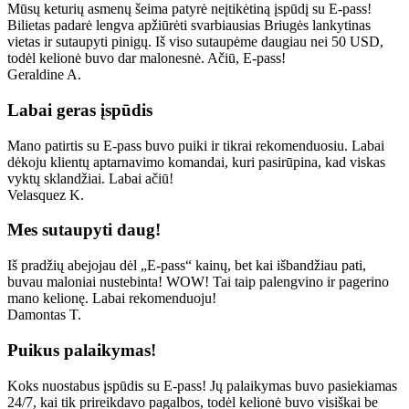
Mūsų keturių asmenų šeima patyrė neįtikėtiną įspūdį su E-pass!
Bilietas padarė lengva apžiūrėti svarbiausias Briugės lankytinas
vietas ir sutaupyti pinigų. Iš viso sutaupėme daugiau nei 50 USD,
todėl kelionė buvo dar malonesnė. Ačiū, E-pass!
Geraldine A.
Labai geras įspūdis
Mano patirtis su E-pass buvo puiki ir tikrai rekomenduosiu. Labai
dėkoju klientų aptarnavimo komandai, kuri pasirūpina, kad viskas
vyktų sklandžiai. Labai ačiū!
Velasquez K.
Mes sutaupyti daug!
Iš pradžių abejojau dėl „E-pass“ kainų, bet kai išbandžiau pati,
buvau maloniai nustebinta! WOW! Tai taip palengvino ir pagerino
mano kelionę. Labai rekomenduoju!
Damontas T.
Puikus palaikymas!
Koks nuostabus įspūdis su E-pass! Jų palaikymas buvo pasiekiamas
24/7, kai tik prireikdavo pagalbos, todėl kelionė buvo visiškai be