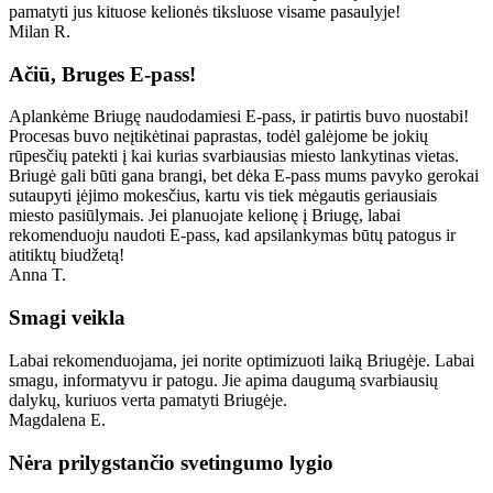
pamatyti jus kituose kelionės tiksluose visame pasaulyje!
Milan R.
Ačiū, Bruges E-pass!
Aplankėme Briugę naudodamiesi E-pass, ir patirtis buvo nuostabi!
Procesas buvo neįtikėtinai paprastas, todėl galėjome be jokių
rūpesčių patekti į kai kurias svarbiausias miesto lankytinas vietas.
Briugė gali būti gana brangi, bet dėka E-pass mums pavyko gerokai
sutaupyti įėjimo mokesčius, kartu vis tiek mėgautis geriausiais
miesto pasiūlymais. Jei planuojate kelionę į Briugę, labai
rekomenduoju naudoti E-pass, kad apsilankymas būtų patogus ir
atitiktų biudžetą!
Anna T.
Smagi veikla
Labai rekomenduojama, jei norite optimizuoti laiką Briugėje. Labai
smagu, informatyvu ir patogu. Jie apima daugumą svarbiausių
dalykų, kuriuos verta pamatyti Briugėje.
Magdalena E.
Nėra prilygstančio svetingumo lygio