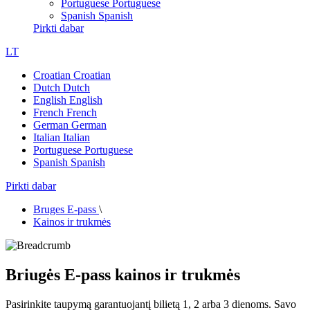
Portuguese
Portuguese
Spanish
Spanish
Pirkti dabar
LT
Croatian
Croatian
Dutch
Dutch
English
English
French
French
German
German
Italian
Italian
Portuguese
Portuguese
Spanish
Spanish
Pirkti dabar
Bruges E-pass
\
Kainos ir trukmės
Briugės E-pass kainos ir trukmės
Pasirinkite taupymą garantuojantį bilietą 1, 2 arba 3 dienoms. Savo