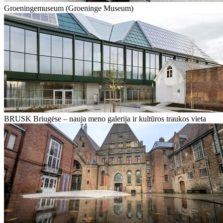
Groeningemuseum (Groeninge Museum)
BRUSK Briugėse – nauja meno galerija ir kultūros traukos vieta