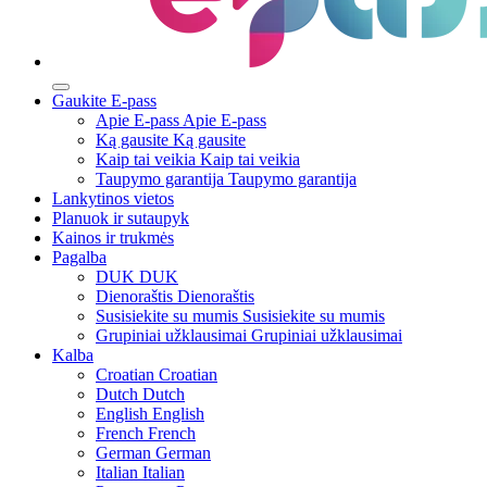
Gaukite E-pass
Apie E-pass
Apie E-pass
Ką gausite
Ką gausite
Kaip tai veikia
Kaip tai veikia
Taupymo garantija
Taupymo garantija
Lankytinos vietos
Planuok ir sutaupyk
Kainos ir trukmės
Pagalba
DUK
DUK
Dienoraštis
Dienoraštis
Susisiekite su mumis
Susisiekite su mumis
Grupiniai užklausimai
Grupiniai užklausimai
Kalba
Croatian
Croatian
Dutch
Dutch
English
English
French
French
German
German
Italian
Italian