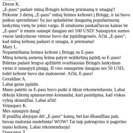
Deron K.
„E-pass“ padarė mūsų Briugės kelionę prieinamą ir smagią!!
Pirkome 3 dienų „E-pass“ mūsų šeimos kelionei į Briugę, ir tai buvo
puikus sprendimas! Su juo aplankėme daugumą populiariausių
lankytinų vietų be jokio vargo. Iš smalsumo paskaičiavau kainas be
„E-pass“ ir mums sutaupė daugiau nei 100 USD! Sutaupytos sumos
visose lankytinose vietose buvo dar įspūdingesnės. Ačiū „E-pass“,
kad mūsų kelionę padarei ir smagia, ir prieinama!
Mary L.
Nepamirštama šeimos kelionė į Briugę su E-pass
Mūsų keturių asmenų šeima patyrė neįtikėtiną įspūdį su E-pass!
Bilietas padarė lengva apžiūrėti svarbiausias Briugės lankytinas
vietas ir sutaupyti pinigų. Iš viso sutaupėme daugiau nei 50 USD,
todėl kelionė buvo dar malonesnė. Ačiū, E-pass!
Geraldine A.
Labai geras įspūdis
Mano patirtis su E-pass buvo puiki ir tikrai rekomenduosiu. Labai
dėkoju klientų aptarnavimo komandai, kuri pasirūpina, kad viskas
vyktų sklandžiai. Labai ačiū!
Velasquez K.
Mes sutaupyti daug!
Iš pradžių abejojau dėl „E-pass“ kainų, bet kai išbandžiau pati,
buvau maloniai nustebinta! WOW! Tai taip palengvino ir pagerino
mano kelionę. Labai rekomenduoju!
Damontas T.