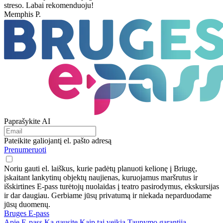
streso. Labai rekomenduoju!
Memphis P.
Paprašykite AI
Pateikite galiojantį el. pašto adresą
Prenumeruoti
Noriu gauti el. laiškus, kurie padėtų planuoti kelionę į Briugę,
įskaitant lankytinų objektų naujienas, kuruojamus maršrutus ir
išskirtines E-pass turėtojų nuolaidas į teatro pasirodymus, ekskursijas
ir dar daugiau. Gerbiame jūsų privatumą ir niekada neparduodame
jūsų duomenų.
Bruges E-pass
Apie E-pass
Ką gausite
Kaip tai veikia
Taupymo garantija