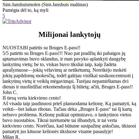
Sint-Janshuismolen (Sint-Janshuis malūnas)
Pamėgta dėl to, ką myli
5
Milijonai lankytojų
NUOSTABI patirtis su Bruges E-pass!!
5/5 patirtis su Bruges E-pass!!! Nuo pat pradžių iki pabaigos jų
aptarnavimas buvo sklandus, ir man pavyko aplankyti daugybę
lankytinų vietų; be to, viskas buvo tiksliai taip, kaip žadėta
aprašymuose—jokių vėlavimų ar netikėtumų. Nereikėjo mokėti
jokių papildomų mokesčių, todėl galėjau visiškai susikoncentruoti į
lankytinų vietų ir veiklų mėgavimąsi. Turėjau nepamirštamas dvi
dienas ir nuoširdžiai rekomenduoju šį bilietą; ačiū, Bruges E-pass!!
John C.
Iš tiesų verta kiekvieno cento!
Aš visada taip jaudinuosi prieš planuodama kelionę. Ką pamatyti, ką
veikti—bet laikas ribotas. Tačiau dėka „Bruges E-pass“ tai šį kartą
nebuvo problema. Kelionę puikiai optimizavo, o lankytinos vietos
buvo nuostabios. Tikrai turėtumėte tai išbandyti, ir tai verta
kiekvieno cento. Norėčiau, kad būtume susipažinę anksčiau, tikiuosi
pamatyti jus kituose kelionės tiksluose visame pasaulyje!
Milan R.