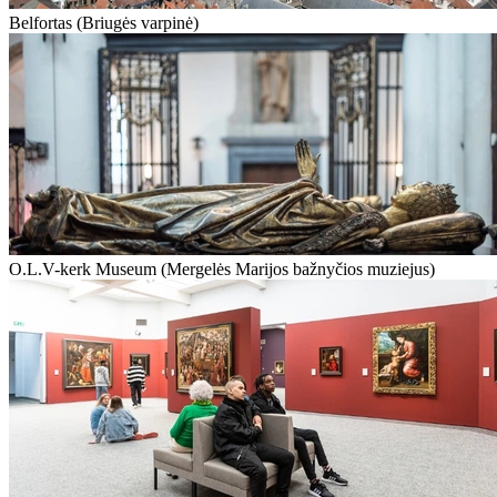
Belfortas (Briugės varpinė)
O.L.V-kerk Museum (Mergelės Marijos bažnyčios muziejus)