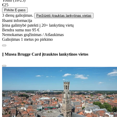
Youth (18-25)
€25
Pirkite E-pass
3 dienų galiojimas.
Peržiūrėti įtrauktas lankytinas vietas
Išsami informacija
Įeina galimybė patekti į 20+ lankytinų vietų
Bendra suma nuo 95 €
Nemokamas grąžinimas / Atšaukimas
Galiojimas 1 metus po pirkimo
Į Musea Brugge Card įtrauktos lankytinos vietos