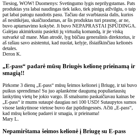
Tiesiog, WOW! Duomenys: Svetingumo lygis neprilygstamas. Pats
produktas yra labai naudingas tiek laiko, tiek pinigų atžvilgiu, o taip
pat labai patogu naudotis pasu. Tačiau dar svarbiausia dalis, kurios
aš nesitikėjau, skaičiuodamas, ar šis produktas turi prasmę, ar ne,
buvo aptarnavimo kokybė. Ji buvo NEPAPRASTAI ĮSPŪDINGA.
Galėjau akimirksniu pasiekti jų virtualią komandą, ir jie viską
sutvarkė už mane. Man atrodė, lyg būčiau generalinis direktorius, ir
aš rašiau savo asistentui, kad nuolat, kelyje, išsiaiškinčiau kelionės
detales.
Deron K.
„E-pass“ padarė mūsų Briugės kelionę prieinamą ir
smagią!!
Pirkome 3 dienų „E-pass“ mūsų šeimos kelionei į Briugę, ir tai buvo
puikus sprendimas! Su juo aplankėme daugumą populiariausių
lankytinų vietų be jokio vargo. Iš smalsumo paskaičiavau kainas be
„E-pass“ ir mums sutaupė daugiau nei 100 USD! Sutaupytos sumos
visose lankytinose vietose buvo dar įspūdingesnės. Ačiū „E-pass“,
kad mūsų kelionę padarei ir smagia, ir prieinama!
Mary L.
Nepamirštama šeimos kelionė į Briugę su E-pass