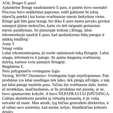
Ačiū, Bruges E-pass!
Aplankėme Briugę naudodamiesi E-pass, ir patirtis buvo nuostabi!
Procesas buvo neįtikėtinai paprastas, todėl galėjome be jokių
rūpesčių patekti į kai kurias svarbiausias miesto lankytinas vietas.
Briugė gali būti gana brangi, bet dėka E-pass mums pavyko gerokai
sutaupyti įėjimo mokesčius, kartu vis tiek mėgautis geriausiais
miesto pasiūlymais. Jei planuojate kelionę į Briugę, labai
rekomenduoju naudoti E-pass, kad apsilankymas būtų patogus ir
atitiktų biudžetą!
Anna T.
Smagi veikla
Labai rekomenduojama, jei norite optimizuoti laiką Briugėje. Labai
smagu, informatyvu ir patogu. Jie apima daugumą svarbiausių
dalykų, kuriuos verta pamatyti Briugėje.
Magdalena E.
Nėra prilygstančio svetingumo lygio
Tiesiog, WOW! Duomenys: Svetingumo lygis neprilygstamas. Pats
produktas yra labai naudingas tiek laiko, tiek pinigų atžvilgiu, o taip
pat labai patogu naudotis pasu. Tačiau dar svarbiausia dalis, kurios
aš nesitikėjau, skaičiuodamas, ar šis produktas turi prasmę, ar ne,
buvo aptarnavimo kokybė. Ji buvo NEPAPRASTAI ĮSPŪDINGA.
Galėjau akimirksniu pasiekti jų virtualią komandą, ir jie viską
sutvarkė už mane. Man atrodė, lyg būčiau generalinis direktorius, ir
aš rašiau savo asistentui, kad nuolat, kelyje, išsiaiškinčiau kelionės
detales.