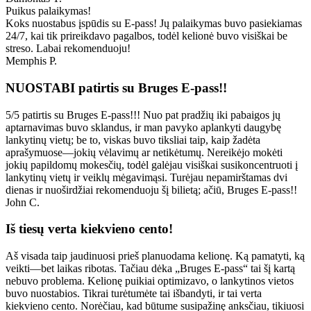
Puikus palaikymas!
Koks nuostabus įspūdis su E-pass! Jų palaikymas buvo pasiekiamas
24/7, kai tik prireikdavo pagalbos, todėl kelionė buvo visiškai be
streso. Labai rekomenduoju!
Memphis P.
NUOSTABI patirtis su Bruges E-pass!!
5/5 patirtis su Bruges E-pass!!! Nuo pat pradžių iki pabaigos jų
aptarnavimas buvo sklandus, ir man pavyko aplankyti daugybę
lankytinų vietų; be to, viskas buvo tiksliai taip, kaip žadėta
aprašymuose—jokių vėlavimų ar netikėtumų. Nereikėjo mokėti
jokių papildomų mokesčių, todėl galėjau visiškai susikoncentruoti į
lankytinų vietų ir veiklų mėgavimąsi. Turėjau nepamirštamas dvi
dienas ir nuoširdžiai rekomenduoju šį bilietą; ačiū, Bruges E-pass!!
John C.
Iš tiesų verta kiekvieno cento!
Aš visada taip jaudinuosi prieš planuodama kelionę. Ką pamatyti, ką
veikti—bet laikas ribotas. Tačiau dėka „Bruges E-pass“ tai šį kartą
nebuvo problema. Kelionę puikiai optimizavo, o lankytinos vietos
buvo nuostabios. Tikrai turėtumėte tai išbandyti, ir tai verta
kiekvieno cento. Norėčiau, kad būtume susipažinę anksčiau, tikiuosi