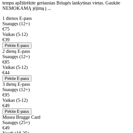
tempu apžiūrėkite geriausias Briugės lankytinas vietas. Gaukite
NEMOKAMĄ įėjimą į ...
1 dienos E-pass
Suaugęs (12+)
€75
Vaikas (5-12)
€39
Pirkite E-pass
2 dienų E-pass
Suaugęs (12+)
€85
Vaikas (5-12)
€44
Pirkite E-pass
3 dienų E-pass
Suaugęs (12+)
€95
Vaikas (5-12)
€49
Pirkite E-pass
Musea Brugge Card
Suaugęs (25+)
€49