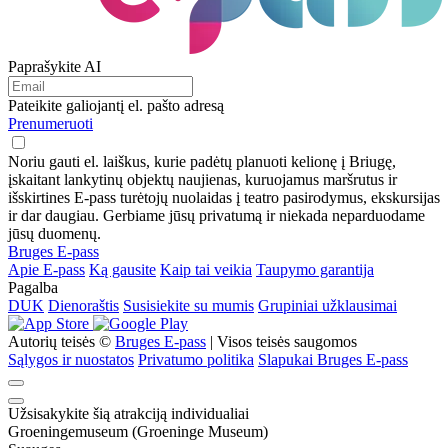
Paprašykite AI
Pateikite galiojantį el. pašto adresą
Prenumeruoti
Noriu gauti el. laiškus, kurie padėtų planuoti kelionę į Briugę,
įskaitant lankytinų objektų naujienas, kuruojamus maršrutus ir
išskirtines E-pass turėtojų nuolaidas į teatro pasirodymus, ekskursijas
ir dar daugiau. Gerbiame jūsų privatumą ir niekada neparduodame
jūsų duomenų.
Bruges E-pass
Apie E-pass
Ką gausite
Kaip tai veikia
Taupymo garantija
Pagalba
DUK
Dienoraštis
Susisiekite su mumis
Grupiniai užklausimai
Autorių teisės ©
Bruges E-pass
| Visos teisės saugomos
Sąlygos ir nuostatos
Privatumo politika
Slapukai Bruges E-pass
Užsisakykite šią atrakciją individualiai
Groeningemuseum (Groeninge Museum)