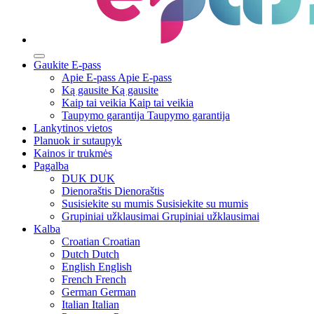
Gaukite E-pass
Apie E-pass
Apie E-pass
Ką gausite
Ką gausite
Kaip tai veikia
Kaip tai veikia
Taupymo garantija
Taupymo garantija
Lankytinos vietos
Planuok ir sutaupyk
Kainos ir trukmės
Pagalba
DUK
DUK
Dienoraštis
Dienoraštis
Susisiekite su mumis
Susisiekite su mumis
Grupiniai užklausimai
Grupiniai užklausimai
Kalba
Croatian
Croatian
Dutch
Dutch
English
English
French
French
German
German
Italian
Italian