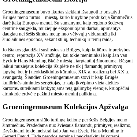
Groeningemuseum buvo įkurtas siekiant išsaugoti ir pristatyti
Brügės meno turtus – miestą, kurio kūrybinė produkcija šimtmečius
darė įtaką Europos menui. Su sumanymu kaip regiono šedevrų
centrinė saugykla, muziejuje eksponuojami darbai, apimantys
daugiau nei šešis šimtus metų: nuo vėlyvųjų viduramžių iki
šiuolaikinės epochos, sekant stilių, technikų ir temų raidą.
Jo ištakos glaudžiai susijusios su Brügės, kaip kultūros ir prekybos
centro, reputacija XV amžiuje, kai tokie menininkai kaip Jan van
Eyck ir Hans Memling iškėlė miestą į tarptautinį žinomumą. Bėgant
laikui muziejaus kolekcija išsiplėtė ne tik į flamandų primityvų
tapybą, bet ir į neoklasikinius kūrinius, XIX a. realizmą bei XX a.
avangardą. Šiandien Groeningemuseum stovi ir kaip Brügės
kultūrinės atminties sergėtojas, ir kaip įkvėpimo vieta ateities
kartoms, suteikianti lankytojams retą galimybę vienoje, kruopščiai
atrinktoje erdvėje pažinti miesto meninį palikimą.
Groeningemuseum Kolekcijos Apžvalga
Groeningemuseum siūlo turtingą kelionę per šešis Belgijos meno
šimtmečius. Pradedama nuo šviesaus flamandų primityvų realizmo,
išryškinami tokie meistrai kaip Jan van Eyck, Hans Memling ir
Gerard David. Tada parodos pereina į neoklasikinį laikotarpį,