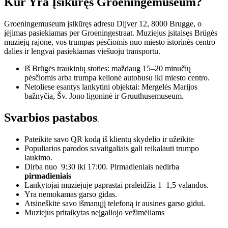
Kur Yra Įsikūręs Groeningemuseum?
Groeningemuseum įsikūręs adresu Dijver 12, 8000 Brugge, o
įėjimas pasiekiamas per Groeningestraat. Muziejus įsitaisęs Brügės
muziejų rajone, vos trumpas pėsčiomis nuo miesto istorinės centro
dalies ir lengvai pasiekiamas viešuoju transportu.
Iš Brügės traukinių stoties: maždaug 15–20 minučių
pėsčiomis arba trumpa kelionė autobusu iki miesto centro.
Netoliese esantys lankytini objektai: Mergelės Marijos
bažnyčia, Šv. Jono ligoninė ir Gruuthusemuseum.
Svarbios pastabos
.
Pateikite savo QR kodą iš klientų skydelio ir užeikite
Populiarios parodos savaitgaliais gali reikalauti trumpo
laukimo.
Dirba nuo 9:30 iki 17:00. Pirmadieniais nedirba
pirmadieniais
Lankytojai muziejuje paprastai praleidžia 1–1,5 valandos.
Yra nemokamas garso gidas.
Atsineškite savo išmanųjį telefoną ir ausines garso gidui.
Muziejus pritaikytas neįgaliojo vežimėliams