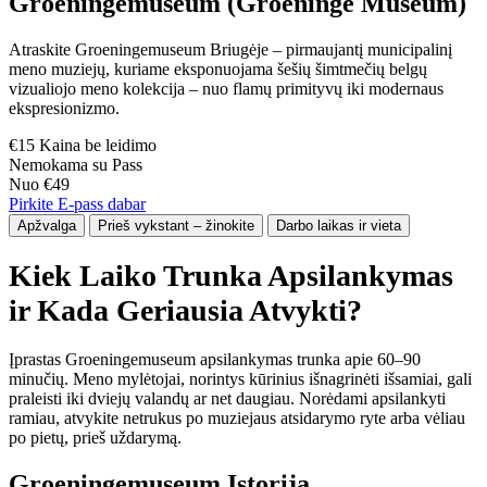
Groeningemuseum (Groeninge Museum)
Atraskite Groeningemuseum Briugėje – pirmaujantį municipalinį
meno muziejų, kuriame eksponuojama šešių šimtmečių belgų
vizualiojo meno kolekcija – nuo flamų primityvų iki modernaus
ekspresionizmo.
€15 Kaina be leidimo
Nemokama su Pass
Nuo €49
Pirkite E-pass dabar
Apžvalga
Prieš vykstant – žinokite
Darbo laikas ir vieta
Kiek Laiko Trunka Apsilankymas
ir Kada Geriausia Atvykti?
Įprastas Groeningemuseum apsilankymas trunka apie 60–90
minučių. Meno mylėtojai, norintys kūrinius išnagrinėti išsamiai, gali
praleisti iki dviejų valandų ar net daugiau. Norėdami apsilankyti
ramiau, atvykite netrukus po muziejaus atsidarymo ryte arba vėliau
po pietų, prieš uždarymą.
Groeningemuseum Istorija