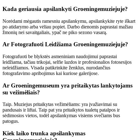
Kada geriausia apsilankyti Groeningemuziejuje?
Norėdami mėgautis ramesniu apsilankymu, apsilankykite ryte iškart
po atidarymo arba vėliau popiet. Darbo dienomis paprastai mažiau
žmonių nei savaitgaliais, ypač ne piko sezono vasarą.
Ar Fotografuoti Leidžiama Groeningemuziejuje?
Fotografuoti be blykstės asmeniniam naudojimui paprastai
leidžiama, tačiau trikojai, selfie lazdos ir profesionalios fotosesijos
neleidžiamos. Visada patikrinkite ženklus, nurodančius
fotografavimo apribojimus kai kuriose galerijose.
Ar Groeningemuseum yra pritaikytas lankytojams
su vežimėliais?
Taip. Muziejus pritaikytas vežimėliams: yra įvažiavimai su
pandusais ir liftai. Taip pat yra pritaikytos tualetų patalpos ir
sėdimosios vietos, todėl apsilankymas visiems svečiams bus
patogus.
Kiek laiko trunka apsilankymas