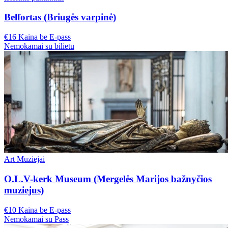
Belfortas (Briugės varpinė)
€16 Kaina be E-pass
Nemokamai su bilietu
Art Muziejai
O.L.V-kerk Museum (Mergelės Marijos bažnyčios
muziejus)
€10 Kaina be E-pass
Nemokamai su Pass