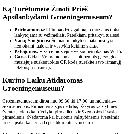
Ką Turėtumėte Žinoti Prieš
Apsilankydami Groeningemuseum?
Prieinamumas
: Liftu naudotis galima, o muziejus tinka
lankytojams su vežimėliais. Pateikiami pritaikyti tualetai.
Vaikų Saugumas:
Šeimai pritaikytose patalpose yra
nemokami tualetai ir vystyklų keitimo stalas.
Patogumas
: Visame muziejuje veikia nemokamas Wi-Fi.
Garso Gidas
: Yra nemokamas skaitmeninis garso gidas –
muziejuje nuskenuokite QR kodą (turėkite savo išmanųjį
telefoną ir ausines).
Kuriuo Laiku Atidaromas
Groeningemuseum?
Groeningemuseum dirba nuo 09:30 iki 17:00, antradieniais–
sekmadieniais. Pirmadieniais jis nedirba, išskyrus valstybines
šventes, tokias kaip Velykų pirmadienis ir Šventosios Dvasios
pirmadienis. (Nedaroma kai kuriomis valstybinėmis šventėmis –
prieš apsilankant visada pasitikrinkite iš anksto.)