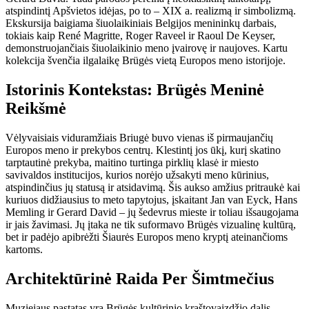
atspindintį Apšvietos idėjas, po to – XIX a. realizmą ir simbolizmą.
Ekskursija baigiama šiuolaikiniais Belgijos menininkų darbais,
tokiais kaip René Magritte, Roger Raveel ir Raoul De Keyser,
demonstruojančiais šiuolaikinio meno įvairovę ir naujoves. Kartu
kolekcija švenčia ilgalaikę Brügės vietą Europos meno istorijoje.
Istorinis Kontekstas: Brügės Meninė
Reikšmė
Vėlyvaisiais viduramžiais Briugė buvo vienas iš pirmaujančių
Europos meno ir prekybos centrų. Klestintį jos ūkį, kurį skatino
tarptautinė prekyba, maitino turtinga pirklių klasė ir miesto
savivaldos institucijos, kurios norėjo užsakyti meno kūrinius,
atspindinčius jų statusą ir atsidavimą. Šis aukso amžius pritraukė kai
kuriuos didžiausius to meto tapytojus, įskaitant Jan van Eyck, Hans
Memling ir Gerard David – jų šedevrus mieste ir toliau išsaugojama
ir jais žavimasi. Jų įtaka ne tik suformavo Brügės vizualinę kultūrą,
bet ir padėjo apibrėžti Šiaurės Europos meno kryptį ateinančioms
kartoms.
Architektūrinė Raida Per Šimtmečius
Muziejaus pastatas yra Brügės kultūrinio kraštovaizdžio dalis,