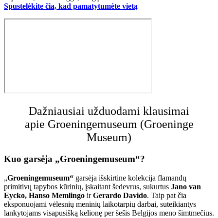
Spustelėkite čia, kad pamatytumėte vietą
Dažniausiai užduodami klausimai
apie Groeningemuseum (Groeninge
Museum)
Kuo garsėja „Groeningemuseum“?
„
Groeningemuseum“
garsėja išskirtine kolekcija flamandų
primitivų tapybos kūrinių, įskaitant šedevrus, sukurtus
Jano van
Eycko,
Hanso Memlingo
ir
Gerardo Davido
. Taip pat čia
eksponuojami vėlesnių meninių laikotarpių darbai, suteikiantys
lankytojams visapusišką kelionę per šešis Belgijos meno šimtmečius.