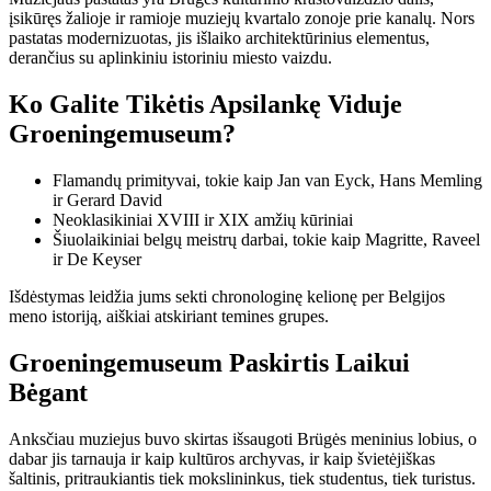
įsikūręs žalioje ir ramioje muziejų kvartalo zonoje prie kanalų. Nors
pastatas modernizuotas, jis išlaiko architektūrinius elementus,
derančius su aplinkiniu istoriniu miesto vaizdu.
Ko Galite Tikėtis Apsilankę Viduje
Groeningemuseum?
Flamandų primityvai, tokie kaip Jan van Eyck, Hans Memling
ir Gerard David
Neoklasikiniai XVIII ir XIX amžių kūriniai
Šiuolaikiniai belgų meistrų darbai, tokie kaip Magritte, Raveel
ir De Keyser
Išdėstymas leidžia jums sekti chronologinę kelionę per Belgijos
meno istoriją, aiškiai atskiriant temines grupes.
Groeningemuseum Paskirtis Laikui
Bėgant
Anksčiau muziejus buvo skirtas išsaugoti Brügės meninius lobius, o
dabar jis tarnauja ir kaip kultūros archyvas, ir kaip švietėjiškas
šaltinis, pritraukiantis tiek mokslininkus, tiek studentus, tiek turistus.