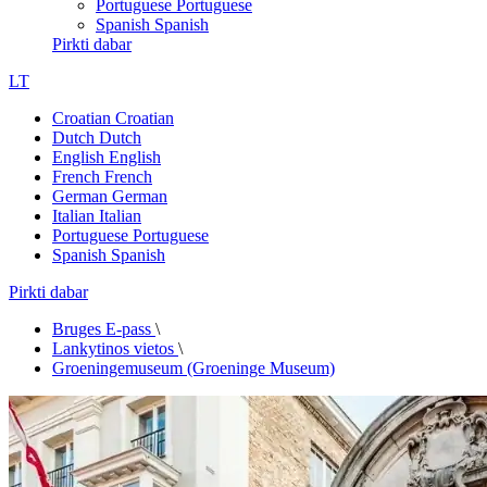
Portuguese
Portuguese
Spanish
Spanish
Pirkti dabar
LT
Croatian
Croatian
Dutch
Dutch
English
English
French
French
German
German
Italian
Italian
Portuguese
Portuguese
Spanish
Spanish
Pirkti dabar
Bruges E-pass
\
Lankytinos vietos
\
Groeningemuseum (Groeninge Museum)