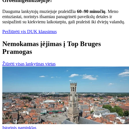
Groeningemuziejuje?
Dauguma lankytojų muziejuje praleidžia
60–90 minučių
. Meno
entuziastai, norintys išsamiau panagrinėti paveikslų detales ir
susipažinti su kiekvienu laikotarpiu, gali praleisti iki dviejų valandų.
Peržiūrėti vis DUK klausimus
Nemokamas įėjimas į Top Bruges
Pramogas
Žiūrėti visas lankytinas vietas
Istorinis paminklas