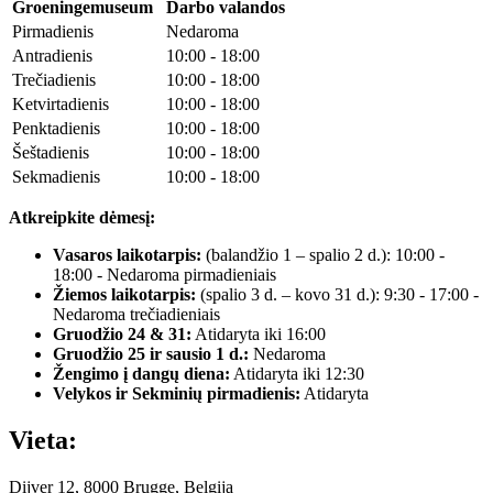
Groeningemuseum
Darbo valandos
Pirmadienis
Nedaroma
Antradienis
10:00 - 18:00
Trečiadienis
10:00 - 18:00
Ketvirtadienis
10:00 - 18:00
Penktadienis
10:00 - 18:00
Šeštadienis
10:00 - 18:00
Sekmadienis
10:00 - 18:00
Atkreipkite dėmesį:
Vasaros laikotarpis:
(balandžio 1 – spalio 2 d.): 10:00 -
18:00 - Nedaroma pirmadieniais
Žiemos laikotarpis:
(spalio 3 d. – kovo 31 d.): 9:30 - 17:00 -
Nedaroma trečiadieniais
Gruodžio 24 & 31:
Atidaryta iki 16:00
Gruodžio 25 ir sausio 1 d.:
Nedaroma
Žengimo į dangų diena:
Atidaryta iki 12:30
Velykos ir Sekminių pirmadienis:
Atidaryta
Vieta:
Dijver 12, 8000 Brugge, Belgija