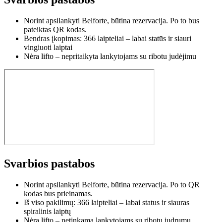
Norint apsilankyti Belforte, būtina rezervacija. Po to bus
pateiktas QR kodas.
Bendras įkopimas: 366 laipteliai – labai statūs ir siauri
vingiuoti laiptai
Nėra lifto – nepritaikyta lankytojams su ribotu judėjimu
Svarbios pastabos
Norint apsilankyti Belforte, būtina rezervacija. Po to QR
kodas bus prieinamas.
Iš viso pakilimų: 366 laipteliai – labai status ir siauras
spiralinis laiptų
Nėra lifto – netinkama lankytojams su ribotu judrumu