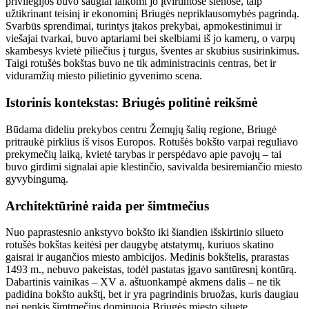
privilegijos buvo saugiai laikomi jo įtvirtintose sienose, taip
užtikrinant teisinį ir ekonominį Briugės nepriklausomybės pagrindą.
Svarbūs sprendimai, turintys įtakos prekybai, apmokestinimui ir
viešajai tvarkai, buvo aptariami bei skelbiami iš jo kamerų, o varpų
skambesys kvietė piliečius į turgus, šventes ar skubius susirinkimus.
Taigi rotušės bokštas buvo ne tik administracinis centras, bet ir
viduramžių miesto pilietinio gyvenimo scena.
Istorinis kontekstas: Briugės politinė reikšmė
Būdama dideliu prekybos centru Žemųjų šalių regione, Briugė
pritraukė pirklius iš visos Europos. Rotušės bokšto varpai reguliavo
prekymečių laiką, kvietė tarybas ir perspėdavo apie pavojų – tai
buvo girdimi signalai apie klestinčio, savivalda besiremiančio miesto
gyvybingumą.
Architektūrinė raida per šimtmečius
Nuo paprastesnio ankstyvo bokšto iki šiandien išskirtinio silueto
rotušės bokštas keitėsi per daugybę atstatymų, kuriuos skatino
gaisrai ir augančios miesto ambicijos. Medinis bokštelis, prarastas
1493 m., nebuvo pakeistas, todėl pastatas įgavo santūresnį kontūrą.
Dabartinis vainikas – XV a. aštuonkampė akmens dalis – ne tik
padidina bokšto aukštį, bet ir yra pagrindinis bruožas, kuris daugiau
nei penkis šimtmečius dominuoja Briugės miesto siluete.