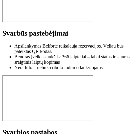
Svarbūs pastebėjimai
Apsilankymas Belforte reikalauja rezervacijos. Vėliau bus
pateiktas QR kodas.
Bendras įveiktas aukštis: 366 laipteliai – labai status ir siauras
sraigtinis laiptų kopimas
Nėra lifto – netinka riboto judumo lankytojams
Svarbios pastabos