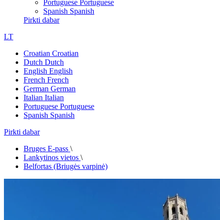
Portuguese
Portuguese
Spanish
Spanish
Pirkti dabar
LT
Croatian
Croatian
Dutch
Dutch
English
English
French
French
German
German
Italian
Italian
Portuguese
Portuguese
Spanish
Spanish
Pirkti dabar
Bruges E-pass
\
Lankytinos vietos
\
Belfortas (Briugės varpinė)