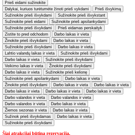
Prieš eidami sužinokite
Dalykai, kuriuos turėtumėte žinoti prieš vykdami
Prieš išvykimą
Sužinokite prieš išvykdami
Sužinokite prieš išvykstant
Sužinokite prieš eidami
Sužinokite prieš apsilankydami
Sužinokite prieš išvykdami
Prieš eidamas perskaityk
Zistite to pred odchodom
Darbo laikas ir vieta
Žinokite prieš išvykdami
Darbo laikas ir vieta
Sužinokite prieš išvykdami
Darbo laikas ir vieta
Lahtio valandų laikas ir vieta
Sužinokite prieš išvykdami
Darbo laikas ir vieta
Sužinokite prieš išvykdami
Veikimo laikas ir vieta
Žinokite prieš išvykdami
Darbo laikas ir vieta
Sužinokite prieš kelionę
Sužinokite prieš apsilankydami
Darbo laikas ir vieta
Žinokite prieš išvykdami
Darbo laikas ir vieta
Darbo laikas ir vieta
Darbo laikas ir vieta
Darbo laikas ir vieta
Darbo laikas ir vieta
Darbo valandos ir vieta
Darbo valandos ir vieta
Darbo valandos ir vieta
Darbo laikas ir vieta
Žiemos sezonas ir vieta
Darbo laikas ir vieta
Sužinok prieš išvykdamas
Darbo laikas ir vieta
Sužinokite prieš išvykdami
Šiai atrakcijai būtina rezervacija.