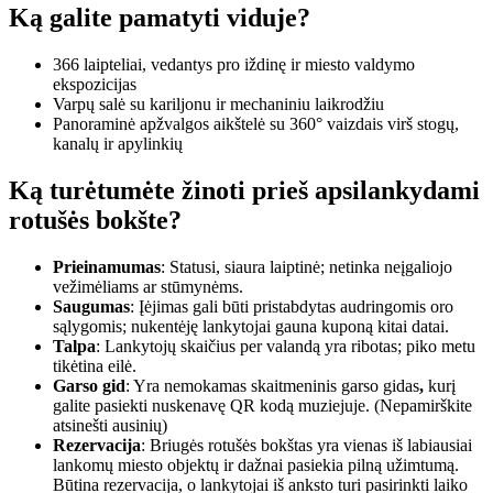
Ką galite pamatyti viduje?
366 laipteliai, vedantys pro iždinę ir miesto valdymo
ekspozicijas
Varpų salė su kariljonu ir mechaniniu laikrodžiu
Panoraminė apžvalgos aikštelė su 360° vaizdais virš stogų,
kanalų ir apylinkių
Ką turėtumėte žinoti prieš apsilankydami
rotušės bokšte?
Prieinamumas
: Statusi, siaura laiptinė; netinka neįgaliojo
vežimėliams ar stūmynėms.
Saugumas
: Įėjimas gali būti pristabdytas audringomis oro
sąlygomis; nukentėję lankytojai gauna kuponą kitai datai.
Talpa
: Lankytojų skaičius per valandą yra ribotas; piko metu
tikėtina eilė.
Garso gid
: Yra nemokamas skaitmeninis garso gidas
,
kurį
galite pasiekti nuskenavę QR kodą muziejuje. (Nepamirškite
atsinešti ausinių)
Rezervacija
: Briugės rotušės bokštas yra vienas iš labiausiai
lankomų miesto objektų ir dažnai pasiekia pilną užimtumą.
Būtina rezervacija, o lankytojai iš anksto turi pasirinkti laiko