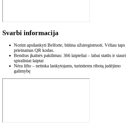
Svarbi informacija
Norint apsilankyti Belforte, būtina užsiregistruoti. Vėliau taps
prieinamas QR kodas.
Bendras įkalnės pakilimas: 366 laipteliai – labai statūs ir siauri
spiraliniai laiptai
Nėra lifto – netinka lankytojams, turintiems ribotą judėjimo
galimybę