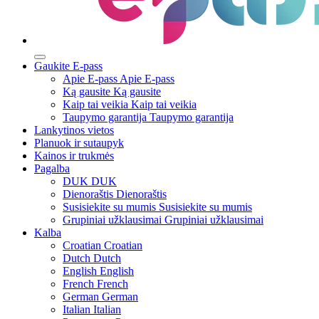
Gaukite E-pass
Apie E-pass
Apie E-pass
Ką gausite
Ką gausite
Kaip tai veikia
Kaip tai veikia
Taupymo garantija
Taupymo garantija
Lankytinos vietos
Planuok ir sutaupyk
Kainos ir trukmės
Pagalba
DUK
DUK
Dienoraštis
Dienoraštis
Susisiekite su mumis
Susisiekite su mumis
Grupiniai užklausimai
Grupiniai užklausimai
Kalba
Croatian
Croatian
Dutch
Dutch
English
English
French
French
German
German
Italian
Italian