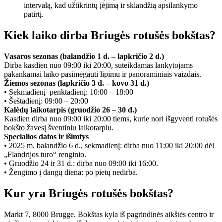
intervalą, kad užtikrintų įėjimą ir sklandžią apsilankymo
patirtį.
Kiek laiko dirba Briugės rotušės bokštas?
Vasaros sezonas (balandžio 1 d. – lapkričio 2 d.)
Dirba kasdien nuo 09:00 iki 20:00, suteikdamas lankytojams
pakankamai laiko pasimėgauti lipimu ir panoraminiais vaizdais.
Žiemos sezonas (lapkričio 3 d. – kovo 31 d.)
• Sekmadienį–penktadienį: 10:00 – 18:00
• Šeštadienį: 09:00 – 20:00
Kalėdų laikotarpis (gruodžio 26 – 30 d.)
Kasdien dirba nuo 09:00 iki 20:00 tiems, kurie nori išgyventi rotušės
bokšto žavesį šventiniu laikotarpiu.
Specialios datos ir išimtys
• 2025 m. balandžio 6 d., sekmadienį: dirba nuo 11:00 iki 20:00 dėl
„Flandrijos turo“ renginio.
• Gruodžio 24 ir 31 d.: dirba nuo 09:00 iki 16:00.
• Žengimo į dangų diena: po pietų nedirba.
Kur yra Briugės rotušės bokštas?
Markt 7, 8000 Brugge. Bokštas kyla iš pagrindinės aikštės centro ir