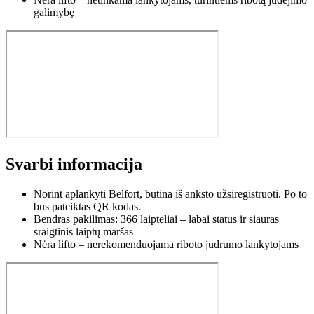
galimybę
Svarbi informacija
Norint aplankyti Belfort, būtina iš anksto užsiregistruoti. Po to
bus pateiktas QR kodas.
Bendras pakilimas: 366 laipteliai – labai status ir siauras
sraigtinis laiptų maršas
Nėra lifto – nerekomenduojama riboto judrumo lankytojams