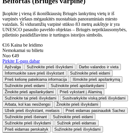
Belfortas (Briugės varpinė)
Įkopkite į vieną iš ikoniškiausių Briugės lankytinų vietų ir iš
varpinės viršaus mėgaukitės nuostabiais panoraminiais miesto
vaizdais. Ši viduramžių varpinė stūkso 83 metrų aukštyje ir yra
UNESCO pasaulio paveldo objektas – Briugės nepriklausomybės,
pilietinio pasididžiavimo ir turtingos istorijos simbolis.
€16 Kaina be leidimo
Nemokamai su bilietu
Nuo €49
Pirkite E-pass dabar
Apžvalga
Sužinokite prieš išvykdami
Darbo valandos ir vieta
Informuokite save prieš išvykstant
Sužinokite prieš eidami
Prieš kelionę pateikiama informacija
Išmokite prieš apsilankymą
Sužinokite prieš eidami
Sužinokite prieš apsilankydami
Žinokite prieš apsilankydami
Prieš vykstant į Alaminą
Sužinokite tai prieš išvykdami
Susitvarkykite viską prieš išvykdami
Arbata, kol kas nesižengsi
Žinokite prieš išvykdami
Užeik prieš išvykstant, mielasis
Prieš eidamas pasinaudok Sachez
Sužinokite prieš išeinant
Sužinokite prieš eidami
Sužinokite prieš išvykdami
Sužinok prieš eidamas
Prieš eidamas perskaityk
Sužinokite prieš išvykdami