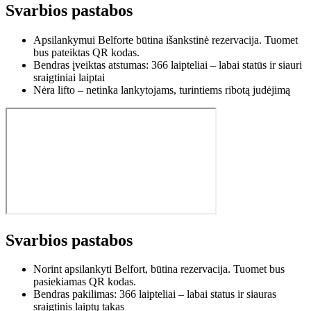
Svarbios pastabos
Apsilankymui Belforte būtina išankstinė rezervacija. Tuomet
bus pateiktas QR kodas.
Bendras įveiktas atstumas: 366 laipteliai – labai statūs ir siauri
sraigtiniai laiptai
Nėra lifto – netinka lankytojams, turintiems ribotą judėjimą
Svarbios pastabos
Norint apsilankyti Belfort, būtina rezervacija. Tuomet bus
pasiekiamas QR kodas.
Bendras pakilimas: 366 laipteliai – labai status ir siauras
sraigtinis laiptų takas