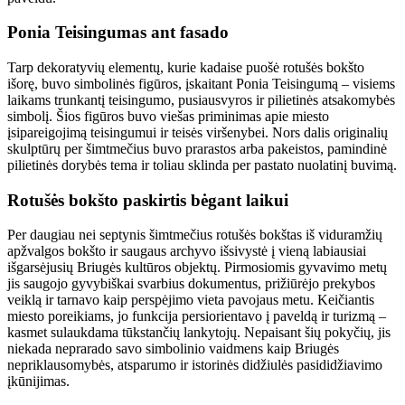
Ponia Teisingumas ant fasado
Tarp dekoratyvių elementų, kurie kadaise puošė rotušės bokšto
išorę, buvo simbolinės figūros, įskaitant Ponia Teisingumą – visiems
laikams trunkantį teisingumo, pusiausvyros ir pilietinės atsakomybės
simbolį. Šios figūros buvo viešas priminimas apie miesto
įsipareigojimą teisingumui ir teisės viršenybei. Nors dalis originalių
skulptūrų per šimtmečius buvo prarastos arba pakeistos, pamindinė
pilietinės dorybės tema ir toliau sklinda per pastato nuolatinį buvimą.
Rotušės bokšto paskirtis bėgant laikui
Per daugiau nei septynis šimtmečius rotušės bokštas iš viduramžių
apžvalgos bokšto ir saugaus archyvo išsivystė į vieną labiausiai
išgarsėjusių Briugės kultūros objektų. Pirmosiomis gyvavimo metų
jis saugojo gyvybiškai svarbius dokumentus, prižiūrėjo prekybos
veiklą ir tarnavo kaip perspėjimo vieta pavojaus metu. Keičiantis
miesto poreikiams, jo funkcija persiorientavo į paveldą ir turizmą –
kasmet sulaukdama tūkstančių lankytojų. Nepaisant šių pokyčių, jis
niekada neprarado savo simbolinio vaidmens kaip Briugės
nepriklausomybės, atsparumo ir istorinės didžiulės pasididžiavimo
įkūnijimas.