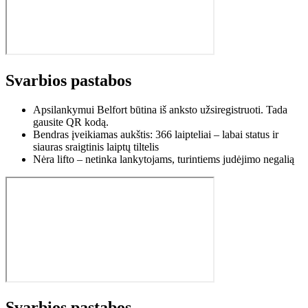
Svarbios pastabos
Apsilankymui Belfort būtina iš anksto užsiregistruoti. Tada
gausite QR kodą.
Bendras įveikiamas aukštis: 366 laipteliai – labai status ir
siauras sraigtinis laiptų tiltelis
Nėra lifto – netinka lankytojams, turintiems judėjimo negalią
Svarbios pastabos