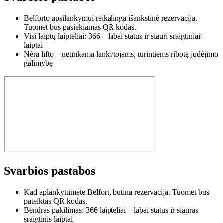
Belforto apsilankymui reikalinga išankstinė rezervacija.
Tuomet bus pasiekiamas QR kodas.
Visi laiptų laipteliai: 366 – labai statūs ir siauri sraigtiniai
laiptai
Nėra lifto – netinkama lankytojams, turintiems ribotą judėjimo
galimybę
Svarbios pastabos
Kad aplankytumėte Belfort, būtina rezervacija. Tuomet bus
pateiktas QR kodas.
Bendras pakilimas: 366 laipteliai – labai status ir siauras
sraigtinis laiptai