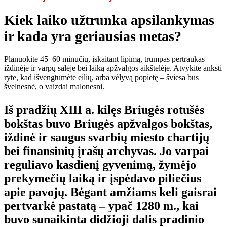
Kiek laiko užtrunka apsilankymas
ir kada yra geriausias metas?
Planuokite 45–60 minučių, įskaitant lipimą, trumpas pertraukas
iždinėje ir varpų salėje bei laiką apžvalgos aikštelėje. Atvykite anksti
ryte, kad išvengtumėte eilių, arba vėlyvą popietę – šviesa bus
švelnesnė, o vaizdai malonesni.
Iš pradžių XIII a. kilęs Briugės rotušės
bokštas buvo Briugės apžvalgos bokštas,
iždinė ir saugus svarbių miesto chartijų
bei finansinių įrašų archyvas. Jo varpai
reguliavo kasdienį gyvenimą, žymėjo
prekymečių laiką ir įspėdavo piliečius
apie pavojų. Bėgant amžiams keli gaisrai
pertvarkė pastatą – ypač 1280 m., kai
buvo sunaikinta didžioji dalis pradinio