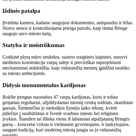
Iždinės patalpa
Įtvirtinta kamera, kadaise saugojusi dokumentus, antspaudus ir lėšas.
Storos sienos ir kontroliuojama prieiga parodo, kaip rimtai Briugė
saugojo savo miesto turtą.
Statyba ir meistriškumas
Gotikinė plytų mūro struktūra, siauros sraigtinės laiptinės, masyvi
medienos konstrukcija varpų salėje ir preciziškai suprojektuoti
mechanizmai atskleidžia, kaip viduramžių meistrų įgūdžiai susitiko
su miesto ambicijomis.
Didysis monumentalus kariljonas
Bokšte įrengtas nuostabus 47 varpų kariljonas, kuris ir toliau
grojamas reguliariai, užpildydamas istorinį centrą sodriais, skambiais
garsais. Šimtmečius jo melodijos žymėjo laiko tėkmę, kvietė
piliečius į susibūrimus ir šventė svarbius miesto bei religinius
įvykius. Šiandien tai išlieka vienu iš labiausiai atpažįstamų Briugės
garsų – koncertai vyksta ir vietiniams gyventojams, ir lankytojams,
saugant tradiciją, kuri modernų miestą jungia su jo viduramžių
paveldu.