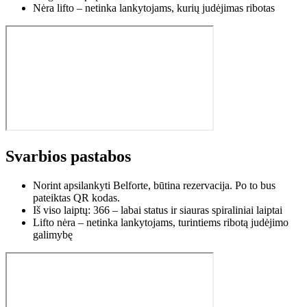
Nėra lifto – netinka lankytojams, kurių judėjimas ribotas
Svarbios pastabos
Norint apsilankyti Belforte, būtina rezervacija. Po to bus
pateiktas QR kodas.
Iš viso laiptų: 366 – labai status ir siauras spiraliniai laiptai
Lifto nėra – netinka lankytojams, turintiems ribotą judėjimo
galimybę