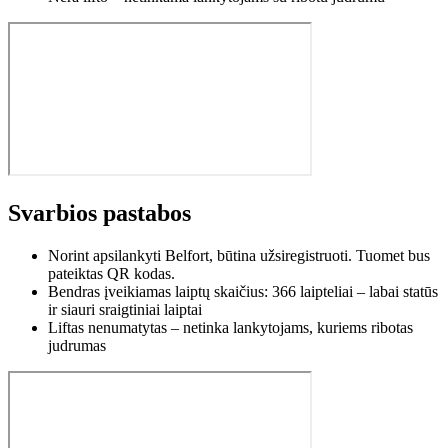
Svarbios pastabos
Norint apsilankyti Belfort, būtina užsiregistruoti. Tuomet bus
pateiktas QR kodas.
Bendras įveikiamas laiptų skaičius: 366 laipteliai – labai statūs
ir siauri sraigtiniai laiptai
Liftas nenumatytas – netinka lankytojams, kuriems ribotas
judrumas