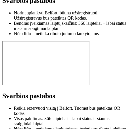
Svarbios pastabos
Norint aplankyti Belfort, būtina užsiregistruoti.
Užsiregistravus bus pateiktas QR kodas.
Bendras įveikiamas laiptų skaičius: 366 laipteliai – labai statūs
ir siauri sraigtiniai laiptai
Nėra lifto – netinka riboto judumo lankytojams
Svarbios pastabos
Reikia rezervuoti vizitą į Belfort. Tuomet bus pateiktas QR
kodas.
Visas pakilimas: 366 laipteliai – labai status ir siauras
sraigtiniai laiptai
Nėra lifto – netinkama lankytojams, turintiems ribotą judėjimo