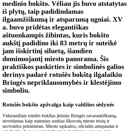
medinio bokšto. Vėliau jis buvo atstatytas
iš plytų, taip padidindamas
ilgaamžiškumą ir atsparumą ugniai. XV
a. buvo pridėtas elegantiškas
aštuonkampis žibintas, kuris bokšto
aukštį padidino iki 83 metrų ir suteikė
jam išskirtinį siluetą, šiandien
dominuojantį miesto panorama. Šis
praktiškos paskirties ir simbolinės galios
derinys padarė rotušės bokštą ilgalaikiu
Briugės nepriklausomybės ir klestėjimo
simboliu.
Rotušės bokšto apžvalga kaip valdžios sėdynės
Viduramžiais rotušės bokštas įkūnijo Briugės savarankiškumą,
stovėdamas kaip matomas sunkiai iškovotų miesto teisių ir
savivaldos priminimas. Miesto sąskaitos, oficialūs antspaudai ir