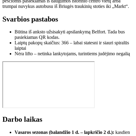
pėsčiomis pasiekiamas iš daugumos istorinio centro vietų arba
trumpai nuvykus autobusu iš Briugės traukinių stoties iki „Markt“.
Svarbios pastabos
Būtina iš anksto užsisakyti apsilankymą Belfort. Tada bus
pasiekiamas QR kodas.
Laiptų pakopų skaičius: 366 – labai statesni ir siauri spiralūs
laiptai
Nėra lifto – netinka lankytojams, turintiems judėjimo negalią
Darbo laikas
Vasaros sezonas (balandžio 1 d. – lapkričio 2 d.):
kasdien