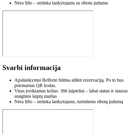
Nėra lifto – netinka lankytojams su ribotu judumu
Svarbi informacija
Apsilankymui Belforte būtina atlikti rezervaciją. Po to bus
prieinamas QR kodas.
Visas įveikiamas kelias: 366 laipteliai – labai status ir siauras
sraigtinis laiptų maršas
Nėra lifto – netinka lankytojams, turintiems ribotą judumą