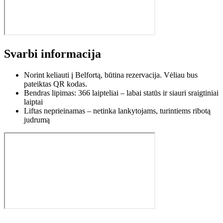
Svarbi informacija
Norint keliauti į Belfortą, būtina rezervacija. Vėliau bus
pateiktas QR kodas.
Bendras lipimas: 366 laipteliai – labai statūs ir siauri sraigtiniai
laiptai
Liftas neprieinamas – netinka lankytojams, turintiems ribotą
judrumą