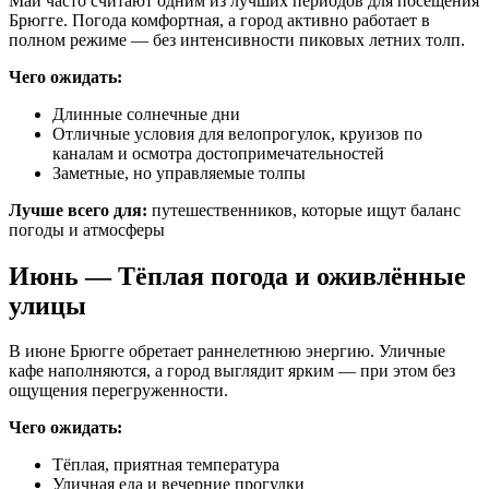
Май часто считают одним из лучших периодов для посещения
Брюгге. Погода комфортная, а город активно работает в
полном режиме — без интенсивности пиковых летних толп.
Чего ожидать:
Длинные солнечные дни
Отличные условия для велопрогулок, круизов по
каналам и осмотра достопримечательностей
Заметные, но управляемые толпы
Лучше всего для:
путешественников, которые ищут баланс
погоды и атмосферы
Июнь — Тёплая погода и оживлённые
улицы
В июне Брюгге обретает раннелетнюю энергию. Уличные
кафе наполняются, а город выглядит ярким — при этом без
ощущения перегруженности.
Чего ожидать:
Тёплая, приятная температура
Уличная еда и вечерние прогулки