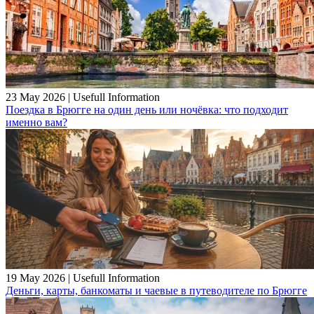
23 May 2026
|
Usefull Information
Поездка в Брюгге на один день или ночёвка: что подходит
именно вам?
19 May 2026
|
Usefull Information
Деньги, карты, банкоматы и чаевые в путеводителе по Брюгге