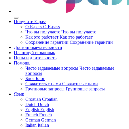
Получите E-pass
О E-pass
О E-pass
Что вы получаете
Что вы получаете
Как это работает
Как это работает
Сохранение гарантии
Сохранение гарантии
Достопримечательности
Планируй и экономь
Цены и длительность
Помощь
Часто задаваемые вопросы
Часто задаваемые
вопросы
Блог
Блог
Свяжитесь с нами
Свяжитесь с нами
Групповые запросы
Групповые запросы
Язык
Croatian
Croatian
Dutch
Dutch
English
English
French
French
German
German
Italian
Italian