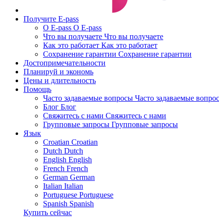
Получите E-pass
О E-pass
О E-pass
Что вы получаете
Что вы получаете
Как это работает
Как это работает
Сохранение гарантии
Сохранение гарантии
Достопримечательности
Планируй и экономь
Цены и длительность
Помощь
Часто задаваемые вопросы
Часто задаваемые вопро
Блог
Блог
Свяжитесь с нами
Свяжитесь с нами
Групповые запросы
Групповые запросы
Язык
Croatian
Croatian
Dutch
Dutch
English
English
French
French
German
German
Italian
Italian
Portuguese
Portuguese
Spanish
Spanish
Купить сейчас