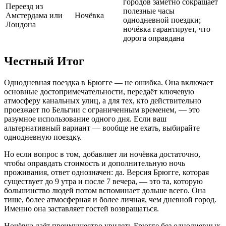
городов заметно сокращает
Переезд из
полезные часы
Амстердама или
Ночёвка
однодневной поездки;
Лондона
ночёвка гарантирует, что
дорога оправдана
Честный Итог
Однодневная поездка в Брюгге — не ошибка. Она включает
основные достопримечательности, передаёт ключевую
атмосферу канальных улиц, а для тех, кто действительно
проезжает по Бельгии с ограниченным временем, — это
разумное использование одного дня. Если ваш
альтернативный вариант — вообще не ехать, выбирайте
однодневную поездку.
Но если вопрос в том, добавляет ли ночёвка достаточно,
чтобы оправдать стоимость и дополнительную ночь
проживания, ответ однозначен: да. Версия Брюгге, которая
существует до 9 утра и после 7 вечера, — это та, которую
большинство людей потом вспоминает дольше всего. Она
тише, более атмосферная и более личная, чем дневной город.
Именно она заставляет гостей возвращаться.
Ночёвка даёт преимущество увидеть Брюгге без однодневных