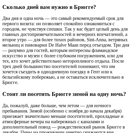
Сколько дней вам нужно в Брюгге?
Два дня и одна ночь — это самый рекомендуемый срок для
первого визита: он позволяет спокойно ознакомиться с
городом, не чувствуя спешки. Так у вас будет целый день для
главных достопримечательностей и вечерних впечатлений, а
второе утро — для более тихих районов, Sint-Anna, ветряных
мельниц и пивоварни De Halve Maan перед отъездом. Три дня
— разумно для гостей, которым интересны фламандское
искусство и музеи с более глубоким погружением, или для
тех, кто хочет действительно неторопливого отдыха. После
трех дней большинство посетителей понимают, что им
хочется съездить в однодневную поездку в Гент или к
бельгийскому побережью, а не оставаться исключительно в
Брюгге.
Стоит ли посетить Брюгге зимой на одну ночь?
Да, пожалуй, даже больше, чем летом — для ночного
пребывания. Зимой (особенно с ноября до начала декабря)
приезжает значительно меньше посетителей, прохладные и
атмосферные вечера на набережных с каналами и
дополнительный повод — рождественский рынок Брюгге в
декабре. Цены на проживание заметно снижаются вне