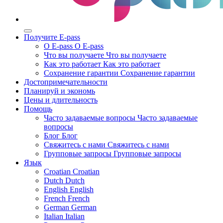
Получите E-pass
О E-pass
О E-pass
Что вы получаете
Что вы получаете
Как это работает
Как это работает
Сохранение гарантии
Сохранение гарантии
Достопримечательности
Планируй и экономь
Цены и длительность
Помощь
Часто задаваемые вопросы
Часто задаваемые
вопросы
Блог
Блог
Свяжитесь с нами
Свяжитесь с нами
Групповые запросы
Групповые запросы
Язык
Croatian
Croatian
Dutch
Dutch
English
English
French
French
German
German
Italian
Italian