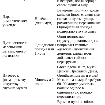
и вечером, когда город в
своём лучшем виде
Вечерние прогулки вдоль
каналов Брюгге, ужин при
Пара в
Ночёвка
свечах и пустые улицы —
романтическом
(минимум)
романтичное переживание.
уикенде
Однодневная поездка
полностью это упускает
Один полностью
структурированный день
Путешествие с
Однодневная
покрывает главные
маленькими
поездка или
«детские» впечатления;
детьми, много
1 ночь
дополнительная ночь
логистики
добавляет гибкости, не
перегружая
Groeningemuseum, музей
Церкви Пресвятой Девы,
Интерес к
Gruuthusemuseum и музей
фламандскому
Минимум 2
Мемлинга каждый требуют
искусству и
ночи
60–90 минут; уместить
глубине музеев
больше одного в
однодневную поездку
нереалистично
Время в пути из обоих