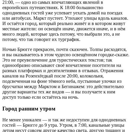
21:00, — одно из самых впечатляющих явлений в
европейских путешествиях. К 18:00 большинство
однодневных гостей уже успевает уехать домой на поездах
или автобусах. Маркт пустеет. Утихают улицы вдоль каналов.
И остаётся город, который реально живёт и в котором живут
местные жители: он освещён иначе, движется иначе, и в нём
много людей, которые здесь потому, что выбрали это, а не
потому, что так говорит их турграфик.
Ночью Брюгге прекрасен, почти сказочен. Толпы расходятся,
и вы оказываетесь в этом чудесно освещённом городке-сказке.
Это не преувеличение для туристических текстов; так
единообразно описывают своё впечатление посетители на
разных платформах и десятилетиями в отзывах. Отражения
каналов на Розенхёедкай после 20:00, колокольня,
подсвеченная на фоне тёмного неба, пустынные улочки из
брусчатки между Марктом и Бегинажем: это действительно
другие варианты тех же видов — и вы получаете к ним
доступ только если остаётесь на ночь.
Город ранним утром
Не менее уникален — и так же недоступен для однодневных
гостей — Брюгге до 9 утра. Утром, в 7:00, канальные улицы
летом несут совсем другое качество света, другую тишину и