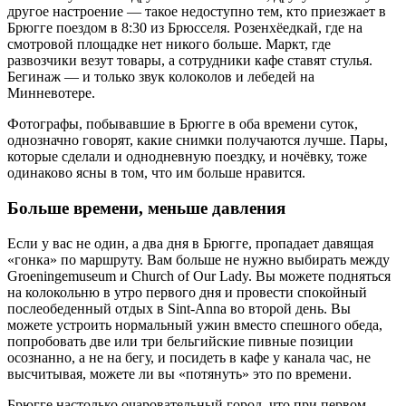
другое настроение — такое недоступно тем, кто приезжает в
Брюгге поездом в 8:30 из Брюсселя. Розенхёедкай, где на
смотровой площадке нет никого больше. Маркт, где
развозчики везут товары, а сотрудники кафе ставят стулья.
Бегинаж — и только звук колоколов и лебедей на
Минневотере.
Фотографы, побывавшие в Брюгге в оба времени суток,
однозначно говорят, какие снимки получаются лучше. Пары,
которые сделали и однодневную поездку, и ночёвку, тоже
одинаково ясны в том, что им больше нравится.
Больше времени, меньше давления
Если у вас не один, а два дня в Брюгге, пропадает давящая
«гонка» по маршруту. Вам больше не нужно выбирать между
Groeningemuseum и Church of Our Lady. Вы можете подняться
на колокольню в утро первого дня и провести спокойный
послеобеденный отдых в Sint-Anna во второй день. Вы
можете устроить нормальный ужин вместо спешного обеда,
попробовать две или три бельгийские пивные позиции
осознанно, а не на бегу, и посидеть в кафе у канала час, не
высчитывая, можете ли вы «потянуть» это по времени.
Брюгге настолько очаровательный город, что при первом