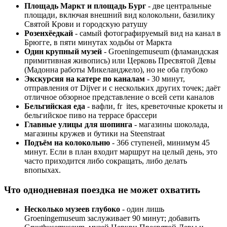
Площадь Маркт и площадь Бург
- две центральные
площади, включая внешний вид колокольни, базилику
Святой Крови и городскую ратушу
Розенхёедкай
- самый фотографируемый вид на канал в
Брюгге, в пяти минутах ходьбы от Маркта
Один крупный музей
- Groeningemuseum (фламандская
примитивная живопись) или Церковь Пресвятой Девы
(Мадонна работы Микеланджело), но не оба глубоко
Экскурсия на катере по каналам
- 30 минут,
отправления от Dijver и с нескольких других точек; даёт
отличное обзорное представление о всей сети каналов
Бельгийская еда
- вафли, fr ites, креветочные крокеты и
бельгийское пиво на террасе брассери
Главные улицы для шопинга
- магазины шоколада,
магазины кружев и бутики на Steenstraat
Подъём на колокольню
- 366 ступеней, минимум 45
минут. Если в план входит маршрут на целый день, это
часто приходится либо сокращать, либо делать
впопыхах.
Что однодневная поездка не может охватить
Несколько музеев глубоко
- один лишь
Groeningemuseum заслуживает 90 минут; добавить