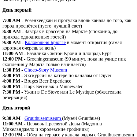
День первый
7:00 AM
- Розенхёедкай и прогулка вдоль канала до того, как
город проснётся (пусто, лучший свет)
8:30 AM
- Завтрак в брассери на Маркте (спокойно, до
прихода однодневных гостей)
9:30 AM
-
Колокольня Брюгге
в момент открытия (самая
короткая очередь за день)
11:00 AM
- Базилика Святой Крови и площадь Бург
12:00 PM
- Groeningemuseum (90 минут, пока на улице пик
скопления у Маркта только начинается)
1:30 PM
-
Choco-Story Museum
3:00 PM
- Экскурсия на катере по каналам от Dijver
4:00 PM
- Bruges Beer Experience
6:00 PM
- Парк Бегинаж и Minnewater
7:30 PM
- Ужин в De Stove или Le Mystique (обязательна
резервация)
День второй
9:30 AM
-
Gruuthusemuseum
(Музей Gruuthuse)
11:00 AM
- Церковь Пресвятой Девы (Мадонна
Микеланджело и королевские гробницы)
12:30 PM
- Обед на террасе у канала рядом с Gruuthusemuseum