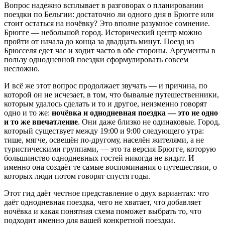
Вопрос надежно всплывает в разговорах о планировании
поездки по Бельгии: достаточно ли одного дня в Брюгге или
стоит остаться на ночёвку? Это вполне разумное сомнение.
Брюгге — небольшой город. Исторический центр можно
пройти от начала до конца за двадцать минут. Поезд из
Брюсселя едет час и ходит часто в обе стороны. Аргументы в
пользу однодневной поездки сформулировать совсем
несложно.
И всё же этот вопрос продолжает звучать — и причина, по
которой он не исчезает, в том, что бывалые путешественники,
которым удалось сделать и то и другое, неизменно говорят
одно и то же:
ночёвка и однодневная поездка — это не одно
и то же впечатление
. Они даже близко не одинаковые. Город,
который существует между 19:00 и 9:00 следующего утра:
тише, мягче, освещён по-другому, населён жителями, а не
туристическими группами, — это та версия Брюгге, которую
большинство однодневных гостей никогда не видит. И
именно она создаёт те самые воспоминания о путешествии, о
которых люди потом говорят спустя годы.
Этот гид даёт честное представление о двух вариантах: что
даёт однодневная поездка, чего не хватает, что добавляет
ночёвка и какая понятная схема поможет выбрать то, что
подходит именно для вашей конкретной поездки.