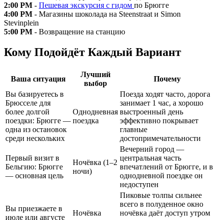
2:00 PM
-
Пешевая экскурсия с гидом
по Брюгге
4:00 PM
- Магазины шоколада на Steenstraat и Simon
Stevinplein
5:00 PM
- Возвращение на станцию
Кому Подойдёт Каждый Вариант
Лучший
Ваша ситуация
Почему
выбор
Вы базируетесь в
Поезда ходят часто, дорога
Брюсселе для
занимает 1 час, а хорошо
более долгой
Однодневная
выстроенный день
поездки: Брюгге —
поездка
эффективно покрывает
одна из остановок
главные
среди нескольких
достопримечательности
Вечерний город —
Первый визит в
центральная часть
Ночёвка (1–2
Бельгию: Брюгге
впечатлений от Брюгге, и в
ночи)
— основная цель
однодневной поездке он
недоступен
Пиковые толпы сильнее
всего в полуденное окно
Вы приезжаете в
Ночёвка
ночёвка даёт доступ утром
июле или августе