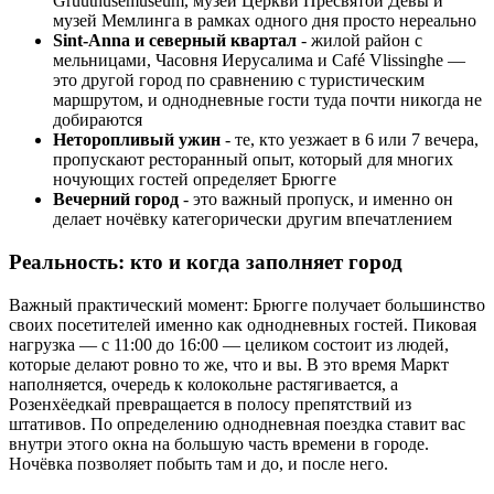
Gruuthusemuseum, музей Церкви Пресвятой Девы и
музей Мемлинга в рамках одного дня просто нереально
Sint-Anna и северный квартал
- жилой район с
мельницами, Часовня Иерусалима и Café Vlissinghe —
это другой город по сравнению с туристическим
маршрутом, и однодневные гости туда почти никогда не
добираются
Неторопливый ужин
- те, кто уезжает в 6 или 7 вечера,
пропускают ресторанный опыт, который для многих
ночующих гостей определяет Брюгге
Вечерний город
- это важный пропуск, и именно он
делает ночёвку категорически другим впечатлением
Реальность: кто и когда заполняет город
Важный практический момент: Брюгге получает большинство
своих посетителей именно как однодневных гостей. Пиковая
нагрузка — с 11:00 до 16:00 — целиком состоит из людей,
которые делают ровно то же, что и вы. В это время Маркт
наполняется, очередь к колокольне растягивается, а
Розенхёедкай превращается в полосу препятствий из
штативов. По определению однодневная поездка ставит вас
внутри этого окна на большую часть времени в городе.
Ночёвка позволяет побыть там и до, и после него.