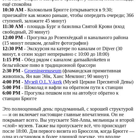
ещё спокойна
10:30 AM
- Колокольня Брюгге (открывается в 9:30;
приезжайте как можно раньше, чтобы опередить очереди; 366
ступеней, заложите 45 минут)
11:30 AM
- площадь Бург и базилика Святой Крови (вход
свободный, 20 минут)
12:00 PM
- Прогулка до Розенхёедкай и канального района
(15 минут пешком, делайте фотографии)
12:30 PM
- Экскурсия на катере по каналам от Dijver (30
минут, в сезон ходит непрерывно с 10:00 до 18:00)
1:15 PM
- Обед рядом с каналом: garnaalkroketten и
бельгийское пиво в традиционной брассери
2:30 PM
-
Groeningemuseum
(фламандская примитивная
живопись, Ян ван Эйк, Ханс Мемлинг; 90 минут)
4:00 PM
-
Музей O.L.V-kerk
(Музей Церкви Пресвятой Девы)
5:00 PM
- Шоколад и вафли на обратном пути к станции
6:00 PM
- Прогулка пешком или на автобусе обратно к
станции Брюгге
Это полноценный день: продуманный, с хорошей структурой
— и он включает настоящие главные впечатления. Он не
покрывает всего. Вы упускаете Sint-Anna, мельницы и второй
«слой» музеев. Также вы пропускаете всё, что происходит
после 18:00. Для первого визита из Брюсселя, когда Брюгге —
одна из остановок в более длинной поездке, это вполне