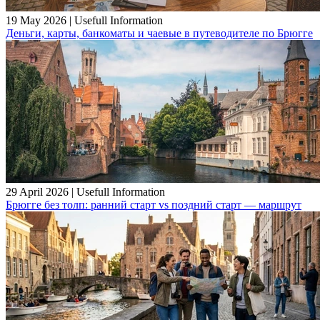
19 May 2026
|
Usefull Information
Деньги, карты, банкоматы и чаевые в путеводителе по Брюгге
29 April 2026
|
Usefull Information
Брюгге без толп: ранний старт vs поздний старт — маршрут