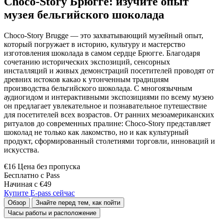
Choco-Story Брюгге: изучите опыт
музея бельгийского шоколада
Choco-Story Brugge — это захватывающий музейный опыт,
который погружает в историю, культуру и мастерство
изготовления шоколада в самом сердце Брюгге. Благодаря
сочетанию исторических экспозиций, сенсорных
инсталляций и живых демонстраций посетителей проводят от
древних истоков какао к утонченным традициям
производства бельгийского шоколада. С многоязычным
аудиогидом и интерактивными экспозициями по всему музею
он предлагает увлекательное и познавательное путешествие
для посетителей всех возрастов. От ранних мезоамериканских
ритуалов до современных пралине: Choco-Story представляет
шоколад не только как лакомство, но и как культурный
продукт, сформированный столетиями торговли, инноваций и
искусства.
€16 Цена без пропуска
Бесплатно с Pass
Начиная с €49
Купите E-pass сейчас
Обзор
Знайте перед тем, как пойти
Часы работы и расположение