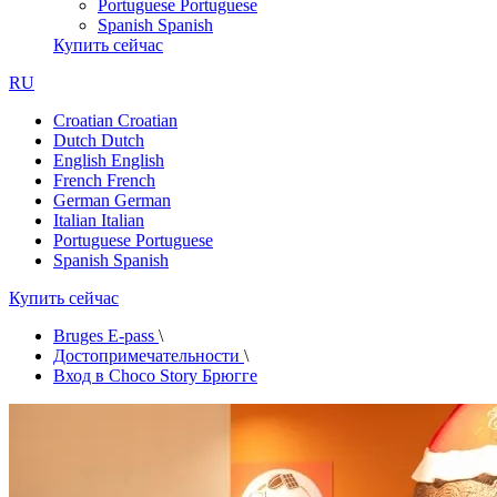
Portuguese
Portuguese
Spanish
Spanish
Купить сейчас
RU
Croatian
Croatian
Dutch
Dutch
English
English
French
French
German
German
Italian
Italian
Portuguese
Portuguese
Spanish
Spanish
Купить сейчас
Bruges E-pass
\
Достопримечательности
\
Вход в Choco Story Брюгге