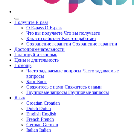
Получите E-pass
О E-pass
О E-pass
Что вы получаете
Что вы получаете
Как это работает
Как это работает
Сохранение гарантии
Сохранение гарантии
Достопримечательности
Планируй и экономь
Цены и длительность
Помощь
Часто задаваемые вопросы
Часто задаваемые
вопросы
Блог
Блог
Свяжитесь с нами
Свяжитесь с нами
Групповые запросы
Групповые запросы
Язык
Croatian
Croatian
Dutch
Dutch
English
English
French
French
German
German
Italian
Italian