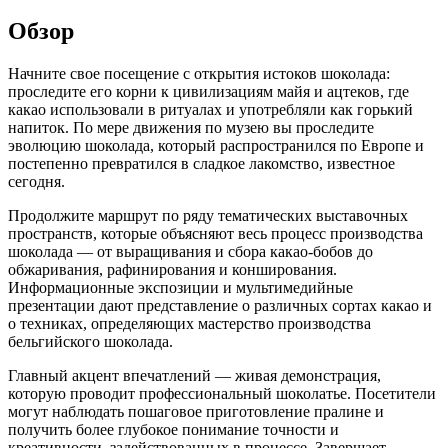
Обзор
Начните свое посещение с открытия истоков шоколада:
проследите его корни к цивилизациям майя и ацтеков, где
какао использовали в ритуалах и употребляли как горький
напиток. По мере движения по музею вы проследите
эволюцию шоколада, который распространился по Европе и
постепенно превратился в сладкое лакомство, известное
сегодня.
Продолжите маршрут по ряду тематических выставочных
пространств, которые объясняют весь процесс производства
шоколада — от выращивания и сбора какао-бобов до
обжаривания, рафинирования и конширования.
Информационные экспозиции и мультимедийные
презентации дают представление о различных сортах какао и
о техниках, определяющих мастерство производства
бельгийского шоколада.
Главный акцент впечатлений — живая демонстрация,
которую проводит профессиональный шоколатье. Посетители
могут наблюдать пошаговое приготовление пралине и
получить более глубокое понимание точности и
креативности, задействованных в процессе. Завершает