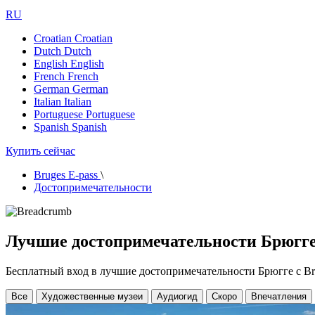
RU
Croatian
Croatian
Dutch
Dutch
English
English
French
French
German
German
Italian
Italian
Portuguese
Portuguese
Spanish
Spanish
Купить сейчас
Bruges E-pass
\
Достопримечательности
Лучшие достопримечательности Брюгге 
Бесплатный вход в лучшие достопримечательности Брюгге с Br
Все
Художественные музеи
Аудиогид
Скоро
Впечатления