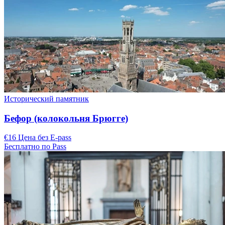
Исторический памятник
Бефор (колокольня Брюгге)
€16 Цена без E-pass
Бесплатно по Pass