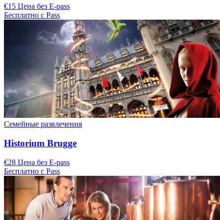
€15 Цена без E-pass
Бесплатно с Pass
Семейные развлечения
Historium Brugge
€28 Цена без E-pass
Бесплатно с Pass