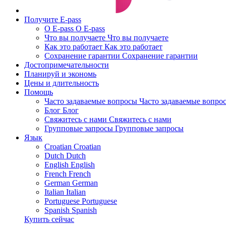
Получите E-pass
О E-pass
О E-pass
Что вы получаете
Что вы получаете
Как это работает
Как это работает
Сохранение гарантии
Сохранение гарантии
Достопримечательности
Планируй и экономь
Цены и длительность
Помощь
Часто задаваемые вопросы
Часто задаваемые вопро
Блог
Блог
Свяжитесь с нами
Свяжитесь с нами
Групповые запросы
Групповые запросы
Язык
Croatian
Croatian
Dutch
Dutch
English
English
French
French
German
German
Italian
Italian
Portuguese
Portuguese
Spanish
Spanish
Купить сейчас