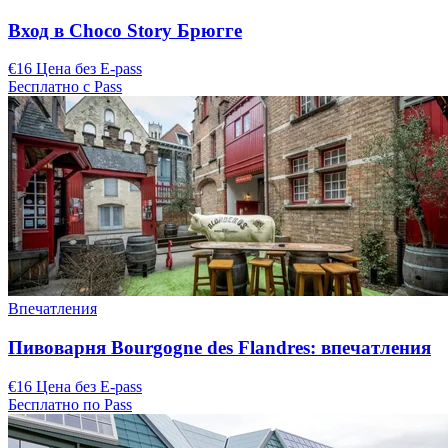
Вход в Choco Story Брюгге
€16 Цена без E-pass
Бесплатно с Pass
Впечатления
Пивоварня Bourgogne des Flandres: впечатления
€16 Цена без E-pass
Бесплатно по Pass