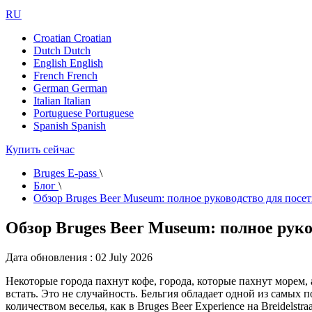
RU
Croatian
Croatian
Dutch
Dutch
English
English
French
French
German
German
Italian
Italian
Portuguese
Portuguese
Spanish
Spanish
Купить сейчас
Bruges E-pass
\
Блог
\
Обзор Bruges Beer Museum: полное руководство для посе
Обзор Bruges Beer Museum: полное руко
Дата обновления : 02 July 2026
Некоторые города пахнут кофе, города, которые пахнут морем, 
встать. Это не случайность. Бельгия обладает одной из самых 
количеством веселья, как в Bruges Beer Experience на Breidelstraa