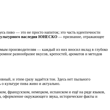
десь пиво — это не просто напиток; это часть идентичности
культурного наследия ЮНЕСКО
— признание, отражающее
имым производителям — каждый из них вносил вклад в глубоко
громное разнообразие вкусов, крепостей, ароматов и методов
ный, и этим сразу задаётся тон. Здесь нет пыльного
 о культуре пива живо и актуально.
ом, французском, немецком, испанском и ещё на ряде языков,
а, оформление окружающего звука, исторические факты и