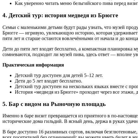
Как уверенно читать меню бельгийского пива перед визи
4. Детский тур: история медведя из Брюгге
Семьи с маленькими детьми будут рады узнать, что музей проду
Брюгге — игривую, увлекающую историю, которая удерживает в
пяти лет и старше остаются вовлечёнными от начала и до конца
Дети до пяти лет входят бесплатно, а компактная планировка м
сомневаются, подходит ли музей пива, здесь ответ — вполне ув
Практическая информация
Детский тур доступен для детей 5–12 лет.
Дети до 5 лет входят бесплатно.
Детский тур доступен на нескольких языках вместе с про
История «медведя из Брюгге» проходит через все этажи, 
5. Бар с видом на Рыночную площадь
Именно в баре визит превращается из приятного в по-настояще
исторические дома гильдий. В ясный день, держа в руках удачн
В баре доступно 16 разливных сортов, включая безглютеновые,
всех посетителей без ограничений: вы можете иметь билет в му