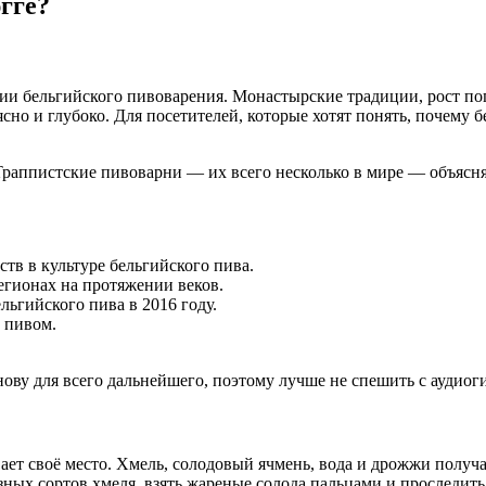
гге?
ии бельгийского пивоварения. Монастырские традиции, рост поп
но и глубоко. Для посетителей, которые хотят понять, почему б
Траппистские пивоварни — их всего несколько в мире — объясняю
тв в культуре бельгийского пива.
егионах на протяжении веков.
ьгийского пива в 2016 году.
 пивом.
ову для всего дальнейшего, поэтому лучше не спешить с аудиог
ет своё место. Хмель, солодовый ячмень, вода и дрожжи получ
азных сортов хмеля, взять жареные солода пальцами и прослед