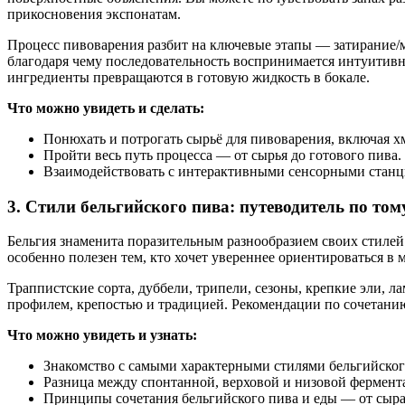
прикосновения экспонатам.
Процесс пивоварения разбит на ключевые этапы — затирание/м
благодаря чему последовательность воспринимается интуитивно
ингредиенты превращаются в готовую жидкость в бокале.
Что можно увидеть и сделать:
Понюхать и потрогать сырьё для пивоварения, включая хм
Пройти весь путь процесса — от сырья до готового пива.
Взаимодействовать с интерактивными сенсорными станц
3. Стили бельгийского пива: путеводитель по тому
Бельгия знаменита поразительным разнообразием своих стилей
особенно полезен тем, кто хочет увереннее ориентироваться в
Траппистские сорта, дуббели, трипели, сезоны, крепкие эли, л
профилем, крепостью и традицией. Рекомендации по сочетанию 
Что можно увидеть и узнать:
Знакомство с самыми характерными стилями бельгийског
Разница между спонтанной, верховой и низовой фермент
Принципы сочетания бельгийского пива и еды — от сыра