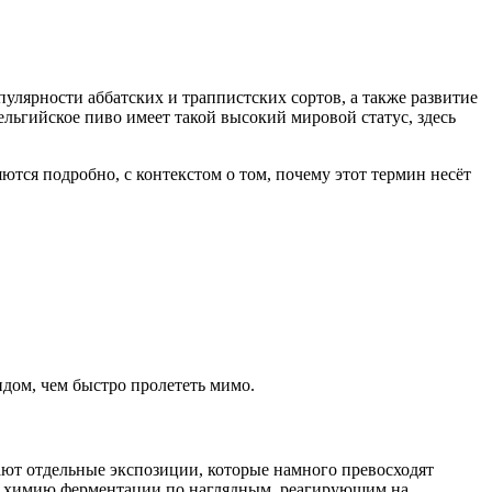
улярности аббатских и траппистских сортов, а также развитие
ельгийское пиво имеет такой высокий мировой статус, здесь
тся подробно, с контекстом о том, почему этот термин несёт
идом, чем быстро пролететь мимо.
ают отдельные экспозиции, которые намного превосходят
ить химию ферментации по наглядным, реагирующим на