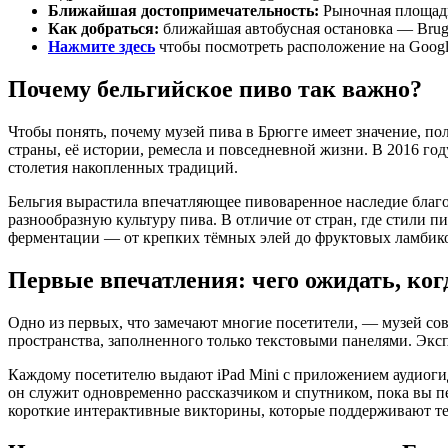
Ближайшая достопримечательность:
Рыночная площадь
Как добраться:
ближайшая автобусная остановка — Brugg
Нажмите здесь
чтобы посмотреть расположение на Googl
Почему бельгийское пиво так важно?
Чтобы понять, почему музей пива в Брюгге имеет значение, пол
страны, её истории, ремесла и повседневной жизни. В 2016 го
столетия накопленных традиций.
Бельгия вырастила впечатляющее пивоваренное наследие благ
разнообразную культуру пива. В отличие от стран, где стили п
ферментации — от крепких тёмных элей до фруктовых ламбико
Первые впечатления: чего ожидать, ког
Одно из первых, что замечают многие посетители, — музей сов
пространства, заполненного только текстовыми панелями. Эксп
Каждому посетителю выдают iPad Mini с приложением аудиогид
он служит одновременно рассказчиком и спутником, пока вы п
короткие интерактивные викторины, которые поддерживают те