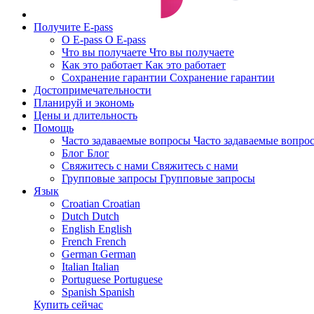
Получите E-pass
О E-pass
О E-pass
Что вы получаете
Что вы получаете
Как это работает
Как это работает
Сохранение гарантии
Сохранение гарантии
Достопримечательности
Планируй и экономь
Цены и длительность
Помощь
Часто задаваемые вопросы
Часто задаваемые вопро
Блог
Блог
Свяжитесь с нами
Свяжитесь с нами
Групповые запросы
Групповые запросы
Язык
Croatian
Croatian
Dutch
Dutch
English
English
French
French
German
German
Italian
Italian
Portuguese
Portuguese
Spanish
Spanish
Купить сейчас