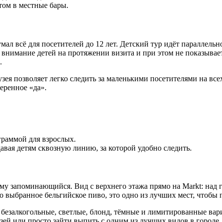
том в местные бары.
мал всё для посетителей до 12 лет. Детский тур идёт параллель
нимание детей на протяжении визита и при этом не показывает 
.
узея позволяет легко следить за маленькими посетителями на вс
еренное «да».
граммой для взрослых.
давая детям сквозную линию, за которой удобно следить.
му запоминающийся. Вид с верхнего этажа прямо на Markt: над 
о выбранное бельгийское пиво, это одно из лучших мест, чтобы 
 безалкогольные, светлые, блонд, тёмные и лимитированные вари
зей или просто зайти выпить с одним из лучших видов в городе.