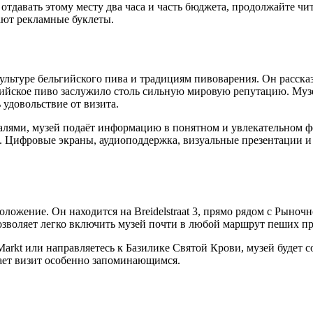
отдавать этому месту два часа и часть бюджета, продолжайте чи
ают рекламные буклеты.
ьтуре бельгийского пива и традициям пивоварения. Он рассказы
гийское пиво заслужило столь сильную мировую репутацию. Муз
 удовольствие от визита.
алями, музей подаёт информацию в понятном и увлекательном фо
е. Цифровые экраны, аудиоподдержка, визуальные презентации 
оложение. Он находится на Breidelstraat 3, прямо рядом с Рын
озволяет легко включить музей почти в любой маршрут пеших пр
Markt или направляетесь к Базилике Святой Крови, музей будет
лает визит особенно запоминающимся.