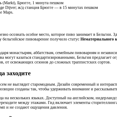
 (Markt), Брюгге, 1 минута пешком
e Dijver; ж/д станция Брюгге — в 15 минутах пешком
e Maps.
езно осознать особое место, которое пиво занимает в Бельгии. З
ду бельгийское пивоварение получило статус
Нематериального 
одаря монастырям, аббатствам, семейным пивоварням и независ
ива могут казаться стандартизированными, Бельгия предлагает о
в, от освежающих сезонов до сложных траппистских сортов.
да заходите
сем не выглядит старомодным. Дизайн современный и интерактив
озиции созданы так, чтобы удерживать внимание и рассказывать
а на нескольких языках. Доступный на английском, нидерландск
ереходите между этажами. Гид включает элементы сторителлинг
мп и не создают ощущения давления.