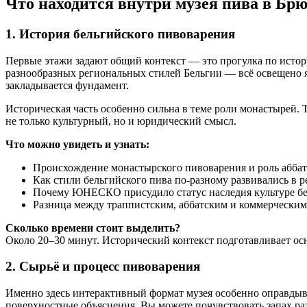
Что находится внутри музея пива в Брю
1. История бельгийского пивоварения
Первые этажи задают общий контекст — это прогулка по истор
разнообразных региональных стилей Бельгии — всё освещено яс
закладывается фундамент.
Историческая часть особенно сильна в теме роли монастырей. 
не только культурный, но и юридический смысл.
Что можно увидеть и узнать:
Происхождение монастырского пивоварения и роль аббатс
Как стили бельгийского пива по-разному развивались в р
Почему ЮНЕСКО присудило статус наследия культуре бел
Разница между траппистским, аббатским и коммерческим
Сколько времени стоит выделить?
Около 20–30 минут. Исторический контекст подготавливает осн
2. Сырьё и процесс пивоварения
Именно здесь интерактивный формат музея особенно оправдыва
поверхностные объяснения. Вы можете почувствовать запах р