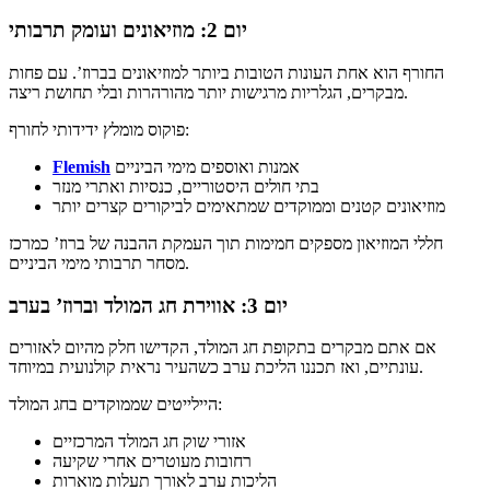
יום 2: מוזיאונים ועומק תרבותי
החורף הוא אחת העונות הטובות ביותר למוזיאונים בברוז’. עם פחות
מבקרים, הגלריות מרגישות יותר מהורהרות ובלי תחושת ריצה.
פוקוס מומלץ ידידותי לחורף:
אמנות ואוספים מימי הביניים
Flemish
בתי חולים היסטוריים, כנסיות ואתרי מנזר
מוזיאונים קטנים וממוקדים שמתאימים לביקורים קצרים יותר
חללי המוזיאון מספקים חמימות תוך העמקת ההבנה של ברוז’ כמרכז
מסחר תרבותי מימי הביניים.
יום 3: אווירת חג המולד וברוז’ בערב
אם אתם מבקרים בתקופת חג המולד, הקדישו חלק מהיום לאזורים
עונתיים, ואז תכננו הליכת ערב כשהעיר נראית קולנועית במיוחד.
היילייטים שממוקדים בחג המולד:
אזורי שוק חג המולד המרכזיים
רחובות מעוטרים אחרי שקיעה
הליכות ערב לאורך תעלות מוארות