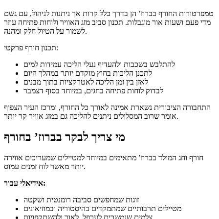
טמפרטורות החורף בברוז’ הן בדרך כלל קרות אך ניתנות לניהול, עם גשם
מדי פעם ושעות אור מוגבלות. תכנון סביב מזג האוויר ולוחות פתיחה עוזר
לשמור על הטיול חלק ומהנה.
תכנון חורף פרקטי:
להתלבש בשכבות ולהעדיף נעלי הליכה עמידות למים
לתכנן הליכות בחוץ מוקדם יותר במהלך היום
לאזן בין זמן הליכה לאטרקציות בתוך מבנים
לבדוק לוחות פתיחה בחגים, במיוחד בסוף דצמבר
התחבורה הציבורית נשארת אמינה לאורך כל החורף, ומרכז העיר הצפוף
אומר שרוב המסלולים ניתנים להליכה גם במזג אוויר קר יותר.
מי צריך לבקר בברוז’ בחורף
חורף וחג המולד בברוז’ מתאימים במיוחד למטיילים שמעריכים אווירה
יותר מאשר לוח זמנים עמוס.
אידיאלי עבור:
זוגות שמחפשים סביבה רומנטית ושקטה
מטיילים תרבותיים שמתמקדים בהיסטוריה ובמוזיאונים
צלמים שנמשכים לערפל, לאור ולהשתקפויות