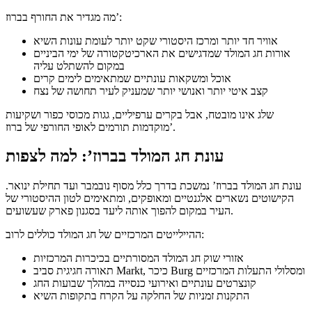
מה מגדיר את החורף בברוז’:
אוויר חד יותר ומרכז היסטורי שקט יותר לעומת עונות השיא
אורות חג המולד שמדגישים את הארכיטקטורה של ימי הביניים
במקום להשתלט עליה
אוכל ומשקאות עונתיים שמתאימים לימים קרים
קצב איטי יותר ואנושי יותר שמעניק לעיר תחושה של נצח
שלג אינו מובטח, אבל בקרים ערפיליים, גגות מכוסי כפור ושקיעות
מוקדמות תורמים לאופי החורפי של ברוז’.
עונת חג המולד בברוז’: למה לצפות
עונת חג המולד בברוז’ נמשכת בדרך כלל מסוף נובמבר ועד תחילת ינואר.
הקישוטים נשארים אלגנטיים ומאופקים, ומתאימים לטון ההיסטורי של
העיר במקום להפוך אותה ליעד בסגנון פארק שעשועים.
ההיילייטים המרכזיים של חג המולד כוללים לרוב:
אזורי שוק חג המולד המסורתיים בכיכרות המרכזיות
תאורה חגיגית סביב Markt, כיכר Burg ומסלולי התעלות המרכזיים
קונצרטים עונתיים ואירועי כנסייה במהלך שבועות החג
התקנות זמניות של החלקה על הקרח בתקופות השיא