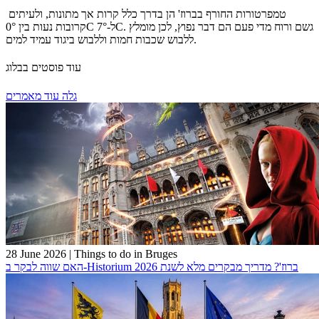
טמפרטורות החורף בברוז' הן בדרך כלל קרות אך מתונות, ולעיתים
קרובות נעות בין 0°C ל-7°C. גשם ורוח מדי פעם הם דבר נפוץ, לכן מומלץ
ללבוש שכבות חמות וללבוש ביגוד עמיד למים.
עוד פוסטים בבלוג
גלה עוד מאמרים
28 June 2026
|
Things to do in Bruges
האם שווה לבקר ב-Historium ברוז'? מדריך מבקרים מלא לשנת 2026