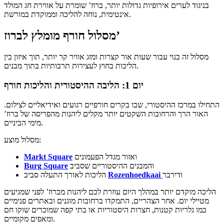
בניגוד לערים אירופיות גדולות יותר, ברוז’ שומרת על אווירת חג המולד
אינטימית, נוחה להליכה וממוקדת במורשת.
מסלול חורף מומלץ לברוז’
מסלול זה בנוי עבור שעות אור קצרות ומזג אוויר קר יותר, תוך איזון בין
הליכות בחוץ לעצירות תרבותיות בתוך מבנים.
יום 1: הליבה ההיסטורית והליכות חורף
התחילו במרכז ההיסטורי, שבו בקרים חורפיים רגועים ואידיאליים לצילום.
האור הרך והרחובות השקטים יותר מקלים ליהנות מהפריסה של ברוז’
מימי הביניים.
מסלול מוצע:
ואזור מגדל הפעמונים
Markt Square
והמבנים ההיסטוריים שסביב
Burg Square
ודירבר
Rozenhoedkaai
הליכות לאורך התעלה סביב
הליכה מוקדם יותר במהלך היום עוזרת לכם ליהנות מברוז’ לפני שמגיעים
מטיילי יום. אחר הצהריים, התמקדו ברחובות מוגנים ובאתרים פנימיים
כמו גלריות קטנות, חצרות היסטוריות או בתי קפה שמוכרים שוקו חם
ומאפים מקומיים.