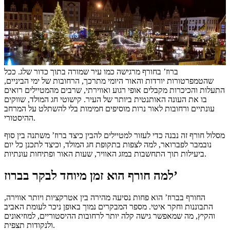
ברוז’ בחורף מרגישה כמו עיר שמורה בתוך כדור שלג. ככל
שהטמפרטורות יורדות והאור היומי מתרכך, הרחובות של ימי הביניים,
התעלות והכיכרות מקבלים אופי רגוע ואווירתי, שרבים מהמטיילים רואים
בו את העונה האותנטית ביותר של העיר. קישוטי חג המולד, שווקים
עונתיים ורחובות לאור נרות מוסיפים חמימות בלי להשתלט על המרחב
ההיסטורי.
מסלול חורף זה נבנה כדי לעזור למטיילים להבין כיצד ברוז’ משתנה בין סוף
נובמבר לפברואר, למה לצפות בתקופת חג המולד, וכיצד לתכנן כל יום
ביעילות תוך התחשבות במזג האוויר, שעות האור ופתיחות עונתיות.
למה חורף הוא זמן מיוחד לבקר בברוז’
החורף בברוז’ הוא פחות נסיעה מהירה בין אטרקציות ויותר אווירה,
התבוננות וחקר איטי. מספר המבקרים נמוך באופן ניכר לעומת האביב
והקיץ, מה שמאפשר גישה קלה יותר לרחובות ההיסטוריים, למוזיאונים
ולנקודות תצפית.