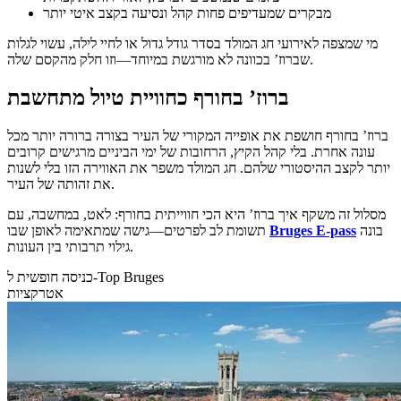
מבקרים שמעדיפים פחות קהל ונסיעה בקצב איטי יותר
מי שמצפה לאירועי חג המולד בסדר גודל גדול או לחיי לילה, עשוי לגלות
שברוז’ בכוונה לא מורגשת במיוחד—וזו חלק מהקסם שלה.
ברוז’ בחורף כחוויית טיול מתחשבת
ברוז’ בחורף חושפת את אופייה המקורי של העיר בצורה ברורה יותר מכל
עונה אחרת. בלי קהל הקיץ, הרחובות של ימי הביניים מרגישים קרובים
יותר לקצב ההיסטורי שלהם. חג המולד משפר את האווירה הזו בלי לשנות
את זהותה של העיר.
מסלול זה משקף איך ברוז’ היא הכי חווייתית בחורף: לאט, במחשבה, עם
בונה
Bruges E-pass
תשומת לב לפרטים—גישה שמתאימה לאופן שבו
גילוי תרבותי בין העונות.
כניסה חופשית ל-Top Bruges
אטרקציות