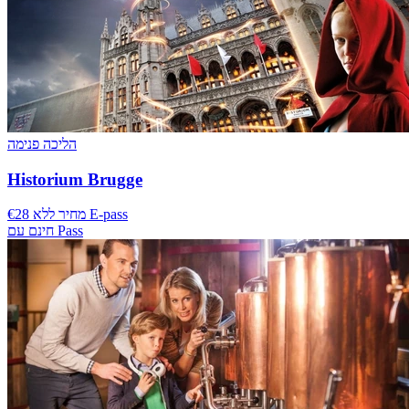
הליכה פנימה
Historium Brugge
€28 מחיר ללא E-pass
חינם עם Pass