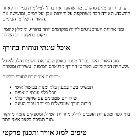
ערב חורפי מגיע מוקדם, מה שהופך את ברוז’ לצילומית במיוחד לאחר
החשכה. תאורה רכה משתקפת על חזיתות אבן ועל המים, ומדגישה את
האווירה של ימי הביניים.
זמני ארוחת הערב נוטים להיות מוקדמים יותר בחורף, ומומלץ להזמין
מקום בתקופת חג המולד.
אוכל עונתי ונוחות בחורף
מזג האוויר הקר בברוז’ מפנה באופן טבעי את תשומת הלב לאוכל
ולשתייה המקומיים. תפריטי החורף מדגישים חמימות, עשירות ומסורת.
בחירות אופייניות לחורף כוללות:
תבשילי בשר בסגנון בלגי ומנות בבישול איטי
וופל בלגי עונתי ומאפים
שוקו חם שמכינים עם שוקולד בלגי
בירות חורף שמבשלות במיוחד עבור העונה
בתי קפה ומסעדות הופכים לחלק מחוויית הטיול, ומספקים נחמה מהקור
תוך תמיכה בקצב איטי יותר.
טיפים למזג אוויר ותכנון פרקטי