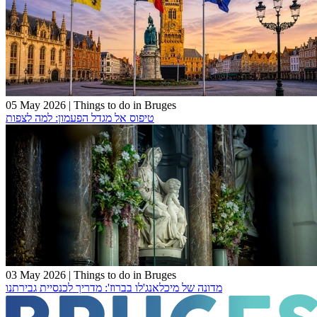
05 May 2026
|
Things to do in Bruges
טיפוס אל מגדל הפעמון: למה לצפות
03 May 2026
|
Things to do in Bruges
מדונה של מיכלאנג'לו בברוז': מדריך לכנסיית גבירתנו