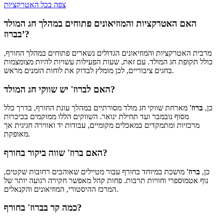
צפה בכל האטרקציות
האם האטרקציות והמוזיאונים פתוחים במהלך חג המולד
בברוז’?
מרבית האטרקציות והמוזיאונים הגדולים נשארים פתוחים במהלך החורף,
כולל תקופת חג המולד. עם זאת, שעות הפעילות עשויות להיות מצומצמות
בחגים ציבוריים, לכן מומלץ לבדוק את לוחות הזמנים מראש.
האם לברוז' יש שווקי חג המולד?
כן,
ברוז'
מארחת שווקי חג מולד מסורתיים במהלך עונת החורף, בדרך כלל
מסוף נובמבר ועד תחילת ינואר. השווקים הללו ממוקמים בכיכרות
מרכזיות ומתמקדים במאכלים מקומיים, עבודות יד ואווירה חגיגית אך
מאופקת.
האם ברוז' שווה ביקור בחורף?
כן,
ברוז'
מושכת במיוחד בחורף עבור מטיילים שאוהבים רחובות שקטים,
נוף אטמוספרי וחוויות תרבות. פחות קהל מאפשר חקירה רגועה יותר של
המרכז ההיסטורי, המוזיאונים והקנאלים.
כמה קר בברוז' בחורף?