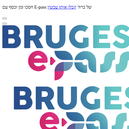
חסכו זמן וכסף עם E-pass של ברוז'
קבלו אותו עכשיו