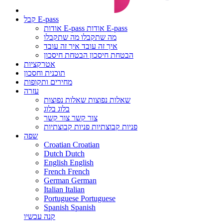
קבל E-pass
אודות E-pass
אודות E-pass
מה שתקבלו
מה שתקבלו
איך זה עובד
איך זה עובד
הבטחת חיסכון
הבטחת חיסכון
אטרקציות
תוכנית וחסכון
מחירים ותקופות
עזרה
שאלות נפוצות
שאלות נפוצות
בלוג
בלוג
צור קשר
צור קשר
פניות קבוצתיות
פניות קבוצתיות
שפה
Croatian
Croatian
Dutch
Dutch
English
English
French
French
German
German
Italian
Italian
Portuguese
Portuguese
Spanish
Spanish
קנה עכשיו