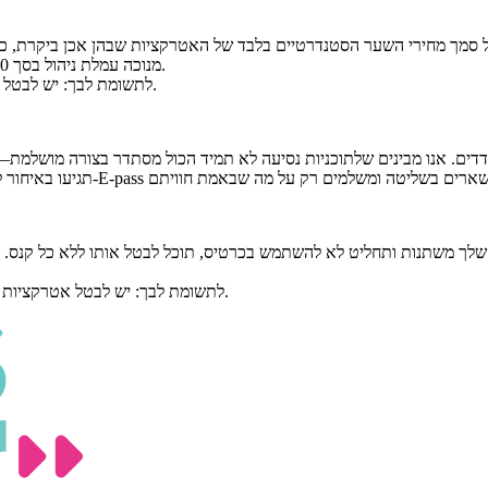
חירי השער הסטנדרטיים בלבד של האטרקציות שבהן אכן ביקרת, כפי שמופיע בעמוד האטרקציו
10 ימי עסקים ממועד קבלת הבקשה שלך. אל תשכח/י; עבור כל E-pass מנוכה עמלת ניהול בסך €10.
לתשומת לבך: יש לבטל כל אטרקציה שמורה לפחות 24 שעות מראש, אחרת הן ייחשבו כאילו נוצלו.
לתשומת לבך: יש לבטל אטרקציות שמורות לפחות 24 שעות לפני הביקור המתוכנן, אחרת הן ייחשבו כמנוצלות.