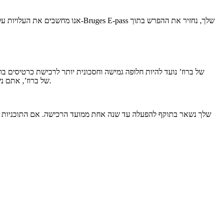
אנו מחשבים את העלויות על סמך מ
תגיעו באיחור לסיור מודרך, או פשוט תחליטו לבקר בפחות מקומות ממה שתכננתם. עם ה-E-pass של ברוז’, אתם נשארים בשליטה ומשלמים רק על מה שבאמת חוויתם.