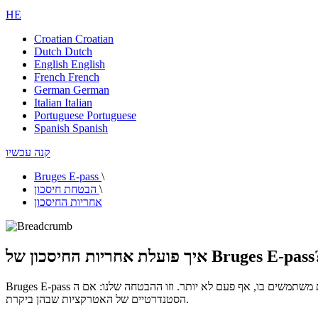
HE
Croatian
Croatian
Dutch
Dutch
English
English
French
French
German
German
Italian
Italian
Portuguese
Portuguese
Spanish
Spanish
קנה עכשיו
Bruges E-pass
\
\
הבטחת חיסכון
אחריות החיסכון
ך פועלת אחריות החיסכון של Bruges E-pass?
Bruges E-pass הוא הדרך החכמה ביותר לגלות את ברוז' בתקציב. משלמים רק על מה שבאמת משתמשים בו, אף פעם לא יותר. וזו ההבטחה שלנו: אם ה-E-pass לא חוסך לך כסף, נחזיר את ההפרש בהתאם למחירי הכניסה
הסטנדרטיים של האטרקציות שבהן ביקרת.