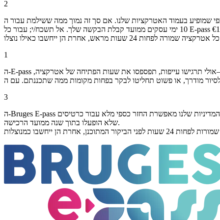
2
ת שלנו. אם סך זה נמוך ממה ששילמת עבור ה-Bruges E-pass שלך, נחזיר את ההפרש בתוך
1
ה-E-pass של ברוז’ נועד להיות חלופה גמישה וחסכונית יותר לרכישת כרטיסים בודדים. אנו מבינים שלתוכניות נסיעה לא תמיד הכול מסתדר בצורה מושלמת—אולי תרגישו עייפות, תפספסו את שעות הפתיחה של אטרקציה,
3
ה-Bruges E-pass שלך נשאר בתוקף להפעלה עד שנה אחת ממועד הרכישה. אם התוכניות שלך משתנות ותחליט לא להשתמש בכרטיס, תוכל לבטל אותו ללא כל קנס. המדיניות שלנו מאפשרת החזר כספי מלא עבור כרטיסים
שלא הופעלו בתוך שנה ממועד הרכישה.