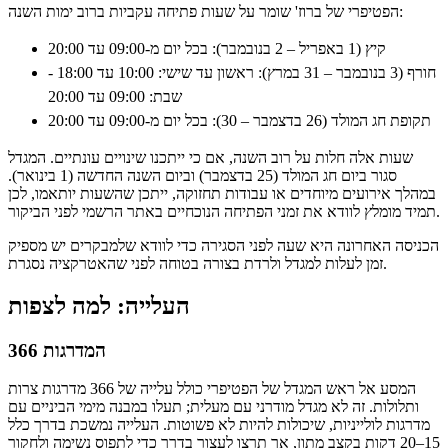
הפטיפרי של ברוז' שומר על שעות פתיחה עקביות ברוב ימות השנה:
קיץ (1 באפריל – 2 בנובמבר):
בכל יום מ-09:00 עד 20:00
חורף (3 בנובמבר – 31 במרץ):
ראשון עד שישי: 10:00 עד 18:00 -
שבת: 09:00 עד 20:00
תקופת חג המולד (26 בדצמבר – 30):
בכל יום מ-09:00 עד 20:00
שעות אלה חלות על רוב השנה, אם כי ייתכנו שינויים עונתיים. המגדל
סגור ביום חג המולד (25 בדצמבר) וביום השנה החדשה (1 בינואר).
במהלך אירועים מיוחדים או עבודות תחזוקה, ייתכן שהשעות יותאמו, לכן
תמיד מומלץ לוודא את זמני הפתיחה הנוכחיים באתר הרשמי לפני הביקור.
הכניסה האחרונה היא שעה לפני הסגירה כדי לוודא שלמבקרים יש מספיק
זמן לעלות למגדל ולרדת בצורה בטוחה לפני שהאטרקציה נסגרת.
העלייה: למה לצפות
366 המדרגות
המסע אל ראש המגדל של הפטיפרי כולל עלייה של 366 מדרגות צרות
ותלולות. זה לא מגדל מודרני עם מעלית; תעלו במבנה מימי הביניים עם
מדרגות לולייניות, שיכולות להיות לא פשוטות. העלייה נמשכת בדרך כלל
15–20 דקות בקצב מתון, אך תרצו לעצור בדרך כדי לתפוס נשימה ולחקור