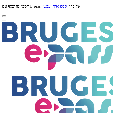
חסכו זמן וכסף עם E-pass של ברוז'
קבלו אותו עכשיו