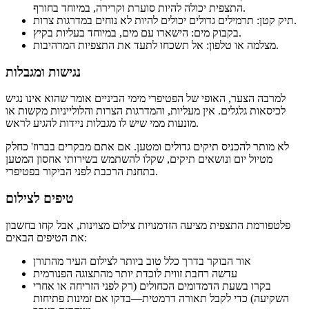
התצפית יכולה להיות סוערת וקרירה, במיוחד בחורף.
תיק קטן: תרמילים גדולים יכולים להיות לא נוחים במדרגות צרות.
בקבוק מים: הישארו עם מים, במיוחד בעליות בקיץ.
מצלמה או טלפון: אל תשכחו לתעד את התצפיות המרהיבות.
נגישות ומגבלות
למרבה הצער, האופי של הפטיפרי מימי הביניים אומר שהוא אינו נגיש
לכיסאות גלגלים. אין מעליות, והמדרגות הצרות והלולייניות מקשות או
מונעות ממי שיש לו מגבלות ניידות להגיע לראש.
לא מותר להכניס תיקים גדולים ומטען. אם אתם מבקרים בברוז' כחלק
מטיול יום ונושאים תיקים, שקלו להשתמש בשירותי אחסון המטען
בתחנת הרכבת לפני הביקור בפטיפרי.
טיפים לצילום
פלטפורמת התצפית מציעה הזדמנויות צילום מצוינות, אבל קחו בחשבון
את הטיפים הבאים:
אור הבוקר בדרך כלל טוב ביותר לצילום העיר מהתורן
עדשה רחבת זווית לוכדת יותר מהתצוגה הפנורמית
בקרו בשעת הדמדומים הכחולים (רק לפני הזריחה או אחרי
השקיעה) כדי לקבל תאורה דרמטית—בדקו אם זמינות פתיחות