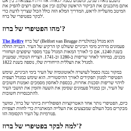
משבע מאות שנים, ומשמש כסמל לגאווה אזרחית ולעצמאות. בין אם
אתם מתכננים את הביקור הראשון שלכם ובין אם אתם רוצים להפיק את
המיטב מהעלייה לראש, המדריך המלא הזה כולל הכול שצריך לדעת כדי
לבקר בפטיפרי של ברוז'.
מהו הפטיפרי של ברוז'?
של ברוז' (Belfort van Brugge בהולנדית) הוא מגדל
The Belfry
פעמונים מרהיב מימי הביניים ששולט קו הרקיע של העיר. הבנייה החלה
בשנת 1240, אם כי לאורך המאות המגדל עבר מספר שיפוצים ושחזורי
מבנים, במיוחד לאחר שריפות ב-1280 וב-1741. הצריח הנוכחי, שמעניק
למגדל את הצללית הייחודית שלו, נוספה בשנת 1822.
במקור נבנה כסמל לעושרה ולאוטונומיה של העיר בימי הביניים, שימש
הפטיפרי למגוון תפקידים לאורך ההיסטוריה. הוא שימש כמגדל תצפית
לזיהוי שריפות וסכנות אחרות, ככספת לאחסון מסמכים ואמנות חשובים
של העיר, וכן כמגדל פעמונים שסימן את השעה והזמין את תושבי העיר
להתכנסויות חשובות.
כיום, הפטיפרי נותר אחד האטרקציות הפופולריות ביותר של ברוז', ומושך
מבקרים מכל העולם שמבצעים את העלייה המאתגרת כדי לחוות תצפיות
פנורמיות על העיר הקסומה הזו.
למה לבקר בפטיפרי של ברוז'?