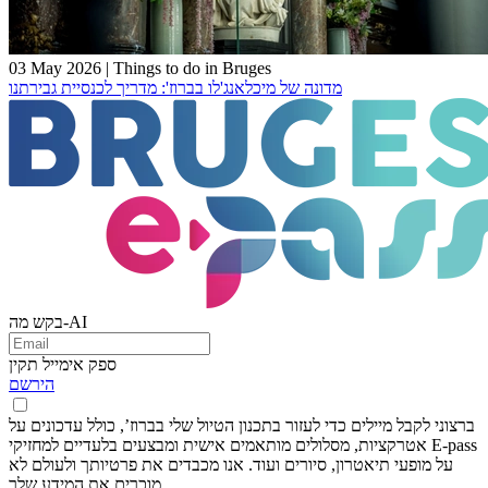
03 May 2026
|
Things to do in Bruges
מדונה של מיכלאנג'לו בברוז': מדריך לכנסיית גבירתנו
בקש מה-AI
ספק אימייל תקין
הירשם
ברצוני לקבל מיילים כדי לעזור בתכנון הטיול שלי בברוז’, כולל עדכונים על
אטרקציות, מסלולים מותאמים אישית ומבצעים בלעדיים למחזיקי E-pass
על מופעי תיאטרון, סיורים ועוד. אנו מכבדים את פרטיותך ולעולם לא
מוכרים את המידע שלך.