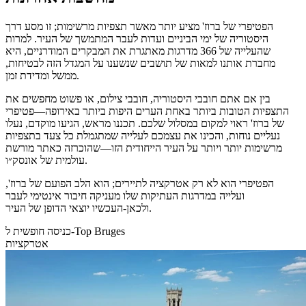
הפטיפרי של ברוז' מציע יותר מאשר תצפיות מרשימות; זו מסע דרך
היסטוריה של ימי הביניים ועדות לעבר המתמשך של העיר. למרות
שהעלייה של 366 מדרגות מאתגרת את המבקרים המודרניים, היא
מחברת אותנו למאות של תושבים שנשענו על המגדל הזה לבטיחות,
ממשל ומדידת זמן.
בין אם אתם חובבי היסטוריה, חובבי צילום, או פשוט מחפשים את
התצפיות הטובות ביותר באחת הערים היפות ביותר באירופה—פטיפרי
של ברוז' ראוי למקום במסלול שלכם. תכננו מראש, הגיעו מוקדם, נעלו
נעליים נוחות, והכינו את עצמכם לעלייה שמתגמלת כל צעד בתצפיות
מרשימות יותר ויותר על העיר הייחודית הזו—שהוכרזה כאתר מורשת
עולמית של אונסק״ו.
הפטיפרי הוא לא רק אטרקציה לתיירים; הוא הלב הפועם של ברוז',
ועלייה במדרגות העתיקות שלו מעניקה חיבור אינטימי לעבר
ולכאן-העכשיו יוצאי הדופן של העיר.
כניסה חופשית ל-Top Bruges
אטרקציות