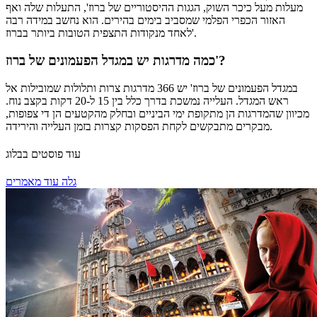
מעלות מעל כיכר השוק, הגגות ההיסטוריים של ברוז', התעלות שלה ואף
האזור הכפרי הפלמי שמסביב בימים בהירים. הוא נחשב במידה רבה
לאחד מנקודות התצפית הטובות ביותר בברוז'.
כמה מדרגות יש במגדל הפעמונים של ברוז'?
במגדל הפעמונים של ברוז' יש 366 מדרגות צרות ותלולות שמובילות אל
ראש המגדל. העלייה נמשכת בדרך כלל בין 15 ל-20 דקות בקצב נוח.
מכיוון שהמדרגות הן מתקופת ימי הביניים ובחלק מהקטעים הן די צפופות,
מבקרים מתבקשים לקחת הפסקות קצרות בזמן העלייה והירידה.
עוד פוסטים בבלוג
גלה עוד מאמרים