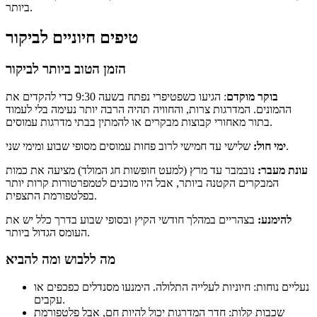
ביותר.
טיפים חיוניים לביקור
הזמן הטוב ביותר לביקור
בוקר מוקדם
: הגיעו כשפטיפרי נפתח בשעה 9:30 כדי להקדים את
ההמונים. המדרגות צרות, והחוויה תהיה הרבה יותר נעימה בלי לעמוד
בתור מאחורי קבוצות מבקרים או להמתין בבתי מדרגות עמוסים.
שלישי עד חמישי לרוב פחות עמוסים מסופי שבוע ומימי שני.
ימי חול:
עונת מעבר:
נובמבר עד מרץ (למעט חופשות חג המולד) מציעה את כמות
המבקרים הקטנה ביותר, אבל היו מוכנים לטמפרטורות קרות יותר
בפלטפורמת התצפית.
להימנע:
בצהריים במהלך חודשי הקיץ ובסופי שבוע בדרך כלל יש את
העומס הגדול ביותר.
מה ללבוש ומה להביא
נעליים נוחות: חיוניות לעלייה התלולה. הימנעו מסנדלים כפכפים או
עקבים.
שכבות קלות: חדר המדרגות יכול להיות חם, אבל פלטפורמת