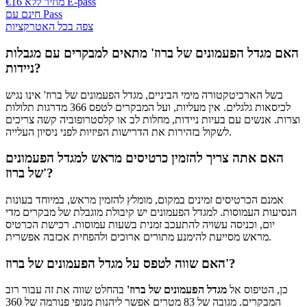
€16 מחיר ללא E-pass
חינם עם Pass
צפה בכל האטרקציות
האם מגדל הפעמונים של ברוז' מתאים למבקרים עם מגבלות
ניידות?
בשל הארכיטקטורה מימי הביניים, מגדל הפעמונים של ברוז' אינו נגיש
לכיסאות גלגלים. אין מעליות, ועל המבקרים לטפס 366 מדרגות תלולות
וצרות. אנשים עם בעיות ניידות, מחלות לב או קלסטרופוביה קשה צריכים
לשקול בזהירות את הדרישות הפיזיות לפני ניסיון העלייה.
האם אתה צריך להזמין כרטיסים מראש למגדל הפעמונים
של ברוז'?
אמנם הכרטיסים זמינים במקום, מומלץ להזמין מראש, במיוחד בעונות
הנסיעות העמוסות. למגדל הפעמונים יש קיבולת מוגבלת של מבקרים מדי
יום, וכניסה עשויה להתעכב זמנית בשעות עמוסות. רכישת הכרטיס
מראש מסייעת להימנע מתורים ארוכים ולהפחית אכזבה אפשרית.
האם שווה לטפס על מגדל הפעמונים של ברוז'?
כן, הטיפוס אל
מגדל הפעמונים של ברוז'
בהחלט שווה את זה עבור רוב
המבקרים. מגובה של 83 מטרים אפשר ליהנות מנופי פנורמה של 360