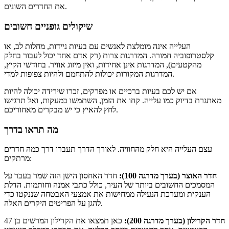
את החדרים השונים.
שיקולים גופניים חשובים
העלייה אינה מומלצת לאנשים עם בעיות ניידות, מחלות לב, או
קלסטרופוביה חמורה. המדרגות צרות (רק אדם אחד יכול לעבור בחלק
מהקטעים), המדרגות אינן אחידות, ואין מיזוג אוויר. בחודשי הקיץ,
המדרגות המקורות יכולות להתחמם ולהיות צפופות למדי.
אם יש לכם בעיות ברכיים או מפרקים, זכרו שירידה יכולה להיות
מאתגרת בדיוק כמו עלייה. קחו את הזמן, השתמשו במעקות, ואל תרגישו
לחץ להאיץ כי יש מבקרים מאחוריכם.
מה תראו בדרך
עצם העלייה היא חלק מהחוויה. לאורך הדרך תעברו דרך כמה חדרים
מרתקים:
חדר האוצר (בערך מדרגה 100):
חדר האחסון הישן הזה שמר בעבר על
המסמכים החשובים ביותר של העיר, כולל כתבי אמנה וחותמות. הדלת
הענקית ומערכת הנעילה ממחישות את אמצעי האבטחה שננקטו כדי
להגן על הפריטים היקרים האלה.
חדר הקרילון (בערך מדרגה 200):
כאן תמצאו את הקרילון המרשים בן 47