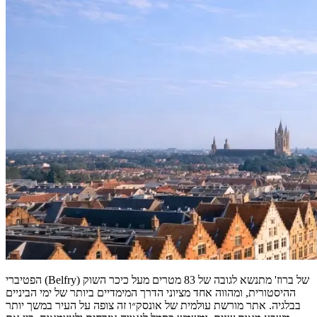
הפטיברי (Belfry) של ברוז' מתנשא לגובה של 83 מטרים מעל כיכר השוק
ההיסטורית, ומהווה אחד מציוני הדרך המימדיים ביותר של ימי הביניים
בבלגיה. אתר מורשת עולמית של אונסק״ו זה צופה על העיר במשך יותר