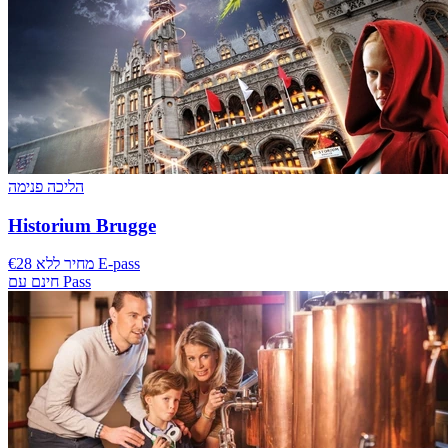
הליכה פנימה
Historium Brugge
€28 מחיר ללא E-pass
חינם עם Pass