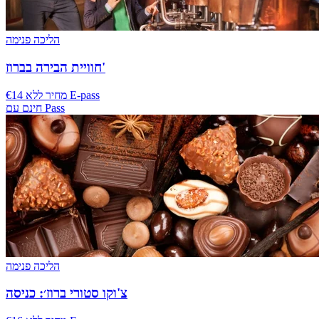
הליכה פנימה
חוויית הבירה בברוז'
€14 מחיר ללא E-pass
חינם עם Pass
הליכה פנימה
צ'וקו סטורי ברוז׳: כניסה