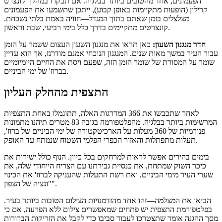
הפעמונים, אחד מהטובים ביותר בבלגיה. אם תבקרו במהלך קונצרט
קרילון (הופעות מתקיימות באופן קבוע), ייתכן שתשמעו את הפעמונים
מצלצלים בזמן שאתם בתוך המגדל—חוויה באמת בלתי נשכחת.
קונצרטים מתקיימים בדרך כלל בימי רביעי, שבת וראשון.
חדר מנגנון השעון:
כאן תראו את מנגנון השעון העצום ששמר על הזמן
עבור העיר במשך מאות שנים. המנגנון הנוכחי אמנם מודרנז, אך הוא עדיין
שומר על המסורת של שומר הזמן הזה, שפעם ויסת את החיים היומיומיים
בברוז' של ימי הביניים.
התצפית מהחלק העליון
לאחר שתכבשו את 366 המדרגות האלה, תתוגמלו באחת התצפיות
המרשימות ביותר בבלגיה. מהפלטפורמה בגובה 83 מטרים תיהנו מתמונות
פנורמיות של 360 מעלות על הארכיטקטורה של ימי הביניים של ברוז',
תעלות מתפתלות והאזור הכפרי הפלמי השטוח שנמתח עד האופק.
בימים בהירים אפשר לראות למרחקים בכל כיוון. הנוף כולל ישירות את
כיכר השוק שמתחת, את כנסיית גבירתנו עם הצריח הייחודי שלה, את
שערי העיר מימי הביניים, ואת רשת התעלות שהעניקה לברוז' את הכינוי
"ונציה של הצפון".
הביאו את המצלמה—זהו אחד מהזדמנויות הצילום הטובות ביותר בעיר.
בפלטפורמת התצפית יש פתחים שמאפשרים צילום ללא הפרעה, אם כי
מסך ההגנה אומר שתצטרכו לעבוד סביבו כדי לקבל את הזריקות הברורות