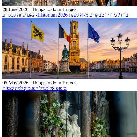
28 June 2026
|
Things to do in Bruges
האם שווה לבקר ב-Historium ברוז'? מדריך מבקרים מלא לשנת 2026
05 May 2026
|
Things to do in Bruges
טיפוס אל מגדל הפעמון: למה לצפות