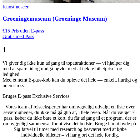
Kunstmuseer
Groeningemuseum (Groeninge Museum)
€15 Pris uden E-pass
Gratis med Pass
1
Vi giver dig ikke kun adgang til topattraktioner — vi hjælper dig
med at
spare tid og undgå bøvlet
med at tjekke billetpriser og
ledighed.
Med
et nemt E-pass-køb
kan du opleve det hele — enkelt, hurtigt og
uden stress!
Bruges E-pass Exclusive Services
Vores team af rejseeksperter har omhyggeligt udvalgt en liste over
seværdigheder, du ikke må gå glip af, i hele byen. Når du vælger E-
pass, køber du ikke bare et kort; du får adgang til et program, der er
omhyggeligt sammensat for at vise det bedste, Bruge har at byde på.
Sig farvel til timer med research og besværet med at købe
individuelle billetter – vi har gjort det hele for dig.