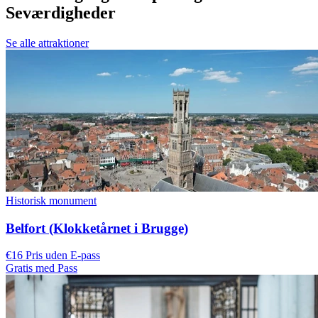
Seværdigheder
Se alle attraktioner
Historisk monument
Belfort (Klokketårnet i Brugge)
€16 Pris uden E-pass
Gratis med Pass