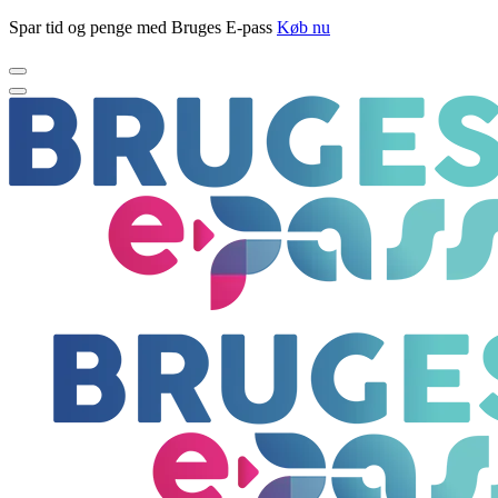
Spar tid og penge med Bruges E-pass
Køb nu