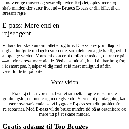
uundværlige museer og seværdigheder. Rejs let, oplev mere, og
skab minder, der varer livet ud – Bruges E-pass er din billet til en
stressfri rejse.
E-pass: Mere end en
rejseagent
Vi handler ikke kun om billetter og ture. E-pass blev grundlagt af
digitalt indfødte opdagelsesrejsende, som deler en ægte kærlighed til
at opdage verden. Vores mission er at omforme måden, du rejser på
—mindre stress, mere glæde. Ved at samle alt, hvad du har brug for,
i ét smart pas, hjælper vi dig med at få mest muligt ud af din
værdifulde tid på farten.
Vores vision
Fra dag ét har vores mål været simpelt: at gøre rejser mere
gnidningsfri, nemmere og mere givende. Vi ved, at planlægning kan
være overvældende, så vi byggede E-pass som din problemfri
rejsepartner. Med E-pass vil du bruge mindre tid på at organisere og
mere tid på at skabe minder.
Gratis adgang til Top Bruges