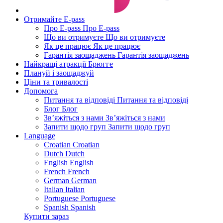
Отримайте E-pass
Про E-pass
Про E-pass
Що ви отримуєте
Що ви отримуєте
Як це працює
Як це працює
Гарантія заощаджень
Гарантія заощаджень
Найкращі атракції Брюгге
Плануй і заощаджуй
Ціни та тривалості
Допомога
Питання та відповіді
Питання та відповіді
Блог
Блог
Зв’яжіться з нами
Зв’яжіться з нами
Запити щодо груп
Запити щодо груп
Language
Croatian
Croatian
Dutch
Dutch
English
English
French
French
German
German
Italian
Italian
Portuguese
Portuguese
Spanish
Spanish
Купити зараз