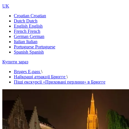
UK
Croatian
Croatian
Dutch
Dutch
English
English
French
French
German
German
Italian
Italian
Portuguese
Portuguese
Spanish
Spanish
Купити зараз
Bruges E-pass
\
Найкращі атракції Брюгге
\
Піші екскурсії «Приховані перлини» в Брюгге