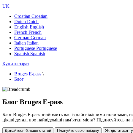
UK
Croatian
Croatian
Dutch
Dutch
English
English
French
French
German
German
Italian
Italian
Portuguese
Portuguese
Spanish
Spanish
Купити зараз
Bruges E-pass
\
Блог
Блог Bruges E-pass
Блог Bruges E-pass знайомить вас із найсвіжішими новинами, н
цікаві деталі про найвідоміші пам’ятки міста? Підписуйтесь на 
Дізнайтеся більше статей
Плануйте свою поїздку
Як дістатися т