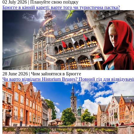
02 July 2026
|
Плануйте свою поїздку
Брюгге в кінній кареті: варте того чи туристична пастка?
28 June 2026
|
Чим зайнятися в Брюгге
Чи варто відвідати Historium Bruges? Повний гід для відвідувач