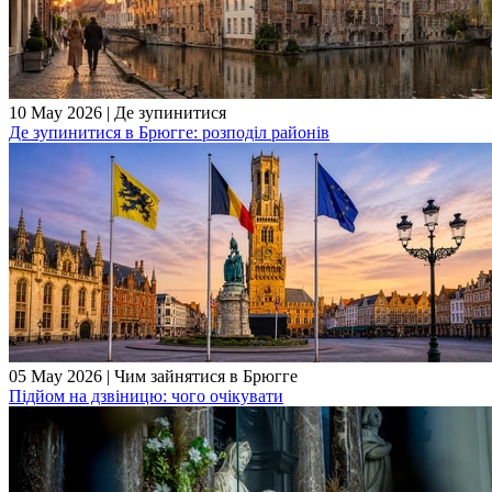
10 May 2026
|
Де зупинитися
Де зупинитися в Брюгге: розподіл районів
05 May 2026
|
Чим зайнятися в Брюгге
Підйом на дзвіницю: чого очікувати