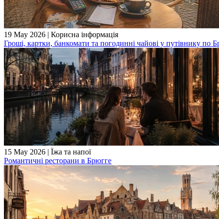
19 May 2026
|
Корисна інформація
Гроші, картки, банкомати та погодинні чайові у путівнику по 
15 May 2026
|
Їжа та напої
Романтичні ресторани в Брюгге