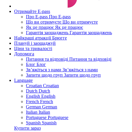
Отримайте E-pass
Про E-pass
Про E-pass
Що ви отримуєте
Що ви отримуєте
Як це працює
Як це працює
Гарантія заощаджень
Гарантія заощаджень
Найкращі атракції Брюгге
Плануй і заощаджуй
Ціни та тривалості
Допомога
Питання та відповіді
Питання та відповіді
Блог
Блог
Зв’яжіться з нами
Зв’яжіться з нами
Запити щодо груп
Запити щодо груп
Language
Croatian
Croatian
Dutch
Dutch
English
English
French
French
German
German
Italian
Italian
Portuguese
Portuguese
Spanish
Spanish
Купити зараз