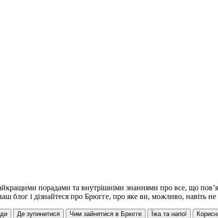
айкращими порадами та внутрішніми знаннями про все, що пов’яз
наш блог і дізнайтеся про Брюгге, про яке ви, можливо, навіть не
уди
Де зупинитися
Чим зайнятися в Брюгге
Їжа та напої
Корисн