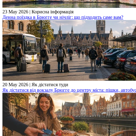
23 May 2026
|
Корисна інформація
Денна поїздка в Брюгге чи нічліг: що підходить саме вам?
20 May 2026
|
Як дістатися туди
Як дістатися від вокзалу Брюгге до центру міста: пішки, автобу