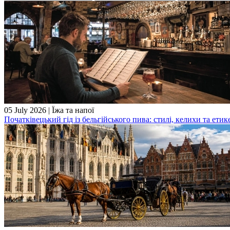
05 July 2026
|
Їжа та напої
Початківецький гід із бельгійського пива: стилі, келихи та етик