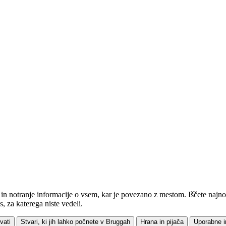
n notranje informacije o vsem, kar je povezano z mestom. Iščete najnove
, za katerega niste vedeli.
vati
Stvari, ki jih lahko počnete v Bruggah
Hrana in pijača
Uporabne i