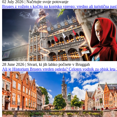
02 July 2026
|
Načrtujte svoje potovanje
Bruges z vožnjo s kočijo na konjsko vprego: vredno ali turistična past
28 June 2026
|
Stvari, ki jih lahko počnete v Bruggah
Ali je Historium Bruges vreden ogleda? Celoten vodnik za obisk leta