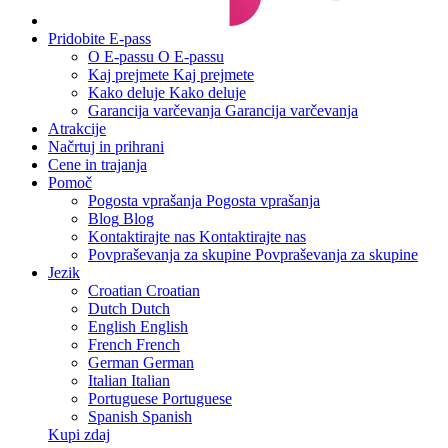
Pridobite E-pass
O E-passu
O E-passu
Kaj prejmete
Kaj prejmete
Kako deluje
Kako deluje
Garancija varčevanja
Garancija varčevanja
Atrakcije
Načrtuj in prihrani
Cene in trajanja
Pomoč
Pogosta vprašanja
Pogosta vprašanja
Blog
Blog
Kontaktirajte nas
Kontaktirajte nas
Povpraševanja za skupine
Povpraševanja za skupine
Jezik
Croatian
Croatian
Dutch
Dutch
English
English
French
French
German
German
Italian
Italian
Portuguese
Portuguese
Spanish
Spanish
Kupi zdaj