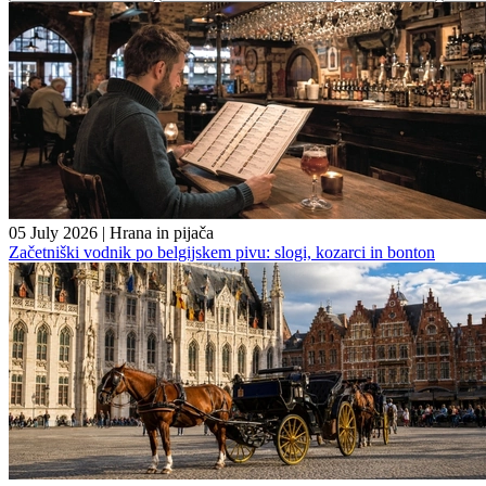
05 July 2026
|
Hrana in pijača
Začetniški vodnik po belgijskem pivu: slogi, kozarci in bonton