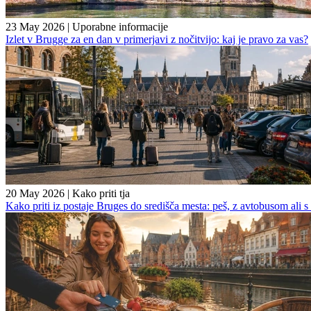
23 May 2026
|
Uporabne informacije
Izlet v Brugge za en dan v primerjavi z nočitvijo: kaj je pravo za vas?
20 May 2026
|
Kako priti tja
Kako priti iz postaje Bruges do središča mesta: peš, z avtobusom ali s