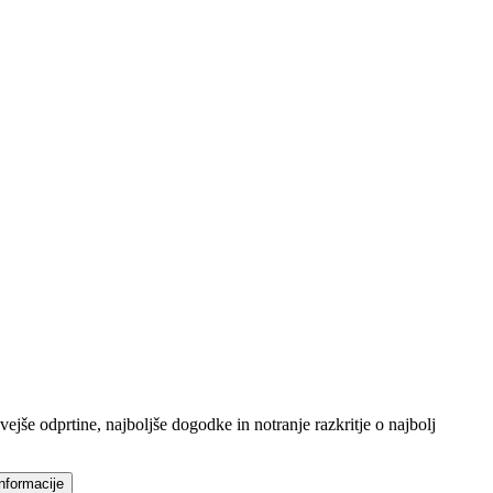
jše odprtine, najboljše dogodke in notranje razkritje o najbolj
nformacije