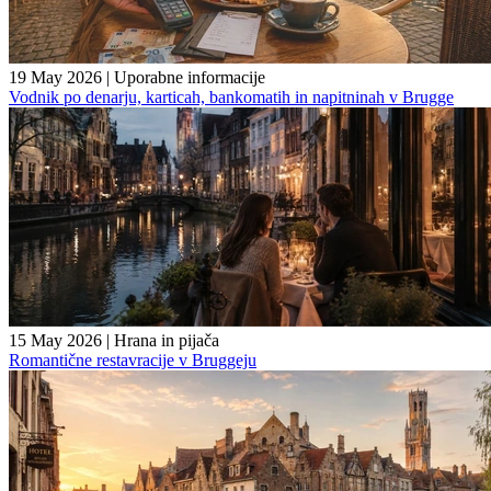
19 May 2026
|
Uporabne informacije
Vodnik po denarju, karticah, bankomatih in napitninah v Brugge
15 May 2026
|
Hrana in pijača
Romantične restavracije v Bruggeju