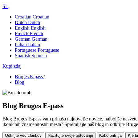
SL
Croatian
Croatian
Dutch
Dutch
English
English
French
French
German
German
Italian
Italian
Portuguese
Portuguese
Spanish
Spanish
Kupi zdaj
Bruges E-pass
\
Blog
Blog Bruges E-pass
Blog Bruges E-pass vam prinaša najnovejše novice, najboljše nasvete i
ikoničnih znamenitostih mesta? Spremljajte naš blog in odkrijte Bruges
Odkrijte več člankov
Načrtujte svoje potovanje
Kako priti tja
Kje bi