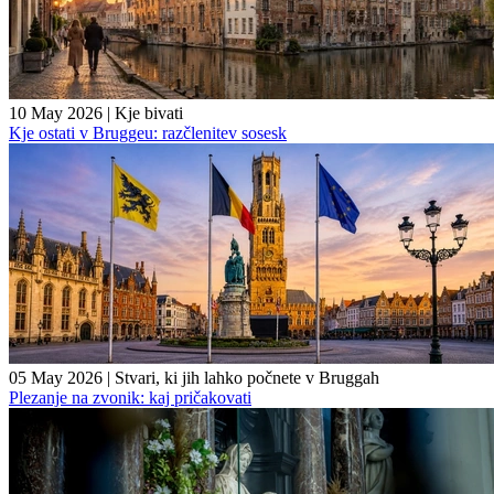
10 May 2026
|
Kje bivati
Kje ostati v Bruggeu: razčlenitev sosesk
05 May 2026
|
Stvari, ki jih lahko počnete v Bruggah
Plezanje na zvonik: kaj pričakovati