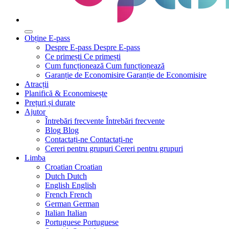
Obține E-pass
Despre E-pass
Despre E-pass
Ce primești
Ce primești
Cum funcționează
Cum funcționează
Garanție de Economisire
Garanție de Economisire
Atracții
Planifică & Economisește
Prețuri și durate
Ajutor
Întrebări frecvente
Întrebări frecvente
Blog
Blog
Contactați-ne
Contactați-ne
Cereri pentru grupuri
Cereri pentru grupuri
Limba
Croatian
Croatian
Dutch
Dutch
English
English
French
French
German
German
Italian
Italian
Portuguese
Portuguese