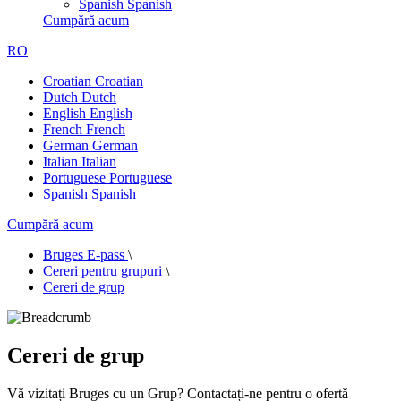
Spanish
Spanish
Cumpără acum
RO
Croatian
Croatian
Dutch
Dutch
English
English
French
French
German
German
Italian
Italian
Portuguese
Portuguese
Spanish
Spanish
Cumpără acum
Bruges E-pass
\
Cereri pentru grupuri
\
Cereri de grup
Cereri de grup
Vă vizitați Bruges cu un Grup? Contactați-ne pentru o ofertă