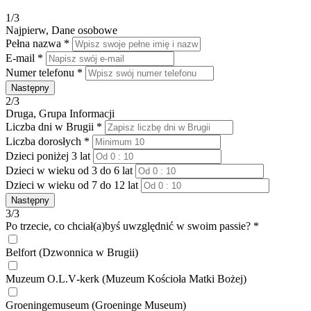
1/3
Najpierw, Dane osobowe
Pełna nazwa *
E-mail *
Numer telefonu *
Następny
2/3
Druga, Grupa Informacji
Liczba dni w Brugii *
Liczba dorosłych *
Dzieci poniżej 3 lat
Dzieci w wieku od 3 do 6 lat
Dzieci w wieku od 7 do 12 lat
Następny
3/3
Po trzecie, co chciał(a)byś uwzględnić w swoim passie? *
Belfort (Dzwonnica w Brugii)
Muzeum O.L.V‑kerk (Muzeum Kościoła Matki Bożej)
Groeningemuseum (Groeninge Museum)