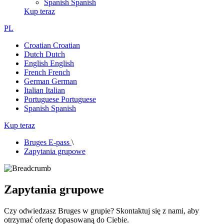
Spanish
Spanish
Kup teraz
PL
Croatian
Croatian
Dutch
Dutch
English
English
French
French
German
German
Italian
Italian
Portuguese
Portuguese
Spanish
Spanish
Kup teraz
Bruges E-pass
\
Zapytania grupowe
Zapytania grupowe
Czy odwiedzasz Bruges w grupie? Skontaktuj się z nami, aby
otrzymać ofertę dopasowaną do Ciebie.