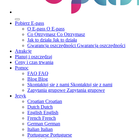
Pobierz E-pass
O E-pass
O E-pass
Co Otrzymasz
Co Otrzymasz
Jak to działa
Jak to działa
Gwarancja oszczędności
Gwarancja oszczędności
Atrakcje
Planuj i oszczędzaj
Ceny i czas trwania
Pomoc
FAQ
FAQ
Blog
Blog
Skontaktuj się z nami
Skontaktuj się z nami
Zapytania grupowe
Zapytania grupowe
Język
Croatian
Croatian
Dutch
Dutch
English
English
French
French
German
German
Italian
Italian
Portuguese
Portuguese