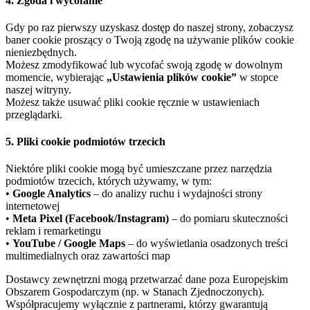
4. Zgoda i wycofanie
Gdy po raz pierwszy uzyskasz dostęp do naszej strony, zobaczysz
baner cookie proszący o Twoją zgodę na używanie plików cookie
nieniezbędnych.
Możesz zmodyfikować lub wycofać swoją zgodę w dowolnym
momencie, wybierając
„Ustawienia plików cookie”
w stopce
naszej witryny.
Możesz także usuwać pliki cookie ręcznie w ustawieniach
przeglądarki.
5. Pliki cookie podmiotów trzecich
Niektóre pliki cookie mogą być umieszczane przez narzędzia
podmiotów trzecich, których używamy, w tym:
•
Google Analytics
– do analizy ruchu i wydajności strony
internetowej
•
Meta Pixel (Facebook/Instagram)
– do pomiaru skuteczności
reklam i remarketingu
•
YouTube / Google Maps
– do wyświetlania osadzonych treści
multimedialnych oraz zawartości map
Dostawcy zewnętrzni mogą przetwarzać dane poza Europejskim
Obszarem Gospodarczym (np. w Stanach Zjednoczonych).
Współpracujemy wyłącznie z partnerami, którzy gwarantują