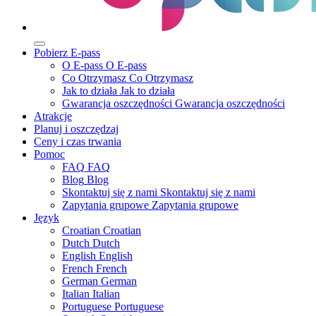
Pobierz E-pass
O E-pass
O E-pass
Co Otrzymasz
Co Otrzymasz
Jak to działa
Jak to działa
Gwarancja oszczędności
Gwarancja oszczędności
Atrakcje
Planuj i oszczędzaj
Ceny i czas trwania
Pomoc
FAQ
FAQ
Blog
Blog
Skontaktuj się z nami
Skontaktuj się z nami
Zapytania grupowe
Zapytania grupowe
Język
Croatian
Croatian
Dutch
Dutch
English
English
French
French
German
German
Italian
Italian
Portuguese
Portuguese