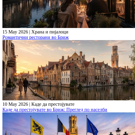
15 May 2026
|
Храна и пијалоци
Романтични ресторани во Бриж
10 May 2026
|
Каде да престојувате
Каде да престојувате во Бриж: Преглед по населби