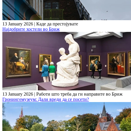
13 January 2026
|
Каде да престојувате
Најдобрите хостели во Бриж
13 January 2026
|
Работи што треба да ги направите во Бриж
Гронингемузеум: Дали вреди да се посети?