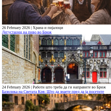
26 February 2026
|
Храна и пијалоци
Дегустации на пиво во Бриж
24 February 2026
|
Работи што треба да ги направите во Бриж
Базилика на Светата Крв: Што да знаете пред да ја посетите