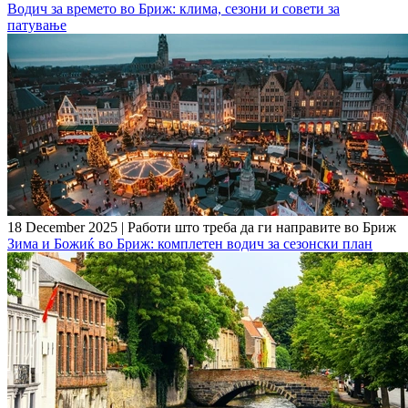
Водич за времето во Бриж: клима, сезони и совети за
патување
18 December 2025
|
Работи што треба да ги направите во Бриж
Зима и Божиќ во Бриж: комплетен водич за сезонски план