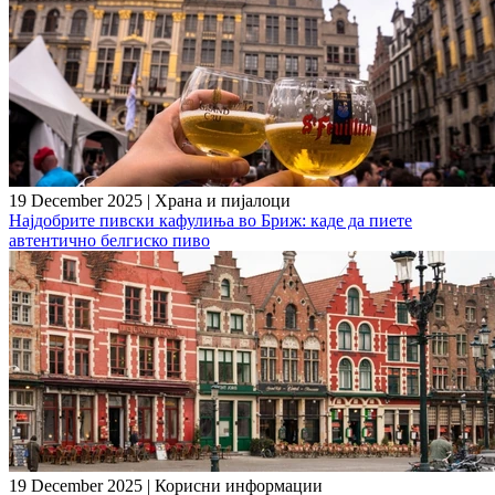
19 December 2025
|
Храна и пијалоци
Најдобрите пивски кафулиња во Бриж: каде да пиете
автентично белгиско пиво
19 December 2025
|
Корисни информации