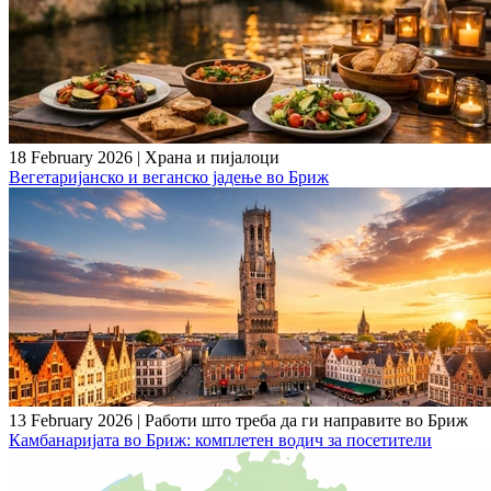
18 February 2026
|
Храна и пијалоци
Вегетаријанско и веганско јадење во Бриж
13 February 2026
|
Работи што треба да ги направите во Бриж
Камбанаријата во Бриж: комплетен водич за посетители