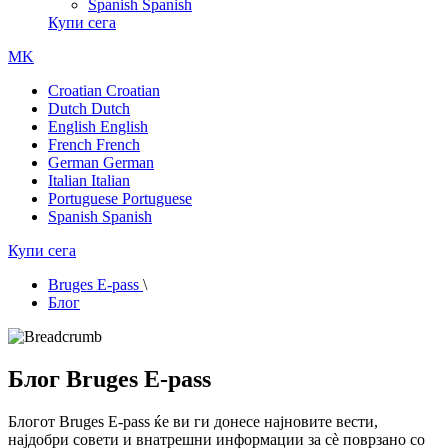
Spanish
Spanish
Купи сега
MK
Croatian
Croatian
Dutch
Dutch
English
English
French
French
German
German
Italian
Italian
Portuguese
Portuguese
Spanish
Spanish
Купи сега
Bruges E-pass
\
Блог
Блог Bruges E-pass
Блогот Bruges E-pass ќе ви ги донесе најновите вести,
најдобри совети и внатрешни информации за сè поврзано со