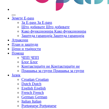
Земете E-pass
За E-pass
За E-pass
Што добивате
Што добивате
Како функционира
Како функционира
Заштеда гаранција
Заштеда гаранција
Атракции
План и заштеди
Цени и трајности
Помош
ЧПП
ЧПП
Блог
Блог
Контактирајте не
Контактирајте не
Прашaња за групи
Прашaња за групи
Јазик
Croatian
Croatian
Dutch
Dutch
English
English
French
French
German
German
Italian
Italian
Portuguese
Portuguese