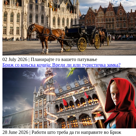
02 July 2026
|
Планирајте го вашето патување
Бриж со коњска кочија: Вреди ли или туристичка замка?
28 June 2026
|
Работи што треба да ги направите во Бриж