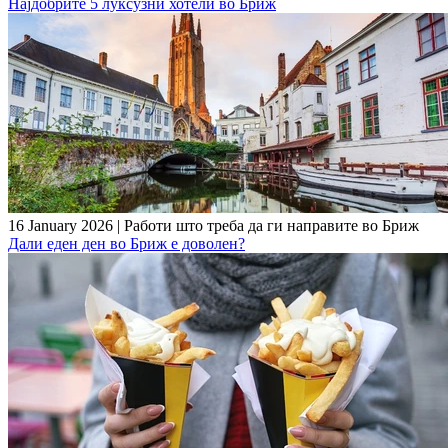
Најдобрите 5 луксузни хотели во Бриж
16 January 2026
|
Работи што треба да ги направите во Бриж
Дали еден ден во Бриж е доволен?