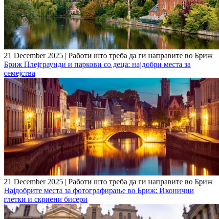
21 December 2025
|
Работи што треба да ги направите во Бриж
Бриж Плејграунди и паркови со деца: најдобри места за
семејства
21 December 2025
|
Работи што треба да ги направите во Бриж
Најдобрите места за фотографирање во Бриж: Иконични
глетки и скриени бисери