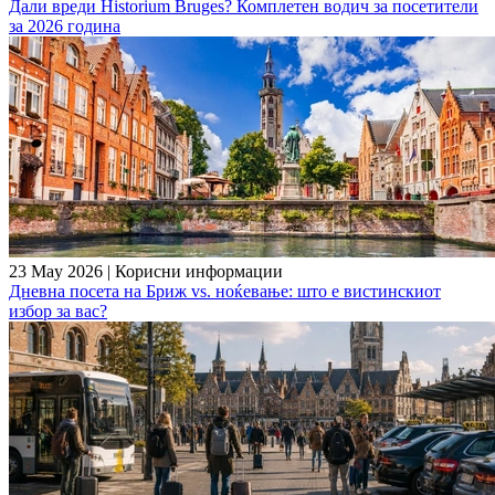
Дали вреди Historium Bruges? Комплетен водич за посетители
за 2026 година
23 May 2026
|
Корисни информации
Дневна посета на Бриж vs. ноќевање: што е вистинскиот
избор за вас?