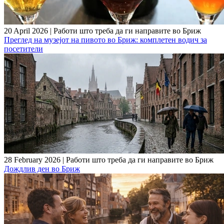
20 April 2026
|
Работи што треба да ги направите во Бриж
Преглед на музејот на пивото во Бриж: комплетен водич за
посетители
28 February 2026
|
Работи што треба да ги направите во Бриж
Дождлив ден во Бриж