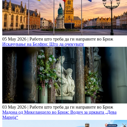
05 May 2026
|
Работи што треба да ги направите во Бриж
Искачување на Белфри: Што да очекувате
03 May 2026
|
Работи што треба да ги направите во Бриж
Мадона од Микеланџело во Бриж: Водич за црквата „Дева
Марија“