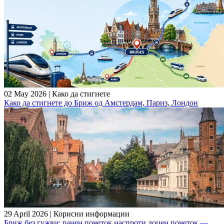
02 May 2026
|
Како да стигнете
Како да стигнете до Бриж од Амстердам, Париз, Лондон
29 April 2026
|
Корисни информации
Бриж без гужви: ранен почеток наспроти доцен почеток —