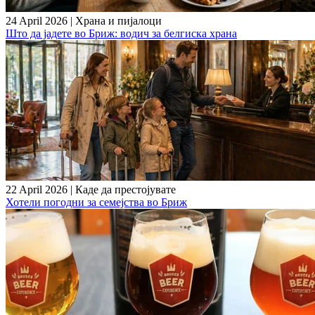
24 April 2026
|
Храна и пијалоци
Што да јадете во Бриж: водич за белгиска храна
22 April 2026
|
Каде да престојувате
Хотели погодни за семејства во Бриж