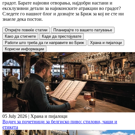
градот. Барате најнови отворања, најдобри настани и
ексклузивни детали за најиконските атракции во градот?
Следете го нашиот блог и дознајте за Бриж за кој не сте ни
знаеле дека постои.
Откријте повеќе статии
Планирајте го вашето патување
Како да стигнете
Каде да престојувате
Работи што треба да ги направите во Бриж
Храна и пијалоци
Корисни информации
05 July 2026
|
Храна и пијалоци
Водич за почетници за белгиско пиво: стилови, чаши и
етикета