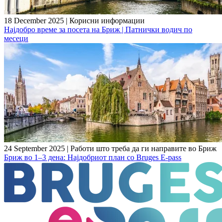
18 December 2025
|
Корисни информации
Најдобро време за посета на Бриж | Патнички водич по
месеци
24 September 2025
|
Работи што треба да ги направите во Бриж
Бриж во 1–3 дена: Најдобриот план со Bruges E-pass