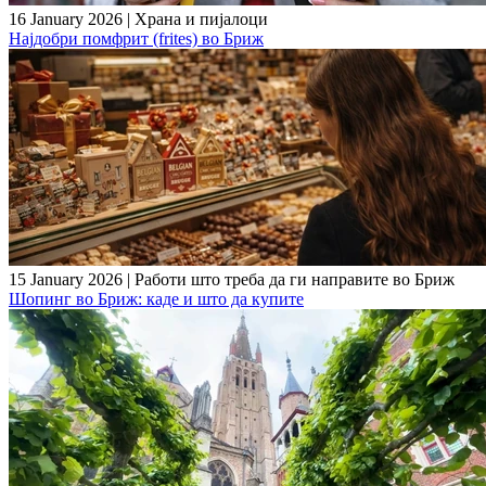
16 January 2026
|
Храна и пијалоци
Најдобри помфрит (frites) во Бриж
15 January 2026
|
Работи што треба да ги направите во Бриж
Шопинг во Бриж: каде и што да купите