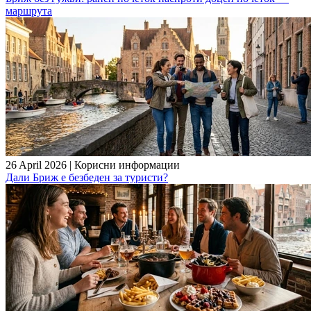
маршрута
26 April 2026
|
Корисни информации
Дали Бриж е безбеден за туристи?