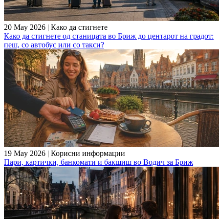
20 May 2026
|
Како да стигнете
Како да стигнете од станицата во Бриж до центарот на градот:
пеш, со автобус или со такси?
19 May 2026
|
Корисни информации
Пари, картички, банкомати и бакшиш во Водич за Бриж