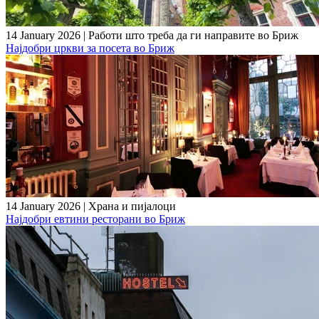
14 January 2026
|
Работи што треба да ги направите во Бриж
Најдобри цркви за посета во Бриж
14 January 2026
|
Храна и пијалоци
Најдобри евтини ресторани во Бриж