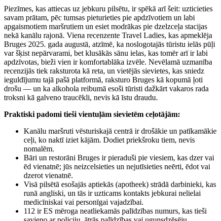
Piezīmes, kas attiecas uz jebkuru pilsētu, ir spēkā arī šeit: uzticieties
savam prātam, pēc tumsas pieturieties pie apdzīvotiem un labi
apgaismotiem maršrutiem un esiet modrākas pie dzelzceļa stacijas
nekā kanālu rajonā. Viena recenzente Travel Ladies, kas apmeklēja
Bruges 2025. gada augustā, atzīmē, ka noslogotajās tūristu ielās pūļi
var šķist nepārvarami, bet klusākās sānu ielas, kas tomēr arī ir labi
apdzīvotas, bieži vien ir komfortablāka izvēle. Nevēlamā uzmanība
recenzijās tiek raksturota kā reta, un vietējās sievietes, kas sniedz
ieguldījumu tajā pašā platformā, raksturo Bruges kā kopumā ļoti
drošu — un ka alkohola reibumā esoši tūristi dažkārt vakaros rada
troksni kā galveno traucēkli, nevis kā īstu draudu.
Praktiski padomi tieši vientuļām sievietēm ceļotājām:
Kanālu maršruti vēsturiskajā centrā ir drošākie un patīkamākie
ceļi, ko naktī iziet kājām. Dodiet priekšroku tiem, nevis
nomalēm.
Bāri un restorāni Bruges ir pieraduši pie viesiem, kas dzer vai
ēd vienatnē; jūs neizcelsieties un nejutīsieties neērti, ēdot vai
dzerot vienatnē.
Visā pilsētā esošajās aptiekās (apotheek) strādā darbinieki, kas
runā angliski, un tās ir uzticams kontakts jebkurai nelielai
medicīniskai vai personīgai vajadzībai.
112 ir ES mēroga neatliekamās palīdzības numurs, kas tieši
savieno ar policiju, ātrās palīdzības vai ugunsdzēsēju