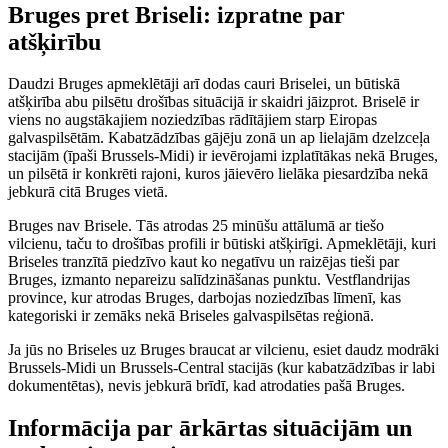
Bruges pret Briseli: izpratne par
atšķirību
Daudzi Bruges apmeklētāji arī dodas cauri Briselei, un būtiskā
atšķirība abu pilsētu drošības situācijā ir skaidri jāizprot. Briselē ir
viens no augstākajiem noziedzības rādītājiem starp Eiropas
galvaspilsētām. Kabatzādzības gājēju zonā un ap lielajām dzelzceļa
stacijām (īpaši Brussels-Midi) ir ievērojami izplatītākas nekā Bruges,
un pilsētā ir konkrēti rajoni, kuros jāievēro lielāka piesardzība nekā
jebkurā citā Bruges vietā.
Bruges nav Brisele. Tās atrodas 25 minūšu attālumā ar tiešo
vilcienu, taču to drošības profili ir būtiski atšķirīgi. Apmeklētāji, kuri
Briseles tranzītā piedzīvo kaut ko negatīvu un raizējas tieši par
Bruges, izmanto nepareizu salīdzināšanas punktu. Vestflandrijas
province, kur atrodas Bruges, darbojas noziedzības līmenī, kas
kategoriski ir zemāks nekā Briseles galvaspilsētas reģionā.
Ja jūs no Briseles uz Bruges braucat ar vilcienu, esiet daudz modrāki
Brussels-Midi un Brussels-Central stacijās (kur kabatzādzības ir labi
dokumentētas), nevis jebkurā brīdī, kad atrodaties pašā Bruges.
Informācija par ārkārtas situācijām un