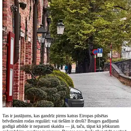
Tas ir jautājums, kas gandrīz pirms katras Eiropas pilsētas
brīvdienām rodas regulāri: vai tiešām ir droši? Bruges gadījumā
godīgā atbilde ir neparasti skaidra — jā, taču, tāpat kā jebkuram