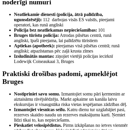
noderīgi numuri
Neatliekamie dienesti (policija, ātrā palīdzība,
ugunsdzēsēji):
112 darbojas visās ES valstīs, pieejami
operatori, kas runā angliski
Policija bez neatliekamas nepieciešamības:
101
Bruges tūristu policija:
Atrodas pilsētas centrā, runā
angliski, īpaši pieejama, lai palīdzētu tūristiem
Aptiekas (apotheek):
pieejamas visā pilsētas centrā; runā
angliski; atpazīstamas pēc zaļā krusta zīmes
Izsludinātās mantas:
ziņojiet vietējā policijas iecirknī
Lodewijk Coiseaukaai 3, Bruges
Praktiski drošības padomi, apmeklējot
Bruges
Nostipriniet savu somu.
Izmantojiet somu pāri ķermenim ar
aiztaisāmu rāvējslēdzēju. Markt apkaime un kanāla laivu
ekskursijas ir visaugstāka riska vietas iespējamas zādzības dēļ.
Izmantojiet viesnīcas seifu.
Katru dienu tur uzglabājiet pasi,
rezerves skaidro naudu un rezerves maksājumu karti. Ņemiet
līdzi tikai to, kas nepieciešams.
Pieskatiet velosipēdistus.
Pirms izkāpšanas no ietves vienmēr