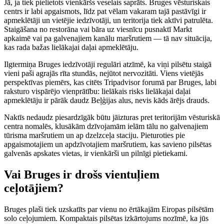
Jā, ja tiek pielietots vienkāršs veselais saprāts. Bruges vēsturiskais
centrs ir labi apgaismots, līdz pat vēlam vakaram tajā pastāvīgi ir
apmeklētāji un vietējie iedzīvotāji, un teritorija tiek aktīvi patrulēta.
Staigāšana no restorāna vai bāra uz viesnīcu pusnaktī Markt
apkaimē vai pa galvenajiem kanālu maršrutiem — tā nav situācija,
kas rada bažas lielākajai daļai apmeklētāju.
Ilgtermiņa Bruges iedzīvotāji regulāri atzīmē, ka viņi pilsētu staigā
vieni paši agrajās rīta stundās, nejūtot nervozitāti. Viens vietējās
perspektīvas piemērs, kas citēts Tripadvisor forumā par Bruges, labi
raksturo vispārējo vienprātību: lielākais risks lielākajai daļai
apmeklētāju ir pārāk daudz Beļģijas alus, nevis kāds ārējs drauds.
Naktīs nedaudz piesardzīgāk būtu jāizturas pret teritorijām vēsturiskā
centra nomalēs, klusākām dzīvojamām ielām tālu no galvenajiem
tūrisma maršrutiem un ap dzelzceļa staciju. Pieturoties pie
apgaismotajiem un apdzīvotajiem maršrutiem, kas savieno pilsētas
galvenās apskates vietas, ir vienkārši un pilnīgi pietiekami.
Vai Bruges ir drošs vientuļiem
ceļotājiem?
Bruges plaši tiek uzskatīts par vienu no ērtākajām Eiropas pilsētām
solo ceļojumiem. Kompaktais pilsētas izkārtojums nozīmē, ka jūs