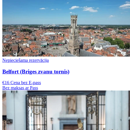
Nepieciešama rezervācija
Belfort (Briges zvanu tornis)
€16 Cena bez E-pass
Bez maksas ar Pass