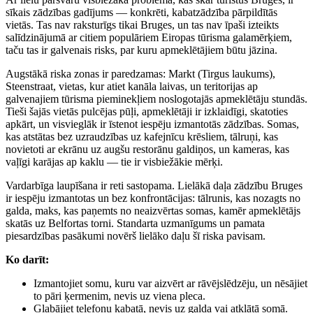
sīkais zādzības gadījums — konkrēti, kabatzādzība pārpildītās
vietās. Tas nav raksturīgs tikai Bruges, un tas nav īpaši izteikts
salīdzinājumā ar citiem populāriem Eiropas tūrisma galamērķiem,
taču tas ir galvenais risks, par kuru apmeklētājiem būtu jāzina.
Augstākā riska zonas ir paredzamas: Markt (Tirgus laukums),
Steenstraat, vietas, kur atiet kanāla laivas, un teritorijas ap
galvenajiem tūrisma pieminekļiem noslogotajās apmeklētāju stundās.
Tieši šajās vietās pulcējas pūļi, apmeklētāji ir izklaidīgi, skatoties
apkārt, un visvieglāk ir īstenot iespēju izmantotās zādzības. Somas,
kas atstātas bez uzraudzības uz kafejnīcu krēsliem, tālruņi, kas
novietoti ar ekrānu uz augšu restorānu galdiņos, un kameras, kas
vaļīgi karājas ap kaklu — tie ir visbiežākie mērķi.
Vardarbīga laupīšana ir reti sastopama. Lielākā daļa zādzību Bruges
ir iespēju izmantotas un bez konfrontācijas: tālrunis, kas nozagts no
galda, maks, kas paņemts no neaizvērtas somas, kamēr apmeklētājs
skatās uz Belfortas torni. Standarta uzmanīgums un pamata
piesardzības pasākumi novērš lielāko daļu šī riska pavisam.
Ko darīt:
Izmantojiet somu, kuru var aizvērt ar rāvējslēdzēju, un nēsājiet
to pāri ķermenim, nevis uz viena pleca.
Glabājiet telefonu kabatā, nevis uz galda vai atklātā somā.