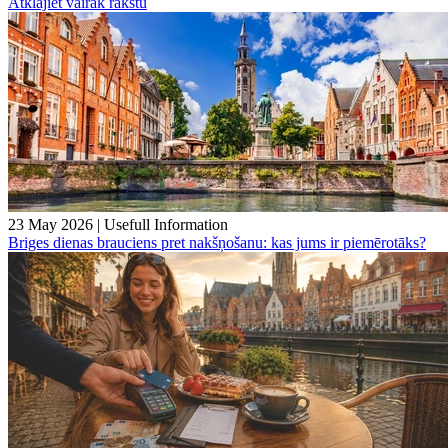
Atklājiet vairāk rakstu
23 May 2026
|
Usefull Information
Briges dienas brauciens pret nakšņošanu: kas jums ir piemērotāks?