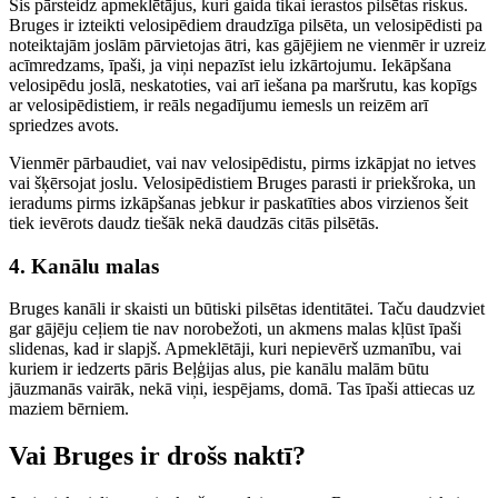
Šis pārsteidz apmeklētājus, kuri gaida tikai ierastos pilsētas riskus.
Bruges ir izteikti velosipēdiem draudzīga pilsēta, un velosipēdisti pa
noteiktajām joslām pārvietojas ātri, kas gājējiem ne vienmēr ir uzreiz
acīmredzams, īpaši, ja viņi nepazīst ielu izkārtojumu. Iekāpšana
velosipēdu joslā, neskatoties, vai arī iešana pa maršrutu, kas kopīgs
ar velosipēdistiem, ir reāls negadījumu iemesls un reizēm arī
spriedzes avots.
Vienmēr pārbaudiet, vai nav velosipēdistu, pirms izkāpjat no ietves
vai šķērsojat joslu. Velosipēdistiem Bruges parasti ir priekšroka, un
ieradums pirms izkāpšanas jebkur ir paskatīties abos virzienos šeit
tiek ievērots daudz tiešāk nekā daudzās citās pilsētās.
4. Kanālu malas
Bruges kanāli ir skaisti un būtiski pilsētas identitātei. Taču daudzviet
gar gājēju ceļiem tie nav norobežoti, un akmens malas kļūst īpaši
slidenas, kad ir slapjš. Apmeklētāji, kuri nepievērš uzmanību, vai
kuriem ir iedzerts pāris Beļģijas alus, pie kanālu malām būtu
jāuzmanās vairāk, nekā viņi, iespējams, domā. Tas īpaši attiecas uz
maziem bērniem.
Vai Bruges ir drošs naktī?