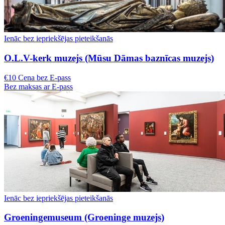
Ienāc bez iepriekšējas pieteikšanās
O.L.V-kerk muzejs (Mūsu Dāmas baznīcas muzejs)
€10 Cena bez E-pass
Bez maksas ar E-pass
Ienāc bez iepriekšējas pieteikšanās
Groeningemuseum (Groeninge muzejs)