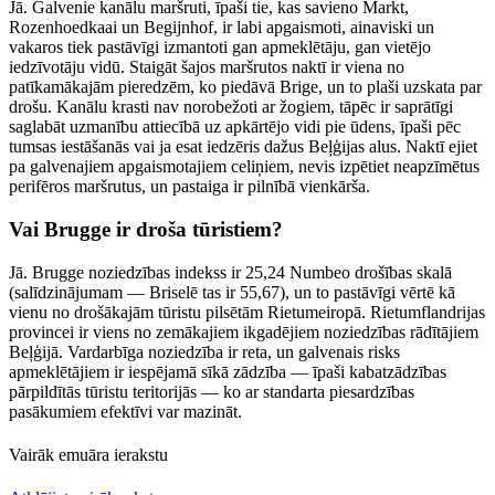
Jā. Galvenie kanālu maršruti, īpaši tie, kas savieno Markt,
Rozenhoedkaai un Begijnhof, ir labi apgaismoti, ainaviski un
vakaros tiek pastāvīgi izmantoti gan apmeklētāju, gan vietējo
iedzīvotāju vidū. Staigāt šajos maršrutos naktī ir viena no
patīkamākajām pieredzēm, ko piedāvā Brige, un to plaši uzskata par
drošu. Kanālu krasti nav norobežoti ar žogiem, tāpēc ir saprātīgi
saglabāt uzmanību attiecībā uz apkārtējo vidi pie ūdens, īpaši pēc
tumsas iestāšanās vai ja esat iedzēris dažus Beļģijas alus. Naktī ejiet
pa galvenajiem apgaismotajiem celiņiem, nevis izpētiet neapzīmētus
perifēros maršrutus, un pastaiga ir pilnībā vienkārša.
Vai Brugge ir droša tūristiem?
Jā. Brugge noziedzības indekss ir 25,24 Numbeo drošības skalā
(salīdzinājumam — Briselē tas ir 55,67), un to pastāvīgi vērtē kā
vienu no drošākajām tūristu pilsētām Rietumeiropā. Rietumflandrijas
provincei ir viens no zemākajiem ikgadējiem noziedzības rādītājiem
Beļģijā. Vardarbīga noziedzība ir reta, un galvenais risks
apmeklētājiem ir iespējamā sīkā zādzība — īpaši kabatzādzības
pārpildītās tūristu teritorijās — ko ar standarta piesardzības
pasākumiem efektīvi var mazināt.
Vairāk emuāra ierakstu