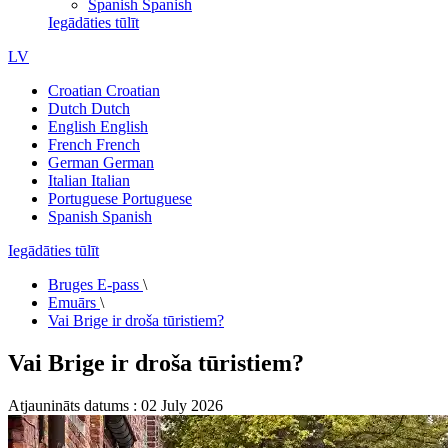
Spanish
Spanish
Iegādāties tūlīt
LV
Croatian
Croatian
Dutch
Dutch
English
English
French
French
German
German
Italian
Italian
Portuguese
Portuguese
Spanish
Spanish
Iegādāties tūlīt
Bruges E-pass
\
Emuārs
\
Vai Brige ir droša tūristiem?
Vai Brige ir droša tūristiem?
Atjaunināts datums : 02 July 2026