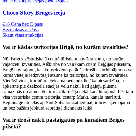
Ienāc bez iepriekšējas pieteikšanās
Choco Story Bruges ieeja
€16 Cena bez E-pass
Bezmaksas ar Pass
Skatīt visas atrakcijas
Vai ir kādas teritorijas Brigē, no kurām izvairīties?
Nē. Briges vēsturiskajā centrā tūristiem nav īstu zonu, no kurām
vajadzētu izvairīties. Atšķirībā no vairākām citām Beļģijas pilsētām,
Brigē nav rajonu, kas konsekventi parādās drošības brīdinājumos vai
kurus vietējie iedzīvotāji atzīmē kā teritorijas, no kurām izvairīties.
Vienīgā vieta, kur būtu ieteicama nedaudz lielāka piesardzība, ir
apkārtne pie dzelzceļa stacijas vēlu naktī, kad gājēju plūsma
samazinās un atmosfēra ir mazāk rosīga nekā kanālu rajonā. Pēc tam
visa vēsturiskā centra teritorija, tostarp Markt, kanālu maršruti,
Beguinage un ielas ap Sint-Salvatorskathedraal, ir brīvi šķērsojama
un bez bažām jebkurā saprātīgā diennakts laikā.
Vai ir droši naktī pastaigāties pa kanāliem Briges
pilsētā?