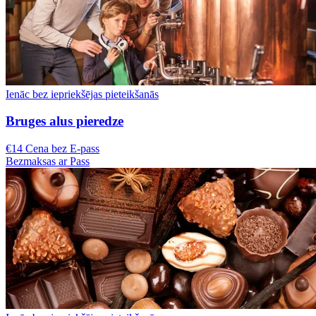
Ienāc bez iepriekšējas pieteikšanās
Bruges alus pieredze
€14 Cena bez E-pass
Bezmaksas ar Pass