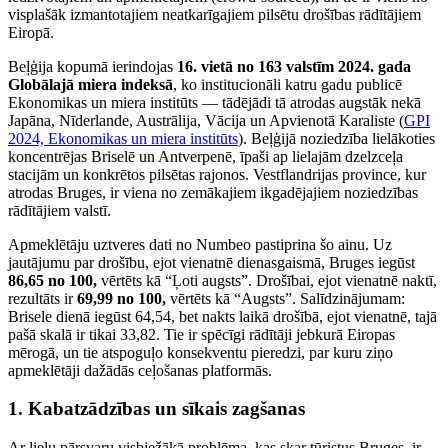
visplašāk izmantotajiem neatkarīgajiem pilsētu drošības rādītājiem
Eiropā.
Beļģija kopumā ierindojas
16. vietā no 163 valstīm 2024. gada
Globālajā miera indeksā
, ko institucionāli katru gadu publicē
Ekonomikas un miera institūts — tādējādi tā atrodas augstāk nekā
Japāna, Nīderlande, Austrālija, Vācija un Apvienotā Karaliste (
GPI
2024, Ekonomikas un miera institūts
). Beļģijā noziedzība lielākoties
koncentrējas Briselē un Antverpenē, īpaši ap lielajām dzelzceļa
stacijām un konkrētos pilsētas rajonos. Vestflandrijas province, kur
atrodas Bruges, ir viena no zemākajiem ikgadējajiem noziedzības
rādītājiem valstī.
Apmeklētāju uztveres dati no Numbeo pastiprina šo ainu. Uz
jautājumu par drošību, ejot vienatnē dienasgaismā, Bruges iegūst
86,65 no 100,
vērtēts kā “Ļoti augsts”. Drošībai, ejot vienatnē naktī,
rezultāts ir
69,99 no 100,
vērtēts kā “Augsts”. Salīdzinājumam:
Brisele dienā iegūst 64,54, bet nakts laikā drošībā, ejot vienatnē, tajā
pašā skalā ir tikai 33,82. Tie ir spēcīgi rādītāji jebkurā Eiropas
mērogā, un tie atspoguļo konsekventu pieredzi, par kuru ziņo
apmeklētāji dažādās ceļošanas platformās.
1. Kabatzādzības un sīkais zagšanas
Ar lielu pārsvaru visbiežākā problēma, kas skar tūristus Bruges, ir