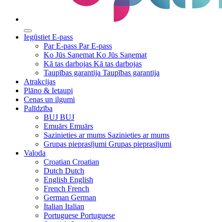
Iegūstiet E-pass
Par E-pass
Par E-pass
Ko Jūs Saņemat
Ko Jūs Saņemat
Kā tas darbojas
Kā tas darbojas
Taupības garantija
Taupības garantija
Atrakcijas
Plāno & Ietaupi
Cenas un ilgumi
Palīdzība
BUJ
BUJ
Emuārs
Emuārs
Sazinieties ar mums
Sazinieties ar mums
Grupas pieprasījumi
Grupas pieprasījumi
Valoda
Croatian
Croatian
Dutch
Dutch
English
English
French
French
German
German
Italian
Italian
Portuguese
Portuguese