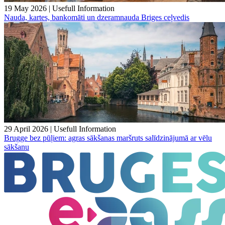
19 May 2026
|
Usefull Information
Nauda, kartes, bankomāti un dzeramnauda Briges ceļvedis
29 April 2026
|
Usefull Information
Brugge bez pūļiem: agras sākšanas maršruts salīdzinājumā ar vēlu
sākšanu