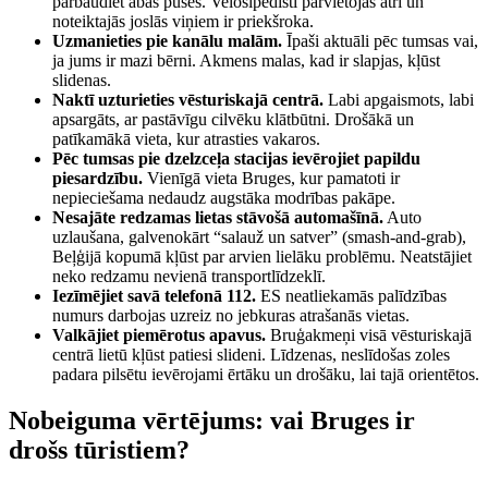
pārbaudiet abas puses. Velosipēdisti pārvietojas ātri un
noteiktajās joslās viņiem ir priekšroka.
Uzmanieties pie kanālu malām.
Īpaši aktuāli pēc tumsas vai,
ja jums ir mazi bērni. Akmens malas, kad ir slapjas, kļūst
slidenas.
Naktī uzturieties vēsturiskajā centrā.
Labi apgaismots, labi
apsargāts, ar pastāvīgu cilvēku klātbūtni. Drošākā un
patīkamākā vieta, kur atrasties vakaros.
Pēc tumsas pie dzelzceļa stacijas ievērojiet papildu
piesardzību.
Vienīgā vieta Bruges, kur pamatoti ir
nepieciešama nedaudz augstāka modrības pakāpe.
Nesajāte redzamas lietas stāvošā automašīnā.
Auto
uzlaušana, galvenokārt “salauž un satver” (smash-and-grab),
Beļģijā kopumā kļūst par arvien lielāku problēmu. Neatstājiet
neko redzamu nevienā transportlīdzeklī.
Iezīmējiet savā telefonā 112.
ES neatliekamās palīdzības
numurs darbojas uzreiz no jebkuras atrašanās vietas.
Valkājiet piemērotus apavus.
Bruģakmeņi visā vēsturiskajā
centrā lietū kļūst patiesi slideni. Līdzenas, neslīdošas zoles
padara pilsētu ievērojami ērtāku un drošāku, lai tajā orientētos.
Nobeiguma vērtējums: vai Bruges ir
drošs tūristiem?