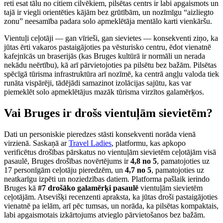
reti esat tālu no citiem cilvēkiem, pilsētas centrs ir labi apgaismots un
tajā ir viegli orientēties kājām bez grūtībām, un nozīmīgu “aizliegto
zonu” neesamība padara solo apmeklētāja mentālo karti vienkāršu.
Vientuļi ceļotāji — gan vīrieši, gan sievietes — konsekventi ziņo, ka
jūtas ērti vakaros pastaigājoties pa vēsturisko centru, ēdot vienatnē
kafejnīcās un braserijās (kas Bruges kultūrā ir normāli un nerada
nekādu neērtību), kā arī pārvietojoties pa pilsētu bez bažām. Pilsētas
spēcīgā tūrisma infrastruktūra arī nozīmē, ka centrā angļu valoda tiek
runāta vispārēji, tādējādi samazinot izolācijas sajūtu, kas var
piemeklēt solo apmeklētājus mazāk tūrisma virzītos galamērķos.
Vai Bruges ir drošs vientuļām sievietēm?
Dati un personiskie pieredzes stāsti konsekventi norāda vienā
virzienā. Saskaņā ar
Travel Ladies
, platformu, kas apkopo
verificētus drošības pārskatus no vientuļām sievietēm ceļotājām visā
pasaulē, Bruges drošības novērtējums ir
4,8 no 5
, pamatojoties uz
17 personīgām ceļotāju pieredzēm, un
4,7 no 5
, pamatojoties uz
neatkarīgu izpēti un noziedzības datiem. Platforma pašlaik ierindo
Bruges kā
#7 drošāko galamērķi pasaulē
vientuļām sievietēm
ceļotājām. Atsevišķi recenzenti apraksta, ka jūtas droši pastaigājoties
vienatnē pa ielām, arī pēc tumsas, un norāda, ka pilsētas kompaktais,
labi apgaismotais izkārtojums atvieglo pārvietošanos bez bažām.