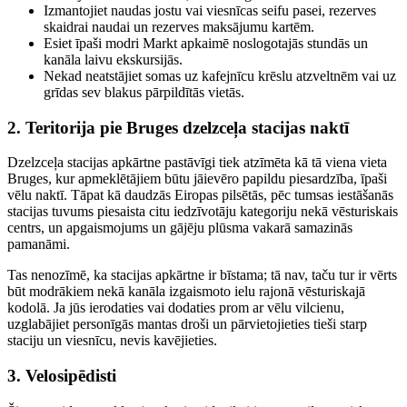
Izmantojiet naudas jostu vai viesnīcas seifu pasei, rezerves
skaidrai naudai un rezerves maksājumu kartēm.
Esiet īpaši modri Markt apkaimē noslogotajās stundās un
kanāla laivu ekskursijās.
Nekad neatstājiet somas uz kafejnīcu krēslu atzveltnēm vai uz
grīdas sev blakus pārpildītās vietās.
2. Teritorija pie Bruges dzelzceļa stacijas naktī
Dzelzceļa stacijas apkārtne pastāvīgi tiek atzīmēta kā tā viena vieta
Bruges, kur apmeklētājiem būtu jāievēro papildu piesardzība, īpaši
vēlu naktī. Tāpat kā daudzās Eiropas pilsētās, pēc tumsas iestāšanās
stacijas tuvums piesaista citu iedzīvotāju kategoriju nekā vēsturiskais
centrs, un apgaismojums un gājēju plūsma vakarā samazinās
pamanāmi.
Tas nenozīmē, ka stacijas apkārtne ir bīstama; tā nav, taču tur ir vērts
būt modrākiem nekā kanāla izgaismoto ielu rajonā vēsturiskajā
kodolā. Ja jūs ierodaties vai dodaties prom ar vēlu vilcienu,
uzglabājiet personīgās mantas droši un pārvietojieties tieši starp
staciju un viesnīcu, nevis kavējieties.
3. Velosipēdisti