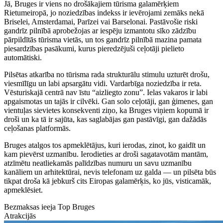
Jā, Bruges ir viens no drošākajiem tūrisma galamērķiem
Rietumeiropā, jo noziedzības indekss ir ievērojami zemāks nekā
Briselei, Amsterdamai, Parīzei vai Barselonai. Pastāvošie riski
gandrīz pilnībā aprobežojas ar iespēju izmantotu sīko zādzību
pārpildītās tūrisma vietās, un tos gandrīz pilnībā mazina pamata
piesardzības pasākumi, kurus pieredzējuši ceļotāji pielieto
automātiski.
Pilsētas atkarība no tūrisma rada strukturālu stimulu uzturēt drošu,
viesmīlīgu un labi apsargātu vidi. Vardarbīga noziedzība ir reta.
Vēsturiskajā centrā nav īstu “aizliegto zonu”. Ielas vakaros ir labi
apgaismotas un tajās ir cilvēki. Gan solo ceļotāji, gan ģimenes, gan
vientuļas sievietes konsekventi ziņo, ka Bruges viņiem kopumā ir
droši un ka tā ir sajūta, kas saglabājas gan pastāvīgi, gan dažādās
ceļošanas platformās.
Bruges atalgos tos apmeklētājus, kuri ierodas, zinot, ko gaidīt un
kam pievērst uzmanību. Ierodieties ar droši sagatavotām mantām,
atzīmētu neatliekamās palīdzības numuru un savu uzmanību
kanāliem un arhitektūrai, nevis telefonam uz galda — un pilsēta būs
tikpat droša kā jebkurš cits Eiropas galamērķis, ko jūs, visticamāk,
apmeklēsiet.
Bezmaksas ieeja Top Bruges
Atrakcijās