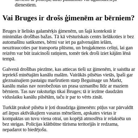
dienestiem.
Vai Bruges ir drošs ģimenēm ar bērniem?
Bruges ir lielisks galamērķis ģimenēm, un šajā kontekstā ir
minimālas drošības bažas. Tā kā vēsturiskais centrs lielākoties ir bez
automašīnu satiksmes, bērni var iet pa galvenajām ielām,
neuztraucoties par transporta plūsmu, un bruģakmens celiņi, lai gan
reizēm var būt izaicinoši ratiņiem, tomēr tiek droši iziet kājām lēnā
tempā.
Galvenā drošības piezīme, kas attiecas tieši uz ģimenēm, ir saistīta ar
iepriekš minētajām kanālu malām. Vairākās pilsētas vietās, īpaši gar
gleznainajiem pastaigu maršrutiem starp Beguinage un Markt,
kanālu malas nav norobežotas un prasa uzmanību līdz ar maziem
bērniem. Tas nav raksturīgs tikai Bruges; tā ir iezīme daudzām
viduslaiku kanālu pilsētām, taču ir par to vērts zināt.
Turklāt praksē pilsēta ir ļoti draudzīga ģimenēm: pūļus var pārvaldīt
arī ārpus aktīvākajiem vasaras mēnešiem, apskates vietas ir
kompaktas un tuvu viena otrai, un kopējā atmosfēra ir relaksēta un
bez steigas. Policijas klātbūtne tūrisma teritorijās ir redzama,
nepadarot to biedējošu.