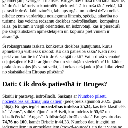
galamērķim, svarīgas ir nianses. Bruges nav droša tikai tādā nozīmē,
kā drošs ir kūrorts ar kontrolētu piekļuvi. Tā ir droša tādā veidā, kā
parasti ir droša labi uzturēta, labi apsargāta un patiesi dzīva neliela
pilsēta: zems vardarbīgu noziegumu līmenis, spēcīga atkarība no
tūrisma, kas veicina redzamu drošības nodrošināšanu, kompaktas
ielas, pa kurām ir viegli orientēties, un iedzīvotāji, kas ir pieraduši
pie starptautiskiem apmeklētājiem un kopumā pret viņiem ir
atsaucīgi.
Šī rokasgrāmata izskata konkrētus drošības jautājumus, kurus
apmeklētāji visbiežāk uzdod: Ko dati patiesībā saka? Kādi riski
pastāv un kur tie ir? Vai ir droši staigāt naktī? Vai ir droši vienatnē
ceļojošajiem? Kā ir ar ģimenēm un vientuļām sievietēm? Un kādus
praktiskus soļus jūs varat veikt, lai nekas neizjauktu jūsu laiku vienā
no skaistākajām Eiropas pilsētām?
Dati: Cik drošs patiesībā ir Bruges?
Skaitļi ir pastāvīgi iedrošinoši. Saskaņā ar
Numbeo pilsētu
noziedzības salīdzinājuma datiem
(pēdējoreiz atjaunoti 2025. gada
jūlijā), Bruges iegūst
noziedzības indeksu 25,24,
kas tiek klasificēts
kā “Zems”, salīdzinājumā ar Briseli, kur indekss ir
55,67
un
klasificēts kā “Augsts”. Atbilstošajā drošības skalā Bruges atrodas
74,76 no 100
, kamēr Brisele ir 44,33. Numbeo dati ir iegūti no
iedzīvotājiem un apmeklētājiem (crowd-sourced), un tie ir viens no