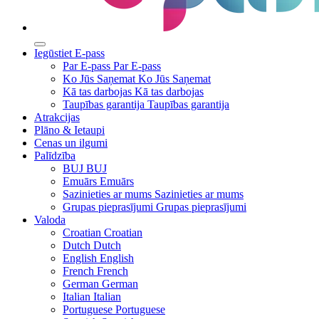
Iegūstiet E-pass
Par E-pass
Par E-pass
Ko Jūs Saņemat
Ko Jūs Saņemat
Kā tas darbojas
Kā tas darbojas
Taupības garantija
Taupības garantija
Atrakcijas
Plāno & Ietaupi
Cenas un ilgumi
Palīdzība
BUJ
BUJ
Emuārs
Emuārs
Sazinieties ar mums
Sazinieties ar mums
Grupas pieprasījumi
Grupas pieprasījumi
Valoda
Croatian
Croatian
Dutch
Dutch
English
English
French
French
German
German
Italian
Italian
Portuguese
Portuguese