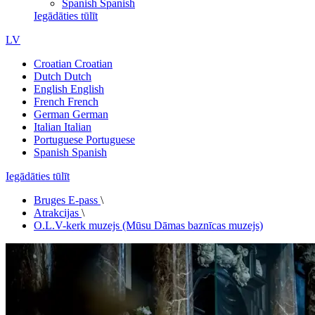
Spanish
Spanish
Iegādāties tūlīt
LV
Croatian
Croatian
Dutch
Dutch
English
English
French
French
German
German
Italian
Italian
Portuguese
Portuguese
Spanish
Spanish
Iegādāties tūlīt
Bruges E-pass
\
Atrakcijas
\
O.L.V-kerk muzejs (Mūsu Dāmas baznīcas muzejs)