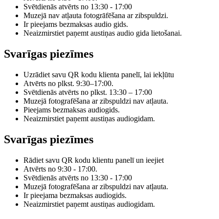
Svētdienās atvērts no 13:30 - 17:00
Muzejā nav atļauta fotogrāfēšana ar zibspuldzi.
Ir pieejams bezmaksas audio gids.
Neaizmirstiet paņemt austiņas audio gida lietošanai.
Svarīgas piezīmes
Uzrādiet savu QR kodu klienta panelī, lai iekļūtu
Atvērts no plkst. 9:30–17:00.
Svētdienās atvērts no plkst. 13:30 – 17:00
Muzejā fotografēšana ar zibspuldzi nav atļauta.
Pieejams bezmaksas audiogids.
Neaizmirstiet paņemt austiņas audiogidam.
Svarīgas piezīmes
Rādiet savu QR kodu klientu panelī un ieejiet
Atvērts no 9:30 - 17:00.
Svētdienās atvērts no 13:30 - 17:00
Muzejā fotografēšana ar zibspuldzi nav atļauta.
Ir pieejama bezmaksas audiogids.
Neaizmirstiet paņemt austiņas audiogidam.