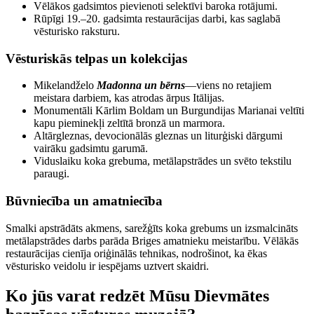
Vēlākos gadsimtos pievienoti selektīvi baroka rotājumi.
Rūpīgi 19.–20. gadsimta restaurācijas darbi, kas saglabā
vēsturisko raksturu.
Vēsturiskās telpas un kolekcijas
Mikelandželo
Madonna un bērns
—viens no retajiem
meistara darbiem, kas atrodas ārpus Itālijas.
Monumentāli Kārlim Boldam un Burgundijas Marianai veltīti
kapu pieminekļi zeltītā bronzā un marmora.
Altārgleznas, devocionālās gleznas un liturģiski dārgumi
vairāku gadsimtu garumā.
Viduslaiku koka grebuma, metālapstrādes un svēto tekstilu
paraugi.
Būvniecība un amatniecība
Smalki apstrādāts akmens, sarežģīts koka grebums un izsmalcināts
metālapstrādes darbs parāda Briges amatnieku meistarību. Vēlākās
restaurācijas cienīja oriģinālās tehnikas, nodrošinot, ka ēkas
vēsturisko veidolu ir iespējams uztvert skaidri.
Ko jūs varat redzēt Mūsu Dievmātes