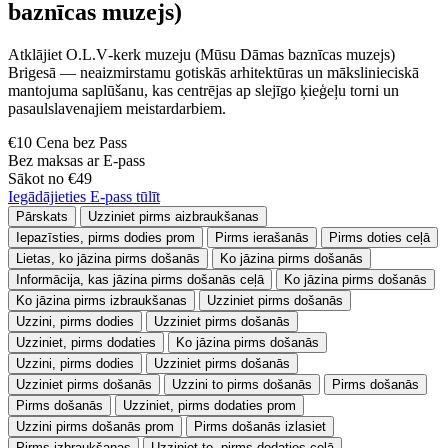
baznīcas muzejs)
Atklājiet O.L.V‑kerk muzeju (Mūsu Dāmas baznīcas muzejs)
Brigesā — neaizmirstamu gotiskās arhitektūras un mākslinieciskā
mantojuma saplūšanu, kas centrējas ap slejīgo ķieģeļu torni un
pasaulslavenajiem meistardarbiem.
€10 Cena bez Pass
Bez maksas ar E-pass
Sākot no €49
Iegādājieties E-pass tūlīt
Pārskats
Uzziniet pirms aizbraukšanas
Iepazīsties, pirms dodies prom
Pirms ierašanās
Pirms doties ceļā
Lietas, ko jāzina pirms došanās
Ko jāzina pirms došanās
Informācija, kas jāzina pirms došanās ceļā
Ko jāzina pirms došanās
Ko jāzina pirms izbraukšanas
Uzziniet pirms došanās
Uzzini, pirms dodies
Uzziniet pirms došanās
Uzziniet, pirms dodaties
Ko jāzina pirms došanās
Uzzini, pirms dodies
Uzziniet pirms došanās
Uzziniet pirms došanās
Uzzini to pirms došanās
Pirms došanās
Pirms došanās
Uzziniet, pirms dodaties prom
Uzzini pirms došanās prom
Pirms došanās izlasiet
Pirms izbraukšanas
Uzziniet to, pirms dodaties ceļā