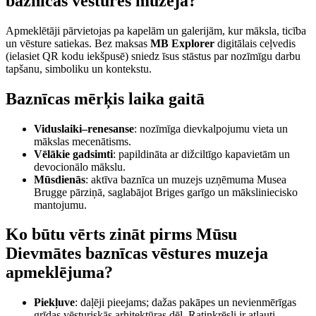
baznīcas vēstures muzejā?
Apmeklētāji pārvietojas pa kapelām un galerijām, kur māksla, ticība
un vēsture satiekas. Bez maksas
MB Explorer
digitālais ceļvedis
(ielasiet QR kodu iekšpusē) sniedz īsus stāstus par nozīmīgu darbu
tapšanu, simboliku un kontekstu.
Baznīcas mērķis laika gaitā
Viduslaiki–renesanse
: nozīmīga dievkalpojumu vieta un
mākslas mecenātisms.
Vēlākie gadsimti
: papildināta ar dižciltīgo kapavietām un
devocionālo mākslu.
Mūsdienās
: aktīva baznīca un muzejs uzņēmuma Musea
Brugge pārziņā, saglabājot Briges garīgo un māksliniecisko
mantojumu.
Ko būtu vērts zināt pirms Mūsu
Dievmātes baznīcas vēstures muzeja
apmeklējuma?
Piekļuve
: daļēji pieejams; dažas pakāpes un nevienmērīgas
grīdas vēsturiskās arhitektūras dēļ. Ratiņkrēsli ir atļauti.