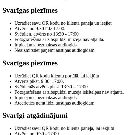
Svarīgas piezīmes
Uzrādiet savu QR kodu no klienta paneļa un ieejiet
Atvērts no 9:30 līdz 17:00.
Svētdien, atvērts no 13:30 - 17:00
Fotografēšana ar zibspuldzi muzejā nav atļauta.
Ir pieejams bezmaksas audiogids.
Neaizmirstiet paņemt austiņas audiogidam.
Svarīgas piezīmes
Uzrādiet QR kodu klientu portālā, lai iekļūtu
Atvērts plkst. 9:30–17:00.
Svētdienās atvērts plkst. 13:30 – 17:00
Fotografēšana ar zibspuldzi muzeja iekštelpās nav atļauta.
Ir pieejams bezmaksas audiogids.
Atcerieties ņemt līdzi austiņas audiogidam.
Svarīgi atgādinājumi
Uzrādiet savu QR kodu no klienta paneļa, lai iekļūtu
Atvērts no 9:30 - 17:00.