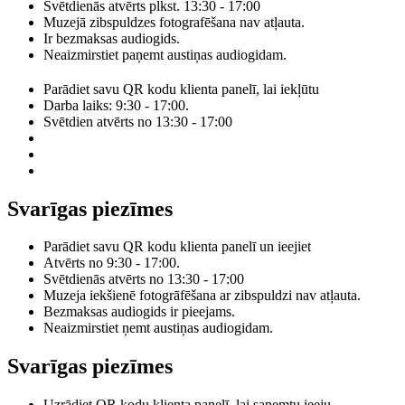
Svētdienās atvērts plkst. 13:30 - 17:00
Muzejā zibspuldzes fotografēšana nav atļauta.
Ir bezmaksas audiogids.
Neaizmirstiet paņemt austiņas audiogidam.
Parādiet savu QR kodu klienta panelī, lai iekļūtu
Darba laiks: 9:30 - 17:00.
Svētdien atvērts no 13:30 - 17:00
Svarīgas piezīmes
Parādiet savu QR kodu klienta panelī un ieejiet
Atvērts no 9:30 - 17:00.
Svētdienās atvērts no 13:30 - 17:00
Muzeja iekšienē fotogrāfēšana ar zibspuldzi nav atļauta.
Bezmaksas audiogids ir pieejams.
Neaizmirstiet ņemt austiņas audiogidam.
Svarīgas piezīmes
Uzrādiet QR kodu klienta panelī, lai saņemtu ieeju