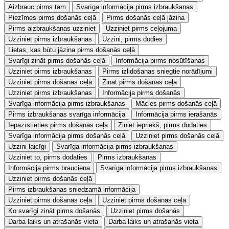
Aizbrauc pirms tam
Svarīga informācija pirms izbraukšanas
Piezīmes pirms došanās ceļā
Pirms došanās ceļā jāzina
Pirms aizbraukšanas uzziniet
Uzziniet pirms ceļojuma
Uzziniet pirms izbraukšanas
Uzzini, pirms dodies
Lietas, kas būtu jāzina pirms došanās ceļā
Svarīgi zināt pirms došanās ceļā
Informācija pirms nosūtīšanas
Uzziniet pirms izbraukšanas
Pirms izlidošanas sniegtie norādījumi
Uzziniet pirms došanās ceļā
Zināt pirms došanās ceļā
Uzziniet pirms izbraukšanas
Informācija pirms došanās
Svarīga informācija pirms izbraukšanas
Mācies pirms došanās ceļā
Pirms izbraukšanas svarīga informācija
Informācija pirms ierašanās
Iepazīstieties pirms došanās ceļā
Ziniet iepriekš, pirms dodaties
Svarīga informācija pirms došanās ceļā
Uzziniet pirms došanās ceļā
Uzzini laicīgi
Svarīga informācija pirms izbraukšanas
Uzziniet to, pirms dodaties
Pirms izbraukšanas
Informācija pirms brauciena
Svarīga informācija pirms izbraukšanas
Uzziniet pirms došanās ceļā
Pirms izbraukšanas sniedzamā informācija
Uzziniet pirms došanās ceļā
Uzziniet pirms došanās ceļā
Ko svarīgi zināt pirms došanās
Uzziniet pirms došanās
Darba laiks un atrašanās vieta
Darba laiks un atrašanās vieta