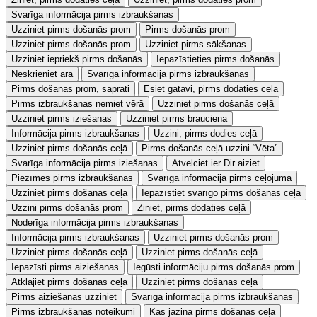
Svarīga informācija pirms izbraukšanas
Uzziniet pirms došanās prom
Pirms došanās prom
Uzziniet pirms došanās prom
Uzziniet pirms sākšanas
Uzziniet iepriekš pirms došanās
Iepazīstieties pirms došanās
Neskrieniet ārā
Svarīga informācija pirms izbraukšanas
Pirms došanās prom, saprati
Esiet gatavi, pirms dodaties ceļā
Pirms izbraukšanas ņemiet vērā
Uzziniet pirms došanās ceļā
Uzziniet pirms iziešanas
Uzziniet pirms brauciena
Informācija pirms izbraukšanas
Uzzini, pirms dodies ceļā
Uzziniet pirms došanās ceļā
Pirms došanās ceļā uzzini “Vēta”
Svarīga informācija pirms iziešanas
Atvelciet ier Dir aiziet
Piezīmes pirms izbraukšanas
Svarīga informācija pirms ceļojuma
Uzziniet pirms došanās ceļā
Iepazīstiet svarīgo pirms došanās ceļā
Uzzini pirms došanās prom
Ziniet, pirms dodaties ceļā
Noderīga informācija pirms izbraukšanas
Informācija pirms izbraukšanas
Uzziniet pirms došanās prom
Uzziniet pirms došanās ceļā
Uzziniet pirms došanās ceļā
Iepazīsti pirms aiziešanas
Iegūsti informāciju pirms došanās prom
Atklājiet pirms došanās ceļā
Uzziniet pirms došanās ceļā
Pirms aiziešanas uzziniet
Svarīga informācija pirms izbraukšanas
Pirms izbraukšanas noteikumi
Kas jāzina pirms došanās ceļā