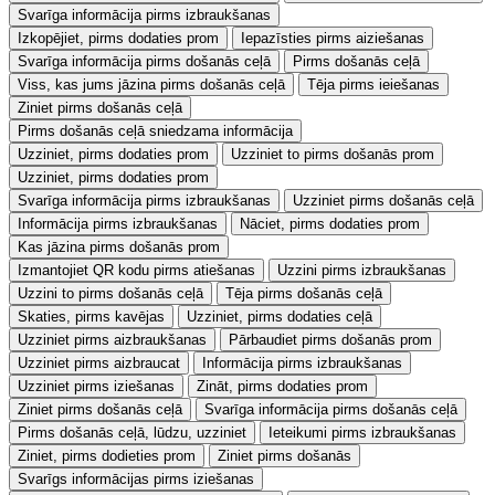
Svarīga informācija pirms izbraukšanas
Izkopējiet, pirms dodaties prom
Iepazīsties pirms aiziešanas
Svarīga informācija pirms došanās ceļā
Pirms došanās ceļā
Viss, kas jums jāzina pirms došanās ceļā
Tēja pirms ieiešanas
Ziniet pirms došanās ceļā
Pirms došanās ceļā sniedzama informācija
Uzziniet, pirms dodaties prom
Uzziniet to pirms došanās prom
Uzziniet, pirms dodaties prom
Svarīga informācija pirms izbraukšanas
Uzziniet pirms došanās ceļā
Informācija pirms izbraukšanas
Nāciet, pirms dodaties prom
Kas jāzina pirms došanās prom
Izmantojiet QR kodu pirms atiešanas
Uzzini pirms izbraukšanas
Uzzini to pirms došanās ceļā
Tēja pirms došanās ceļā
Skaties, pirms kavējas
Uzziniet, pirms dodaties ceļā
Uzziniet pirms aizbraukšanas
Pārbaudiet pirms došanās prom
Uzziniet pirms aizbraucat
Informācija pirms izbraukšanas
Uzziniet pirms iziešanas
Zināt, pirms dodaties prom
Ziniet pirms došanās ceļā
Svarīga informācija pirms došanās ceļā
Pirms došanās ceļā, lūdzu, uzziniet
Ieteikumi pirms izbraukšanas
Ziniet, pirms dodieties prom
Ziniet pirms došanās
Svarīgs informācijas pirms iziešanas