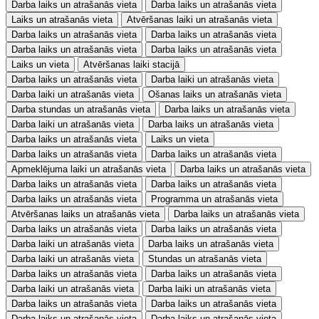
Darba laiks un atrašanās vieta
Darba laiks un atrašanās vieta
Laiks un atrašanās vieta
Atvēršanas laiki un atrašanās vieta
Darba laiks un atrašanās vieta
Darba laiks un atrašanās vieta
Darba laiks un atrašanās vieta
Darba laiks un atrašanās vieta
Laiks un vieta
Atvēršanas laiki stacijā
Darba laiks un atrašanās vieta
Darba laiki un atrašanās vieta
Darba laiki un atrašanās vieta
Ošanas laiks un atrašanās vieta
Darba stundas un atrašanās vieta
Darba laiks un atrašanās vieta
Darba laiki un atrašanās vieta
Darba laiks un atrašanās vieta
Darba laiks un atrašanās vieta
Laiks un vieta
Darba laiks un atrašanās vieta
Darba laiks un atrašanās vieta
Apmeklējuma laiki un atrašanās vieta
Darba laiks un atrašanās vieta
Darba laiks un atrašanās vieta
Darba laiks un atrašanās vieta
Darba laiks un atrašanās vieta
Programma un atrašanās vieta
Atvēršanas laiks un atrašanās vieta
Darba laiks un atrašanās vieta
Darba laiks un atrašanās vieta
Darba laiks un atrašanās vieta
Darba laiki un atrašanās vieta
Darba laiks un atrašanās vieta
Darba laiki un atrašanās vieta
Stundas un atrašanās vieta
Darba laiks un atrašanās vieta
Darba laiks un atrašanās vieta
Darba laiki un atrašanās vieta
Darba laiki un atrašanās vieta
Darba laiks un atrašanās vieta
Darba laiks un atrašanās vieta
Darba laiks un atrašanās vieta
Darba laiks un atrašanās vieta