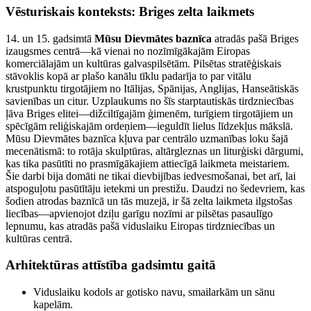
Vēsturiskais konteksts: Briges zelta laikmets
14. un 15. gadsimtā
Mūsu Dievmātes baznīca
atradās pašā Briges
izaugsmes centrā—kā vienai no nozīmīgākajām Eiropas
komerciālajām un kultūras galvaspilsētām. Pilsētas stratēģiskais
stāvoklis kopā ar plašo kanālu tīklu padarīja to par vitālu
krustpunktu tirgotājiem no Itālijas, Spānijas, Anglijas, Hanseātiskās
savienības un citur. Uzplaukums no šīs starptautiskās tirdzniecības
ļāva Briges elitei—dižciltīgajām ģimenēm, turīgiem tirgotājiem un
spēcīgām reliģiskajām ordeņiem—ieguldīt lielus līdzekļus mākslā.
Mūsu Dievmātes baznīca kļuva par centrālo uzmanības loku šajā
mecenātismā: to rotāja skulptūras, altārgleznas un liturģiski dārgumi,
kas tika pasūtīti no prasmīgākajiem attiecīgā laikmeta meistariem.
Šie darbi bija domāti ne tikai dievbijības iedvesmošanai, bet arī, lai
atspoguļotu pasūtītāju ietekmi un prestižu. Daudzi no šedevriem, kas
šodien atrodas baznīcā un tās muzejā, ir šā zelta laikmeta ilgstošas
liecības—apvienojot dziļu garīgu nozīmi ar pilsētas pasaulīgo
lepnumu, kas atradās pašā viduslaiku Eiropas tirdzniecības un
kultūras centrā.
Arhitektūras attīstība gadsimtu gaitā
Viduslaiku kodols ar gotisko navu, smailarkām un sānu
kapelām.