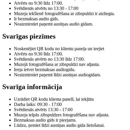
Atvērts no 9:30 līdz 17:00.
Svētdienās atvērts no 13:30 - 17:00
Muzeja iekšienē fotografēšana ar zibspuldzi ir aizliegta.
Ir bezmaksas audio gids.
Neaizmirstiet paņemt austiņas audio gidam.
Svarīgas piezīmes
Noskenējiet QR kodu no klientu paneļa un ieejiet
Atvērts no 9:30 līdz 17:00.
Svētdienās atvērts no 13:30 līdz 17:00.
Muzejā fotografēšana ar zibspuldzi nav atļauta.
Ieeja ietver bezmaksas audiogidu.
Neaizmirstiet paņemt līdzi austiņas audiogidam.
Svarīga informācija
Uzrādiet QR kodu klienta panelī, lai iekļūtu
Darba laiks: 09:30 - 17:00
Svētdienās atvērts 13:30 - 17:00
Muzeja telpās zibspuldzes fotografēšana nav atļauta.
Bezmaksas audio gids ir pieejams.
Lūdzu, ņemiet līdzi austiņas audio gida lietošanai.