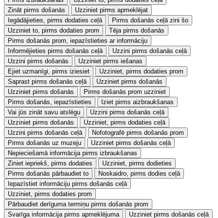
Zināt pirms došanās
Uzziniet pirms apmeklējat
Iegādājieties, pirms dodaties ceļā
Pirms došanās ceļā zini šo
Uzziniet to, pirms dodaties prom
Tēja pirms došanās
Pirms došanās prom, iepazīstieties ar informāciju
Informējieties pirms došanās ceļā
Uzzini pirms došanās ceļā
Uzzini pirms došanās
Uzziniet pirms iešanas
Ejiet uzmanīgi, pirms iziesiet
Uzziniet, pirms dodaties prom
Saprast pirms došanās ceļā
Uzziniet pirms došanās
Uzziniet pirms došanās
Pirms došanās prom uzziniet
Pirms došanās, iepazīstieties
Iziet pirms aizbraukšanas
Vai jūs zināt savu atslēgu
Uzzini pirms došanās ceļā
Uzziniet pirms došanās
Uzziniet, pirms dodaties ceļā
Uzzini pirms došanās ceļā
Nofotografē pirms došanās prom
Pirms došanās uz muzeju
Uzziniet pirms došanās ceļā
Nepieciešamā informācija pirms izbraukšanas
Ziniet iepriekš, pirms dodaties
Uzziniet, pirms dodieties
Pirms došanās pārbaudiet to
Noskaidro, pirms dodies ceļā
Iepazīstiet informāciju pirms došanās ceļā
Uzziniet, pirms dodaties prom
Pārbaudiet derīguma termiņu pirms došanās prom
Svarīga informācija pirms apmeklējuma
Uzziniet pirms došanās ceļā