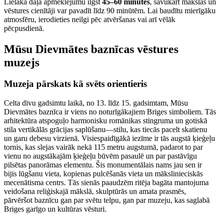
Lielākā daļa apmeklējumu ilgst
45–60 minūtes
, savukārt mākslas un
vēstures cienītāji var pavadīt līdz 90 minūtēm. Lai baudītu mierīgāku
atmosfēru, ierodieties neilgi pēc atvēršanas vai arī vēlāk
pēcpusdienā.
Mūsu Dievmātes baznīcas vēstures
muzejs
Muzeja pārskats kā svēts orientieris
Celta divu gadsimtu laikā, no 13. līdz 15. gadsimtam, Mūsu
Dievmātes baznīca ir viens no noturīgākajiem Briges simboliem. Tās
arhitektūra atspoguļo harmonisku romānikas stingruma un gotiskā
stila vertikālās grācijas saplūšanu—stilu, kas tiecās pacelt skatienu
un garu debesu virzienā. Visiespaidīgākā iezīme ir tās augstā ķieģeļu
tornis, kas slejas vairāk nekā 115 metru augstumā, padarot to par
vienu no augstākajām ķieģeļu būvēm pasaulē un par pastāvīgu
pilsētas panorāmas elementu. Šis monumentālais nams jau sen ir
bijis lūgšanu vieta, kopienas pulcēšanās vieta un mākslinieciskās
mecenātisma centrs. Tās sienās paaudzēm ritēja bagāta mantojuma
veidošana reliģiskajā mākslā, skulptūrās un amata prasmēs,
pārvēršot baznīcu gan par svētu telpu, gan par muzeju, kas saglabā
Briges garīgo un kultūras vēsturi.