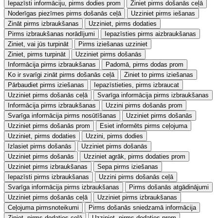
Iepazīsti informāciju, pirms dodies prom
Ziniet pirms došanās ceļā
Noderīgas piezīmes pirms došanās ceļā
Uzziniet pirms iešanas
Zināt pirms izbraukšanas
Uzziniet, pirms dodaties
Pirms izbraukšanas norādījumi
Iepazīsties pirms aizbraukšanas
Ziniet, vai jūs turpināt
Pirms iziešanas uzziniet
Ziniet, pirms turpināt
Uzziniet pirms došanās
Informācija pirms izbraukšanas
Padomā, pirms dodas prom
Ko ir svarīgi zināt pirms došanās ceļā
Ziniet to pirms iziešanas
Pārbaudiet pirms iziešanas
Iepazīstieties, pirms izbraucat
Uzziniet pirms došanās ceļā
Svarīga informācija pirms izbraukšanas
Informācija pirms izbraukšanas
Uzzini pirms došanās prom
Svarīga informācija pirms nosūtīšanas
Uzziniet pirms došanās
Uzziniet pirms došanās prom
Esiet informēts pirms ceļojuma
Uzziniet, pirms dodaties
Uzzini, pirms dodies
Izlasiet pirms došanās
Uzziniet pirms došanās
Uzziniet pirms došanās
Uzziniet agrāk, pirms dodaties prom
Uzziniet pirms izbraukšanas
Sepa pirms iziešanas
Iepazīsti pirms izbraukšanas
Uzzini pirms došanās ceļā
Svarīga informācija pirms izbraukšanas
Pirms došanās atgādinājumi
Uzziniet pirms došanās ceļā
Uzziniet pirms izbraukšanas
Ceļojuma pirmsnoteikumi
Pirms došanās sniedzamā informācija
Ziniet, pirms dodaties ceļā
Uzziniet, pirms dodaties prom