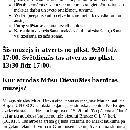
Bērni
: piemērots visiem vecumiem; uzraugiet bērnus trauslu
mākslas darbu un svēto priekšmetu tuvumā.
Wi-Fi
: pieejams audio ceļvedim
,
ņemiet līdzi viedtālruni un
austiņas.
Fotografēšana
: atļauta bez zibspuldzes.
Nav atļauts
: smēķēšana, mākslas darbu aizskaršana, ēšana
vai dzeršana izstāžu zonās.
Šis muzejs ir atvērts no plkst. 9:30 līdz
17:00. Svētdienās tas atveras no plkst.
13:30 līdz 17:00.
Kur atrodas Mūsu Dievmātes baznīcas
muzejs?
Muzejs atrodas Mūsu Dievmātes baznīcas iekšpusē Mariastraat ielā
Briges UNESCO sarakstā iekļautajā vēsturiskajā centrā. No Briges
dzelzceļa stacijas līdz tam ir aptuveni 15–20 minūšu gājiena attālumā
vai ar īsu autobusa braucienu līdz pieturai Brugge O.L.V. kerk
(502818). Tas atrodas arī īsa gājiena attālumā no Markt laukuma pa
bruģētām ielām. Tuvumā ir Gruuthusemuseum, Svētā Jāņa slimnīca,