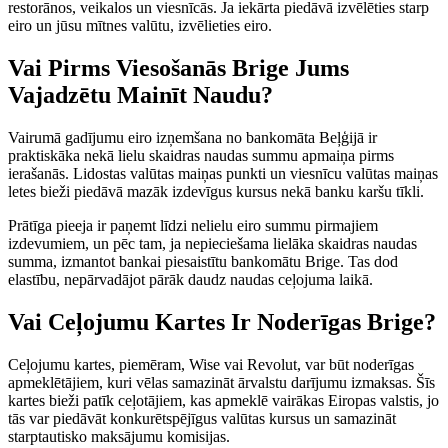
restorānos, veikalos un viesnīcās. Ja iekārta piedāvā izvēlēties starp
eiro un jūsu mītnes valūtu, izvēlieties eiro.
Vai Pirms Viesošanās Brige Jums
Vajadzētu Mainīt Naudu?
Vairumā gadījumu eiro izņemšana no bankomāta Beļģijā ir
praktiskāka nekā lielu skaidras naudas summu apmaiņa pirms
ierašanās. Lidostas valūtas maiņas punkti un viesnīcu valūtas maiņas
letes bieži piedāvā mazāk izdevīgus kursus nekā banku karšu tīkli.
Prātīga pieeja ir paņemt līdzi nelielu eiro summu pirmajiem
izdevumiem, un pēc tam, ja nepieciešama lielāka skaidras naudas
summa, izmantot bankai piesaistītu bankomātu Brige. Tas dod
elastību, nepārvadājot pārāk daudz naudas ceļojuma laikā.
Vai Ceļojumu Kartes Ir Noderīgas Brige?
Ceļojumu kartes, piemēram, Wise vai Revolut, var būt noderīgas
apmeklētājiem, kuri vēlas samazināt ārvalstu darījumu izmaksas. Šīs
kartes bieži patīk ceļotājiem, kas apmeklē vairākas Eiropas valstis, jo
tās var piedāvāt konkurētspējīgus valūtas kursus un samazināt
starptautisko maksājumu komisijas.