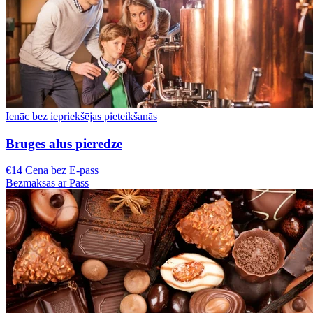
Ienāc bez iepriekšējas pieteikšanās
Bruges alus pieredze
€14 Cena bez E-pass
Bezmaksas ar Pass