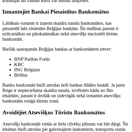
komisijas un valūtas kursi var būtiski atšķirties.
Izmantojiet Bankai Piesaistītus Bankomātus
Labākais variants ir izņemt skaidru naudu bankomātos, kas
piesaistīti labi zināmām Beļģijas bankām. Šīs mašīnas parasti ir
uzticamākas un pārskatāmākas nekā atsevišķi stacionēti tūristu
bankomāti.
Biežāk sastopamās Beļģijas bankas ar bankomātiem ietver:
BNP Paribas Fortis
KBC
ING Belgium
Belfius
Banku bankomāti bieži atrodas tieši bankas filiāles fasādē. Ja jums
Brige ir nepieciešama skaidra nauda, izvēloties kādu no šīm
iekārtām, parasti ir drošāk un izdevīgāk nekā izmantot atsevišķu
bankomātu rosīgā tūristu zonā.
Avoidējiet Atsevišķus Tūristu Bankomātus
Atsevišķi bankomāti vietās ar lielu cilvēku plūsmu var būt dārgi. Šīs
iekārtas bieži atrodas pie galvenajiem laukumiem, transporta zonās