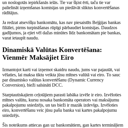
un noslogotās iepirkšanās ielās. Tie var šķist ērti, taču tie var
palielināt izņemšanas komisijas un piedāvāt sliktus konvertēšanas
rādītājus.
Ja redzat atsevišķu bankomātu, kas nav piesaistīts Beļģijas bankas
filiālei, pirms turpināšanas rūpīgi pārbaudiet komisijas. Daudzos
gadījumos, ja ejiet vēl dažas minūtes līdz bankomātam pie bankas,
varat ietaupīt naudu.
Dinamiskā Valūtas Konvertēšana:
Vienmēr Maksājiet Eiro
Izmantojot karti vai izņemot skaidru naudu, jums var pajautāt, vai
vēlaties, lai maksa tiktu veikta jūsu mītnes valūtā vai eiro. To sauc
par dinamisko valūtas konvertēšanu (Dynamic Currency
Conversion), bieži saīsināti DCC.
Starptautiskajiem ceļotājiem parasti labāka izvēle ir eiro. Izvēloties
mītnes valūtu, kursu nosaka bankomāta operators vai maksājumu
pakalpojumu sniedzējs, un tas bieži ir mazāk izdevīgs. Izvēloties
eiro, konvertēšanu veic jūsu pašu banka vai kartes pakalpojumu
sniedzējs.
Šis noteikums attiecas gan uz bankomātiem, gan kartes termināļiem