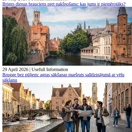
Briges dienas brauciens pret nakšņošanu: kas jums ir piemērotāks?
29 April 2026
|
Usefull Information
Brugge bez pūļiem: agras sākšanas maršruts salīdzinājumā ar vēlu
sākšanu