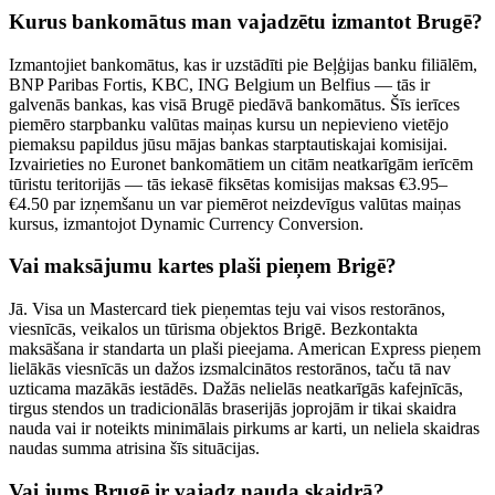
Kurus bankomātus man vajadzētu izmantot Brugē?
Izmantojiet bankomātus, kas ir uzstādīti pie Beļģijas banku filiālēm,
BNP Paribas Fortis, KBC, ING Belgium un Belfius — tās ir
galvenās bankas, kas visā Brugē piedāvā bankomātus. Šīs ierīces
piemēro starpbanku valūtas maiņas kursu un nepievieno vietējo
piemaksu papildus jūsu mājas bankas starptautiskajai komisijai.
Izvairieties no Euronet bankomātiem un citām neatkarīgām ierīcēm
tūristu teritorijās — tās iekasē fiksētas komisijas maksas €3.95–
€4.50 par izņemšanu un var piemērot neizdevīgus valūtas maiņas
kursus, izmantojot Dynamic Currency Conversion.
Vai maksājumu kartes plaši pieņem Brigē?
Jā. Visa un Mastercard tiek pieņemtas teju vai visos restorānos,
viesnīcās, veikalos un tūrisma objektos Brigē. Bezkontakta
maksāšana ir standarta un plaši pieejama. American Express pieņem
lielākās viesnīcās un dažos izsmalcinātos restorānos, taču tā nav
uzticama mazākās iestādēs. Dažās nelielās neatkarīgās kafejnīcās,
tirgus stendos un tradicionālās braserijās joprojām ir tikai skaidra
nauda vai ir noteikts minimālais pirkums ar karti, un neliela skaidras
naudas summa atrisina šīs situācijas.
Vai jums Brugē ir vajadz nauda skaidrā?