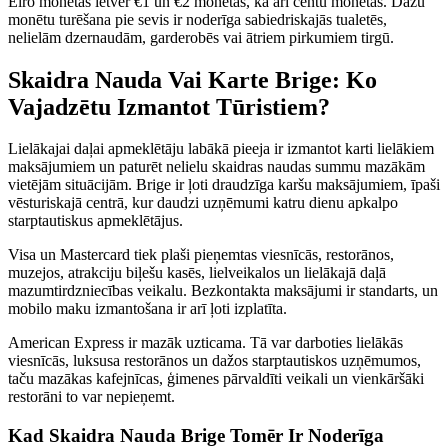
Eiro monētas ietver €1 un €2 monētas, kā arī centu monētas. Dažu
monētu turēšana pie sevis ir noderīga sabiedriskajās tualetēs,
nelielām dzernaudām, garderobēs vai ātriem pirkumiem tirgū.
Skaidra Nauda Vai Karte Brige: Ko
Vajadzētu Izmantot Tūristiem?
Lielākajai daļai apmeklētāju labākā pieeja ir izmantot karti lielākiem
maksājumiem un paturēt nelielu skaidras naudas summu mazākām
vietējām situācijām. Brige ir ļoti draudzīga karšu maksājumiem, īpaši
vēsturiskajā centrā, kur daudzi uzņēmumi katru dienu apkalpo
starptautiskus apmeklētājus.
Visa un Mastercard tiek plaši pieņemtas viesnīcās, restorānos,
muzejos, atrakciju biļešu kasēs, lielveikalos un lielākajā daļā
mazumtirdzniecības veikalu. Bezkontakta maksājumi ir standarts, un
mobilo maku izmantošana ir arī ļoti izplatīta.
American Express ir mazāk uzticama. Tā var darboties lielākās
viesnīcās, luksusa restorānos un dažos starptautiskos uzņēmumos,
taču mazākas kafejnīcas, ģimenes pārvaldīti veikali un vienkāršāki
restorāni to var nepieņemt.
Kad Skaidra Nauda Brige Tomēr Ir Noderīga