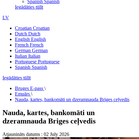
Spanish
Spanish
Iegādāties tūlīt
LV
Croatian
Croatian
Dutch
Dutch
English
English
French
French
German
German
Italian
Italian
Portuguese
Portuguese
Spanish
Spanish
Iegādāties tūlīt
Bruges E-pass
\
Emuārs
\
Nauda, kartes, bankomāti un dzeramnauda Briges ceļvedis
Nauda, kartes, bankomāti un
dzeramnauda Briges ceļvedis
Atjaunināts datums : 02 July 2026