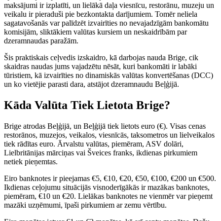
maksājumi ir izplatīti, un lielākā daļa viesnīcu, restorānu, muzeju un
veikalu ir pieraduši pie bezkontakta darījumiem. Tomēr neliela
sagatavošanās var palīdzēt izvairīties no nevajadzīgām bankomātu
komisijām, sliktākiem valūtas kursiem un neskaidrībām par
dzeramnaudas paražām.
Šis praktiskais ceļvedis izskaidro, kā darbojas nauda Brige, cik
skaidras naudas jums vajadzētu nēsāt, kuri bankomāti ir labāki
tūristiem, kā izvairīties no dinamiskās valūtas konvertēšanas (DCC)
un ko vietējie parasti dara, atstājot dzeramnaudu Beļģijā.
Kāda Valūta Tiek Lietota Brige?
Brige atrodas Beļģijā, un Beļģijā tiek lietots euro (€). Visas cenas
restorānos, muzejos, veikalos, viesnīcās, taksometros un lielveikalos
tiek rādītas euro. Ārvalstu valūtas, piemēram, ASV dolāri,
Lielbritānijas mārciņas vai Šveices franks, ikdienas pirkumiem
netiek pieņemtas.
Eiro banknotes ir pieejamas €5, €10, €20, €50, €100, €200 un €500.
Ikdienas ceļojumu situācijās visnoderīgākās ir mazākas banknotes,
piemēram, €10 un €20. Lielākas banknotes ne vienmēr var pieņemt
mazāki uzņēmumi, īpaši pirkumiem ar zemu vērtību.