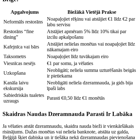
Apgalvojums
Biežākā Vietējā Prakse
Noapaļojiet rēķinu vai atstājiet €1 līdz €2 par
Neformāls restorāns
labu servisu
Restorāns “fine
Atstājiet apmēram 5% līdz 10% tikai par
dining”
izcilu apkalpošanu
Atstājiet nelielas monētas vai noapaļojiet līdz
Kafejnīca vai bārs
nākamajam eiro
Taksometrs
Noapaļojiet līdz tuvākajam eiro
Viesnīcas nesējs
€1 par somu, ja vēlaties
Neobligāti; neliela summa uzturēšanās beigās
Uzkopšana
ir pietiekama
Kanāla laivu
Neobligāti neliela dzeramnauda, ja gids bija
ekskursija
īpaši labs
Sabiedriskās tualetes
Parasti €0,50 līdz €1 monētās
uzraugs
Skaidras Naudas Dzeramnauda Parasti Ir Labāka
Ja vēlaties atstāt dzeramnaudu, skaidra nauda bieži ir vienkāršākais
risinājums. Dažas monētas vai neliela banknote, atstāta uz galda,
Beļģijā šķiet dabiska un ir tiešāka nekā dzeramnaudas pievienošana