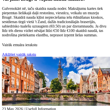
Galvenokārt nē, taču skaidra nauda noder. Maksājumu kartes tiek
pieņemtas lielākajā daļā restorānu, viesnīcu, veikalu un muzeju
Brugē. Skaidrā nauda kļūst nepieciešama ielu ēdināšanas kioskos,
sestdienas tirgū vietā 't Zand, dažās tradicionālajās braserijās,
sabiedrisko tualešu uzraugiem (€0.50) un par dzeramnaudu. Ja divu
līdz trīs dienu vizītei nēsājat līdzi €50 līdz €100 skaidrā naudā, tas
nodrošina pietiekamu elastību, neprasot izņemt lielas summas.
Vairāk emuāra ierakstu
Atklājiet vairāk rakstu
23 May 2026
|
Usefull Information