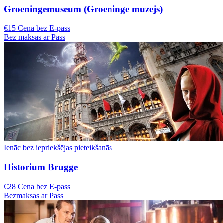
Groeningemuseum (Groeninge muzejs)
€15 Cena bez E-pass
Bez maksas ar Pass
Ienāc bez iepriekšējas pieteikšanās
Historium Brugge
€28 Cena bez E-pass
Bezmaksas ar Pass