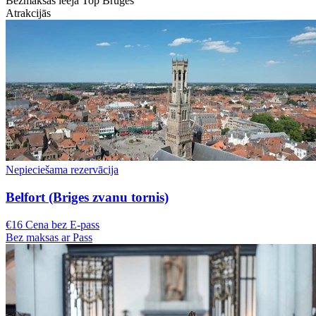
Bezmaksas ieeja Top Bruges
Atrakcijās
Nepieciešama rezervācija
Belfort (Briges zvanu tornis)
€16 Cena bez E-pass
Bez maksas ar Pass