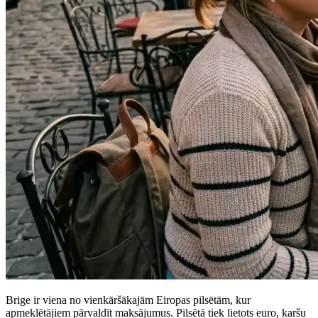
Brige ir viena no vienkāršākajām Eiropas pilsētām, kur
apmeklētājiem pārvaldīt maksājumus. Pilsētā tiek lietots euro, karšu