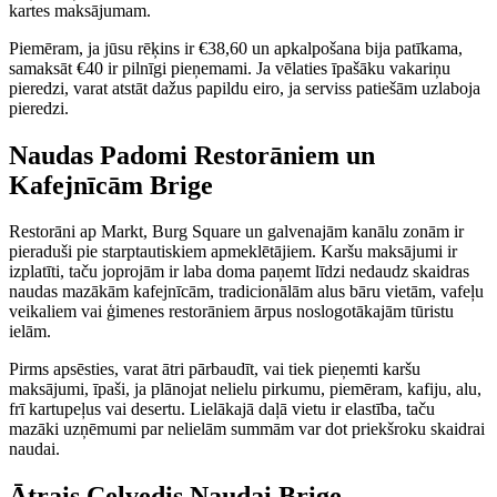
kartes maksājumam.
Piemēram, ja jūsu rēķins ir €38,60 un apkalpošana bija patīkama,
samaksāt €40 ir pilnīgi pieņemami. Ja vēlaties īpašāku vakariņu
pieredzi, varat atstāt dažus papildu eiro, ja serviss patiešām uzlaboja
pieredzi.
Naudas Padomi Restorāniem un
Kafejnīcām Brige
Restorāni ap Markt, Burg Square un galvenajām kanālu zonām ir
pieraduši pie starptautiskiem apmeklētājiem. Karšu maksājumi ir
izplatīti, taču joprojām ir laba doma paņemt līdzi nedaudz skaidras
naudas mazākām kafejnīcām, tradicionālām alus bāru vietām, vafeļu
veikaliem vai ģimenes restorāniem ārpus noslogotākajām tūristu
ielām.
Pirms apsēsties, varat ātri pārbaudīt, vai tiek pieņemti karšu
maksājumi, īpaši, ja plānojat nelielu pirkumu, piemēram, kafiju, alu,
frī kartupeļus vai desertu. Lielākajā daļā vietu ir elastība, taču
mazāki uzņēmumi par nelielām summām var dot priekšroku skaidrai
naudai.
Ātrais Ceļvedis Naudai Brige