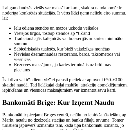
Lai gan daudzās vietās var maksāt ar karti, skaidra nauda tomēr ir
noderīga konkrētās situācijās. Ir vērts līdzi ņemt nelielu eiro summu,
lai:
Ielu ēdiena stendos un mazos uzkodu veikalos
Vietējos tirgos, tostarp stendos ap “t Zand
Tradicionālajās kafejnīcās vai brasserijās ar kartes minimālo
summu
Sabiedriskajās tualetēs, kur bieži vajadzīgas monētas
Nevielas dzeramnaudas restorānos, bāros, taksometros vai
viesnīcās
Rezerves maksājums, ja kartes terminālis uz brīdi nav
pieejams
Īsai divu vai trīs dienu vizītei parasti pietiek ar aptuveni €50–€100
skaidrā naudā. Tad lielākajai daļai maltīšu, atrakciju apmeklējumiem,
iepirkšanās un viesnīcas maksājumiem var izmantot savu karti.
Bankomāti Brige: Kur Izņemt Naudu
Bankomāti ir pieejami Briges centrā, netālu no iepirkšanās ielām, ap
Markt, netālu no dzelzceļa stacijas un banku filiāļu tuvumā. Tomēr
tūristiem jāpievērš uzmanība tam, kāda tipa bankomātu izmanto, jo