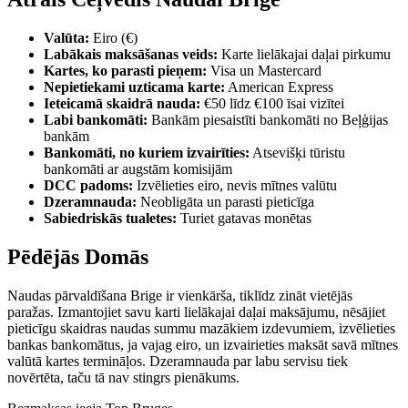
Valūta:
Eiro (€)
Labākais maksāšanas veids:
Karte lielākajai daļai pirkumu
Kartes, ko parasti pieņem:
Visa un Mastercard
Nepietiekami uzticama karte:
American Express
Ieteicamā skaidrā nauda:
€50 līdz €100 īsai vizītei
Labi bankomāti:
Bankām piesaistīti bankomāti no Beļģijas
bankām
Bankomāti, no kuriem izvairīties:
Atsevišķi tūristu
bankomāti ar augstām komisijām
DCC padoms:
Izvēlieties eiro, nevis mītnes valūtu
Dzeramnauda:
Neobligāta un parasti pieticīga
Sabiedriskās tualetes:
Turiet gatavas monētas
Pēdējās Domās
Naudas pārvaldīšana Brige ir vienkārša, tiklīdz zināt vietējās
paražas. Izmantojiet savu karti lielākajai daļai maksājumu, nēsājiet
pieticīgu skaidras naudas summu mazākiem izdevumiem, izvēlieties
bankas bankomātus, ja vajag eiro, un izvairieties maksāt savā mītnes
valūtā kartes termināļos. Dzeramnauda par labu servisu tiek
novērtēta, taču tā nav stingrs pienākums.