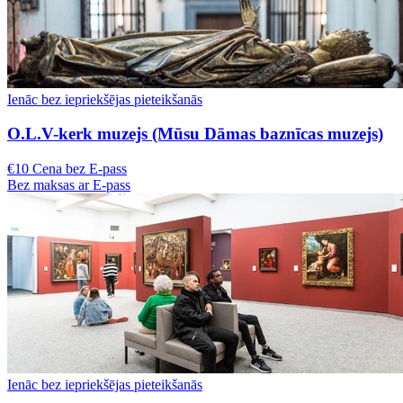
Ienāc bez iepriekšējas pieteikšanās
O.L.V-kerk muzejs (Mūsu Dāmas baznīcas muzejs)
€10 Cena bez E-pass
Bez maksas ar E-pass
Ienāc bez iepriekšējas pieteikšanās