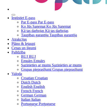
Iegūstiet E-pass
Par E-pass
Par E-pass
Ko Jūs Saņemat
Ko Jūs Saņemat
Kā tas darbojas
Kā tas darbojas
Taupības garantija
Taupības garantija
Atrakcijas
Plāno & Ietaupi
Cenas un ilgumi
Palīdzība
BUJ
BUJ
Emuārs
Emuārs
Sazinieties ar mums
Sazinieties ar mums
Grupas pieprasījumi
Grupas pieprasījumi
Valoda
Croatian
Croatian
Dutch
Dutch
English
English
French
French
German
German
Italian
Italian
Portuguese
Portuguese