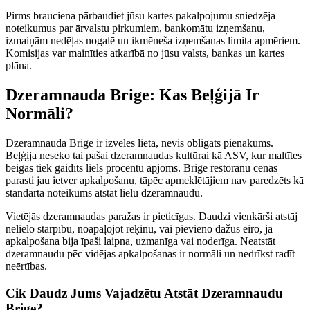
Pirms brauciena pārbaudiet jūsu kartes pakalpojumu sniedzēja
noteikumus par ārvalstu pirkumiem, bankomātu izņemšanu,
izmaiņām nedēļas nogalē un ikmēneša izņemšanas limita apmēriem.
Komisijas var mainīties atkarībā no jūsu valsts, bankas un kartes
plāna.
Dzeramnauda Brige: Kas Beļģijā Ir
Normāli?
Dzeramnauda Brige ir izvēles lieta, nevis obligāts pienākums.
Beļģija neseko tai pašai dzeramnaudas kultūrai kā ASV, kur maltītes
beigās tiek gaidīts liels procentu apjoms. Brige restorānu cenas
parasti jau ietver apkalpošanu, tāpēc apmeklētājiem nav paredzēts kā
standarta noteikums atstāt lielu dzeramnaudu.
Vietējās dzeramnaudas paražas ir pieticīgas. Daudzi vienkārši atstāj
nelielo starpību, noapaļojot rēķinu, vai pievieno dažus eiro, ja
apkalpošana bija īpaši laipna, uzmanīga vai noderīga. Neatstāt
dzeramnaudu pēc vidējas apkalpošanas ir normāli un nedrīkst radīt
neērtības.
Cik Daudz Jums Vajadzētu Atstāt Dzeramnaudu
Brige?