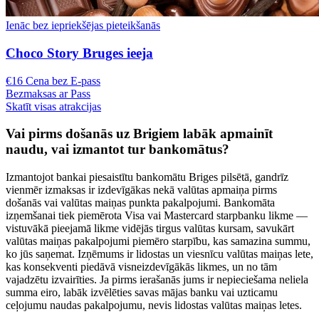
Ienāc bez iepriekšējas pieteikšanās
Choco Story Bruges ieeja
€16 Cena bez E-pass
Bezmaksas ar Pass
Skatīt visas atrakcijas
Vai pirms došanās uz Brigiem labāk apmainīt
naudu, vai izmantot tur bankomātus?
Izmantojot bankai piesaistītu bankomātu Briges pilsētā, gandrīz
vienmēr izmaksas ir izdevīgākas nekā valūtas apmaiņa pirms
došanās vai valūtas maiņas punkta pakalpojumi. Bankomāta
izņemšanai tiek piemērota Visa vai Mastercard starpbanku likme —
vistuvākā pieejamā likme vidējās tirgus valūtas kursam, savukārt
valūtas maiņas pakalpojumi piemēro starpību, kas samazina summu,
ko jūs saņemat. Izņēmums ir lidostas un viesnīcu valūtas maiņas lete,
kas konsekventi piedāvā visneizdevīgākās likmes, un no tām
vajadzētu izvairīties. Ja pirms ierašanās jums ir nepieciešama neliela
summa eiro, labāk izvēlēties savas mājas banku vai uzticamu
ceļojumu naudas pakalpojumu, nevis lidostas valūtas maiņas letes.