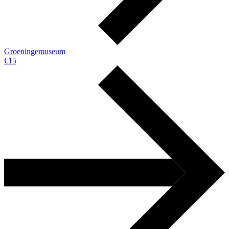
Groeningemuseum
€15