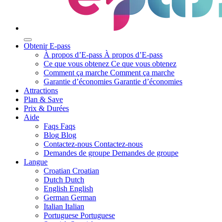
Obtenir E-pass
À propos d’E-pass
À propos d’E-pass
Ce que vous obtenez
Ce que vous obtenez
Comment ça marche
Comment ça marche
Garantie d’économies
Garantie d’économies
Attractions
Plan & Save
Prix & Durées
Aide
Faqs
Faqs
Blog
Blog
Contactez-nous
Contactez-nous
Demandes de groupe
Demandes de groupe
Langue
Croatian
Croatian
Dutch
Dutch
English
English
German
German
Italian
Italian
Portuguese
Portuguese