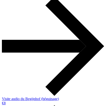
Visite audio du Begijnhof (béguinage)
€8