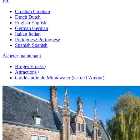
FR
Croatian
Croatian
Dutch
Dutch
English
English
German
German
Italian
Italian
Portuguese
Portuguese
Spanish
Spanish
Acheter maintenant
Bruges E-pass
\
Attractions
\
Guide audio de Minnewater (lac de l’Amour)