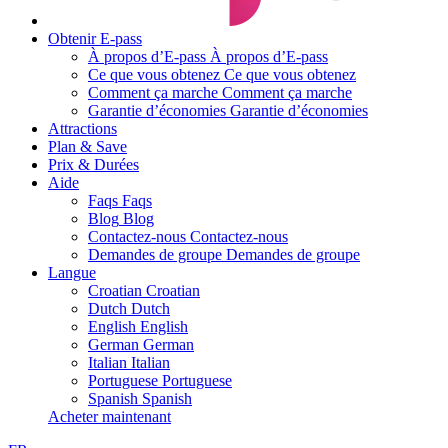
Obtenir E-pass
À propos d’E-pass
À propos d’E-pass
Ce que vous obtenez
Ce que vous obtenez
Comment ça marche
Comment ça marche
Garantie d’économies
Garantie d’économies
Attractions
Plan & Save
Prix & Durées
Aide
Faqs
Faqs
Blog
Blog
Contactez-nous
Contactez-nous
Demandes de groupe
Demandes de groupe
Langue
Croatian
Croatian
Dutch
Dutch
English
English
German
German
Italian
Italian
Portuguese
Portuguese
Spanish
Spanish
Acheter maintenant