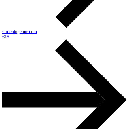
Groeningemuseum
€15