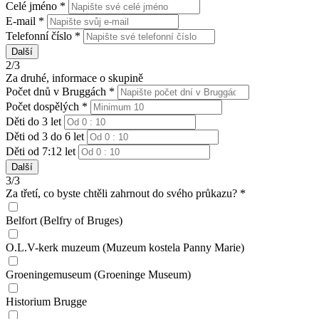
Celé jméno *
E-mail *
Telefonní číslo *
Další
2/3
Za druhé, informace o skupině
Počet dnů v Bruggách *
Počet dospělých *
Děti do 3 let
Děti od 3 do 6 let
Děti od 7:12 let
Další
3/3
Za třetí, co byste chtěli zahrnout do svého průkazu? *
Belfort (Belfry of Bruges)
O.L.V-kerk muzeum (Muzeum kostela Panny Marie)
Groeningemuseum (Groeninge Museum)
Historium Brugge