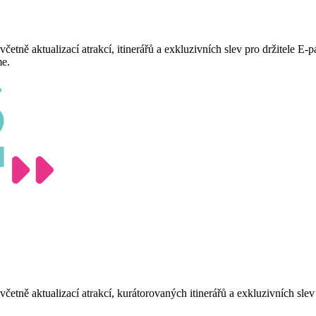
etně aktualizací atrakcí, itinerářů a exkluzivních slev pro držitele E-p
me.
tně aktualizací atrakcí, kurátorovaných itinerářů a exkluzivních slev p