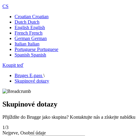
CS
Croatian
Croatian
Dutch
Dutch
English
English
French
French
German
German
Italian
Italian
Portuguese
Portuguese
Spanish
Spanish
Koupit teď
Bruges E-pass
\
Skupinové dotazy
Skupinové dotazy
Přijíždíte do Brugge jako skupina? Kontaktujte nás a získejte nabídku
1/3
Nejprve, Osobní údaje