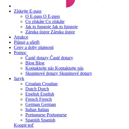
Získejte E-pass
O E-pass
O E-pass
Co získáte
Co získáte
Jak to funguje
Jak to funguje
Záruka úspor
Záruka úspor
Atrakce
Plánuj a ušetři
Ceny a doby platnosti
Pomoc
Časté dotazy
Časté dotazy
Blog
Blog
Kontaktujte nás
Kontaktujte nás
Skupinové dotazy
Skupinové dotazy
Jazyk
Croatian
Croatian
Dutch
Dutch
English
English
French
French
German
German
Italian
Italian
Portuguese
Portuguese
Spanish
Spanish
Koupit teď