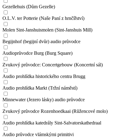
Gezellehuis (Dům Gezelle)
O.L.V. ter Potterie (Naše Paní z hrnčířství)
Molen Sint-Janshuismolen (Sint-Janshuis Mill)
Begijnhof (begijní dvůr) audio průvodce
Audioprůvodce Burg (Burg Square)
Zvukový průvodce: Concertgebouw (Koncertní sál)
Audio prohlídka historického centra Brugg
Audio prohlídka Markt (Tržní náměstí)
Minnewater (Jezero lásky) audio průvodce
Zvukový průvodce Rozenhoedkaai (Růžencové molo)
Audio prohlídka katedrály Sint-Salvatorskathedraal
Audio průvodce vlámskými primitivi