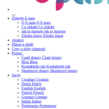
Získejte E-pass
O E-pass
O E-pass
Co získáte
Co získáte
Jak to funguje
Jak to funguje
Záruka úspor
Záruka úspor
Atrakce
Plánuj a ušetři
Ceny a doby platnosti
Pomoc
Časté dotazy
Časté dotazy
Blog
Blog
Kontaktujte nás
Kontaktujte nás
Skupinové dotazy
Skupinové dotazy
Jazyk
Croatian
Croatian
Dutch
Dutch
English
English
French
French
German
German
Italian
Italian
Portuguese
Portuguese