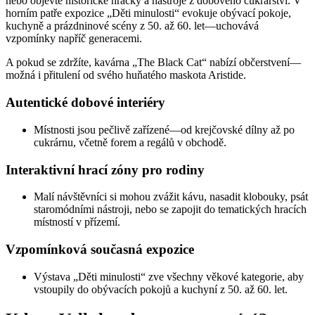
nebo objevte historické hračky a nástroje z dobového cukrářství. V
horním patře expozice „Děti minulosti“ evokuje obývací pokoje,
kuchyně a prázdninové scény z 50. až 60. let—uchovává
vzpomínky napříč generacemi.
A pokud se zdržíte, kavárna „The Black Cat“ nabízí občerstvení—
možná i přitulení od svého huňatého maskota Aristide.
Autentické dobové interiéry
Místnosti jsou pečlivě zařízené—od krejčovské dílny až po
cukrárnu, včetně forem a regálů v obchodě.
Interaktivní hrací zóny pro rodiny
Malí návštěvníci si mohou zvážit kávu, nasadit klobouky, psát
staromódními nástroji, nebo se zapojit do tematických hracích
místností v přízemí.
Vzpomínková současná expozice
Výstava „Děti minulosti“ zve všechny věkové kategorie, aby
vstoupily do obývacích pokojů a kuchyní z 50. až 60. let.