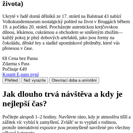
života)
Ukryté v řadě domů dělníků ze 17. století na Balstraat 43 nabízí
Volkskundemuseum nostalgický pohled na život v Bruggách během
19. a počátku 20. století. Procházejte autentickou krejčovskou
dílnou, lékárnou, cukrárnou a obchodem se smíšeným zbožím—
každý pokoj je plný dobových artefaktů, jako jsou formy na
čokoládu, dětské hry a sladké upomínkové předměty, které vás
přenesou v čase.
€8 Cena bez Passu
Zdarma s Pass
Počínaje €49
Koupit E-pass nyní
Přehled
Než vyrazíte
Otevírací doba a umístění
Jak dlouho trvá návštěva a kdy je
nejlepší čas?
Počítejte alespoň 1–2 hodiny. Navštivte ráno, kdy je atmosféra tišší a
zážitek víc vybízí k zamyšlení. Zvlášť se to vyplatí s rodinou,
protože interaktivní expozice jsou promyšleně navržené pro všechny
věkové kategorie.