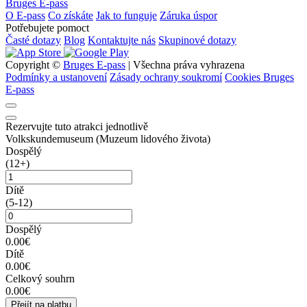
Bruges E-pass
O E-pass
Co získáte
Jak to funguje
Záruka úspor
Potřebujete pomoct
Časté dotazy
Blog
Kontaktujte nás
Skupinové dotazy
Copyright ©
Bruges E-pass
| Všechna práva vyhrazena
Podmínky a ustanovení
Zásady ochrany soukromí
Cookies Bruges
E-pass
Rezervujte tuto atrakci jednotlivě
Volkskundemuseum (Muzeum lidového života)
Dospělý
(12+)
Dítě
(5-12)
Dospělý
0.00€
Dítě
0.00€
Celkový souhrn
0.00€
Přejít na platbu