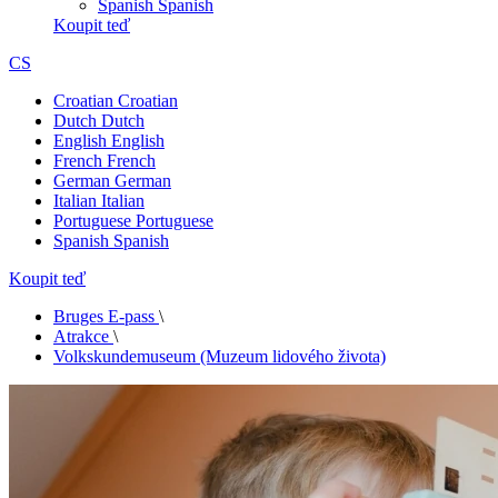
Spanish
Spanish
Koupit teď
CS
Croatian
Croatian
Dutch
Dutch
English
English
French
French
German
German
Italian
Italian
Portuguese
Portuguese
Spanish
Spanish
Koupit teď
Bruges E-pass
\
Atrakce
\
Volkskundemuseum (Muzeum lidového života)