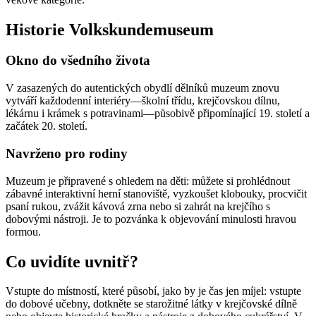
Historie Volkskundemuseum
Okno do všedního života
V zasazených do autentických obydlí dělníků muzeum znovu
vytváří každodenní interiéry—školní třídu, krejčovskou dílnu,
lékárnu i krámek s potravinami—působivě připomínající 19. století a
začátek 20. století.
Navrženo pro rodiny
Muzeum je připravené s ohledem na děti: můžete si prohlédnout
zábavné interaktivní herní stanoviště, vyzkoušet klobouky, procvičit
psaní rukou, zvážit kávová zrna nebo si zahrát na krejčího s
dobovými nástroji. Je to pozvánka k objevování minulosti hravou
formou.
Co uvidíte uvnitř?
Vstupte do místností, které působí, jako by je čas jen míjel: vstupte
do dobové učebny, dotkněte se starožitné látky v krejčovské dílně