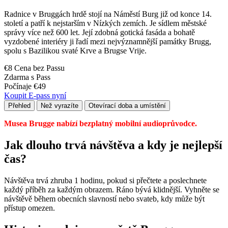
Radnice v Bruggách hrdě stojí na Náměstí Burg již od konce 14.
století a patří k nejstarším v Nízkých zemích. Je sídlem městské
správy více než 600 let. Její zdobná gotická fasáda a bohatě
vyzdobené interiéry ji řadí mezi nejvýznamnější památky Brugg,
spolu s Bazilikou svaté Krve a Brugse Vrije.
€8 Cena bez Passu
Zdarma s Pass
Počínaje €49
Koupit E-pass nyní
Přehled
Než vyrazíte
Otevírací doba a umístění
Musea Brugge nabízí bezplatný mobilní audioprůvodce.
Jak dlouho trvá návštěva a kdy je nejlepší
čas?
Návštěva trvá zhruba 1 hodinu, pokud si přečtete a poslechnete
každý příběh za každým obrazem. Ráno bývá klidnější. Vyhněte se
návštěvě během obecních slavností nebo svateb, kdy může být
přístup omezen.