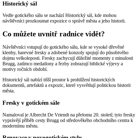
Historický sál
Vedle gotického sálu se nachází Historický sál, kde mohou
návštěvníci prozkoumat expozice o správě města a jeho historii.
Co můžete uvnitř radnice vidět?
Návštěvníci vstupují do gotického sálu, kde se vysoké dřevěné
klenby, barevné fresky a zdobené konzoly spojují do působivého
dojmu velkoleposti. Fresky zachycují důležité momenty z minulosti
Brugg, zatímco medailony a řezby zobrazují biblické výjevy a
motivy ročních období.
Historický sál nabízí tišší prostor k prohlížení historických
dokumentů, artefaktů a expozic, které vysvětlují politickou historii
města.
Fresky v gotickém sále
Namaloval je Albrecht De Vriendt na přelomu 20. století; tyto fresky
vyprávějí příběh cesty Brugg od středověkého obchodního centra k
modernímu městu.
Renovace v novogotickém stylu