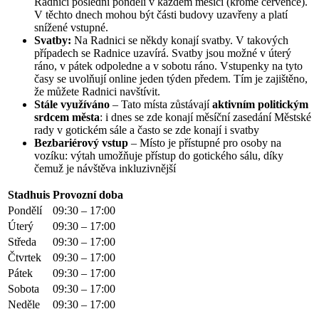
Radnici poslední pondělí v každém měsíci (kromě července).
V těchto dnech mohou být části budovy uzavřeny a platí
snížené vstupné.
Svatby:
Na Radnici se někdy konají svatby. V takových
případech se Radnice uzavírá. Svatby jsou možné v úterý
ráno, v pátek odpoledne a v sobotu ráno. Vstupenky na tyto
časy se uvolňují online jeden týden předem. Tím je zajištěno,
že můžete Radnici navštívit.
Stále využíváno
– Tato místa zůstávají
aktivním politickým
srdcem města
: i dnes se zde konají měsíční zasedání Městské
rady v gotickém sále a často se zde konají i svatby
Bezbariérový vstup
– Místo je přístupné pro osoby na
vozíku: výtah umožňuje přístup do gotického sálu, díky
čemuž je návštěva inkluzivnější
Stadhuis
Provozní doba
Pondělí
09:30 – 17:00
Úterý
09:30 – 17:00
Středa
09:30 – 17:00
Čtvrtek
09:30 – 17:00
Pátek
09:30 – 17:00
Sobota
09:30 – 17:00
Neděle
09:30 – 17:00