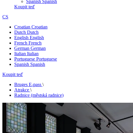
Spanish
Spanish
Koupit teď
CS
Croatian
Croatian
Dutch
Dutch
English
English
French
French
German
German
Italian
Italian
Portuguese
Portuguese
Spanish
Spanish
Koupit teď
Bruges E-pass
\
Atrakce
\
Radnice (městská radnice)