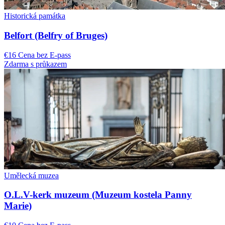
Historická památka
Belfort (Belfry of Bruges)
€16 Cena bez E-pass
Zdarma s průkazem
Umělecká muzea
O.L.V-kerk muzeum (Muzeum kostela Panny
Marie)