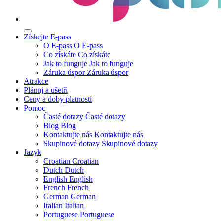
Získejte E-pass
O E-pass
O E-pass
Co získáte
Co získáte
Jak to funguje
Jak to funguje
Záruka úspor
Záruka úspor
Atrakce
Plánuj a ušetři
Ceny a doby platnosti
Pomoc
Časté dotazy
Časté dotazy
Blog
Blog
Kontaktujte nás
Kontaktujte nás
Skupinové dotazy
Skupinové dotazy
Jazyk
Croatian
Croatian
Dutch
Dutch
English
English
French
French
German
German
Italian
Italian
Portuguese
Portuguese