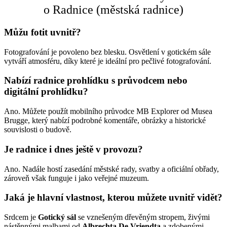
o Radnice (městská radnice)
Můžu fotit uvnitř?
Fotografování je povoleno bez blesku. Osvětlení v gotickém sále
vytváří atmosféru, díky které je ideální pro pečlivé fotografování.
Nabízí radnice prohlídku s průvodcem nebo
digitální prohlídku?
Ano. Můžete použít mobilního průvodce MB Explorer od Musea
Brugge, který nabízí podrobné komentáře, obrázky a historické
souvislosti o budově.
Je radnice i dnes ještě v provozu?
Ano. Nadále hostí zasedání městské rady, svatby a oficiální obřady,
zároveň však funguje i jako veřejné muzeum.
Jaká je hlavní vlastnost, kterou můžete uvnitř vidět?
Srdcem je
Gotický sál
se vznešeným dřevěným stropem, živými
nástěnnými malbami od
Albrechta De Vriendta
a zdobenými