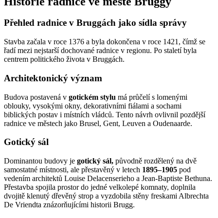
Historie radnice ve městě Bruggy
Přehled radnice v Bruggách jako sídla správy
Stavba začala v roce 1376 a byla dokončena v roce 1421, čímž se
řadí mezi nejstarší dochované radnice v regionu. Po staletí byla
centrem politického života v Bruggách.
Architektonický význam
Budova postavená v
gotickém stylu
má průčelí s lomenými
oblouky, vysokými okny, dekorativními fiálami a sochami
biblických postav i místních vládců. Tento návrh ovlivnil pozdější
radnice ve městech jako Brusel, Gent, Leuven a Oudenaarde.
Gotický sál
Dominantou budovy je
gotický sál,
původně rozdělený na dvě
samostatné místnosti, ale přestavěný v letech
1895–1905
pod
vedením architektů Louise Delacenserieho a Jean-Baptiste Bethuna.
Přestavba spojila prostor do jedné velkolepé komnaty, doplnila
dvojitě klenutý dřevěný strop a vyzdobila stěny freskami Albrechta
De Vriendta znázorňujícími historii Brugg.