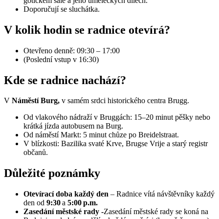
gotickém sále a jeho uměleckých dílech.
Doporučují se sluchátka.
V kolik hodin se radnice otevírá?
Otevřeno denně: 09:30 – 17:00
(Poslední vstup v 16:30)
Kde se radnice nachází?
V
Náměstí Burg,
v samém srdci historického centra Brugg.
Od vlakového nádraží v Bruggách: 15–20 minut pěšky nebo
krátká jízda autobusem na Burg.
Od náměstí Markt: 5 minut chůze po Breidelstraat.
V blízkosti: Bazilika svaté Krve, Brugse Vrije a starý registr
občanů.
Důležité poznámky
Otevírací doba každý den
– Radnice vítá návštěvníky každý
den od
9:30
a
5:00 p.m.
Zasedání městské rady -
Zasedání městské rady se koná na