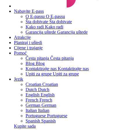
Nabavite E-pass
O E-passu
O E-passu
Šta dobivate
Šta dobivate
Kako radi
Kako radi
Garancija uštede
Garancija uštede
Atrakcije
Planiraj i uštedi
Cijene i trajanje
Pomoć
Česta pitanja
Česta pitanja
Blog
Blog
Kontaktirajte nas
Kontaktirajte nas
Upiti za grupe
Upiti za grupe
Jezik
Croatian
Croatian
Dutch
Dutch
English
English
French
French
German
German
Italian
Italian
Portuguese
Portuguese
Spanish
Spanish
Kupite sada