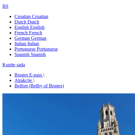
BS
Croatian
Croatian
Dutch
Dutch
English
English
French
French
German
German
Italian
Italian
Portuguese
Portuguese
Spanish
Spanish
Kupite sada
Bruges E-pass
\
Atrakcije
\
Belfort (Belfry of Bruges)