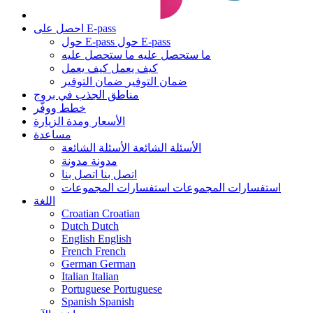
احصل على E-pass
حول E-pass
حول E-pass
ما ستحصل عليه
ما ستحصل عليه
كيف يعمل
كيف يعمل
ضمان التوفير
ضمان التوفير
مناطق الجذب في بروج
خطط ووفّر
الأسعار ومدة الزيارة
مساعدة
الأسئلة الشائعة
الأسئلة الشائعة
مدونة
مدونة
اتصل بنا
اتصل بنا
استفسارات المجموعات
استفسارات المجموعات
اللغة
Croatian
Croatian
Dutch
Dutch
English
English
French
French
German
German
Italian
Italian
Portuguese
Portuguese
Spanish
Spanish