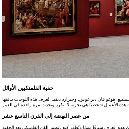
حقبة الفلمنكيين الأوائل
ينغ، هوغو فان دير غوس، وجيرارد ديفيد. تُعرف هذه اللوحات بدقتها
من عصر النهضة إلى القرن التاسع عشر
 القاعات، ستقابل أعمالًا من فترتي عصر النهضة والباروك، تليها لوحات كلاسيكية جديدة وواقعية من القرنين الـ18 والـ19. تمنحك هذه الغرف سياقًا مهمًا وتُظهر كيف تطور الفن الفلمنكي بعد الحقبة