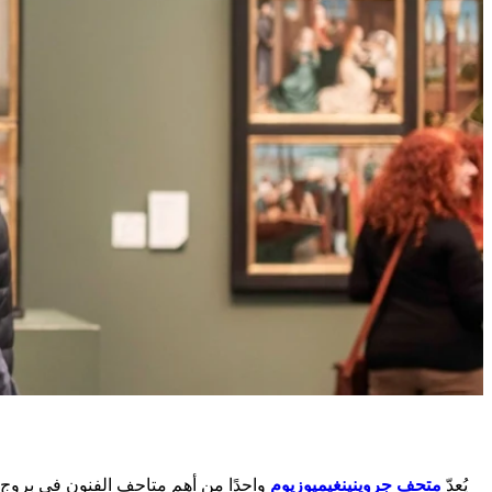
يُعدّ
متحف جروينينغيميوزيوم
واحدًا من أهم متاحف الفنون في بروج، 