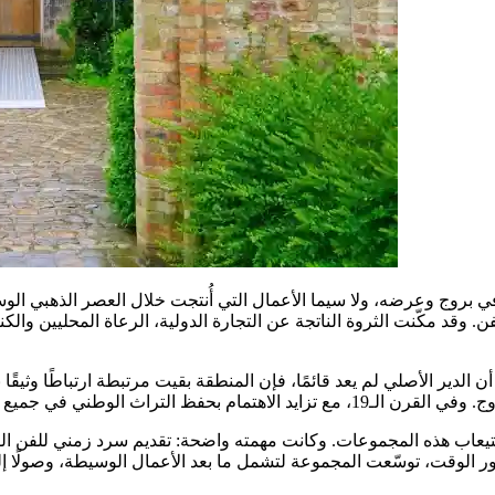
 بروج وعرضه، ولا سيما الأعمال التي أُنتجت خلال العصر الذهبي الوس
والفن. وقد مكّنت الثروة الناتجة عن التجارة الدولية، الرعاة المحليين و
يث في عام 1930 كمكان مخصص لاستيعاب هذه المجموعات. وكانت مهمته واضحة: تقديم سرد 
رور الوقت، توسّعت المجموعة لتشمل ما بعد الأعمال الوسيطة، وصولًا إل