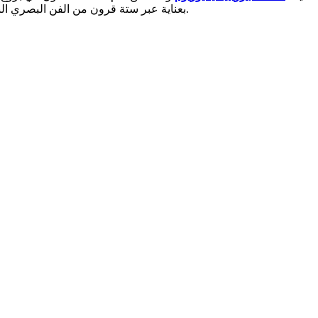
بعناية عبر ستة قرون من الفن البصري البلجيكي. لكن هل يستحق الأمر إضافته إلى خط سيرك في بروج؟ الجواب القصير هو نعم، خصوصًا إذا كنت ترغب في فهم الروح الفنية للمدينة.