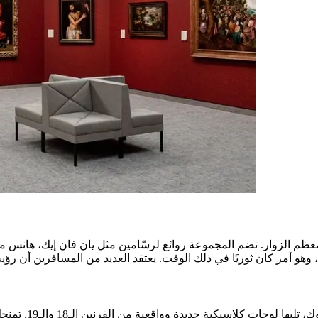
 الزوار. تضم المجموعة روائع لرسّامين مثل يان فان إيك، هانس ميمل
أثناء تنقّلك بين