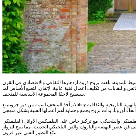
يط للمدينة. بلغت بروج ذروة ازدهارها الثقافي والاقتصادي في القرن
الكنائس والنقابات من تكليف أعمال فنية عالية الإتقان، لتضع الأساس لما
سيصبح لاحقًا المجموعة الأساسية للمتحف.
يأخذ المتحف اسمه من دير جروينينغِ Abbey الوسيط السابق، الذي كان موجودًا بالقرب من موقعه الحالي. ورغم أن الدير الأصلي لم يعد قائمًا، فإن المنطقة بقيت مرتبطة ارتباطًا وثيقًا بالهوية التاريخية والثقافية
زمني للفن الفلمنكي والبلجيكي، مع تركيز خاص على الفلمنكيين الأوائل (الفليمنكي
ى فن عصر النهضة والباروك والفن البلجيكي الحديث، مما يتيح للزوار
تتبّع التطور الفني عبر قرون.