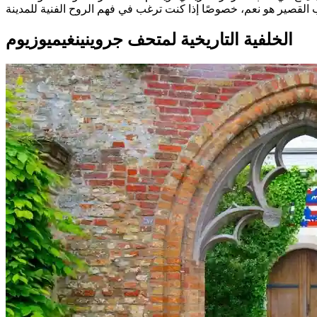
الخلفية التاريخية لمتحف جروينينغيميوزيوم