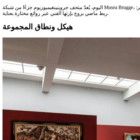
اليوم، يُعدّ متحف جروينينغيميوزيوم جزءًا من شبكة Musea Brugge، ويُعترف به دوليًا باعتباره واحدًا من أهم المؤسسات لدراسة الفن في الأراضي المنخفضة المبكر. وظلّت مهمته التاريخية كما هي دون تغيير:
ربط ماضي بروج بإرثها الفني عبر روائع مختارة بعناية.
هيكل ونطاق المجموعة