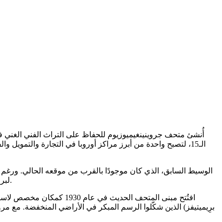
أُنشئ متحف جروينينغيميوزيوم للحفاظ على التراث الفني الغني في
الـ15، لتصبح واحدة من أبرز مراكز أوروبا في التجارة والتمويل 
لبروج. وفي القرن الـ19، مع تزايد الاهتمام بحفظ التراث الوطني في جميع أنحاء أوروبا، بدأت بروج بجمع وحماية أهم أعمالها الفنية بشكل منهجي.
افتُتح مبنى المتحف الحد
برِيميتيفز) الذين شكّلوا الرسم المبكر في الأراضي المنخفضة. مع م