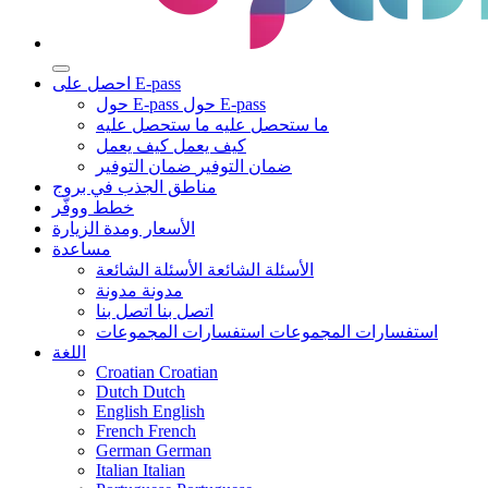
احصل على E-pass
حول E-pass
حول E-pass
ما ستحصل عليه
ما ستحصل عليه
كيف يعمل
كيف يعمل
ضمان التوفير
ضمان التوفير
مناطق الجذب في بروج
خطط ووفّر
الأسعار ومدة الزيارة
مساعدة
الأسئلة الشائعة
الأسئلة الشائعة
مدونة
مدونة
اتصل بنا
اتصل بنا
استفسارات المجموعات
استفسارات المجموعات
اللغة
Croatian
Croatian
Dutch
Dutch
English
English
French
French
German
German
Italian
Italian