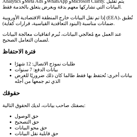
Analytics وMeta Ads وWhatsApp وMicrosoft Clarity. يتم تقليل
البيانات التي نشاركها معهم بدقة وبغرض يتعلق بالخدمة فقط.
إذا تم نقل البيانات خارج المنطقة الاقتصادية الأوروبية (EEA)، تُطبق
ضمانات مناسبة (البنود التعاقدية القياسية، قرارات كفاية).
عند العمل مع مُعالجي البيانات، نُبرم اتفاقيات معالجة البيانات
لضمان التعامل الصحيح.
فترة الاحتفاظ
طلبات نموذج الاتصال: 12 شهرًا
بيانات الدفع: 7 سنوات
بيانات أخرى: تُحتفظ بها فقط طالما كان ذلك ضروريًا للغرض
الذي تم جمعها من أجله
حقوقك
بصفتك صاحب بيانات، لديك الحقوق التالية:
حق الوصول
حق التصحيح
حق محو البيانات
حق قابلية نقل البيانات