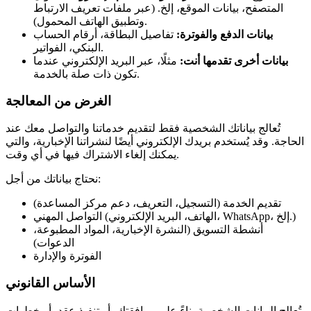
المتصفح، بيانات الموقع، إلخ. (عبر ملفات تعريف الارتباط
وتطبيق الهاتف المحمول).
بيانات الدفع والفوترة:
تفاصيل البطاقة، أرقام الحساب
البنكي، الفواتير.
بيانات أخرى تقدمها أنت:
مثلًا، عبر البريد الإلكتروني عندما
تكون ذات صلة بالخدمة.
الغرض من المعالجة
تُعالج بياناتك الشخصية فقط لتقديم خدماتنا والتواصل معك عند
الحاجة. وقد يُستخدم بريدك الإلكتروني أيضًا لنشراتنا الإخبارية، والتي
يمكنك إلغاء الاشتراك فيها في أي وقت.
نحتاج بياناتك من أجل:
تقديم الخدمة (التسجيل، التعريف، دعم مركز المساعدة)
التواصل المهني (الهاتف، البريد الإلكتروني، WhatsApp، إلخ.)
أنشطة التسويق (النشرة الإخبارية، المواد المطبوعة،
الدعوات)
الفوترة والإدارة
الأساس القانوني
تُعالج البيانات الشخصية بناءً على موافقتك، أو تنفيذ عقد، أو خطوات