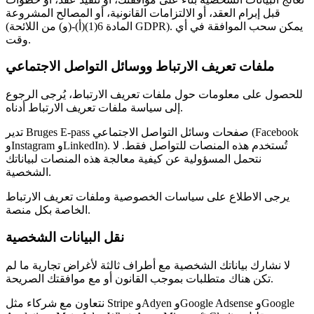
قبل إبرام العقد، أو الالتزامات القانونية، أو المصالح المشروعة
(المادة 6(1)(أ)-(و) من اللائحة GDPR). يمكن سحب الموافقة في أي
وقت.
ملفات تعريف الارتباط ووسائل التواصل الاجتماعي
للحصول على معلومات حول ملفات تعريف الارتباط، يُرجى الرجوع
إلى سياسة ملفات تعريف الارتباط أدناه.
تدير Bruges E-pass صفحات وسائل التواصل الاجتماعي (Facebook
وInstagram وLinkedIn). تُستخدم هذه المنصات للتواصل فقط. لا
نتحمل المسؤولية عن كيفية معالجة هذه المنصات لبياناتك
الشخصية.
يرجى الاطلاع على سياسات الخصوصية وملفات تعريف الارتباط
الخاصة بكل منصة.
نقل البيانات الشخصية
لا نشارك بياناتك الشخصية مع أطراف ثالثة لأغراض تجارية ما لم
تكن هناك متطلبات بموجب القانون أو مع موافقتك الصريحة.
نتعاون مع شركاء مثل Stripe وAdyen وGoogle Adsense وGoogle