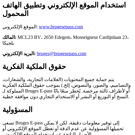
استخدام الموقع الإلكتروني وتطبيق الهاتف
المحمول
www.brugesepass.com
الموقع الإلكتروني:
MCL23 BV، 2650 Edegem، Monseigneur Cardijnlaan 23،
المالك:
بلجيكا
bruges@brugesepass.com
البريد الإلكتروني:
حقوق الملكية الفكرية
يتم حماية جميع المحتويات (العلامات التجارية، والشعارات،
والتصاميم، والصور، والنصوص، إلخ.) بموجب حقوق الملكية الفكرية
المملوكة لـ Bruges E-pass أو لأطراف ثالثة مرخصة. يُحظر منعًا باتًا
النسخ أو التوزيع أو النشر أو الاستخدام التجاري دون موافقة خطية.
المسؤولية
تسعى Bruges E-pass إلى توفير معلومات دقيقة، لكن لا يمكن
تحميلها المسؤولية عن عدم الدقة أو تعطل الموقع الإلكتروني أو
الأضرار الناتجة عن استخدام الموقع الإلكتروني.