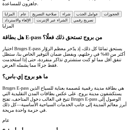
جاهزون للمساعدة.
الحجوزات
عوامل الجذب
شراء
صلاحية التصريح
عام
المزايا
تصريح رقمي
الشراء عبر الإنترنت
الإلغاء والاسترداد
المزايا
هل بطاقة E-pass من بروج تستحق ذلك فعلًا؟
يستحق تمامًا كل ذلك، إذ يدّخر معظم الزوّار
Bruges E-pass
اختيار
أكثر من 40%
في رحلتهم، وبفضل
ضمان التوفير
الخاص بنا، ستظل
تنفق أقل مما لو كنت ستشتري تذاكر منفردة، حتى إذا استخدمت
فقط جزءًا مما يشمله العرض.
ما هو بروج إي-باس؟
هي بطاقة مدينة رقمية مُصممة بعناية للسياح الذين
Bruges E-pass
يستكشفون مدينة بروج. على عكس بطاقات المدن التقليدية التي
تتيح في الغالب دخول المتاحف، تفتح Bruges E-pass الوصول إلى
أبرز معالم المدينة إلى جانب الخدمات السياحية الأساسية—كل ذلك
في حزمة واحدة مريحة.
عام