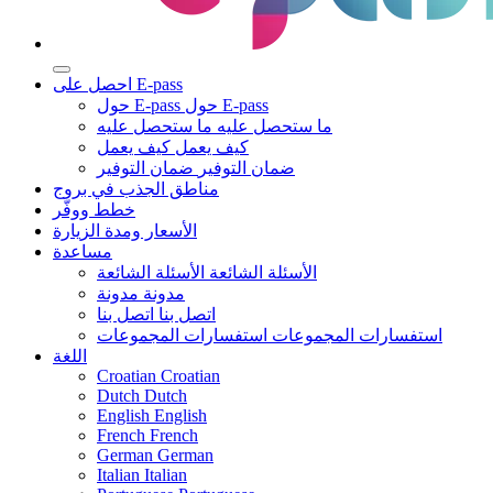
احصل على E-pass
حول E-pass
حول E-pass
ما ستحصل عليه
ما ستحصل عليه
كيف يعمل
كيف يعمل
ضمان التوفير
ضمان التوفير
مناطق الجذب في بروج
خطط ووفّر
الأسعار ومدة الزيارة
مساعدة
الأسئلة الشائعة
الأسئلة الشائعة
مدونة
مدونة
اتصل بنا
اتصل بنا
استفسارات المجموعات
استفسارات المجموعات
اللغة
Croatian
Croatian
Dutch
Dutch
English
English
French
French
German
German
Italian
Italian