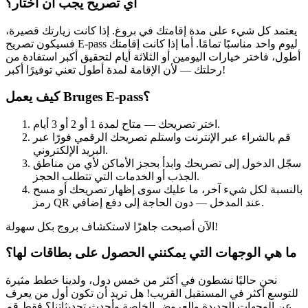
أي تصريح يجب أن أختار؟
يعتمد كل شيء على مدة إقامتك في بروغ. إذا كانت زيارتك قصيرة،
فسيكون تصريح E-pass ليوم واحد مناسبًا تمامًا. أما إذا كانت إقامتك
أطول، فاختر خيارات اليومين أو الثلاثة أيام لتحقيق أكبر استفادة من
رحلتك — لأن الإقامة لمدة أطول تعني توفيرًا أكبر!
كيف يعمل Bruges E-pass؟
اختر تصريحك — متاح لمدة 1 أو 2 أو 3 أيام.
قم بالشراء عبر الإنترنت واستلم تصريحك الرقمي فورًا عبر
البريد الإلكتروني.
سجّل الدخول إلى تصريحك وابدأ بحجز الأماكن لأي من مناطق
الجذب أو الخدمات التي تتطلب الحجز.
بالنسبة لكل شيء آخر، ما عليك سوى إظهار تصريحك أو مسح
رمز QR عند المدخل — دون الحاجة إلى دفع إضافي.
الآن أصبحت جاهزًا لاستكشاف بروج بكل سهولة!
ما هي الوجهات التي يمكنني الحصول على بطاقات لها؟
نحن حاليًا نشطون في أكثر من خمس دول، ولدينا خطط مثيرة
للتوسع أكثر في المستقبل القريب! هل تريد أن تكون أول من يعرف
عن الوجهات الجديدة والعروض الخاصة وأحدث تحديثاتنا؟ فقط قم