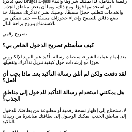
نعم، تذكرة Bruges E-pass رقمية بالكامل، لذا يمكنك شراؤها والبدء
في استخدامها فورًا. ومع ذلك، وبما أن بعض مناطق الجذب
والخدمات تتطلب حجزًا مسبقًا، نوصيك بشراء تذكرتك مسبقًا. خذ
بضع دقائق للتصفح وإجراء حجوزاتك مسبقًا — حتى تتمكن من
الاستمتاع ببروج براحة البال.
تصريح رقمي
كيف سأستلم تصريح الدخول الخاص بي؟
بعد إتمام عملية الشراء، ستصلك رسالة تأكيد عبر البريد الإلكتروني
فورًا مع إرشادات حول كيفية تنزيل تذاكرك وتفعيلها.
لقد دفعت ولكن لم أتلق رسالة التأكيد بعد. ماذا يجب أن
أفعل؟
هل يمكنني استخدام رسالة التأكيد للدخول إلى مناطق
الجذب؟
لا، ستحتاج إلى إظهار نسخة رقمية أو مطبوعة من بطاقتك للدخول
إلى مناطق الجذب. يمكنك الوصول إلى بطاقتك مباشرةً من رسالة
التأكيد.