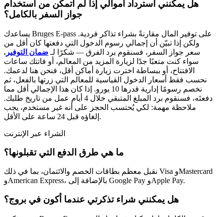
هل يمكنني استرداد أموالي إذا لم أتمكن من استخدام
جواز السفر بالكامل؟
يساعدك Bruges E-pass على توفير المال مقارنةً بشراء تذاكر فردية.
ولكن إذا تبيّن أن إجمالي رسوم الدخول التي دفعتها كان أقل من
سعر جواز السفر، فسنقوم برد الفرق — شكرًا لـ
ضمان التوفير
.
سواء كنت متعبًا جدًا لزيارة المزيد من المعالم، أو فاتتك ساعات
الافتتاح، أو ببساطة اخترت زيارة أماكن أقل، فنحن هنا لدعمك.
نحسب فقط أسعار الدخول القياسية للمعالم التي زرتها بالفعل، ثم
نخصم رسومًا إدارية قدرها 10 يورو. إذا كان هذا الإجمالي أقل مما
دفعتَه، فسنقوم برد المبلغ المتبقي خلال 4 أيام عمل من تاريخ طلبك.
ملاحظة مهمة: لكي يُحتسب الحجز على أنه غير مستخدم، يجب
إلغاؤه قبل 24 ساعة على الأقل.
الشراء عبر الإنترنت
ما هي طرق الدفع التي تقبلونها؟
نقبل معظم بطاقات الخصم والائتمان، بما في ذلك Visa وMastercard
وAmerican Express، بالإضافة إلى Google Pay وApple Pay.
هل يمكنني شراء تذكرتي عندما أكون في بروج؟