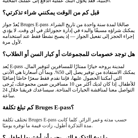
أجنبية، فقد يحوّل البنك عملية الدفع إلى عملتك المحلية.
قبل كم من الوقت يمكنني شراء تذكرتي؟
يُعدّ جواز Bruges E-pass صالحًا لمدة سنة واحدة من تاريخ الشراء.
يمكنك شراؤه مسبقًا والبدء في إدارة حجوزاتك في أي وقت. لا يؤدي
إجراء الحجز إلى تفعيل الجواز — إذ يصبح نشطًا فقط عند استخدامه
لأول مرة.
هل توجد خصومات للمجموعات أو كبار السن أو الطلاب؟
يُعد E-pass لمدينة بروخه خيارًا ممتازًا للمسافرين لتوفير المال.
يمكنك الاستفادة من توفير يصل إلى 50%. وبما أن أسعارنا هي الأدنى
التي أمكننا الحصول عليها، فإننا نقدم فقط سعرًا خاصًا إضافيًا
للأطفال. إذا كان لديك أكثر من 10 مسافرين ضمن مجموعتك، يُرجى
التواصل معنا لمناقشة الخيارات المتاحة. سيساعدك فريقنا خلال 24
ساعة.
كم تبلغ تكلفة Bruges E-pass؟
تختلف تكلفة Bruges E-pass حسب مدته وعمر الزائر. كلما كانت
مدة التذكرة أطول، زادت قيمة ما توفره يوميًا.
ما نوع التذكرة التي يجب أن أشتريها لطفلي؟