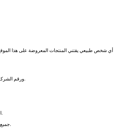
MCL23 BV، المؤسسة بموجب القانون البلجيكي، مع المقرّ المسجّل في 2650 Edegem، Monseigneur Cardijnlaan 23، ورقم الشركة 1027.068.365.
العقد المُبرم بين مزوّد الخدمة والعميل لشراء المنتجات عبر الموقع الإلكتروني، وتشكل هذه الشروط والأحكام العامة جزءاً لا يتجزأ منه.
جميع السلع والخدمات المتاحة للشراء عبر الموقع الإلكتروني، بما في ذلك على سبيل المثال لا الحصر التذاكر الرقمية والخدمات ذات الصلة.