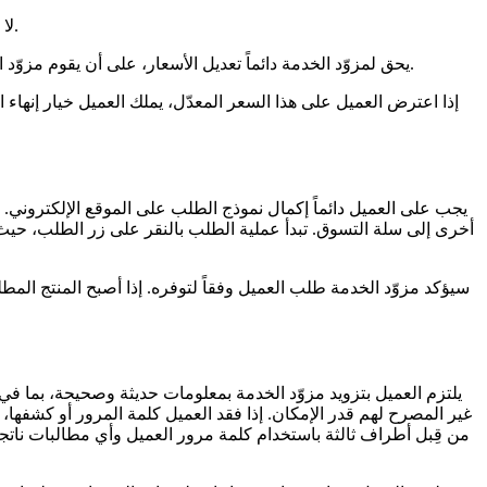
لا يمكن للعميل أن يدفع بشكل صحيح إلا عن طريق خيارات الدفع المتفق عليها والمشار إليها عند تقديم الطلب، كما هو مبين في المادة 7.1 أيضاً.
يحق لمزوّد الخدمة دائماً تعديل الأسعار، على أن يقوم مزوّد الخدمة بإبلاغ العميل بذلك على الأقل قبل أربعة عشر (14) يوماً عبر البريد الإلكتروني، فضلاً عن تحديث الموقع الإلكتروني مع ذكر تغيير السعر.
يجب على العميل دائماً إكمال نموذج الطلب على الموقع الإلكتروني.
أخرى إلى سلة التسوق. تبدأ عملية الطلب بالنقر على زر الطلب، حي
سيؤكد مزوّد الخدمة طلب العميل وفقاً لتوفره. إذا أصبح المنتج المطل
يلتزم العميل بتزويد مزوّد الخدمة بمعلومات حديثة وصحيحة، بما في 
غير المصرح لهم قدر الإمكان. إذا فقد العميل كلمة المرور أو كشفها، 
من قِبل أطراف ثالثة باستخدام كلمة مرور العميل وأي مطالبات ناتجة