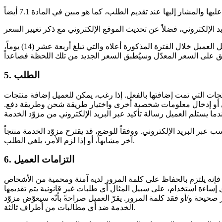
إذا اعترض العميل على هذا السعر المعدّل، يملك العميل خيار إنهاء الاتفاق بإخطار مزوّد الخدمة صراحةً خطياً. إذا لم يتم إنهاء الاتفاق من قِبل العميل خلال الفترة المذكورة أعلاه والتي تبلغ أربعة عشر (14) يوماً،
5. الطلب
جات التي تمت إضافتها بالفعل. إذا رغب، يمكن للعميل إضافة منتجات
وني أو إدخال معلومات شخصية أخرى واختيار طريقة شحن وطريقة دفع.
 عبر البريد الإلكتروني. ووفقاً للوضع، قد يقترح مزوّد الخدمة منتجاً
آخر مشابهاً، أو إذا لزم الأمر، يلغي الطلب.
6. التزامات العميل
ي، فإنه يلتزم بالحفاظ على كلمة المرور لديه آمنة ومحمية من الأشخاص
ي إساءة استخدام، على سبيل المثال أي طلبات غير قانونية يتم تقديمها
حيحة و/أو فقد كلمة المرور. يقرّ العميل صراحةً بأنّه سيعوّض مزوّد
الخدمة ضد أي مطالبات من أطراف ثالثة.