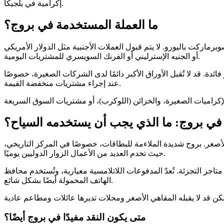
إكرامية في بلجيكا.
ما العملة المستخدمة في بروج؟
ماركت باليورو. لا يتم قبول العملات الأجنبية مثل الدولار الأمريكي
أو الجنيه الإسترليني أو الفرنك السويسري للمشتريات اليومية.
و النقدية بقيم €5 و€10 و€20 و€50 و€100 و€200 و€500. في مواقف السفر اليومية، تُعدّ الأوراق الأصغر مثل €10 و€20 الأكثر فائدة. قد لا تُقبل الأوراق الأكبر دائمًا لدى الشركات الصغيرة، خصوصًا
عند إجراء مشتريات منخفضة القيمة.
ة في بروج: ما الذي يجب أن يستخدمه السياح؟
لأصغر. بروج شديدة الملاءمة للبطاقات، خصوصًا في المركز التاريخي،
حيث تخدم العديد من الأعمال الزوار الدوليين يوميًا.
ر التجزئة. تُعدّ المدفوعات اللاتلامسية معيارية، وتُستخدم محافظ
الهاتف المحمولة أيضًا بشكل شائع.
متى يكون النقد مفيدًا في بروج أيضًا؟