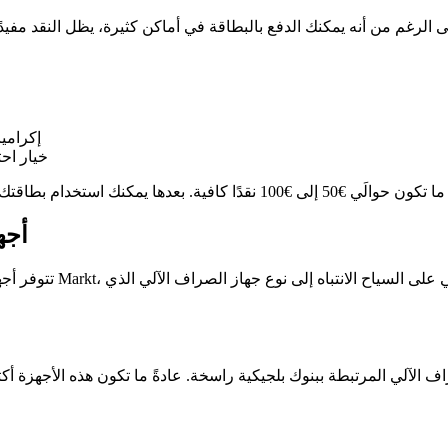
إكرامي
خيار اح
أجه
تتوفر أجهزة الصراف ال