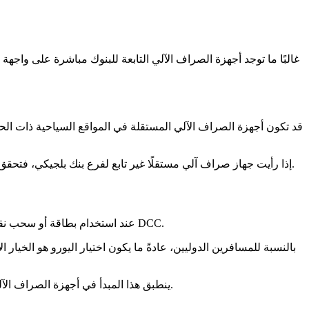
غالبًا ما توجد أجهزة الصراف الآلي التابعة للبنوك مباشرة على واجهة 
قد تكون أجهزة الصراف الآلي المستقلة في المواقع السياحية ذات الحر
إذا رأيت جهاز صراف آلي مستقلًا غير تابع لفرع بنك بلجيكي، فتحقق بعناية من الرسوم قبل المتابعة. في كثير من الحالات، قد توفر دقائق إضافية سيرًا على الأقدام للوصول إلى جهاز صراف آلي تابع لبنك المال.
عند استخدام بطاقة أو سحب نقدًا، قد يُطلب منك اختيار ما إذا كنت تريد فرض الرسوم بعملتك المحلية أو باليورو. يُسمى ذلك التحويل الديناميكي للعملة، وغالبًا ما يُختصر إلى DCC.
بالنسبة للمسافرين الدوليين، عادةً ما يكون اختيار اليورو هو الخيار
ينطبق هذا المبدأ في أجهزة الصراف الآلي أيضًا وفي أجهزة الدفع بالبطاقات داخل المطاعم والمتاجر والفنادق. إذا طلب منك الجهاز الاختيار بين اليورو وعملتك المحلية، فاختر اليورو.