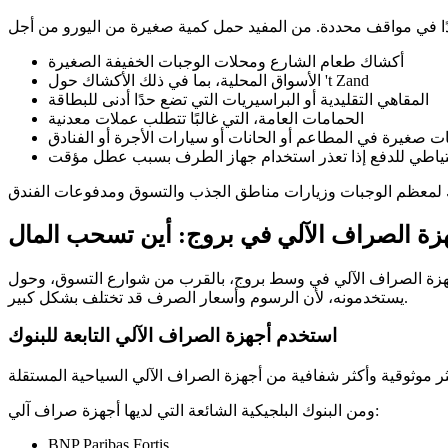
أكشاك طعام الشارع ومحلات الوجبات الخفيفة الصغيرة
الأسواق المحلية، بما في ذلك الأكشاك حول 't Zand
المقاهي التقليدية أو البراسيريات التي تضع حدًا أدنى للبطاقة
الحمامات العامة، التي غالبًا تتطلب عملات معدنية
ات صغيرة في المطاعم أو الحانات أو سيارات الأجرة أو الفنادق
تياطي للدفع إذا تعذر استخدام جهاز الطرف بسبب عطل مؤقت
زة الصراف الآلي في بروج: أين تسحب المال
آلي في وسط بروج، بالقرب من شوارع التسوق، وحول Markt، وعلى مقربة من محطة القطار، وبجانب فروع البنوك. ومع ذلك، ينبغي على السياح الانتباه إلى نوع جهاز الصراف الآلي الذي
يستخدمونه، لأن الرسوم وأسعار الصرف قد تختلف بشكل كبير.
استخدم أجهزة الصراف الآلي التابعة للبنوك
ومن البنوك البلجيكية الشائعة التي لديها أجهزة صراف آلي:
BNP Paribas Fortis