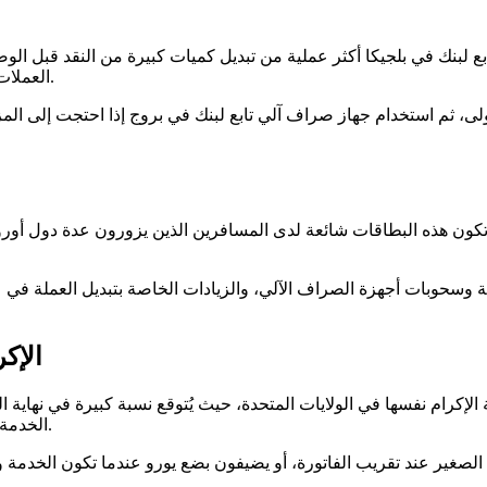
بنك في بلجيكا أكثر عملية من تبديل كميات كبيرة من النقد قبل الوص
العملات في الفندق أسعارًا أقل ملاءمة من شبكات مدفوعات/بطاقات البنوك.
، ثم استخدام جهاز صراف آلي تابع لبنك في بروج إذا احتجت إلى المز
ة وسحوبات أجهزة الصراف الآلي، والزيادات الخاصة بتبديل العملة في عط
الإكر
افة الإكرام نفسها في الولايات المتحدة، حيث يُتوقع نسبة كبيرة في نها
الخدمة بالفعل، لذلك لا يُتوقع من الزوار إضافة إكرامية كبيرة كقاعدة قياسية.
الصغير عند تقريب الفاتورة، أو يضيفون بضع يورو عندما تكون الخدمة و