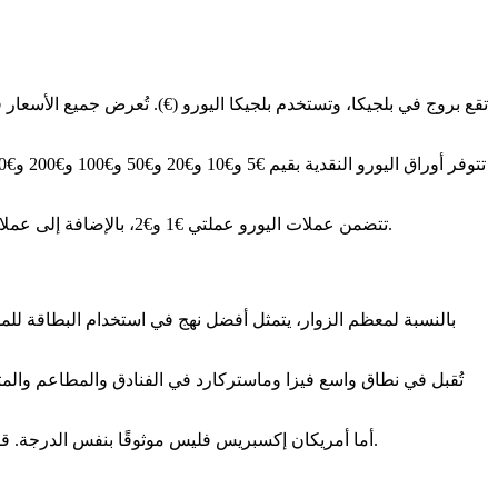
تقع بروج في بلجيكا، وتستخدم بلجيكا اليورو (€). تُعرض جميع الأسعار
تتضمن عملات اليورو عملتي €1 و€2، بالإضافة إلى عملات السنت. إن الاحتفاظ ببعض العملات معك مفيد للحمامات العامة، والإكراميات الصغيرة، والخزائن (اللوكرب)، أو مشتريات السوق السريعة.
بالنسبة لمعظم الزوار، يتمثل أفضل نهج في استخدام البطاقة للمد
تُقبل في نطاق واسع فيزا وماستركارد في الفنادق والمطاعم والم
أما أمريكان إكسبريس فليس موثوقًا بنفس الدرجة. قد يعمل في الفنادق الأكبر والمطاعم الفاخرة وبعض الشركات الدولية، لكن قد لا يقبله المقاهي الأصغر ومحلات تديرها عائلات ومطاعم عادية.