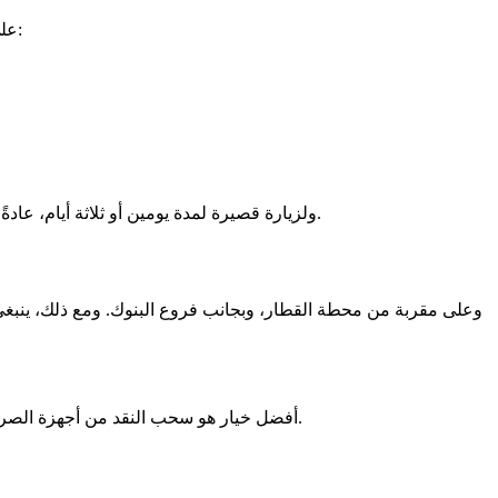
على الرغم من أنه يمكنك الدفع بالبطاقة في أماكن كثيرة، يظل النقد مفيدًا في مواقف محددة. من المفيد حمل كمية صغيرة من اليورو من أجل:
ولزيارة قصيرة لمدة يومين أو ثلاثة أيام، عادةً ما تكون حوالَي €50 إلى €100 نقدًا كافية. بعدها يمكنك استخدام بطاقتك لمعظم الوجبات وزيارات مناطق الجذب والتسوق ومدفوعات الفندق.
أفضل خيار هو سحب النقد من أجهزة الصراف الآلي المرتبطة ببنوك بلجيكية راسخة. عادةً ما تكون هذه الأجهزة أكثر موثوقية وأكثر شفافية من أجهزة الصراف الآلي السياحية المستقلة.