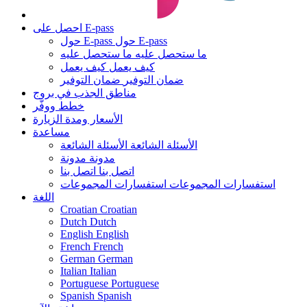
احصل على E-pass
حول E-pass
حول E-pass
ما ستحصل عليه
ما ستحصل عليه
كيف يعمل
كيف يعمل
ضمان التوفير
ضمان التوفير
مناطق الجذب في بروج
خطط ووفّر
الأسعار ومدة الزيارة
مساعدة
الأسئلة الشائعة
الأسئلة الشائعة
مدونة
مدونة
اتصل بنا
اتصل بنا
استفسارات المجموعات
استفسارات المجموعات
اللغة
Croatian
Croatian
Dutch
Dutch
English
English
French
French
German
German
Italian
Italian
Portuguese
Portuguese
Spanish
Spanish