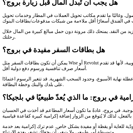
هل يجب أن تُبدل المال قبل زيارة بروج؟
ول. وغالبًا ما تقدم مكاتب تحويل العملات في المطار وخدمات تحويل
يد من النقد. يمنحك ذلك مرونة دون حمل مبالغ كبيرة من المال خلال
رحلتك.
هل بطاقات السفر مفيدة في بروج؟
يمكن أن تكون بطاقات السفر مثل Wise أو Revolut مفيدة للزوار الذين يريدون تقليل تكاليف المعاملات الأجنبية. غالبًا ما تكون هذه البطاقات شائعة لدى المسافرين الذين يزورون عدة دول أوروبية، لأنها قد تقدم
أسعار صرف تنافسية ورسوم دفع دولية أقل.
لة نهاية الأسبوع، وحدود السحب الشهرية. قد تتغير الرسوم اعتمادًا
على بلدك والبنك وخطة البطاقة.
امية في بروج: ما الذي يُعدّ طبيعيًا في بلجيكا؟
ية الوجبة. في بروج، عادةً ما تكون أسعار المطاعم قد أخذت في الحسبان
دّية للغاية أو يقظة أو مفيدة بشكل خاص. عدم ترك إكرامية بعد خدمة
متوسطة أمر طبيعي ولا ينبغي أن يجعلك تشعر بعدم الارتياح.