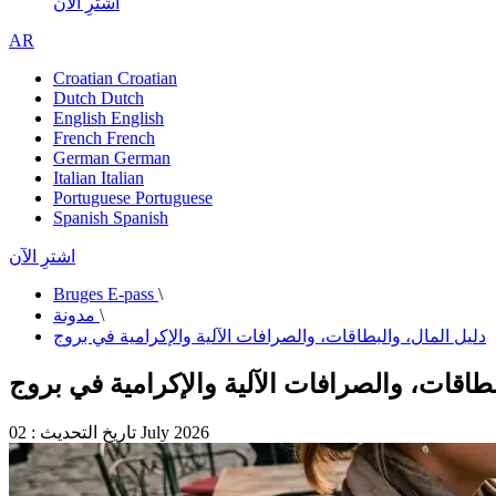
اشترِ الآن
AR
Croatian
Croatian
Dutch
Dutch
English
English
French
French
German
German
Italian
Italian
Portuguese
Portuguese
Spanish
Spanish
اشترِ الآن
Bruges E-pass
\
\
مدونة
دليل المال، والبطاقات، والصرافات الآلية والإكرامية في بروج
بطاقات، والصرافات الآلية والإكرامية في بروج
تاريخ التحديث : 02 July 2026