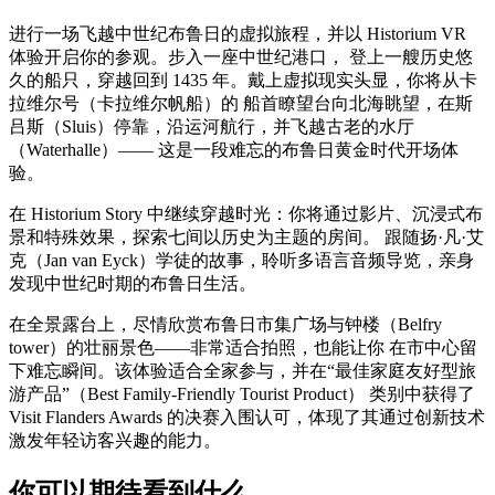
进行一场飞越中世纪布鲁日的虚拟旅程，并以 Historium VR
体验开启你的参观。步入一座中世纪港口， 登上一艘历史悠
久的船只，穿越回到 1435 年。戴上虚拟现实头显，你将从卡
拉维尔号（卡拉维尔帆船）的 船首瞭望台向北海眺望，在斯
吕斯（Sluis）停靠，沿运河航行，并飞越古老的水厅
（Waterhalle）—— 这是一段难忘的布鲁日黄金时代开场体
验。
在 Historium Story 中继续穿越时光：你将通过影片、沉浸式布
景和特殊效果，探索七间以历史为主题的房间。 跟随扬·凡·艾
克（Jan van Eyck）学徒的故事，聆听多语言音频导览，亲身
发现中世纪时期的布鲁日生活。
在全景露台上，尽情欣赏布鲁日市集广场与钟楼（Belfry
tower）的壮丽景色——非常适合拍照，也能让你 在市中心留
下难忘瞬间。该体验适合全家参与，并在“最佳家庭友好型旅
游产品”（Best Family-Friendly Tourist Product） 类别中获得了
Visit Flanders Awards 的决赛入围认可，体现了其通过创新技术
激发年轻访客兴趣的能力。
你可以期待看到什么