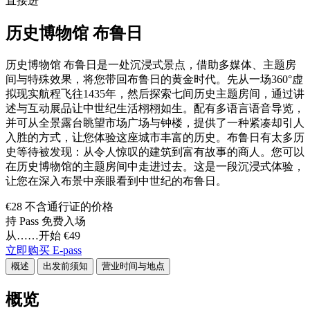
直接进
历史博物馆 布鲁日
历史博物馆 布鲁日是一处沉浸式景点，借助多媒体、主题房
间与特殊效果，将您带回布鲁日的黄金时代。先从一场360°虚
拟现实航程飞往1435年，然后探索七间历史主题房间，通过讲
述与互动展品让中世纪生活栩栩如生。配有多语言语音导览，
并可从全景露台眺望市场广场与钟楼，提供了一种紧凑却引人
入胜的方式，让您体验这座城市丰富的历史。布鲁日有太多历
史等待被发现：从令人惊叹的建筑到富有故事的商人。您可以
在历史博物馆的主题房间中走进过去。这是一段沉浸式体验，
让您在深入布景中亲眼看到中世纪的布鲁日。
€28 不含通行证的价格
持 Pass 免费入场
从……开始 €49
立即购买 E-pass
概述
出发前须知
营业时间与地点
概览