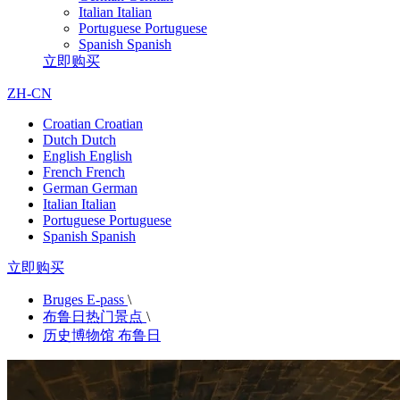
Italian
Italian
Portuguese
Portuguese
Spanish
Spanish
立即购买
ZH-CN
Croatian
Croatian
Dutch
Dutch
English
English
French
French
German
German
Italian
Italian
Portuguese
Portuguese
Spanish
Spanish
立即购买
Bruges E-pass
\
布鲁日热门景点
\
历史博物馆 布鲁日