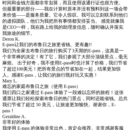
时间和金钱方面都非常划算，而且使用该通行证也很方便。
但最重要的部分——我在计算时原本并没有预料到这一项会带
来价值——是服务质量。它令人惊叹。我可以立刻联系到他们
的虚拟团队，他们为我把所有事情都安排妥当。 感觉就像我
是CEO一样，我在路上给我的助理发信息，随时确认并落实
我旅途的细节。
Deron K.
E-pass让我们的布鲁日之旅更省钱、更有趣!!
我们为全家去布鲁日的旅行购买了3天期的E-pass，这真是一
个非常棒的决定！有了它，我们参观了大部分顶级景点，毫无
麻烦。 出于好奇，我不使用E-pass时也计算了价格，我们节省
了超过100美元！把所有景点的节省加在一起，结果更加惊
人。感谢E-pass，让我们的旅行既好玩又实惠！
Mary L.
难忘的家庭布鲁日之旅（使用 E-pass）
我们四口之家通过 E-pass 体验了一段难以忘怀的旅程！这张
通票让我们轻松探索布鲁日的热门景点，同时还能省钱。总共
我们节省了超过 50 美元，让旅途更加愉快。谢谢你，E-
pass！
Geraldine A.
非常好的体验
我使用 E-pass 的体验非常出色，肯定会推荐。非常感谢客服