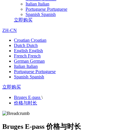
Italian
Italian
Portuguese
Portuguese
Spanish
Spanish
立即购买
ZH-CN
Croatian
Croatian
Dutch
Dutch
English
English
French
French
German
German
Italian
Italian
Portuguese
Portuguese
Spanish
Spanish
立即购买
Bruges E-pass
\
价格与时长
Bruges E-pass 价格与时长