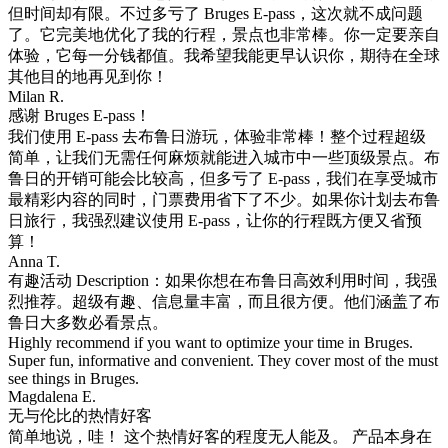
但时间却有限。不过多亏了 Bruges E-pass，这次就不成问题
了。它完美地优化了我的行程，景点也非常棒。你一定要亲自
体验，它每一分钱都值。我希望我能更早认识你，期待在全球
其他目的地再见到你！
Milan R.
感谢 Bruges E-pass！
我们使用 E-pass 去布鲁日游玩，体验非常棒！整个过程超级
简单，让我们无需任何麻烦就能进入城市中一些顶级景点。布
鲁日的开销可能会比较高，但多亏了 E-pass，我们在享受城市
最精彩内容的同时，门票费用省下了不少。如果你计划去布鲁
日旅行，我强烈建议使用 E-pass，让你的行程既方便又省预
算！
Anna T.
有趣活动 Description：如果你想在布鲁日高效利用时间，我强
烈推荐。超级有趣、信息量丰富，而且很方便。他们涵盖了布
鲁日大多数必看景点。
Highly recommend if you want to optimize your time in Bruges.
Super fun, informative and convenient. They cover most of the must
see things in Bruges.
Magdalena E.
无与伦比的热情好客
简单地说，哇！ 这个热情好客的程度无人能及。 产品本身在