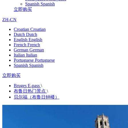
Spanish
Spanish
立即购买
ZH-CN
Croatian
Croatian
Dutch
Dutch
English
English
French
French
German
German
Italian
Italian
Portuguese
Portuguese
Spanish
Spanish
立即购买
Bruges E-pass
\
布鲁日热门景点
\
贝尔福（布鲁日钟楼）