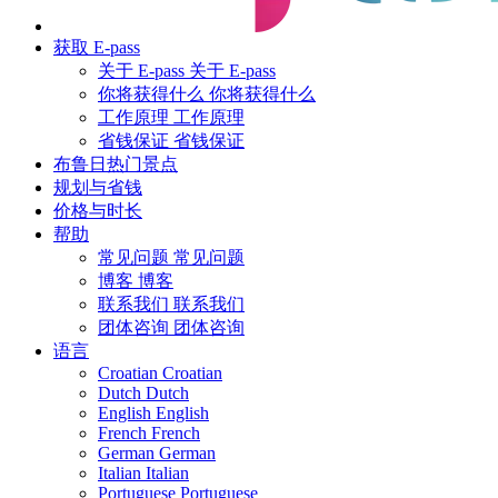
获取 E-pass
关于 E-pass
关于 E-pass
你将获得什么
你将获得什么
工作原理
工作原理
省钱保证
省钱保证
布鲁日热门景点
规划与省钱
价格与时长
帮助
常见问题
常见问题
博客
博客
联系我们
联系我们
团体咨询
团体咨询
语言
Croatian
Croatian
Dutch
Dutch
English
English
French
French
German
German
Italian
Italian
Portuguese
Portuguese