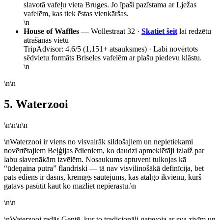
slavotā vafeļu vieta Bruges. Jo īpaši pazīstama ar Lježas
vafelēm, kas tiek ēstas vienkāršas.
\n
House of Waffles
— Wollestraat 32 ·
Skatiet šeit
lai redzētu
atrašanās vietu
TripAdvisor: 4.6/5 (1,151+ atsauksmes) · Labi novērtots
sēdvietu formāts Briseles vafelēm ar plašu piedevu klāstu.
\n
\n\n
5. Waterzooi
\n\n\n\n
\nWaterzooi ir viens no visvairāk sildošajiem un nepietiekami
novērtētajiem Beļģijas ēdieniem, ko daudzi apmeklētāji izlaiž par
labu slavenākām izvēlēm. Nosaukums aptuveni tulkojas kā
“ūdeņaina putra” flandriski — tā nav visvilinošākā definīcija, bet
pats ēdiens ir dāsns, krēmīgs sautējums, kas atalgo ikvienu, kurš
gatavs pasūtīt kaut ko mazliet nepierastu.\n
\n\n
\nWaterzooi radās Gentē, kur to tradicionāli gatavoja ar sva zivīm un