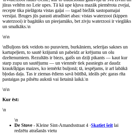
jūras veltēm no Leie upes. Tā kā upe kļuva mazāk piemērota zvejai,
recepte tika pielāgota vistas gaļai — tagad biežāk sastopamajai
versijai. Bruges jūs parasti atradīsiet abas: vistas waterzooi (kippen
waterzooi) ir bagātāks un pieejamāks, bet zivju waterzooi ir vieglāks
un smalkāks.\n
\n\n
\nBuljons tiek veidots no puraviem, burkāniem, selerijas saknes un
kartupeļiem, to sautē krājumā un pabeidz ar krējumu un olu
dzeltenumiem. Rezultāts ir biezs, gaišs un dziļi pikants — kaut kur
starp zupu un sautējumu — un vienmēr tiek pasniegts ar daudz
kraukšķīgas maizes, ko iemērkt buljonā; tā, iespējams, ir arī labākā
bļodas daļa. Tas ir ziemas ēdiens savā būtībā, ideāls pēc garas rīta
pastaigas pa pilsētu aukstā vai lietainā laikā.\n
\n\n
Kur ēst:
\n
\n
De Stove
- Kleine Sint-Amandsstraat 4 ·
Skatiet šeit
lai
redzētu atrašanās vietu