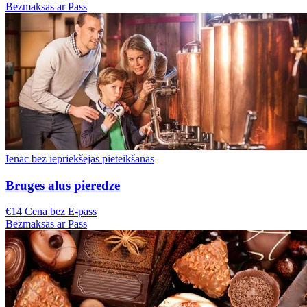
Bezmaksas ar Pass
Ienāc bez iepriekšējas pieteikšanās
Bruges alus pieredze
€14 Cena bez E-pass
Bezmaksas ar Pass