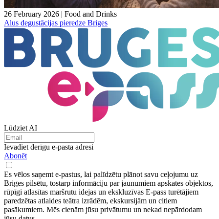
26 February 2026
|
Food and Drinks
Alus degustācijas pieredze Briges
Lūdziet AI
Ievadiet derīgu e-pasta adresi
Abonēt
Es vēlos saņemt e-pastus, lai palīdzētu plānot savu ceļojumu uz
Briges pilsētu, tostarp informāciju par jaunumiem apskates objektos,
rūpīgi atlasītas maršrutu idejas un ekskluzīvas E-pass turētājiem
paredzētas atlaides teātra izrādēm, ekskursijām un citiem
pasākumiem. Mēs cienām jūsu privātumu un nekad nepārdodam
jūsu datus.