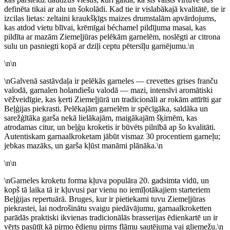
definēta tikai ar alu un šokolādi. Kad tie ir vislabākajā kvalitātē, tie ir
izcilas lietas: zeltaini kraukšķīgs maizes drumstalām apvārdojums,
kas atdod vietu blīvai, krēmīgai béchamel pildījuma masai, kas
pildīta ar mazām Ziemeļjūras pelēkām garnelēm, noslēgti ar citrona
sulu un pasniegti kopā ar dziļi ceptu pētersīļu garnējumu.\n
\n\n
\nGalvenā sastāvdaļa ir pelēkās garneles — crevettes grises franču
valodā, garnalen holandiešu valodā — mazi, intensīvi aromātiski
vēžveidīgie, kas ķerti Ziemeļjūrā un tradicionāli ar rokām attīrīti gar
Beļģijas piekrasti. Pelēkajām garnelēm ir spēcīgāka, saldāka un
sarežģītāka garša nekā lielākajām, maigākajām šķirnēm, kas
atrodamas citur, un beļģu kroketis ir būvēts pilnībā ap šo kvalitāti.
Autentiskam garnaalkroketam jābūt vismaz 30 procentiem garneļu;
jebkas mazāks, un garša kļūst manāmi plānāka.\n
\n\n
\nGarneles kroketu forma kļuva populāra 20. gadsimta vidū, un
kopš tā laika tā ir kļuvusi par vienu no iemīļotākajiem starteriem
Beļģijas repertuārā. Bruges, kur ir pietiekami tuvu Ziemeļjūras
piekrastei, lai nodrošinātu svaigu piedāvājumu, garnaalkroketten
parādās praktiski ikvienas tradicionālās brasserijas ēdienkartē un ir
vērts pasūtīt kā pirmo ēdienu pirms flāmu sautējuma vai gliemežu.\n