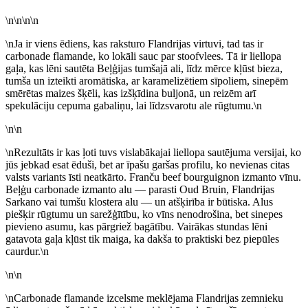
\n\n\n\n
\nJa ir viens ēdiens, kas raksturo Flandrijas virtuvi, tad tas ir
carbonade flamande, ko lokāli sauc par stoofvlees. Tā ir liellopa
gaļa, kas lēni sautēta Beļģijas tumšajā ali, līdz mērce kļūst bieza,
tumša un izteikti aromātiska, ar karamelizētiem sīpoliem, sinepēm
smērētas maizes šķēli, kas izšķīdina buljonā, un reizēm arī
spekulāciju cepuma gabaliņu, lai līdzsvarotu ale rūgtumu.\n
\n\n
\nRezultāts ir kas ļoti tuvs vislabākajai liellopa sautējuma versijai, ko
jūs jebkad esat ēduši, bet ar īpašu garšas profilu, ko nevienas citas
valsts variants īsti neatkārto. Franču beef bourguignon izmanto vīnu.
Beļģu carbonade izmanto alu — parasti Oud Bruin, Flandrijas
Sarkano vai tumšu klostera alu — un atšķirība ir būtiska. Alus
piešķir rūgtumu un sarežģītību, ko vīns nenodrošina, bet sinepes
pievieno asumu, kas pārgriež bagātību. Vairākas stundas lēni
gatavota gaļa kļūst tik maiga, ka dakša to praktiski bez piepūles
caurdur.\n
\n\n
\nCarbonade flamande izcelsme meklējama Flandrijas zemnieku