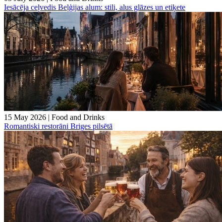
Iesācēja ceļvedis Beļģijas alum: stili, alus glāzes un etiķete
15 May 2026
|
Food and Drinks
Romantiski restorāni Briges pilsētā