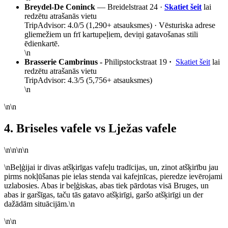
Breydel-De Coninck
— Breidelstraat 24 ·
Skatiet šeit
lai
redzētu atrašanās vietu
TripAdvisor: 4.0/5 (1,290+ atsauksmes) · Vēsturiska adrese
gliemežiem un frī kartupeļiem, deviņi gatavošanas stili
ēdienkartē.
\n
Brasserie Cambrinus -
Philipstockstraat 19
·
Skatiet šeit
lai
redzētu atrašanās vietu
TripAdvisor: 4.3/5 (5,756+ atsauksmes)
\n
\n\n
4. Briseles vafele vs Lježas vafele
\n\n\n\n
\nBeļģijai ir divas atšķirīgas vafeļu tradīcijas, un, zinot atšķirību jau
pirms nokļūšanas pie ielas stenda vai kafejnīcas, pieredze ievērojami
uzlabosies. Abas ir beļģiskas, abas tiek pārdotas visā Bruges, un
abas ir garšīgas, taču tās gatavo atšķirīgi, garšo atšķirīgi un der
dažādām situācijām.\n
\n\n