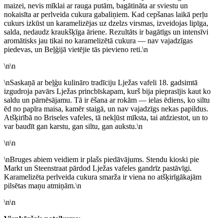
maizei, nevis mīklai ar rauga putām, bagātināta ar sviestu un
nokaisīta ar perlveida cukura gabaliņiem. Kad cepšanas laikā perļu
cukurs izkūst un karamelizējas uz dzelzs virsmas, izveidojas lipīga,
salda, nedaudz kraukšķīga āriene. Rezultāts ir bagātīgs un intensīvi
aromātisks jau tikai no karamelizētā cukura — nav vajadzīgas
piedevas, un Beļģijā vietējie tās pievieno reti.\n
\n\n
\nSaskaņā ar beļģu kulināro tradīciju Lježas vafeli 18. gadsimtā
izgudroja pavārs Lježas princbīskapam, kurš bija pieprasījis kaut ko
saldu un pārnēsājamu. Tā ir ēšana ar rokām — ielas ēdiens, ko siltu
ēd no papīra maisa, kamēr staigā, un nav vajadzīgs nekas papildus.
Atšķirībā no Briseles vafeles, tā nekļūst mīksta, tai atdziestot, un to
var baudīt gan karstu, gan siltu, gan aukstu.\n
\n\n
\nBruges abiem veidiem ir plašs piedāvājums. Stendu kioski pie
Markt un Steenstraat pārdod Lježas vafeles gandrīz pastāvīgi.
Karamelizēta perlveida cukura smarža ir viena no atšķirīgākajām
pilsētas maņu atmiņām.\n
\n\n