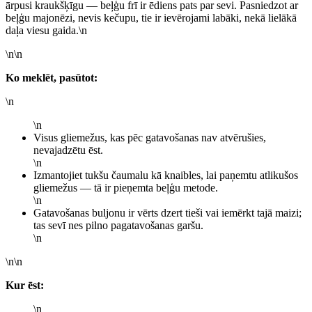
ārpusi kraukšķīgu — beļģu frī ir ēdiens pats par sevi. Pasniedzot ar
beļģu majonēzi, nevis kečupu, tie ir ievērojami labāki, nekā lielākā
daļa viesu gaida.\n
\n\n
Ko meklēt, pasūtot:
\n
\n
Visus gliemežus, kas pēc gatavošanas nav atvērušies,
nevajadzētu ēst.
\n
Izmantojiet tukšu čaumalu kā knaibles, lai paņemtu atlikušos
gliemežus — tā ir pieņemta beļģu metode.
\n
Gatavošanas buljonu ir vērts dzert tieši vai iemērkt tajā maizi;
tas sevī nes pilno pagatavošanas garšu.
\n
\n\n
Kur ēst:
\n