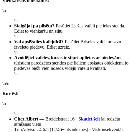
Vienkāršais noteikums:
\n
\n
Staigājat pa pilsētu?
Pasūtiet Lježas vafeli pie ielas stenda.
Ēdiet to vienkāršu un siltu.
\n
Vai apsēžaties kafejnīcā?
Pasūtiet Briseles vafeli ar savu
izvēlēto piedevu. Ēdiet uzreiz.
\n
Avoidējiet vafeles, kuras ir stipri aplietas ar piedevām
tūristiem paredzētos stendos pie lieliem apskates objektiem, jo
piedevas bieži vien nosedz vidēju vafeļu kvalitāti.
\n
\n\n
Kur ēst:
\n
\n
Chez Albert
— Breidelstraat 16 ·
Skatiet šeit
lai redzētu
atrašanās vietu
TripAdvisor: 4.6/5 (1,746+ atsauksmes) · Viskonsekventāk