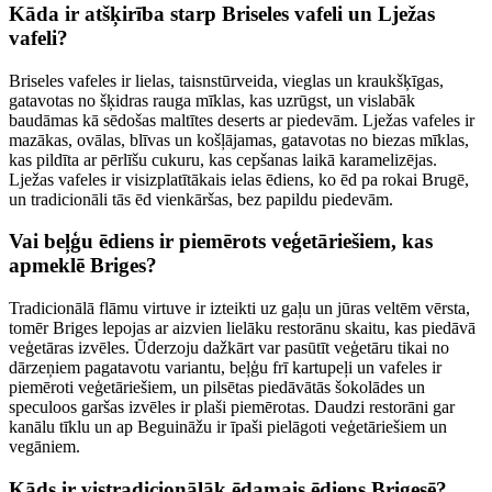
Kāda ir atšķirība starp Briseles vafeli un Lježas
vafeli?
Briseles vafeles ir lielas, taisnstūrveida, vieglas un kraukšķīgas,
gatavotas no šķidras rauga mīklas, kas uzrūgst, un vislabāk
baudāmas kā sēdošas maltītes deserts ar piedevām. Lježas vafeles ir
mazākas, ovālas, blīvas un košļājamas, gatavotas no biezas mīklas,
kas pildīta ar pērlīšu cukuru, kas cepšanas laikā karamelizējas.
Lježas vafeles ir visizplatītākais ielas ēdiens, ko ēd pa rokai Brugē,
un tradicionāli tās ēd vienkāršas, bez papildu piedevām.
Vai beļģu ēdiens ir piemērots veģetāriešiem, kas
apmeklē Briges?
Tradicionālā flāmu virtuve ir izteikti uz gaļu un jūras veltēm vērsta,
tomēr Briges lepojas ar aizvien lielāku restorānu skaitu, kas piedāvā
veģetāras izvēles. Ūderzoju dažkārt var pasūtīt veģetāru tikai no
dārzeņiem pagatavotu variantu, beļģu frī kartupeļi un vafeles ir
piemēroti veģetāriešiem, un pilsētas piedāvātās šokolādes un
speculoos garšas izvēles ir plaši piemērotas. Daudzi restorāni gar
kanālu tīklu un ap Beguināžu ir īpaši pielāgoti veģetāriešiem un
vegāniem.
Kāds ir vistradicionālāk ēdamais ēdiens Brigesē?