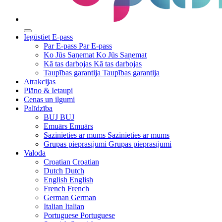
Iegūstiet E-pass
Par E-pass
Par E-pass
Ko Jūs Saņemat
Ko Jūs Saņemat
Kā tas darbojas
Kā tas darbojas
Taupības garantija
Taupības garantija
Atrakcijas
Plāno & Ietaupi
Cenas un ilgumi
Palīdzība
BUJ
BUJ
Emuārs
Emuārs
Sazinieties ar mums
Sazinieties ar mums
Grupas pieprasījumi
Grupas pieprasījumi
Valoda
Croatian
Croatian
Dutch
Dutch
English
English
French
French
German
German
Italian
Italian
Portuguese
Portuguese