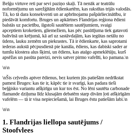
Belģu virtuve reti par sevi paziņo skaļi. Tā nenāk ar teatrālu
noformējumu un sarežģītām ēdienkartēm, kas rakstītas trijās valodās.
Tā, ko tā dara konsekventi un ar apbrīnojamu pašpārliecinātību, ir
piedāvāt komfortu. Bruges un apkārtnes Flandrijas reģiona ēdieni
balstās uz pacietību, ilgstoši sautētiem sautējumiem, svaigi
apceptiem kroketiem, gliemežiem, kas pēc pasūtījuma tiek gatavoti
baltvīnā un krējumā, kā arī uz sastāvdaļām, kas iegūtas netālu no
ūdens, lauku zemēm un piekrastes. Tā ir ēdienkarte, kas saprotami
iederas aukstā pēcpusdienā pie kanāla, ēdiens, kas dabiski sader ar
tumšu klostera alus šķirni, un ēdiens, kas atalgo apmeklētāju, kurš
apsēžas un pasūta pareizi, nevis satver pirmo vafelīti, ko pamana.\n
\n\n
\nŠis ceļvedis aptver ēdienus, bez kuriem jūs patiešām nedrīkstat
pamest Bruges: kas tie ir, kāpēc tie ir svarīgi, kas padara tieši
beļģisko variantu atšķirīgu un kur tos ēst. No lēni sautēta carbonade
flamande dziļuma līdz klusajām debatēm starp divām ļoti atšķirīgām
vafelēm — tā ir visa nepieciešamā, lai Bruges ēstu patiešām labi.\n
\n\n
1. Flandrijas liellopa sautējums /
Stoofvlees