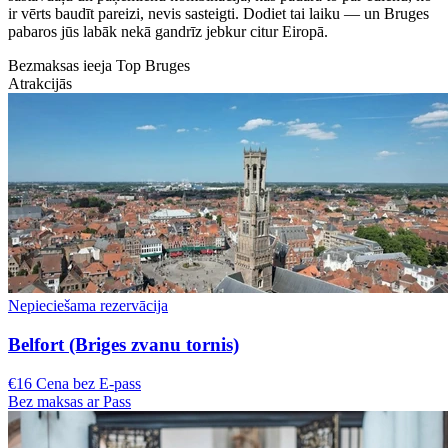
ir vērts baudīt pareizi, nevis sasteigti. Dodiet tai laiku — un Bruges
pabaros jūs labāk nekā gandrīz jebkur citur Eiropā.
Bezmaksas ieeja Top Bruges
Atrakcijās
Nepieciešama rezervācija
Belfort (Briges zvanu tornis)
€16 Cena bez E-pass
Bez maksas ar Pass