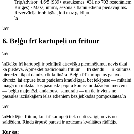
TripAdvisor: 4.6/5 (939+ atsauksmes, #31 no 703 restorāniem
Bruges) · Mazs, intīms, sezonāls flāmu ēdienu piedāvājums.
Rezervācija ir obligāta, ļoti maz galdiņu.
\n
\n\n
6. Beļģu frī kartupeļi un frituur
\n\n
\nBeļģu frī kartupeļi ir pelnījuši atsevišķu pieminējumu, nevis tikai
kā piedeva. Apmeklēt tradicionālu frituur — frī stendu — ir kultūras
pieredze tikpat daudz, cik kulināra. Beļģu frī kartupeļus gatavo
divreiz, lai ārpuse būtu patiešām kraukšķīga, bet iekšpuse — miltaini
maiga un mīksta. Tos pasniedz papīra konusā ar dažādām mērcēm
— beļģu majonēzi, andalouse, samuraju — un tie ir viens no
pasaules izcilākajiem ielas ēdieniem bez jebkādas pompozitātes.\n
\n\n
\nMeklējiet frituur, kur frī kartupeļi tiek cepti svaigi, nevis no
saldētiem. Rinda ārpusē parasti ir uzticams kvalitātes rādītājs.
Kur ēst: