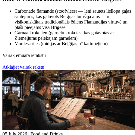
Carbonade flamande (stoofvlees) — lēni sautēts liellopa gaļas
sautējums, kas gatavots Beļģijas tumšajā alus — ir
visikoniskākais tradicionālais ēdiens Flamandijas virtuvē un
plaši pieejams visā Brigesē.
Garnaalkroketten (garneļu kroketes, kas gatavotas ar
Ziemeļjūras pelēkajām garnelēm)
Moules-frites (mīdijas ar Beļģijas frī kartupeļiem)
Vairāk emuāra ierakstu
Atklājiet vairāk rakstu
05 July 2026
|
Food and Drinks