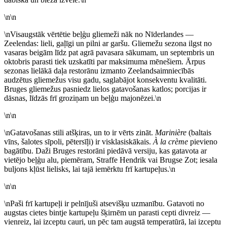
\n\n
\nVisaugstāk vērtētie beļģu gliemeži nāk no Nīderlandes —
Zeelendas: lieli, gaļīgi un pilni ar garšu. Gliemežu sezona ilgst no
vasaras beigām līdz pat agrā pavasara sākumam, un septembris un
oktobris parasti tiek uzskatīti par maksimuma mēnešiem. Ārpus
sezonas lielākā daļa restorānu izmanto Zeelandsaimniecībās
audzētus gliemežus visu gadu, saglabājot konsekventu kvalitāti.
Bruges gliemežus pasniedz lielos gatavošanas katlos; porcijas ir
dāsnas, līdzās frī groziņam un beļģu majonēzei.\n
\n\n
\nGatavošanas stili atšķiras, un to ir vērts zināt.
Marinière
(baltais
vīns, šalotes sīpoli, pētersīļi) ir visklasiskākais.
À la crème
pievieno
bagātību. Daži Bruges restorāni piedāvā versiju, kas gatavota ar
vietējo beļģu alu, piemēram, Straffe Hendrik vai Brugse Zot; iesala
buljons kļūst lielisks, lai tajā iemērktu frī kartupeļus.\n
\n\n
\nPaši frī kartupeļi ir pelnījuši atsevišķu uzmanību. Gatavoti no
augstas cietes bintje kartupeļu šķirnēm un parasti cepti divreiz —
vienreiz, lai izceptu cauri, un pēc tam augstā temperatūrā, lai izceptu