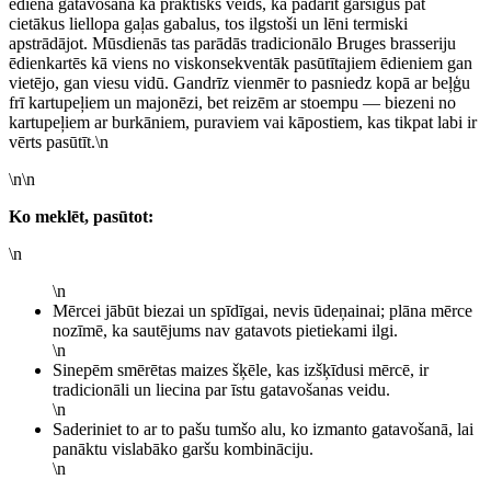
ēdiena gatavošanā kā praktisks veids, kā padarīt garšīgus pat
cietākus liellopa gaļas gabalus, tos ilgstoši un lēni termiski
apstrādājot. Mūsdienās tas parādās tradicionālo Bruges brasseriju
ēdienkartēs kā viens no viskonsekventāk pasūtītajiem ēdieniem gan
vietējo, gan viesu vidū. Gandrīz vienmēr to pasniedz kopā ar beļģu
frī kartupeļiem un majonēzi, bet reizēm ar stoempu — biezeni no
kartupeļiem ar burkāniem, puraviem vai kāpostiem, kas tikpat labi ir
vērts pasūtīt.\n
\n\n
Ko meklēt, pasūtot:
\n
\n
Mērcei jābūt biezai un spīdīgai, nevis ūdeņainai; plāna mērce
nozīmē, ka sautējums nav gatavots pietiekami ilgi.
\n
Sinepēm smērētas maizes šķēle, kas izšķīdusi mērcē, ir
tradicionāli un liecina par īstu gatavošanas veidu.
\n
Saderiniet to ar to pašu tumšo alu, ko izmanto gatavošanā, lai
panāktu vislabāko garšu kombināciju.
\n