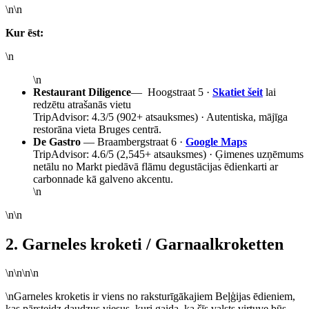
\n\n
Kur ēst:
\n
\n
Restaurant Diligence
— Hoogstraat 5 ·
Skatiet šeit
lai
redzētu atrašanās vietu
TripAdvisor: 4.3/5 (902+ atsauksmes) · Autentiska, mājīga
restorāna vieta Bruges centrā.
De Gastro
— Braambergstraat 6 ·
Google Maps
TripAdvisor: 4.6/5 (2,545+ atsauksmes) · Ģimenes uzņēmums
netālu no Markt piedāvā flāmu degustācijas ēdienkarti ar
carbonnade kā galveno akcentu.
\n
\n\n
2. Garneles kroketi / Garnaalkroketten
\n\n\n\n
\nGarneles kroketis ir viens no raksturīgākajiem Beļģijas ēdieniem,
kas pārsteidz daudzus viesus, kuri gaida, ka šīs valsts virtuve būs