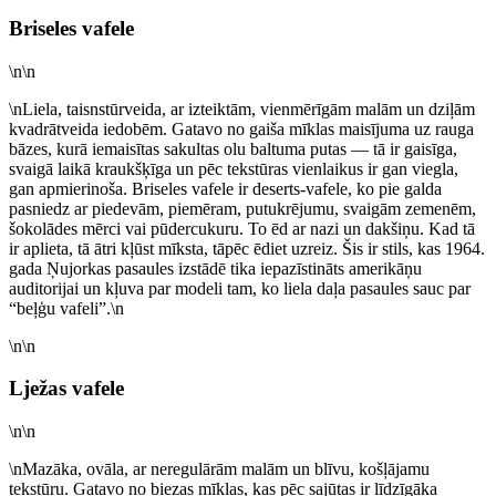
Briseles vafele
\n\n
\nLiela, taisnstūrveida, ar izteiktām, vienmērīgām malām un dziļām
kvadrātveida iedobēm. Gatavo no gaiša mīklas maisījuma uz rauga
bāzes, kurā iemaisītas sakultas olu baltuma putas — tā ir gaisīga,
svaigā laikā kraukšķīga un pēc tekstūras vienlaikus ir gan viegla,
gan apmierinoša. Briseles vafele ir deserts-vafele, ko pie galda
pasniedz ar piedevām, piemēram, putukrējumu, svaigām zemenēm,
šokolādes mērci vai pūdercukuru. To ēd ar nazi un dakšiņu. Kad tā
ir aplieta, tā ātri kļūst mīksta, tāpēc ēdiet uzreiz. Šis ir stils, kas 1964.
gada Ņujorkas pasaules izstādē tika iepazīstināts amerikāņu
auditorijai un kļuva par modeli tam, ko liela daļa pasaules sauc par
“beļģu vafeli”.\n
\n\n
Lježas vafele
\n\n
\nMazāka, ovāla, ar neregulārām malām un blīvu, košļājamu
tekstūru. Gatavo no biezas mīklas, kas pēc sajūtas ir līdzīgāka