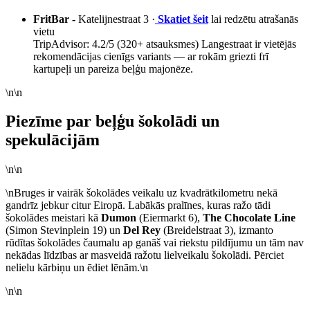
FritBar -
Katelijnestraat 3 ·
Skatiet šeit
lai redzētu atrašanās
vietu
TripAdvisor: 4.2/5 (320+ atsauksmes) Langestraat ir vietējās
rekomendācijas cienīgs variants — ar rokām griezti frī
kartupeļi un pareiza beļģu majonēze.
\n\n
Piezīme par beļģu šokolādi un
spekulācijām
\n\n
\nBruges ir vairāk šokolādes veikalu uz kvadrātkilometru nekā
gandrīz jebkur citur Eiropā. Labākās pralīnes, kuras ražo tādi
šokolādes meistari kā
Dumon
(Eiermarkt 6),
The Chocolate Line
(Simon Stevinplein 19) un
Del Rey
(Breidelstraat 3), izmanto
rūdītas šokolādes čaumalu ap ganāš vai riekstu pildījumu un tām nav
nekādas līdzības ar masveidā ražotu lielveikalu šokolādi. Pērciet
nelielu kārbiņu un ēdiet lēnām.\n
\n\n