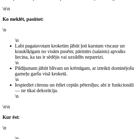
\n\n
Ko meklēt, pasūtot:
\n
\n
Labi pagatavotam kroketim jābūt ļoti karstam viscaur un
kraukšķīgam no visām pusēm; pārmitrs (salaists) apvalks
liecina, ka tas ir sēdējis vai uzsildīts nepareizi.
\n
Pildījumam jābūt blīvam un krēmīgam, ar izteikti dominējošu
garneļu garšu visā kroketā.
\n
Iespiediet citronu un ēdiet ceptās pētersīļus; abi ir funkcionāli
— ne tikai dekorācija.
\n
\n\n
Kur ēst:
\n
\n