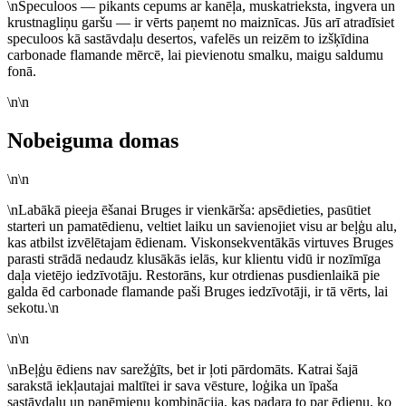
\nSpeculoos — pikants cepums ar kanēļa, muskatrieksta, ingvera un
krustnagliņu garšu — ir vērts paņemt no maiznīcas. Jūs arī atradīsiet
speculoos kā sastāvdaļu desertos, vafelēs un reizēm to izšķīdina
carbonade flamande mērcē, lai pievienotu smalku, maigu saldumu
fonā.
\n\n
Nobeiguma domas
\n\n
\nLabākā pieeja ēšanai Bruges ir vienkārša: apsēdieties, pasūtiet
starteri un pamatēdienu, veltiet laiku un savienojiet visu ar beļģu alu,
kas atbilst izvēlētajam ēdienam. Viskonsekventākās virtuves Bruges
parasti strādā nedaudz klusākās ielās, kur klientu vidū ir nozīmīga
daļa vietējo iedzīvotāju. Restorāns, kur otrdienas pusdienlaikā pie
galda ēd carbonade flamande paši Bruges iedzīvotāji, ir tā vērts, lai
sekotu.\n
\n\n
\nBeļģu ēdiens nav sarežģīts, bet ir ļoti pārdomāts. Katrai šajā
sarakstā iekļautajai maltītei ir sava vēsture, loģika un īpaša
sastāvdaļu un paņēmienu kombinācija, kas padara to par ēdienu, ko