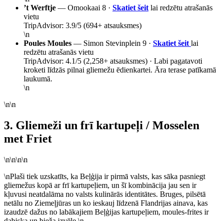
’t Werftje
— Omookaai 8 ·
Skatiet šeit
lai redzētu atrašanās
vietu
TripAdvisor: 3.9/5 (694+ atsauksmes)
\n
Poules Moules
— Simon Stevinplein 9 ·
Skatiet šeit
lai
redzētu atrašanās vietu
TripAdvisor: 4.1/5 (2,258+ atsauksmes) · Labi pagatavoti
kroketi līdzās pilnai gliemežu ēdienkartei. Āra terase patīkamā
laukumā.
\n
\n\n
3. Gliemeži un frī kartupeļi / Mosselen
met Friet
\n\n\n\n
\nPlaši tiek uzskatīts, ka Beļģija ir pirmā valsts, kas sāka pasniegt
gliemežus kopā ar frī kartupeļiem, un šī kombinācija jau sen ir
kļuvusi neatdalāma no valsts kulinārās identitātes. Bruges, pilsētā
netālu no Ziemeļjūras un ko ieskauj līdzenā Flandrijas ainava, kas
izaudzē dažus no labākajiem Beļģijas kartupeļiem, moules-frites ir
dabiska un bieža izvēle.\n