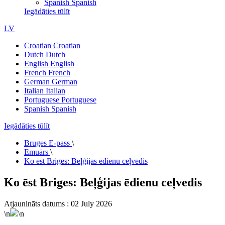
Spanish
Spanish
Iegādāties tūlīt
LV
Croatian
Croatian
Dutch
Dutch
English
English
French
French
German
German
Italian
Italian
Portuguese
Portuguese
Spanish
Spanish
Iegādāties tūlīt
Bruges E-pass
\
Emuārs
\
Ko ēst Briges: Beļģijas ēdienu ceļvedis
Ko ēst Briges: Beļģijas ēdienu ceļvedis
Atjaunināts datums : 02 July 2026
\n
\n