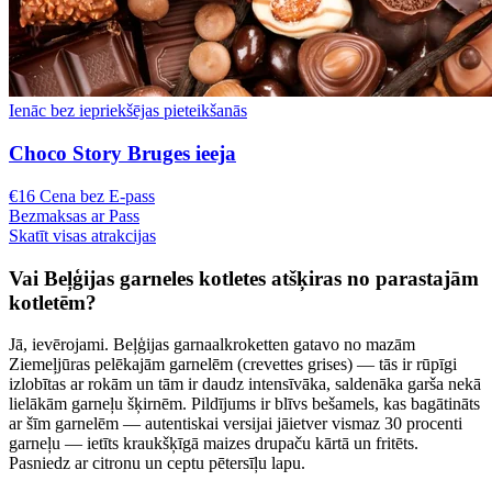
Ienāc bez iepriekšējas pieteikšanās
Choco Story Bruges ieeja
€16 Cena bez E-pass
Bezmaksas ar Pass
Skatīt visas atrakcijas
Vai Beļģijas garneles kotletes atšķiras no parastajām
kotletēm?
Jā, ievērojami. Beļģijas garnaalkroketten gatavo no mazām
Ziemeļjūras pelēkajām garnelēm (crevettes grises) — tās ir rūpīgi
izlobītas ar rokām un tām ir daudz intensīvāka, saldenāka garša nekā
lielākām garneļu šķirnēm. Pildījums ir blīvs bešamels, kas bagātināts
ar šīm garnelēm — autentiskai versijai jāietver vismaz 30 procenti
garneļu — ietīts kraukšķīgā maizes drupaču kārtā un fritēts.
Pasniedz ar citronu un ceptu pētersīļu lapu.