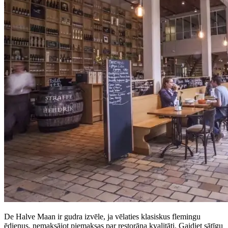
De Halve Maan ir gudra izvēle, ja vēlaties klasiskus flemingu
ēdienus, nemaksājot piemaksas par restorāna kvalitāti. Gaidiet sātīgu