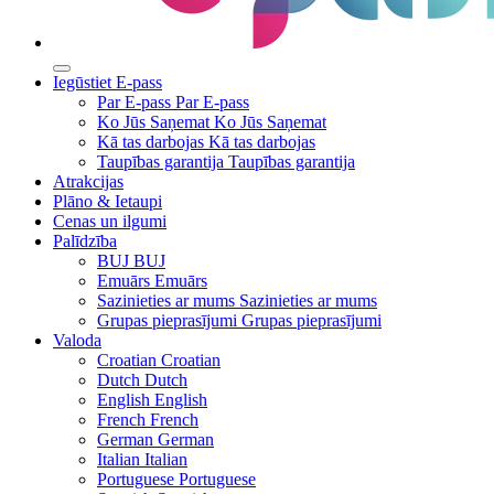
Iegūstiet E-pass
Par E-pass
Par E-pass
Ko Jūs Saņemat
Ko Jūs Saņemat
Kā tas darbojas
Kā tas darbojas
Taupības garantija
Taupības garantija
Atrakcijas
Plāno & Ietaupi
Cenas un ilgumi
Palīdzība
BUJ
BUJ
Emuārs
Emuārs
Sazinieties ar mums
Sazinieties ar mums
Grupas pieprasījumi
Grupas pieprasījumi
Valoda
Croatian
Croatian
Dutch
Dutch
English
English
French
French
German
German
Italian
Italian
Portuguese
Portuguese