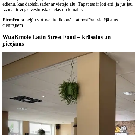
ēdienu, kas dabiski sader ar vietējo alu. Tāpat tas ir ļoti ērti, ja jūs jau
izzināt tuvējās vēsturiskās ielas un kanālus.
Piemērots:
beļģu virtuve, tradicionāla atmosfēra, vietējā alus
cienītājiem
WuaKmole Latin Street Food – krāsains un
pieejams