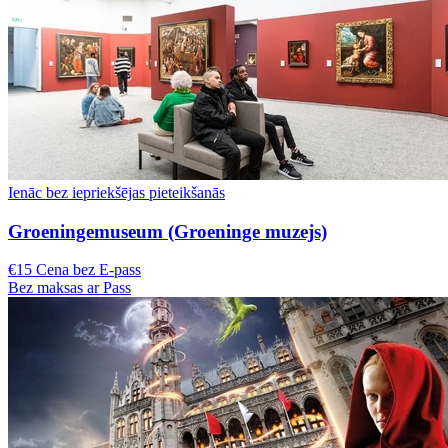
Ienāc bez iepriekšējas pieteikšanās
Groeningemuseum (Groeninge muzejs)
€15 Cena bez E-pass
Bez maksas ar Pass