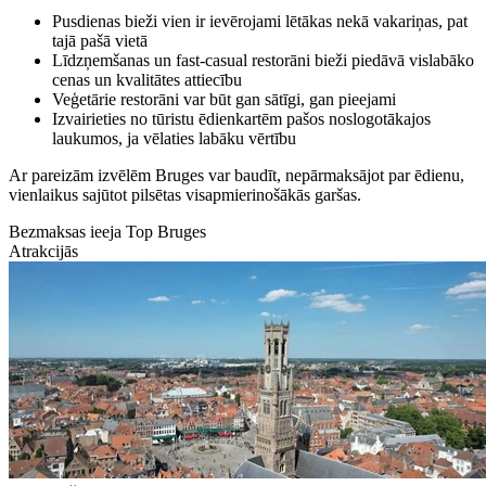
Pusdienas bieži vien ir ievērojami lētākas nekā vakariņas, pat
tajā pašā vietā
Līdzņemšanas un fast-casual restorāni bieži piedāvā vislabāko
cenas un kvalitātes attiecību
Veģetārie restorāni var būt gan sātīgi, gan pieejami
Izvairieties no tūristu ēdienkartēm pašos noslogotākajos
laukumos, ja vēlaties labāku vērtību
Ar pareizām izvēlēm Bruges var baudīt, nepārmaksājot par ēdienu,
vienlaikus sajūtot pilsētas visapmierinošākās garšas.
Bezmaksas ieeja Top Bruges
Atrakcijās