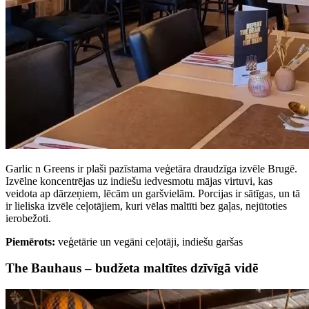
Garlic n Greens ir plaši pazīstama veģetāra draudzīga izvēle Brugē.
Izvēlne koncentrējas uz indiešu iedvesmotu mājas virtuvi, kas
veidota ap dārzeņiem, lēcām un garšvielām. Porcijas ir sātīgas, un tā
ir lieliska izvēle ceļotājiem, kuri vēlas maltīti bez gaļas, nejūtoties
ierobežoti.
Piemērots:
veģetārie un vegāni ceļotāji, indiešu garšas
The Bauhaus – budžeta maltītes dzīvīgā vidē