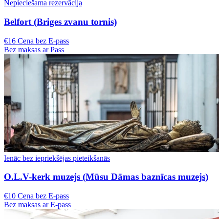
Nepieciešama rezervācija
Belfort (Briges zvanu tornis)
€16 Cena bez E-pass
Bez maksas ar Pass
Ienāc bez iepriekšējas pieteikšanās
O.L.V-kerk muzejs (Mūsu Dāmas baznīcas muzejs)
€10 Cena bez E-pass
Bez maksas ar E-pass