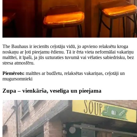
The Bauhaus ir iecienīts ceļotāju vidū, jo apvieno relaksētu kroga
noskaņu ar ļoti pieejamu ēdienu. Tā ir ērta vieta neformālai vakariņu
maltītei, it īpaši, ja jūs uzturaties tuvumā vai vēlaties sabiedrisku, bez
stresa atmosfēru.
Piemērots:
maltītes ar budžetu, relaksētas vakariņas, ceļotāji un
mugursomnieki
Zupa – vienkārša, veselīga un pieejama