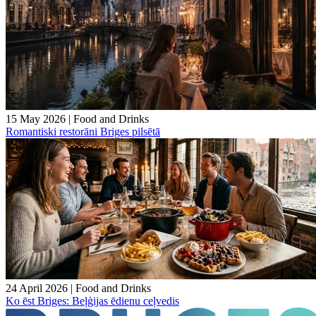
15 May 2026
|
Food and Drinks
Romantiski restorāni Briges pilsētā
24 April 2026
|
Food and Drinks
Ko ēst Briges: Beļģijas ēdienu ceļvedis