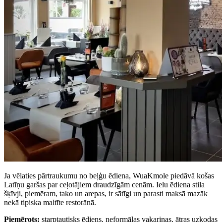
Ja vēlaties pārtraukumu no beļģu ēdiena, WuaKmole piedāvā košas
Latīņu garšas par ceļotājiem draudzīgām cenām. Ielu ēdiena stila
šķīvji, piemēram, tako un arepas, ir sātīgi un parasti maksā mazāk
nekā tipiska maltīte restorānā.
Piemērots:
starptautisks ēdiens, neformālas vakariņas, ātras uzkodas