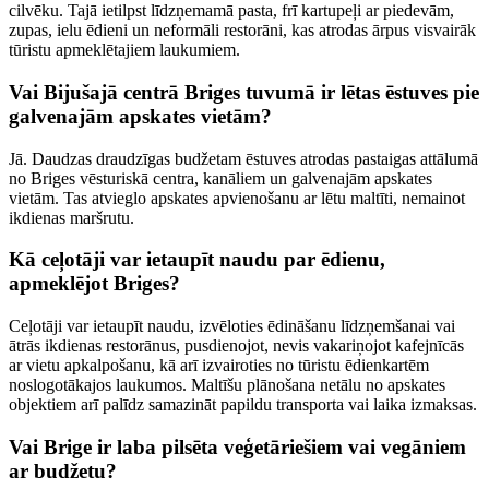
cilvēku. Tajā ietilpst līdzņemamā pasta, frī kartupeļi ar piedevām,
zupas, ielu ēdieni un neformāli restorāni, kas atrodas ārpus visvairāk
tūristu apmeklētajiem laukumiem.
Vai Bijušajā centrā Briges tuvumā ir lētas ēstuves pie
galvenajām apskates vietām?
Jā. Daudzas draudzīgas budžetam ēstuves atrodas pastaigas attālumā
no Briges vēsturiskā centra, kanāliem un galvenajām apskates
vietām. Tas atvieglo apskates apvienošanu ar lētu maltīti, nemainot
ikdienas maršrutu.
Kā ceļotāji var ietaupīt naudu par ēdienu,
apmeklējot Briges?
Ceļotāji var ietaupīt naudu, izvēloties ēdināšanu līdzņemšanai vai
ātrās ikdienas restorānus, pusdienojot, nevis vakariņojot kafejnīcās
ar vietu apkalpošanu, kā arī izvairoties no tūristu ēdienkartēm
noslogotākajos laukumos. Maltīšu plānošana netālu no apskates
objektiem arī palīdz samazināt papildu transporta vai laika izmaksas.
Vai Brige ir laba pilsēta veģetāriešiem vai vegāniem
ar budžetu?