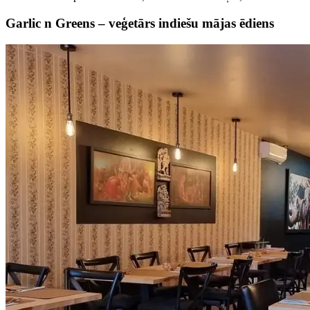
Garlic n Greens – veģetārs indiešu mājas ēdiens