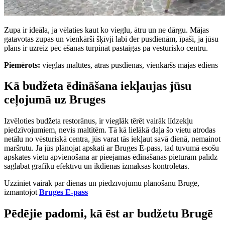
Zupa ir ideāla, ja vēlaties kaut ko vieglu, ātru un ne dārgu. Mājas
gatavotas zupas un vienkārši šķīvji labi der pusdienām, īpaši, ja jūsu
plāns ir uzreiz pēc ēšanas turpināt pastaigas pa vēsturisko centru.
Piemērots:
vieglas maltītes, ātras pusdienas, vienkāršs mājas ēdiens
Kā budžeta ēdināšana iekļaujas jūsu
ceļojumā uz Bruges
Izvēloties budžeta restorānus, ir vieglāk tērēt vairāk līdzekļu
piedzīvojumiem, nevis maltītēm. Tā kā lielākā daļa šo vietu atrodas
netālu no vēsturiskā centra, jūs varat tās iekļaut savā dienā, nemainot
maršrutu. Ja jūs plānojat apskati ar Bruges E-pass, tad tuvumā esošu
apskates vietu apvienošana ar pieejamas ēdināšanas pieturām palīdz
saglabāt grafiku efektīvu un ikdienas izmaksas kontrolētas.
Uzziniet vairāk par dienas un piedzīvojumu plānošanu Brugē,
izmantojot
Bruges E-pass
Pēdējie padomi, kā ēst ar budžetu Brugē