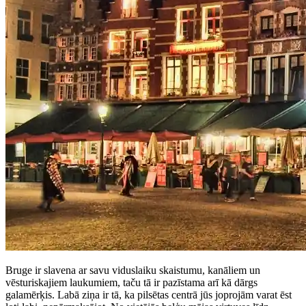
Bruge ir slavena ar savu viduslaiku skaistumu, kanāliem un
vēsturiskajiem laukumiem, taču tā ir pazīstama arī kā dārgs
galamērķis. Labā ziņa ir tā, ka pilsētas centrā jūs joprojām varat ēst