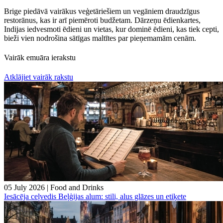
Brige piedāvā vairākus veģetāriešiem un vegāniem draudzīgus
restorānus, kas ir arī piemēroti budžetam. Dārzeņu ēdienkartes,
Indijas iedvesmoti ēdieni un vietas, kur dominē ēdieni, kas tiek cepti,
bieži vien nodrošina sātīgas maltītes par pieņemamām cenām.
Vairāk emuāra ierakstu
Atklājiet vairāk rakstu
05 July 2026
|
Food and Drinks
Iesācēja ceļvedis Beļģijas alum: stili, alus glāzes un etiķete