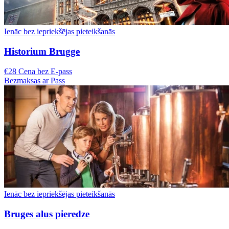
Ienāc bez iepriekšējas pieteikšanās
Historium Brugge
€28 Cena bez E-pass
Bezmaksas ar Pass
Ienāc bez iepriekšējas pieteikšanās
Bruges alus pieredze