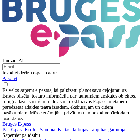
Lūdziet AI
Ievadiet derīgu e-pasta adresi
Abonēt
Es vēlos saņemt e-pastus, lai palīdzētu plānot savu ceļojumu uz
Briges pilsētu, tostarp informāciju par jaunumiem apskates objektos,
rūpīgi atlasītas maršrutu idejas un ekskluzīvas E-pass turētājiem
paredzētas atlaides teātra izrādēm, ekskursijām un citiem
pasākumiem. Mēs cienām jūsu privātumu un nekad nepārdodam
jūsu datus.
Bruges E-pass
Par E-pass
Ko Jūs Saņemat
Kā tas darbojas
Taupības garantija
Saņemiet palīdzību