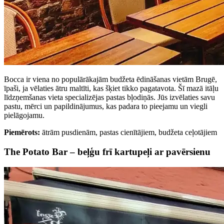
Bocca ir viena no populārākajām budžeta ēdināšanas vietām Brugē,
īpaši, ja vēlaties ātru maltīti, kas šķiet tikko pagatavota. Šī mazā itāļu
līdzņemšanas vieta specializējas pastas bļodiņās. Jūs izvēlaties savu
pastu, mērci un papildinājumus, kas padara to pieejamu un viegli
pielāgojamu.
Piemērots:
ātrām pusdienām, pastas cienītājiem, budžeta ceļotājiem
The Potato Bar – beļģu frī kartupeļi ar pavērsienu