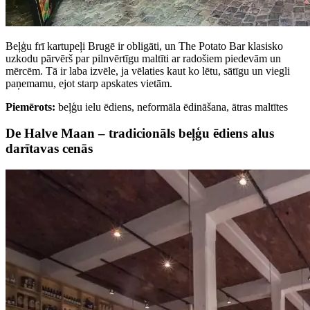
Beļģu frī kartupeļi Brugē ir obligāti, un The Potato Bar klasisko
uzkodu pārvērš par pilnvērtīgu maltīti ar radošiem piedevām un
mērcēm. Tā ir laba izvēle, ja vēlaties kaut ko lētu, sātīgu un viegli
paņemamu, ejot starp apskates vietām.
Piemērots:
beļģu ielu ēdiens, neformāla ēdināšana, ātras maltītes
De Halve Maan – tradicionāls beļģu ēdiens alus
darītavas cenās