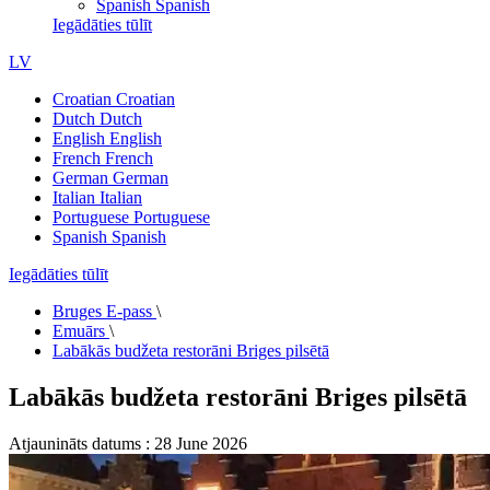
Spanish
Spanish
Iegādāties tūlīt
LV
Croatian
Croatian
Dutch
Dutch
English
English
French
French
German
German
Italian
Italian
Portuguese
Portuguese
Spanish
Spanish
Iegādāties tūlīt
Bruges E-pass
\
Emuārs
\
Labākās budžeta restorāni Briges pilsētā
Labākās budžeta restorāni Briges pilsētā
Atjaunināts datums : 28 June 2026