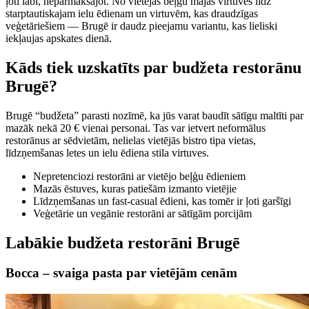
ļoti labi, nepārmaksājot. No vietējās beļģu mājas virtuves līdz
starptautiskajam ielu ēdienam un virtuvēm, kas draudzīgas
veģetāriešiem — Brugē ir daudz pieejamu variantu, kas lieliski
iekļaujas apskates dienā.
Kāds tiek uzskatīts par budžeta restorānu
Brugē?
Brugē “budžeta” parasti nozīmē, ka jūs varat baudīt sātīgu maltīti par
mazāk nekā 20 € vienai personai. Tas var ietvert neformālus
restorānus ar sēdvietām, nelielas vietējās bistro tipa vietas,
līdzņemšanas letes un ielu ēdiena stila virtuves.
Nepretenciozi restorāni ar vietējo beļģu ēdieniem
Mazās ēstuves, kuras patiešām izmanto vietējie
Līdzņemšanas un fast-casual ēdieni, kas tomēr ir ļoti garšīgi
Veģetārie un vegānie restorāni ar sātīgām porcijām
Labākie budžeta restorāni Brugē
Bocca – svaiga pasta par vietējām cenām