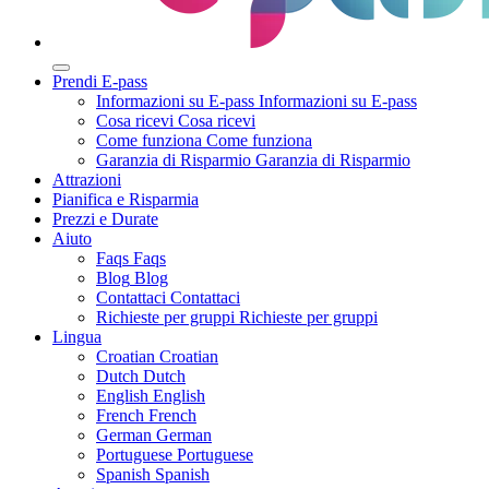
Prendi E-pass
Informazioni su E-pass
Informazioni su E-pass
Cosa ricevi
Cosa ricevi
Come funziona
Come funziona
Garanzia di Risparmio
Garanzia di Risparmio
Attrazioni
Pianifica e Risparmia
Prezzi e Durate
Aiuto
Faqs
Faqs
Blog
Blog
Contattaci
Contattaci
Richieste per gruppi
Richieste per gruppi
Lingua
Croatian
Croatian
Dutch
Dutch
English
English
French
French
German
German
Portuguese
Portuguese
Spanish
Spanish