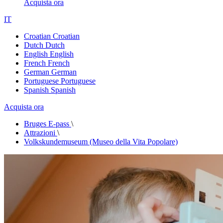
Acquista ora
IT
Croatian
Croatian
Dutch
Dutch
English
English
French
French
German
German
Portuguese
Portuguese
Spanish
Spanish
Acquista ora
Bruges E-pass
\
Attrazioni
\
Volkskundemuseum (Museo della Vita Popolare)