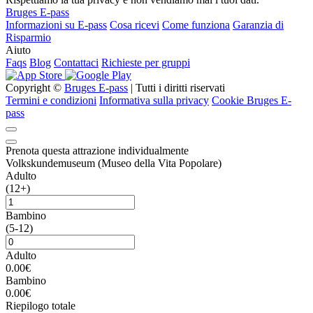
Bruges E-pass
Informazioni su E-pass
Cosa ricevi
Come funziona
Garanzia di
Risparmio
Aiuto
Faqs
Blog
Contattaci
Richieste per gruppi
Copyright ©
Bruges E-pass
| Tutti i diritti riservati
Termini e condizioni
Informativa sulla privacy
Cookie Bruges E-
pass
Prenota questa attrazione individualmente
Volkskundemuseum (Museo della Vita Popolare)
Adulto
(12+)
Bambino
(5-12)
Adulto
0.00€
Bambino
0.00€
Riepilogo totale