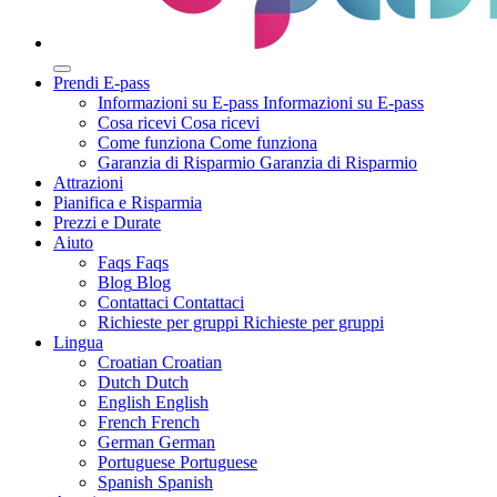
Prendi E-pass
Informazioni su E-pass
Informazioni su E-pass
Cosa ricevi
Cosa ricevi
Come funziona
Come funziona
Garanzia di Risparmio
Garanzia di Risparmio
Attrazioni
Pianifica e Risparmia
Prezzi e Durate
Aiuto
Faqs
Faqs
Blog
Blog
Contattaci
Contattaci
Richieste per gruppi
Richieste per gruppi
Lingua
Croatian
Croatian
Dutch
Dutch
English
English
French
French
German
German
Portuguese
Portuguese
Spanish
Spanish