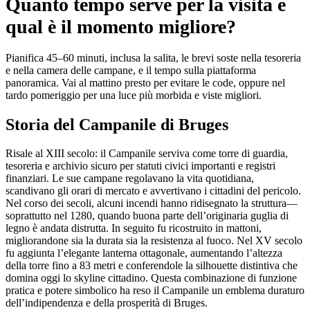
Quanto tempo serve per la visita e
qual è il momento migliore?
Pianifica 45–60 minuti, inclusa la salita, le brevi soste nella tesoreria
e nella camera delle campane, e il tempo sulla piattaforma
panoramica. Vai al mattino presto per evitare le code, oppure nel
tardo pomeriggio per una luce più morbida e viste migliori.
Storia del Campanile di Bruges
Risale al XIII secolo: il Campanile serviva come torre di guardia,
tesoreria e archivio sicuro per statuti civici importanti e registri
finanziari. Le sue campane regolavano la vita quotidiana,
scandivano gli orari di mercato e avvertivano i cittadini del pericolo.
Nel corso dei secoli, alcuni incendi hanno ridisegnato la struttura—
soprattutto nel 1280, quando buona parte dell’originaria guglia di
legno è andata distrutta. In seguito fu ricostruito in mattoni,
migliorandone sia la durata sia la resistenza al fuoco. Nel XV secolo
fu aggiunta l’elegante lanterna ottagonale, aumentando l’altezza
della torre fino a 83 metri e conferendole la silhouette distintiva che
domina oggi lo skyline cittadino. Questa combinazione di funzione
pratica e potere simbolico ha reso il Campanile un emblema duraturo
dell’indipendenza e della prosperità di Bruges.