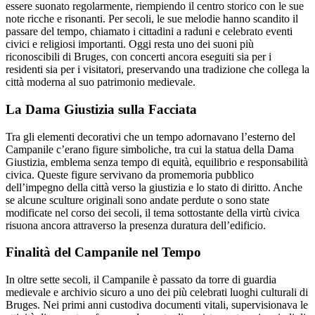
essere suonato regolarmente, riempiendo il centro storico con le sue
note ricche e risonanti. Per secoli, le sue melodie hanno scandito il
passare del tempo, chiamato i cittadini a raduni e celebrato eventi
civici e religiosi importanti. Oggi resta uno dei suoni più
riconoscibili di Bruges, con concerti ancora eseguiti sia per i
residenti sia per i visitatori, preservando una tradizione che collega la
città moderna al suo patrimonio medievale.
La Dama Giustizia sulla Facciata
Tra gli elementi decorativi che un tempo adornavano l’esterno del
Campanile c’erano figure simboliche, tra cui la statua della Dama
Giustizia, emblema senza tempo di equità, equilibrio e responsabilità
civica. Queste figure servivano da promemoria pubblico
dell’impegno della città verso la giustizia e lo stato di diritto. Anche
se alcune sculture originali sono andate perdute o sono state
modificate nel corso dei secoli, il tema sottostante della virtù civica
risuona ancora attraverso la presenza duratura dell’edificio.
Finalità del Campanile nel Tempo
In oltre sette secoli, il Campanile è passato da torre di guardia
medievale e archivio sicuro a uno dei più celebrati luoghi culturali di
Bruges. Nei primi anni custodiva documenti vitali, supervisionava le