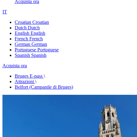
Acquista ora
IT
Croatian
Croatian
Dutch
Dutch
English
English
French
French
German
German
Portuguese
Portuguese
Spanish
Spanish
Acquista ora
Bruges E-pass
\
Attrazioni
\
Belfort (Campanile di Bruges)