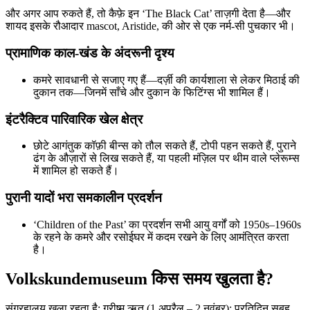
और अगर आप रुकते हैं, तो कैफ़े इन ‘The Black Cat’ ताज़गी देता है—और
शायद इसके रौआदार mascot, Aristide, की ओर से एक नर्म-सी पुचकार भी।
प्रामाणिक काल-खंड के अंदरूनी दृश्य
कमरे सावधानी से सजाए गए हैं—दर्ज़ी की कार्यशाला से लेकर मिठाई की
दुकान तक—जिनमें साँचे और दुकान के फिटिंग्स भी शामिल हैं।
इंटरैक्टिव पारिवारिक खेल क्षेत्र
छोटे आगंतुक कॉफ़ी बीन्स को तौल सकते हैं, टोपी पहन सकते हैं, पुराने
ढंग के औज़ारों से लिख सकते हैं, या पहली मंज़िल पर थीम वाले प्लेरूम्स
में शामिल हो सकते हैं।
पुरानी यादों भरा समकालीन प्रदर्शन
‘Children of the Past’ का प्रदर्शन सभी आयु वर्गों को 1950s–1960s
के रहने के कमरे और रसोईघर में कदम रखने के लिए आमंत्रित करता
है।
Volkskundemuseum किस समय खुलता है?
संग्रहालय खुला रहता है; ग्रीष्म ऋतु (1 अप्रैल – 2 नवंबर): प्रतिदिन सुबह