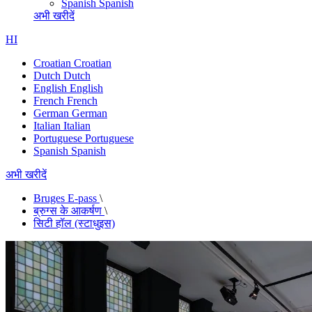
Spanish
Spanish
अभी खरीदें
HI
Croatian
Croatian
Dutch
Dutch
English
English
French
French
German
German
Italian
Italian
Portuguese
Portuguese
Spanish
Spanish
अभी खरीदें
Bruges E-pass
\
ब्रुग्स के आकर्षण
\
सिटी हॉल (स्टाधुइस)