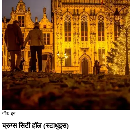
वॉक-इन
ब्रुग्स सिटी हॉल (स्टाधुइस)