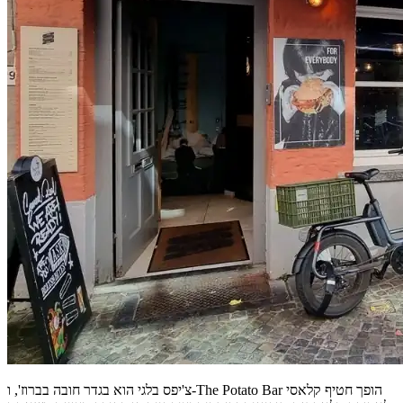
צ'יפס בלגי הוא בגדר חובה בברוז', ו-The Potato Bar הופך חטיף קלאסי