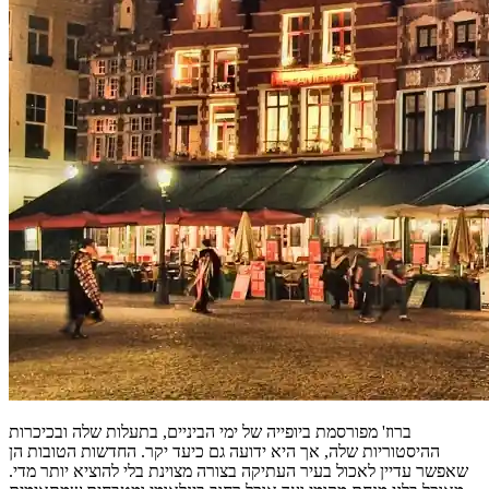
ברוז' מפורסמת ביופייה של ימי הביניים, בתעלות שלה ובכיכרות
ההיסטוריות שלה, אך היא ידועה גם כיעד יקר. החדשות הטובות הן
שאפשר עדיין לאכול בעיר העתיקה בצורה מצוינת בלי להוציא יותר מדי.