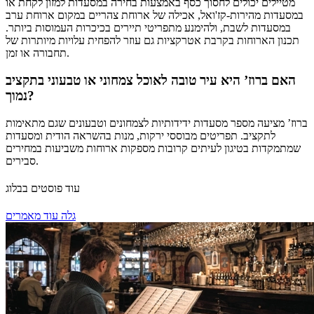
מטיילים יכולים לחסוך כסף באמצעות בחירה במסעדות למזון לקחת או
במסעדות מהירות-קז'ואל, אכילה של ארוחת צהריים במקום ארוחת ערב
במסעדות לשבת, ולהימנע מתפריטי תיירים בכיכרות העמוסות ביותר.
תכנון הארוחות בקרבת אטרקציות גם עוזר להפחית עלויות מיותרות של
תחבורה או זמן.
האם ברוז’ היא עיר טובה לאוכל צמחוני או טבעוני בתקציב
נמוך?
ברוז’ מציעה מספר מסעדות ידידותיות לצמחונים וטבעונים שגם מתאימות
לתקציב. תפריטים מבוססי ירקות, מנות בהשראה הודית ומסעדות
שמתמקדות בטיגון לעיתים קרובות מספקות ארוחות משביעות במחירים
סבירים.
עוד פוסטים בבלוג
גלה עוד מאמרים