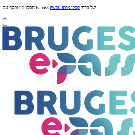
חסכו זמן וכסף עם E-pass של ברוז'
קבלו אותו עכשיו