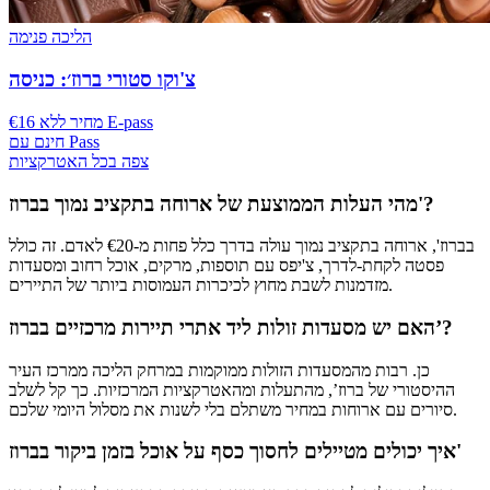
הליכה פנימה
צ'וקו סטורי ברוז׳: כניסה
€16 מחיר ללא E-pass
חינם עם Pass
צפה בכל האטרקציות
מהי העלות הממוצעת של ארוחה בתקציב נמוך בברוז'?
בברוז', ארוחה בתקציב נמוך עולה בדרך כלל פחות מ-€20 לאדם. זה כולל
פסטה לקחת-לדרך, צ'יפס עם תוספות, מרקים, אוכל רחוב ומסעדות
מזדמנות לשבת מחוץ לכיכרות העמוסות ביותר של התיירים.
האם יש מסעדות זולות ליד אתרי תיירות מרכזיים בברוז’?
כן. רבות מהמסעדות הזולות ממוקמות במרחק הליכה ממרכז העיר
ההיסטורי של ברוז’, מהתעלות ומהאטרקציות המרכזיות. כך קל לשלב
סיורים עם ארוחות במחיר משתלם בלי לשנות את מסלול היומי שלכם.
איך יכולים מטיילים לחסוך כסף על אוכל בזמן ביקור בברוז'