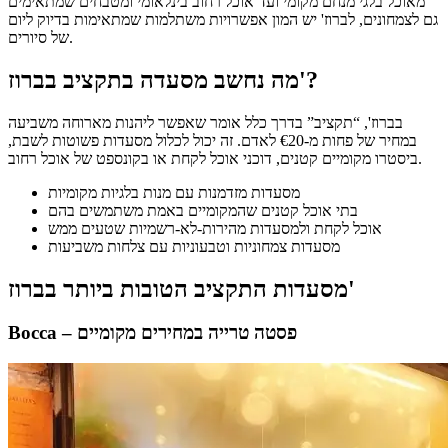
מאוכל בלגי מנחם מקומי ועד אוכל רחוב בינלאומי ומטבחים שמתאימים
גם לצמחונים, לברוז' יש המון אפשרויות משתלמות שמתאימות בדיוק ליום
של סיורים.
מה נחשב מסעדה בתקציב בברוז'?
בברוז', “תקציב” בדרך כלל אומר שאפשר ליהנות מארוחה משביעה
במחיר של פחות מ-€20 לאדם. זה יכול לכלול מסעדות פשוטות לשבת,
ביסטרו מקומיים קטנים, דוכני אוכל לקחת או בקונספט של אוכל רחוב.
מסעדות מזדמנות עם מנות בלגיות מקומיות
בתי אוכל קטנים שהמקומיים באמת משתמשים בהם
אוכל לקחת ולמסעדות מהירות-לא-רשמיות שטעים ממש
מסעדות צמחוניות וטבעוניות עם צלחות משביעות
מסעדות התקציב הטובות ביותר בברוז'
Bocca – פסטה טרייה במחירים מקומיים