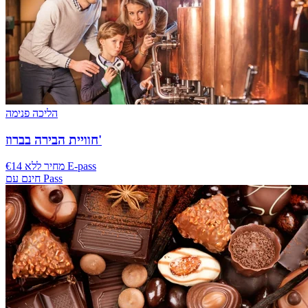
הליכה פנימה
חוויית הבירה בברוז'
€14 מחיר ללא E-pass
חינם עם Pass