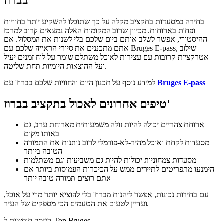
בברוז'
בחירה במסעדות בתקציב מקלה על כך שתוכלו להשקיע יותר בחוויות
ופחות בארוחות. מכיוון שרוב המקומות האלה נמצאים קרוב למרכז
ההיסטורי, אפשר לשלב אותם ביום שלכם בלי לשנות את המסלול. אם
אתם מתכננים את סיורי הראייה שלכם עם Bruges E-pass, שילוב
אטרקציות קרובות עם עצירות לאוכל משתלם שומר על לוח זמנים יעיל
ועל ההוצאות היומיות תחת שליטה.
Bruges E-pass
למידע נוסף על תכנון היום והחוויות שלכם בברוז' עם
טיפים אחרונים לאכול בתקציב בברוז'
ארוחת צהריים יכולה להיות זולה משמעותית מארוחת ערב, גם
באותו מקום
מסעדות לקחת ואוכל מהיר-לא-פורמלי לרוב נותנות את התמורה
הטובה ביותר
מסעדות צמחוניות יכולות להיות גם משביעות וגם משתלמות
הימנעו מתפריטים לתיירים ממש על הכיכרות העמוסות ביותר אם
אתם רוצים תמורה טובה יותר
עם בחירות נכונות, אפשר ליהנות מברוז' בלי להוציא יותר מדי על אוכל,
ועדיין לטעום את הטעמים הכי מספקים של העיר.
כניסה חופשית ל-Top Bruges