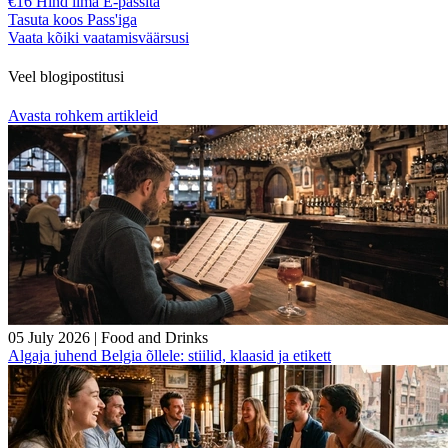
€16 Hind ilma E-passita
Tasuta koos Pass'iga
Vaata kõiki vaatamisväärsusi
Veel blogipostitusi
Avasta rohkem artikleid
05 July 2026
|
Food and Drinks
Algaja juhend Belgia õllele: stiilid, klaasid ja etikett