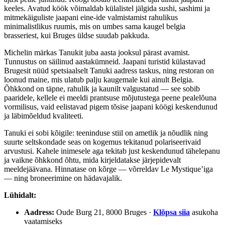
keeles. Avatud köök võimaldab külalistel jälgida sushi, sashimi ja
mitmekäiguliste jaapani eine-ide valmistamist rahulikus
minimalistlikus ruumis, mis on umbes sama kaugel belgia
brasseriest, kui Bruges üldse suudab pakkuda.
Michelin märkas Tanukit juba aasta jooksul pärast avamist.
Tunnustus on säilinud aastakümneid. Jaapani turistid külastavad
Brugesit nüüd spetsiaalselt Tanuki aadress taskus, ning restoran on
loonud maine, mis ulatub palju kaugemale kui ainult Belgia.
Õhkkond on täpne, rahulik ja kaunilt valgustatud — see sobib
paaridele, kellele ei meeldi prantsuse mõjutustega peene pealelõuna
vormilisus, vaid eelistavad pigem tõsise jaapani köögi keskendunud
ja läbimõeldud kvaliteeti.
Tanuki ei sobi kõigile: teeninduse stiil on ametlik ja nõudlik ning
suurte seltskondade seas on kogemus tekitanud polariseerivaid
arvustusi. Kahele inimesele aga tekitab just keskendunud tähelepanu
ja vaikne õhkkond õhtu, mida kirjeldatakse järjepidevalt
meeldejäävana. Hinnatase on kõrge — võrreldav Le Mystique’iga
— ning broneerimine on hädavajalik.
Lühidalt:
Aadress:
Oude Burg 21, 8000 Bruges ·
Klõpsa siia
asukoha
vaatamiseks