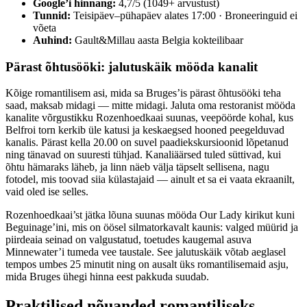
Google’i hinnang:
4,7/5 (1049+ arvustust)
Tunnid:
Teisipäev–pühapäev alates 17:00 · Broneeringuid ei
võeta
Auhind:
Gault&Millau aasta Belgia kokteilibaar
Pärast õhtusööki: jalutuskäik mööda kanalit
Kõige romantilisem asi, mida sa Bruges’is pärast õhtusööki teha
saad, maksab midagi — mitte midagi. Jaluta oma restoranist mööda
kanalite võrgustikku Rozenhoedkaai suunas, veepöörde kohal, kus
Belfroi torn kerkib üle katusi ja keskaegsed hooned peegelduvad
kanalis. Pärast kella 20.00 on suvel paadiekskursioonid lõpetanud
ning tänavad on suuresti tühjad. Kanaliäärsed tuled süttivad, kui
õhtu hämaraks läheb, ja linn näeb välja täpselt sellisena, nagu
fotodel, mis toovad siia külastajaid — ainult et sa ei vaata ekraanilt,
vaid oled ise selles.
Rozenhoedkaai’st jätka lõuna suunas mööda Our Lady kirikut kuni
Beguinage’ini, mis on öösel silmatorkavalt kaunis: valged müürid ja
piirdeaia seinad on valgustatud, toetudes kaugemal asuva
Minnewater’i tumeda vee taustale. See jalutuskäik võtab aeglasel
tempos umbes 25 minutit ning on ausalt üks romantilisemaid asju,
mida Bruges ühegi hinna eest pakkuda suudab.
Praktilised nõuanded romantiliseks