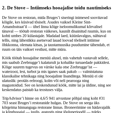
2. De Stove – Intiimseks hooajalise toidu nautimiseks
De Stove on restoran, mida Bruges’i siseringi inimesed soovitavad
kõigile, kes küsivad tõsiselt. Asudes vaiksel Kleine Sint-
Amandsstraat’il — ühel linna kõige iseloomulikumal kõrvalisel
tänaval — töötab restoran väikeses, kaunilt disainitud ruumis, kus on
kohti umbes 20 külastajale. Madalad laed, küünlavalgus, nähtaval
tellis, ning lähestikku asetsevad lauad loovad tõeliselt intiimse
õhkkonna, olemata kitsas, ja taustamuusika puudumine tähendab, et
ruum on täis vaikset vestlust, mitte müra.
Köök töötab hooajalise menüü alusel, mis vahetub vastavalt sellele,
mis saabub Zeebrugge’i kalaturult ja kohalike turuaedade pakkidest.
Kõige suurem tugevus on värske kala otse Zeebrugge’ist —
waterzooi, lest, turbot ja mis iganes saak pakub — valmistatuna
klassikalise tehnikaga ning hooajaliste lisanditega. Menüü ei ole
ulatuslik: peotäis eelroogi, kolm või neli pearooga ning
magustoidud. See on keskendunud köök, mitte lai ja üldine, ning see
keskendatus paistab ka teostuses välja.
TripAdvisor’i hinne on 4,6/5 941 arvustuse põhjal ning koht #31
703 seast Bruges’i restoranide hulgas. De Stove on seega üks
kõrgeima hinnanguga restorane linnas. Broneerimine on hädavajalik
ja kõrghooajal — juulis, augustis ning jõuluperioodil — tuleks