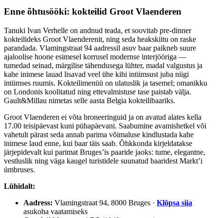
Enne õhtusööki: kokteilid Groot Vlaenderen
Tanuki Ivan Verhelle on andnud teada, et soovitab pre-dinner
kokteilideks Groot Vlaenderenit, ning seda heakskiitu on raske
parandada. Vlamingstraat 94 aadressil asuv baar paikneb suure
ajaloolise hoone esimesel korrusel modernse interjööriga —
tumedad seinad, märgilise tähendusega lühter, madal valgustus ja
kahe inimese lauad lisavad veel ühe kihi intiimsust juba niigi
intiimses ruumis. Kokteilimenüü on ulatuslik ja tasemel; omanikku
on Londonis koolitatud ning ettevalmistuse tase paistab välja.
Gault&Millau nimetas selle aasta Belgia kokteilibaariks.
Groot Vlaenderen ei võta broneeringuid ja on avatud alates kella
17.00 teisipäevast kuni pühapäevani. Saabumine avamishetkel või
vahetult pärast seda annab parima võimaluse kindlustada kahe
inimese laud enne, kui baar täis saab. Õhkkonda kirjeldatakse
järjepidevalt kui parimat Bruges’is paaride jaoks: tume, elegantne,
vestluslik ning väga kaugel turistidele suunatud baaridest Markt’i
ümbruses.
Lühidalt:
Aadress:
Vlamingstraat 94, 8000 Bruges ·
Klõpsa siia
asukoha vaatamiseks