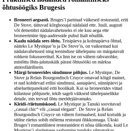
õhtusöögiks Brugesis
Broneeri aegsasti.
Bruges’i parimad väikesed restoranid, eriti
De Stove, täituvad kõrghooajal nädalaid ette. Juuli, augusti
või detsembri nädalavahetuseks ei ole kuu aega ette
broneerimine tipp-aadresside puhul liialt nõudlik.
Kaalu nädala sees õhtu.
Teisipäeva ja kolmapäeva õhtud,
näiteks Le Mystique’is ja De Stove’is, on vaiksemad kui
nädalavahetused ning teeninduse tähelepanu on märgatavalt
rohkem fokusseeritud. Ka linn ise on vähem rahvarohke,
mistõttu õhtu-jalutuskäik pärast õhtusööki on märksa
atmosfäärilisem.
Märgi broneerides sündmuse põhjus.
Le Mystique, De
Stove ja Relais Bourgondisch Cruyce omavad kõigil mainet,
et nad kohtlevad erilisi sündmusi, aastapäevi, sünnipäevi ja
abieluettepanekuid eriti hoolikalt. Kui sa broneerides viitad
külastuse põhjusele, tekib sageli väikseid tähelepanelikke
detaile, mis teevad õhtu meeldejäävamaks.
Kleidi-/riietumiskood.
Le Mystique ja Tanuki soovitavad
„casual chic“ või „casual elegant“. De Stove ja Relais
Bourgondisch Cruyce on vähem formaalsed, kuid korralik ja
stiilne riietus sobib mõlema restorani õhkkonnaga. Ükski
Bruges’i romantilistest restoranidest ei nõua ülikonda, kuid Le
Mystique’i alariietuses saabumine tunduks silmatorkav.