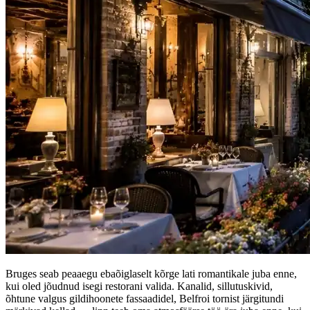
Bruges seab peaaegu ebaõiglaselt kõrge lati romantikale juba enne,
kui oled jõudnud isegi restorani valida. Kanalid, sillutuskivid,
õhtune valgus gildihoonete fassaadidel, Belfroi tornist järgitundi