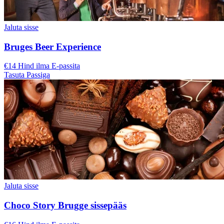
Jaluta sisse
Bruges Beer Experience
€14 Hind ilma E-passita
Tasuta Passiga
Jaluta sisse
Choco Story Brugge sissepääs