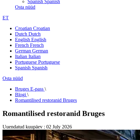
Spanish
Spanish
Osta nüüd
ET
Croatian
Croatian
Dutch
Dutch
English
English
French
French
German
German
Italian
Italian
Portuguese
Portuguese
Spanish
Spanish
Osta nüüd
Bruges E-pass
\
Blogi
\
Romantilised restoranid Bruges
Romantilised restoranid Bruges
Uuendatud kuupäev : 02 July 2026