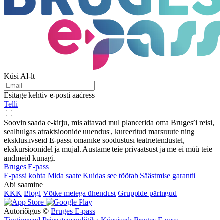
Küsi AI-lt
Esitage kehtiv e-posti aadress
Telli
Soovin saada e-kirju, mis aitavad mul planeerida oma Bruges’i reisi,
sealhulgas atraktsioonide uuendusi, kureeritud marsruute ning
eksklusiivseid E-passi omanike soodustusi teatrietendustel,
ekskursioonidel ja mujal. Austame teie privaatsust ja me ei müü teie
andmeid kunagi.
Bruges E-pass
E-passi kohta
Mida saate
Kuidas see töötab
Säästmise garantii
Abi saamine
KKK
Blogi
Võtke meiega ühendust
Gruppide päringud
Autoriõigus ©
Bruges E-pass
|
Tingimused
Privaatsuspoliitika
Küpsised: Bruges E-pass