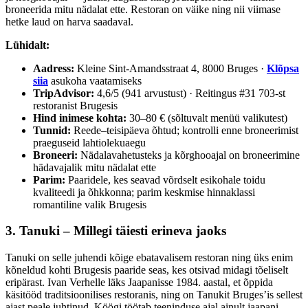
broneerida mitu nädalat ette. Restoran on väike ning nii viimase
hetke laud on harva saadaval.
Lühidalt:
Aadress:
Kleine Sint-Amandsstraat 4, 8000 Bruges ·
Klõpsa
siia
asukoha vaatamiseks
TripAdvisor:
4,6/5 (941 arvustust) · Reitingus #31 703-st
restoranist Brugesis
Hind inimese kohta:
30–80 € (sõltuvalt menüü valikutest)
Tunnid:
Reede–teisipäeva õhtud; kontrolli enne broneerimist
praeguseid lahtiolekuaegu
Broneeri:
Nädalavahetusteks ja kõrghooajal on broneerimine
hädavajalik mitu nädalat ette
Parim:
Paaridele, kes seavad võrdselt esikohale toidu
kvaliteedi ja õhkkonna; parim keskmise hinnaklassi
romantiline valik Brugesis
3. Tanuki – Millegi täiesti erineva jaoks
Tanuki on selle juhendi kõige ebatavalisem restoran ning üks enim
kõneldud kohti Brugesis paaride seas, kes otsivad midagi tõeliselt
eripärast. Ivan Verhelle läks Jaapanisse 1984. aastal, et õppida
käsitööd traditsioonilises restoranis, ning on Tanukit Bruges’is sellest
ajast peale juhtinud. Köögi töötab teeninduse ajal ainult jaapani