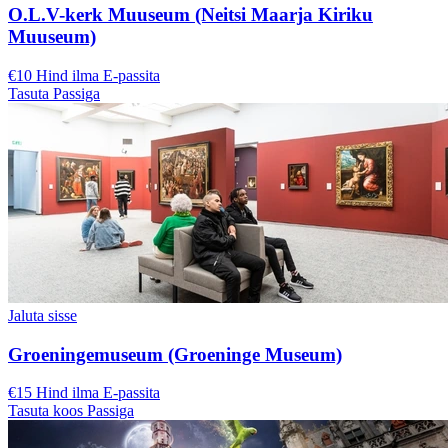
O.L.V-kerk Muuseum (Neitsi Maarja Kiriku
Muuseum)
€10 Hind ilma E-passita
Tasuta Passiga
Jaluta sisse
Groeningemuseum (Groeninge Museum)
€15 Hind ilma E-passita
Tasuta koos Passiga