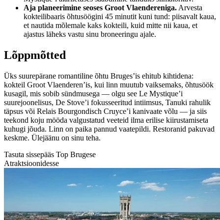
Aja planeerimine seoses Groot Vlaendereniga.
Arvesta
kokteilibaaris õhtusöögini 45 minutit kuni tund: piisavalt kaua,
et nautida mõlemale kaks kokteili, kuid mitte nii kaua, et
ajastus läheks vastu sinu broneeringu ajale.
Lõppmõtted
Üks suurepärane romantiline õhtu Bruges’is ehitub kihtidena:
kokteil Groot Vlaenderen’is, kui linn muutub vaiksemaks, õhtusöök
kusagil, mis sobib sündmusega — olgu see Le Mystique’i
suurejoonelisus, De Stove’i fokusseeritud intiimsus, Tanuki rahulik
täpsus või Relais Bourgondisch Cruyce’i kanivaate võlu — ja siis
teekond koju mööda valgustatud veeteid ilma erilise kiirustamiseta
kuhugi jõuda. Linn on paika pannud vaatepildi. Restoranid pakuvad
keskme. Ülejäänu on sinu teha.
Tasuta sissepääs Top Brugese
Atraktsioonidesse