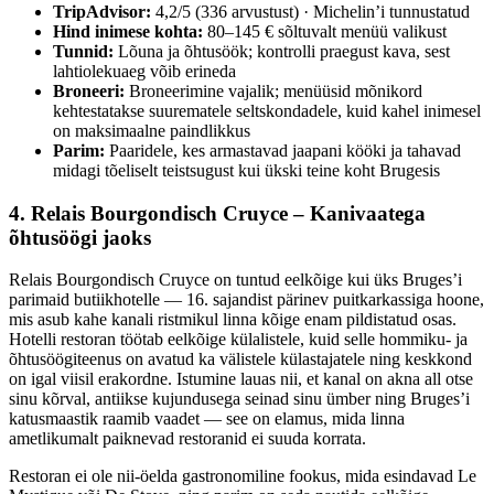
TripAdvisor:
4,2/5 (336 arvustust) · Michelin’i tunnustatud
Hind inimese kohta:
80–145 € sõltuvalt menüü valikust
Tunnid:
Lõuna ja õhtusöök; kontrolli praegust kava, sest
lahtiolekuaeg võib erineda
Broneeri:
Broneerimine vajalik; menüüsid mõnikord
kehtestatakse suurematele seltskondadele, kuid kahel inimesel
on maksimaalne paindlikkus
Parim:
Paaridele, kes armastavad jaapani kööki ja tahavad
midagi tõeliselt teistsugust kui ükski teine koht Brugesis
4. Relais Bourgondisch Cruyce – Kanivaatega
õhtusöögi jaoks
Relais Bourgondisch Cruyce on tuntud eelkõige kui üks Bruges’i
parimaid butiikhotelle — 16. sajandist pärinev puitkarkassiga hoone,
mis asub kahe kanali ristmikul linna kõige enam pildistatud osas.
Hotelli restoran töötab eelkõige külalistele, kuid selle hommiku- ja
õhtusöögiteenus on avatud ka välistele külastajatele ning keskkond
on igal viisil erakordne. Istumine lauas nii, et kanal on akna all otse
sinu kõrval, antiikse kujundusega seinad sinu ümber ning Bruges’i
katusmaastik raamib vaadet — see on elamus, mida linna
ametlikumalt paiknevad restoranid ei suuda korrata.
Restoran ei ole nii-öelda gastronomiline fookus, mida esindavad Le