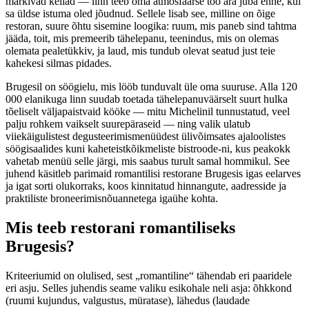
märkivad kellad — linn teeb oma atmosfäärse töö ära juba enne, kui
sa üldse istuma oled jõudnud. Sellele lisab see, milline on õige
restoran, suure õhtu sisemine loogika: ruum, mis paneb sind tahtma
jääda, toit, mis premeerib tähelepanu, teenindus, mis on olemas
olemata pealetükkiv, ja laud, mis tundub olevat seatud just teie
kahekesi silmas pidades.
Brugesil on söögielu, mis lööb tunduvalt üle oma suuruse. Alla 120
000 elanikuga linn suudab toetada tähelepanuväärselt suurt hulka
tõeliselt väljapaistvaid kööke — mitu Michelinil tunnustatud, veel
palju rohkem vaikselt suurepäraseid — ning valik ulatub
viiekäigulistest degusteerimismenüüdest ülivõimsates ajaloolistes
söögisaalides kuni kaheteistkõikmeliste bistroode-ni, kus peakokk
vahetab menüü selle järgi, mis saabus turult samal hommikul. See
juhend käsitleb parimaid romantilisi restorane Brugesis igas eelarves
ja igat sorti olukorraks, koos kinnitatud hinnangute, aadresside ja
praktiliste broneerimisnõuannetega igaühe kohta.
Mis teeb restorani romantiliseks
Brugesis?
Kriteeriumid on olulised, sest „romantiline“ tähendab eri paaridele
eri asju. Selles juhendis seame valiku esikohale neli asja: õhkkond
(ruumi kujundus, valgustus, müratase), lähedus (laudade