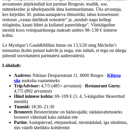
arvustustes järjekindlalt kui parimat Brugesis: teadlik, soe,
mitmekeelne ja tähelepanelik ilma kummardamata. Üks arvustaja,
kes kirjeldas 30. pulma-aastapäeva õhtusööki, tabas konsensuse:
restoran „vastas täielikult ootustele“ ja „tundub nagu kellegi
söögituba, kauni lühtri ja kullatud paneelidega“. Viiekäiguline
menüü koos veinipaaritusega maksab umbes 98–138 € inimese
kohta.
Le Mystique’i Gault&Millau hinne on 13,5/20 ning Michelin’i
tunnustus (kolm punast kahvlit ja nuga, mis näitab, et tegu on ühega
juhendi soovitatutest parimatest aadressidest).
Lühidalt:
Aadress:
Niklaas Desparsstraat 11, 8000 Bruges ·
Klõpsa
siia
asukoha vaatamiseks
TripAdvisor:
4,7/5 (485+ arvustust) ·
Restaurant Guru:
4,7/5 (892 arvustust)
Hind inimese kohta:
69–109 € (3, 4, 5-käiguline fikseeritud
menüü)
Tunnid:
18:30–21:30
Broneeri:
Broneerimine on hädavajalik; nädalavahetusteks
broneeri vähemalt kaks nädalat ette
Parim:
Aastapäevad, ettepanekud, mesinädalad, iga sündmus,
mis väärib täielikku kohtlemist