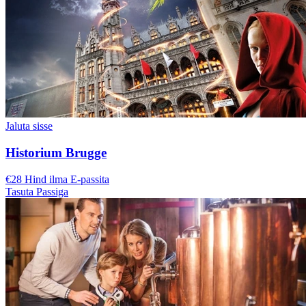
Jaluta sisse
Historium Brugge
€28 Hind ilma E-passita
Tasuta Passiga