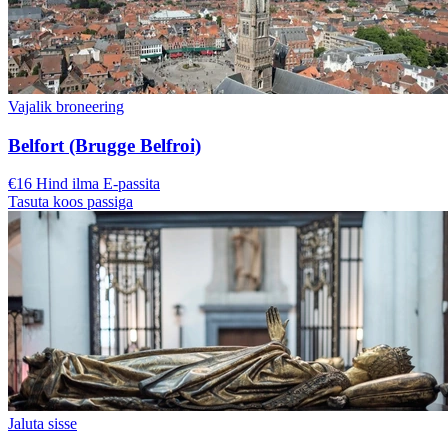
Vajalik broneering
Belfort (Brugge Belfroi)
€16 Hind ilma E-passita
Tasuta koos passiga
Jaluta sisse