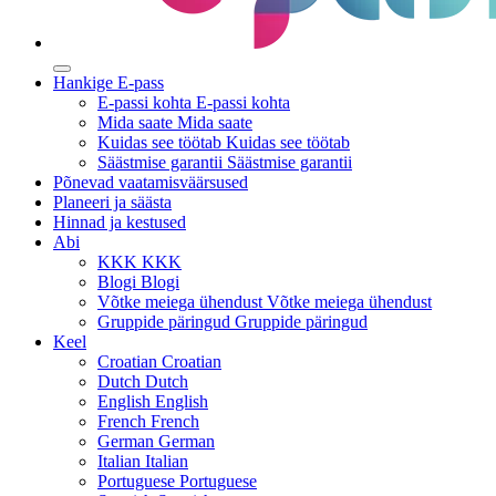
Hankige E-pass
E-passi kohta
E-passi kohta
Mida saate
Mida saate
Kuidas see töötab
Kuidas see töötab
Säästmise garantii
Säästmise garantii
Põnevad vaatamisväärsused
Planeeri ja säästa
Hinnad ja kestused
Abi
KKK
KKK
Blogi
Blogi
Võtke meiega ühendust
Võtke meiega ühendust
Gruppide päringud
Gruppide päringud
Keel
Croatian
Croatian
Dutch
Dutch
English
English
French
French
German
German
Italian
Italian
Portuguese
Portuguese