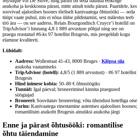
Mystique või De Stove, ning parim on seda nautida eelkõige
asukoha ja keskkonna pärast, mitte ainult toidu pärast. Paaridele, kes
soovivad ajaloolises hoones tõeliselt kanivaatega õhtusööki — seda
tüüpi vaate puhul, mis ei nõua üldse pildistamist, sest mälestus teeb
töö ära — on see aadress. Relais Bourgondisch Cruyce’i hotellil on
TripAdvisor’i hinnang 4,8 1 889 arvustuse põhjal ning see on
praegu reastatud #6-ks 97 hotellist Brugesis, mis peegeldab kogu
elamuse kvaliteeti.
Lühidalt:
Aadress:
Wollestraat 41-43, 8000 Bruges ·
Klõpsa siia
asukoha vaatamiseks
TripAdvisor (hotell):
4,8/5 (1 889 arvustust) · #6 97 hotellist
Brugesis
Hind inimese kohta:
50–80 € õhtusöögiks
Tunnid:
Igal päeval; broneerimisel kinnita praegused
söögiajad
Broneeri:
Soovitatav broneering; võta ühendust hotelliga otse
Parim:
Kanivaatega einestamine autentses ajaloolises hoones;
romantilisim asukoht Brugesis ainuüksi asukoha järgi
Enne ja pärast õhtusööki: romantilise
õhtu täiendamine