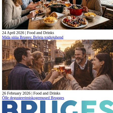
24 April 2026
|
Food and Drinks
Mida süüa Bruges: Belgia toidujuhend
26 February 2026
|
Food and Drinks
Õlle degusteerimiskogemused Brugges