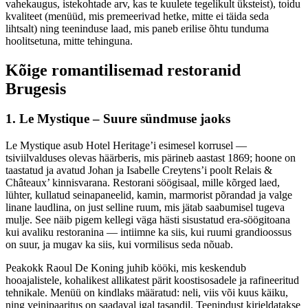
vahekaugus, istekohtade arv, kas te kuulete tegelikult üksteist), toidu
kvaliteet (menüüd, mis premeerivad hetke, mitte ei täida seda
lihtsalt) ning teeninduse laad, mis paneb erilise õhtu tunduma
hoolitsetuna, mitte tehinguna.
Kõige romantilisemad restoranid
Brugesis
1. Le Mystique – Suure sündmuse jaoks
Le Mystique asub Hotel Heritage’i esimesel korrusel —
tsiviilvalduses olevas häärberis, mis pärineb aastast 1869; hoone on
taastatud ja avatud Johan ja Isabelle Creytens’i poolt Relais &
Châteaux’ kinnisvarana. Restorani söögisaal, mille kõrged laed,
lühter, kullatud seinapaneelid, kamin, marmorist põrandad ja valge
linane laudlina, on just selline ruum, mis jätab saabumisel tugeva
mulje. See näib pigem kellegi väga hästi sisustatud era-söögitoana
kui avaliku restoranina — intiimne ka siis, kui ruumi grandioossus
on suur, ja mugav ka siis, kui vormilisus seda nõuab.
Peakokk Raoul De Koning juhib kööki, mis keskendub
hooajalistele, kohalikest allikatest pärit koostisosadele ja rafineeritud
tehnikale. Menüü on kindlaks määratud: neli, viis või kuus käiku,
ning veinipaaritus on saadaval igal tasandil. Teenindust kirjeldatakse