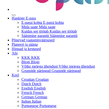
Hankige E-pass
E-passi kohta
E-passi kohta
Mida saate
Mida saate
Kuidas see töötab
Kuidas see töötab
Säästmise garantii
Säästmise garantii
Põnevad vaatamisväärsused
Planeeri ja säästa
Hinnad ja kestused
Abi
KKK
KKK
Blogi
Blogi
Võtke meiega ühendust
Võtke meiega ühendust
Gruppide päringud
Gruppide päringud
Keel
Croatian
Croatian
Dutch
Dutch
English
English
French
French
German
German
Italian
Italian
Portuguese
Portuguese