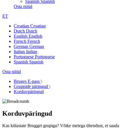
Spanish
Spanish
Osta nüüd
ET
Croatian
Croatian
Dutch
Dutch
English
English
French
French
German
German
Italian
Italian
Portuguese
Portuguese
Spanish
Spanish
Osta nüüd
Bruges E-pass
\
Gruppide päringud
\
Korduvpäringud
Korduvpäringud
Kas külastate Brugget grupiga? Võtke meiega ühendust, et saada