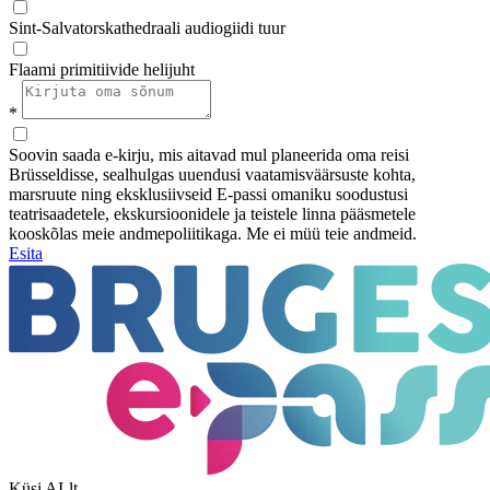
Sint-Salvatorskathedraali audiogiidi tuur
Flaami primitiivide helijuht
*
Soovin saada e-kirju, mis aitavad mul planeerida oma reisi
Brüsseldisse, sealhulgas uuendusi vaatamisväärsuste kohta,
marsruute ning eksklusiivseid E-passi omaniku soodustusi
teatrisaadetele, ekskursioonidele ja teistele linna pääsmetele
kooskõlas meie andmepoliitikaga. Me ei müü teie andmeid.
Esita
Küsi AI-lt