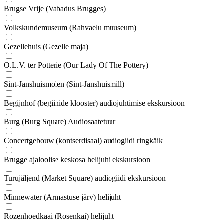
Brugse Vrije (Vabadus Brugges)
Volkskundemuseum (Rahvaelu muuseum)
Gezellehuis (Gezelle maja)
O.L.V. ter Potterie (Our Lady Of The Pottery)
Sint-Janshuismolen (Sint-Janshuismill)
Begijnhof (begiinide klooster) audiojuhtimise ekskursioon
Burg (Burg Square) Audiosaatetuur
Concertgebouw (kontserdisaal) audiogiidi ringkäik
Brugge ajaloolise keskosa helijuhi ekskursioon
Turujäljend (Market Square) audiogiidi ekskursioon
Minnewater (Armastuse järv) helijuht
Rozenhoedkaai (Rosenkai) helijuht