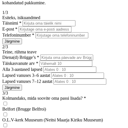
kohandatud pakkumine.
1/3
Esiteks, isikuandmed
Täisnimi *
E-post *
Telefoninumber *
Järgmine
2/3
Teine, rühma teave
Diena(d) Brügge’s *
Täiskasvanute arv *
Alla 3-aastased lapsed
Lapsed vanuses 3–6 aastat
Lapsed vanuses 7–12 aastat
Järgmine
3/3
Kolmandaks, mida soovite oma passi lisada? *
Belfort (Brugge Belfroi)
O.L.V-kerk Muuseum (Neitsi Maarja Kiriku Muuseum)